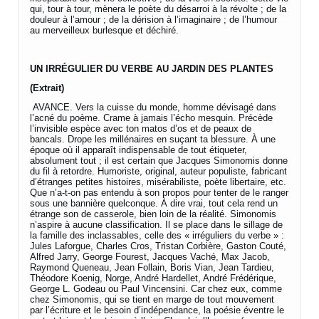
qui, tour à tour, mènera le poète du désarroi à la révolte ; de la
douleur à l’amour ; de la dérision à l’imaginaire ; de l’humour
au merveilleux burlesque et déchiré.
UN IRRÉGULIER DU VERBE
AU JARDIN DES PLANTES
(Extrait)
AVANCE. Vers la cuisse du monde, homme dévisagé dans
l’acné du poème. Crame à jamais l’écho mesquin. Précède
l’invisible espèce avec ton matos d’os et de peaux de
bancals. Drope les millénaires en suçant ta blessure. À une
époque où il apparaît indispensable de tout étiqueter,
absolument tout ; il est certain que Jacques Simonomis donne
du fil à retordre. Humoriste, original, auteur populiste, fabricant
d’étranges petites histoires, misérabiliste, poète libertaire, etc.
Que n’a-t-on pas entendu à son propos pour tenter de le ranger
sous une bannière quelconque. À dire vrai, tout cela rend un
étrange son de casserole, bien loin de la réalité. Simonomis
n’aspire à aucune classification. Il se place dans le sillage de
la famille des inclassables, celle des « irréguliers du verbe » :
Jules Laforgue, Charles Cros, Tristan Corbière, Gaston Couté,
Alfred Jarry, George Fourest, Jacques Vaché, Max Jacob,
Raymond Queneau, Jean Follain, Boris Vian, Jean Tardieu,
Théodore Koenig, Norge, André Hardellet, André Frédérique,
George L. Godeau ou Paul Vincensini. Car chez eux, comme
chez Simonomis, qui se tient en marge de tout mouvement
par l’écriture et le besoin d’indépendance, la poésie éventre le