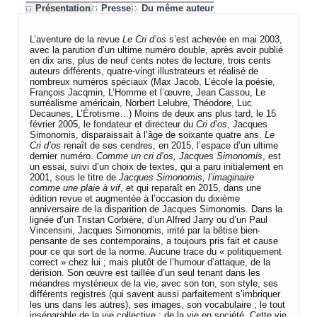
Présentation
Presse
Du même auteur
L’aventure de la revue
Le Cri d’os
s’est achevée en mai 2003,
avec la parution d’un ultime numéro double, après avoir publié
en dix ans, plus de neuf cents notes de lecture, trois cents
auteurs différents, quatre-vingt illustrateurs et réalisé de
nombreux numéros spéciaux (Max Jacob, L’école la poésie,
François Jacqmin, L’Homme et l’œuvre, Jean Cassou, Le
surréalisme américain, Norbert Lelubre, Théodore, Luc
Decaunes, L’Érotisme…) Moins de deux ans plus tard, le 15
février 2005, le fondateur et directeur du
Cri d’os
, Jacques
Simonomis, disparaissait à l’âge de soixante quatre ans.
Le
Cri d’os
renaît de ses cendres, en 2015, l’espace d’un ultime
dernier numéro.
Comme un cri d’os, Jacques Simonomis
, est
un essai, suivi d’un choix de textes, qui a paru initialement en
2001, sous le titre de
Jacques Simonomis, l’imaginaire
comme une plaie à vif
, et qui reparaît en 2015, dans une
édition revue et augmentée à l’occasion du dixième
anniversaire de la disparition de Jacques Simonomis. Dans la
lignée d’un Tristan Corbière, d’un Alfred Jarry ou d’un Paul
Vincensini, Jacques Simonomis, irrité par la bêtise bien-
pensante de ses contemporains, a toujours pris fait et cause
pour ce qui sort de la norme. Aucune trace du « politiquement
correct » chez lui ; mais plutôt de l’humour d’attaque, de la
dérision. Son œuvre est taillée d’un seul tenant dans les
méandres mystérieux de la vie, avec son ton, son style, ses
différents registres (qui savent aussi parfaitement s’imbriquer
les uns dans les autres), ses images, son vocabulaire ; le tout
inséparable de la vie collective ; de la vie en société. Cette vie