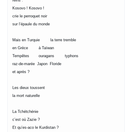
reins :
Kosovo ! Kosovo !
crie le perroquet noir
sur l’épaule du monde
Mais en Turquie la terre tremble
en Grèce à Taïwan
Tempêtes ouragans typhons
raz-de-marée Japon Floride
et après ?
Les dieux toussent
la mort naturelle
La Tchétchénie
c’est où Zazie ?
Et qu’es-aco le Kurdistan ?