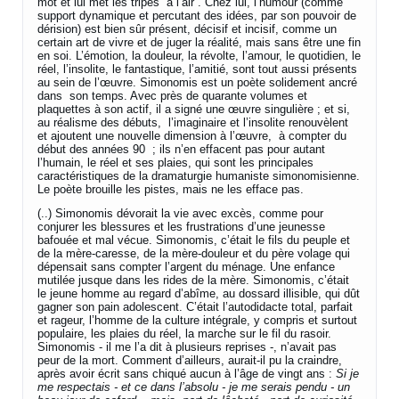
mot et lui met les tripes à l’air . Chez lui, l’humour (comme
support dynamique et percutant des idées, par son pouvoir de
dérision) est bien sûr présent, décisif et incisif, comme un
certain art de vivre et de juger la réalité, mais sans être une fin
en soi. L’émotion, la douleur, la révolte, l’amour, le quotidien, le
réel, l’insolite, le fantastique, l’amitié, sont tout aussi présents
au sein de l’œuvre. Simonomis est un poète solidement ancré
dans son temps. Avec près de quarante volumes et
plaquettes à son actif, il a signé une œuvre singulière ; et si,
au réalisme des débuts, l’imaginaire et l’insolite renouvèlent
et ajoutent une nouvelle dimension à l’œuvre, à compter du
début des années 90 ; ils n’en effacent pas pour autant
l’humain, le réel et ses plaies, qui sont les principales
caractéristiques de la dramaturgie humaniste simonomisienne.
Le poète brouille les pistes, mais ne les efface pas.
(..) Simonomis dévorait la vie avec excès, comme pour
conjurer les blessures et les frustrations d’une jeunesse
bafouée et mal vécue. Simonomis, c’était le fils du peuple et
de la mère-caresse, de la mère-douleur et du père volage qui
dépensait sans compter l’argent du ménage. Une enfance
mutilée jusque dans les rides de la mère. Simonomis, c’était
le jeune homme au regard d’abîme, au dossard illisible, qui dût
gagner son pain adolescent. C’était l’autodidacte total, parfait
et rageur, l’homme de la culture intégrale, y compris et surtout
populaire, les plaies du réel, la marche sur le fil du rasoir.
Simonomis - il me l’a dit à plusieurs reprises -, n’avait pas
peur de la mort. Comment d’ailleurs, aurait-il pu la craindre,
après avoir écrit sans chiqué aucun à l’âge de vingt ans :
Si je
me respectais - et ce dans l’absolu - je me serais pendu - un