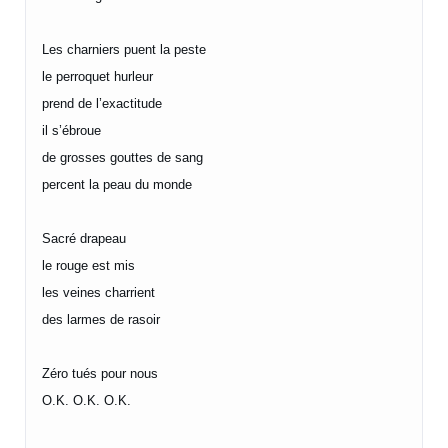
Les charniers puent la peste
le perroquet hurleur
prend de l’exactitude
il s’ébroue
de grosses gouttes de sang
percent la peau du monde
Sacré drapeau
le rouge est mis
les veines charrient
des larmes de rasoir
Zéro tués pour nous
O.K. O.K. O.K.