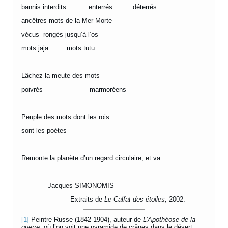
bannis interdits enterrés déterrés
ancêtres mots de la Mer Morte
vécus rongés jusqu’à l’os
mots jaja mots tutu
Lâchez la meute des mots
poivrés marmoréens
Peuple des mots dont les rois
sont les poètes
Remonte la planète d’un regard circulaire, et va.
Jacques SIMONOMIS
Extraits de
Le Calfat des étoiles,
2002.
[1]
Peintre Russe (1842-1904), auteur de
L’Apothéose de la
guerre
, où l’on voit une pyramide de crânes dans le désert.