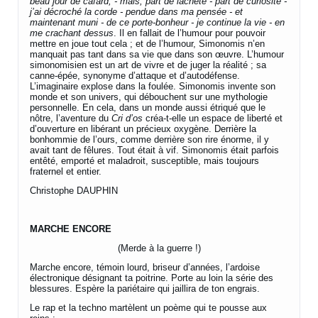
beau jour de cafard, - mais, part de lâcheté - part de curiosité -
j’ai décroché la corde - pendue dans ma pensée - et
maintenant muni - de ce porte-bonheur - je continue la vie - en
me crachant dessus
. Il en fallait de l’humour pour pouvoir
mettre en joue tout cela ; et de l’humour, Simonomis n’en
manquait pas tant dans sa vie que dans son œuvre. L’humour
simonomisien est un art de vivre et de juger la réalité ; sa
canne-épée, synonyme d’attaque et d’autodéfense.
L’imaginaire explose dans la foulée. Simonomis invente son
monde et son univers, qui débouchent sur une mythologie
personnelle. En cela, dans un monde aussi étriqué que le
nôtre, l’aventure du
Cri d’os
créa-t-elle un espace de liberté et
d’ouverture en libérant un précieux oxygène. Derrière la
bonhommie de l’ours, comme derrière son rire énorme, il y
avait tant de fêlures. Tout était à vif. Simonomis était parfois
entêté, emporté et maladroit, susceptible, mais toujours
fraternel et entier.
Christophe DAUPHIN
MARCHE ENCORE
(Merde à la guerre !)
Marche encore, témoin lourd, briseur d’années, l’ardoise
électronique désignant ta poitrine. Porte au loin la série des
blessures. Espère la pariétaire qui jaillira de ton engrais.
Le rap et la techno martèlent un poème qui te pousse aux