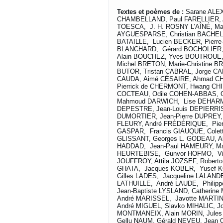
Textes et poèmes de :
Sarane ALEX
CHAMBELLAND, Paul FARELLIER, Ab
TOESCA, J. H. ROSNY L’AÎNÉ, Max
AYGUESPARSE, Christian BACHELI
BATAILLE, Lucien BECKER, Pierre
BLANCHARD, Gérard BOCHOLIER, C
Alain BOUCHEZ, Yves BOUTROUE,
Michel BRETON, Marie-Christine 
BUTOR, Tristan CABRAL, Jorge C
CAUDA, Aimé CÉSAIRE, Ahmad CH
Pierrick de CHERMONT, Hwang CHI
COCTEAU, Odile COHEN-ABBAS, G
Mahmoud DARWICH, Lise DEHARME
DEPESTRE, Jean-Louis DEPIERRIS,
DUMORTIER, Jean-Pierre DUPREY,
FLEURY, André FRÉDÉRIQUE, Pierr
GASPAR, Francis GIAUQUE, Colet
GLISSANT, Georges L. GODEAU, A
HADDAD, Jean-Paul HAMEURY, Mar
HEURTEBISE, Gunvor HOFMO, Vice
JOUFFROY, Attila JOZSEF, Rober
GHATA, Jacques KOBER, Yusef 
Gilles LADES, Jacqueline LALAND
LATHUILLE, André LAUDE, Philip
Jean-Baptiste LYSLAND, Catheri
André MARISSEL, Javotte MARTI
André MIGUEL, Slavko MIHALIC, 
MONTMANEIX, Alain MORIN, Jule
Gellu NAUM, Gérald NEVEU, Jean