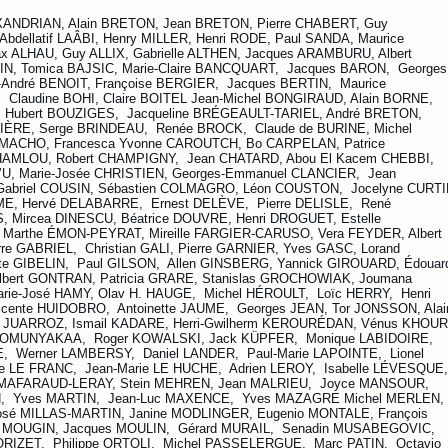
ANDRIAN, Alain BRETON, Jean BRETON, Pierre CHABERT, Guy
dellatif LAÂBI, Henry MILLER, Henri RODE, Paul SANDA, Maurice
 ALHAU, Guy ALLIX, Gabrielle ALTHEN, Jacques ARAMBURU, Albert
N, Tomica BAJSIC, Marie-Claire BANCQUART, Jacques BARON, Georges
-André BENOIT, Françoise BERGIER, Jacques BERTIN, Maurice
laudine BOHI, Claire BOITEL Jean-Michel BONGIRAUD, Alain BORNE,
 Hubert BOUZIGES, Jacqueline BRÉGEAULT-TARIEL, André BRETON,
BRIÈRE, Serge BRINDEAU, Renée BROCK, Claude de BURINE, Michel
AMACHO, Francesca Yvonne CAROUTCH, Bo CARPELAN, Patrice
AMLOU, Robert CHAMPIGNY, Jean CHATARD, Abou El Kacem CHEBBI,
’U, Marie-Josée CHRISTIEN, Georges-Emmanuel CLANCIER, Jean
abriel COUSIN, Sébastien COLMAGRO, Léon COUSTON, Jocelyne CURTI
, Hervé DELABARRE, Ernest DELÈVE, Pierre DELISLE, René
 Mircea DINESCU, Béatrice DOUVRE, Henri DROGUET, Estelle
 Marthe ÉMON-PEYRAT, Mireille FARGIER-CARUSO, Vera FEYDER, Albert
e GABRIEL, Christian GALI, Pierre GARNIER, Yves GASC, Lorand
te GIBELIN, Paul GILSON, Allen GINSBERG, Yannick GIROUARD, Édouar
lbert GONTRAN, Patricia GRARE, Stanislas GROCHOWIAK, Joumana
ie-José HAMY, Olav H. HAUGE, Michel HÉROULT, Loïc HERRY, Henri
nte HUIDOBRO, Antoinette JAUME, Georges JEAN, Tor JONSSON, Alai
to JUARROZ, Ismail KADARE, Herri-Gwilherm KEROURÉDAN, Vénus KHOUR
KOMUNYAKAA, Roger KOWALSKI, Jack KÜPFER, Monique LABIDOIRE,
E, Werner LAMBERSY, Daniel LANDER, Paul-Marie LAPOINTE, Lionel
pe LE FRANC, Jean-Marie LE HUCHE, Adrien LEROY, Isabelle LÉVESQUE
ne MAFARAUD-LERAY, Stein MEHREN, Jean MALRIEU, Joyce MANSOUR,
N, Yves MARTIN, Jean-Luc MAXENCE, Yves MAZAGRE Michel MERLEN,
José MILLAS-MARTIN, Janine MODLINGER, Eugenio MONTALE, François
s MOUGIN, Jacques MOULIN, Gérard MURAIL, Senadin MUSABEGOVIC,
 ORIZET, Philippe ORTOLI, Michel PASSELERGUE, Marc PATIN, Octavio