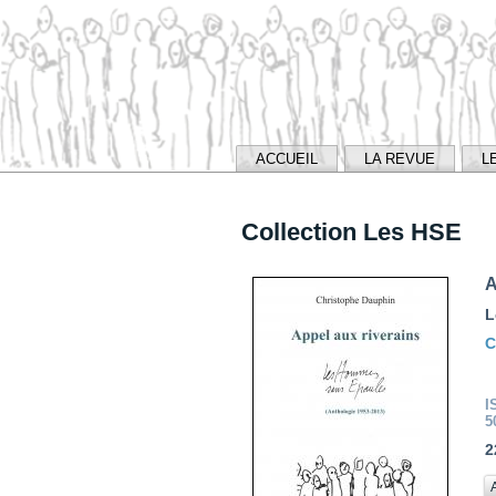
ACCUEIL
LA REVUE
L
Collection Les HSE
A
L
C
I
5
2