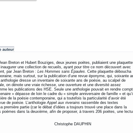
 auteur
, Jean Breton et Hubert Bouziges, deux jeunes poètes, publiaient une plaquette
 inaugurer une collection de recueils, ayant pour titre ce nom découvert avec
ent, par Jean Breton :
Les Hommes sans Épaules
. Cette plaquette déboucha
oraine, mais surtout, sur la publication d’une revue éponyme, qui, soixante a
e anthologie dresse un inventaire de soixante ans de poésie, au scalpel de
ale, on dénote une vraie richesse, une ouverture et une diversité assez
comme les publications des HSE. Seule une anthologie pouvait en rendre compt
enaire » dépasse de loin le cadre du « simple anniversaire de famille » et qu’i
ière de la poésie contemporaine, qui a toutefois la particularité d’avoir été
revue de poésie. L’anthologie
Appel aux riverains
rassemble des textes
a première partie (car le débat d’idées a toujours trouvé une place dans la
 poèmes dans la deuxième, afin de proposer, à travers 206 poètes, une lectu
phe DAUPHIN