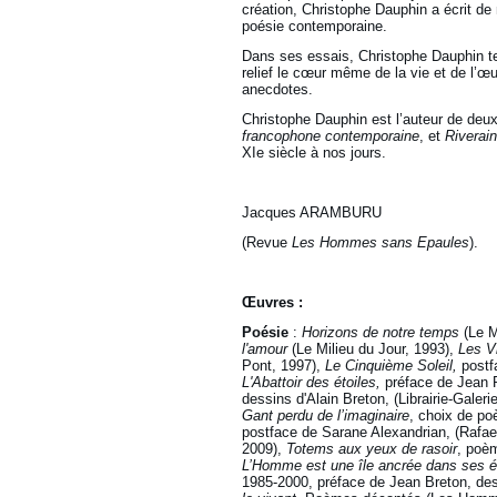
création, Christophe Dauphin a écrit de
poésie contemporaine.
Dans ses essais, Christophe Dauphin ten
relief le cœur même de la vie et de l’
anecdotes.
Christophe Dauphin est l’auteur de deu
francophone contemporaine
, et
Riverain
XIe siècle à nos jours.
Jacques ARAMBURU
(Revue
Les Hommes sans Epaules
).
Œuvres :
Poésie
:
Horizons de notre temps
(Le M
l'amour
(Le Milieu du Jour, 1993),
Les Vi
Pont, 1997),
Le Cinquième Soleil,
postf
L'Abattoir des étoiles,
préface de Jean R
dessins d'Alain Breton, (Librairie-Galeri
Gant perdu de l’imaginaire
, choix de po
postface de Sarane Alexandrian, (Rafael
2009),
Totems aux yeux de rasoir
, poèm
L’Homme est une île ancrée dans ses 
1985-2000, préface de Jean Breton, des