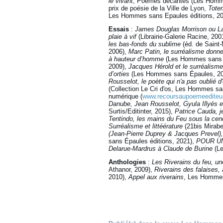
le vivant
, Poèmes décantés (Les Homm
prix de poésie de la Ville de Lyon,
Totem
Les Hommes sans Epaules éditions, 20
Essais
:
James Douglas Morrison ou La
plaie à vif
(Librairie-Galerie Racine, 200
les bas-fonds du sublime
(éd. de Saint
2006),
Marc Patin, le surréalisme donne
à hauteur d’homme
(Les Hommes sans 
2009),
Jacques Hérold et le surréalisme
d’orties
(Les Hommes sans Épaules, 2
Rousselot, le poète qui n'a pas oublié d'
(Collection Le Cri d'os, Les Hommes sa
numérique (
www.recoursaupoemeediteu
Danube, Jean Rousselot, Gyula Illyés e
Surtis/Editinter, 2015),
Patrice Cauda, j
Tentindo, les mains du Feu sous la cen
Surréalisme et littéérature
(21bis Mirab
(Jean-Pierre Duprey & Jacques Preve
l)
sans Épaules éditions, 2021),
POUR UN 
Delarue-Mardrus à Claude de Burine
(Le
A
nthologies
:
Les Riverains du feu, u
Athanor, 2009),
Riverains des falaises,
2010),
Appel aux riverains
, Les Hommes