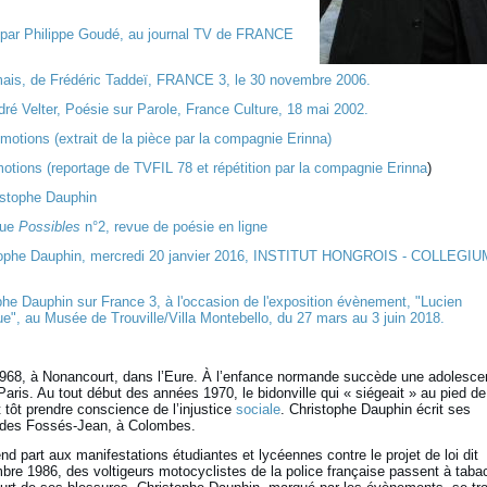
n par Philippe Goudé, au journal TV de FRANCE
mais, de Frédéric Taddeï, FRANCE 3, le 30 novembre 2006.
ré Velter, Poésie sur Parole, France Culture, 18 mai 2002.
otions (extrait de la pièce par la compagnie Erinna)
tions (reportage de TVFIL 78 et répétition par la compagnie Erinna
)
istophe Dauphin
vue
Possibles
n°2, revue de poésie en ligne
stophe Dauphin, mercredi 20 janvier 2016, INSTITUT HONGROIS - COLLEGIU
ophe Dauphin sur France 3, à l'occasion de l'exposition évènement, "Lucien
e", au Musée de Trouville/Villa Montebello, du 27 mars au 3 juin 2018.
1968, à Nonancourt, dans l’Eure. À l’enfance normande succède une adolesc
aris. Au tout début des années 1970, le bidonville qui « siégeait » au pied de
it tôt prendre conscience de l’injustice
sociale
. Christophe Dauphin écrit ses
 des Fossés-Jean, à Colombes.
nd part aux manifestations étudiantes et lycéennes contre le projet de loi dit
bre 1986, des voltigeurs motocyclistes de la police française passent à taba