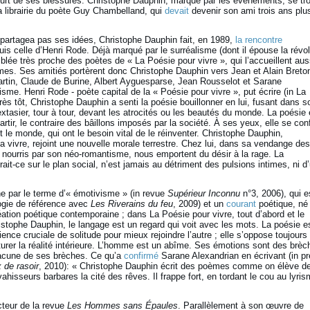
rt de ses blessures. Christophe Dauphin, marqué par les évènements, se tro
a librairie du poète Guy Chambelland, qui
devait
devenir son ami trois ans plu
ne partagea pas ses idées, Christophe Dauphin fait, en 1989,
la rencontre
is celle d’Henri Rode. Déjà marqué par le surréalisme (dont il épouse la révol
mblée très proche des poètes de « La Poésie pour vivre », qui l’accueillent aus
mes. Ses amitiés portèrent donc Christophe Dauphin vers Jean et Alain Breto
tin, Claude de Burine, Albert Ayguesparse, Jean Rousselot et Sarane
isme. Henri Rode - poète capital de la « Poésie pour vivre », put écrire (in La
très tôt, Christophe Dauphin a senti la poésie bouillonner en lui, fusant dans s
extasier, tour à tour, devant les atrocités ou les beautés du monde. La poésie 
artir, le contraire des bâillons imposés par la société. À ses yeux, elle se co
 le monde, qui ont le besoin vital de le réinventer. Christophe Dauphin,
la vivre, rejoint une nouvelle morale terrestre. Chez lui, dans sa vendange des
e, nourris par son néo-romantisme, nous emportent du désir à la rage. La
it-ce sur le plan social, n’est jamais au détriment des pulsions intimes, ni d
e par le terme d’« émotivisme » (in revue
Supérieur Inconnu
n°3, 2006), qui e
logie de référence avec
Les Riverains du feu
, 2009) et un
courant
poétique, né
ation poétique contemporaine ; dans La Poésie pour vivre, tout d’abord et le
stophe Dauphin, le langage est un regard qui voit avec les mots. La poésie e
ience cruciale de solitude pour mieux rejoindre l’autre ; elle s’oppose toujours
cturer la réalité intérieure. L’homme est un abîme. Ses émotions sont des brèc
hacune de ses brèches. Ce qu’a
confirmé
Sarane Alexandrian en écrivant (in p
 de rasoir
, 2010): « Christophe Dauphin écrit des poèmes comme on élève d
ahisseurs barbares la cité des rêves. Il frappe fort, en tordant le cou au lyri
cteur de la revue
Les Hommes sans Épaules
. Parallèlement à son œuvre de