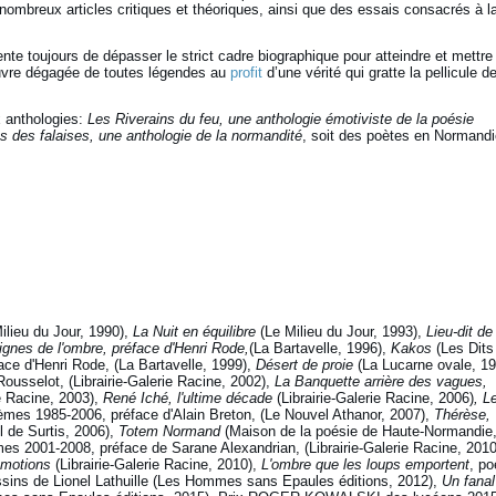
 nombreux articles critiques et théoriques, ainsi que des essais consacrés à l
te toujours de dépasser le strict cadre biographique pour atteindre et mettre
œuvre dégagée de toutes légendes au
profit
d’une vérité qui gratte la pellicule d
x anthologies:
Les Riverains du feu, une anthologie émotiviste de la poésie
s des falaises, une anthologie de la normandité
, soit des poètes en Normandi
ilieu du Jour, 1990),
La Nuit en équilibre
(Le Milieu du Jour, 1993),
Lieu-dit de
gnes de l'ombre, préface d'Henri Rode,
(La Bartavelle, 1996),
Kakos
(Les Dits
ace d'Henri Rode, (La Bartavelle, 1999),
Désert de proie
(La Lucarne ovale, 19
ousselot, (Librairie-Galerie Racine, 2002),
La Banquette arrière des vagues,
e Racine, 2003),
René Iché, l'ultime décade
(Librairie-Galerie Racine, 2006)
, L
èmes 1985-2006, préface d'Alain Breton, (Le Nouvel Athanor, 2007),
Thérèse,
 de Surtis, 2006),
Totem Normand
(Maison de la poésie de Haute-Normandie
es 2001-2008, préface de Sarane Alexandrian, (Librairie-Galerie Racine, 2010
émotions
(Librairie-Galerie Racine, 2010),
L'ombre que les loups emportent
, p
sins de Lionel Lathuille (Les Hommes sans Epaules éditions, 2012),
Un fanal