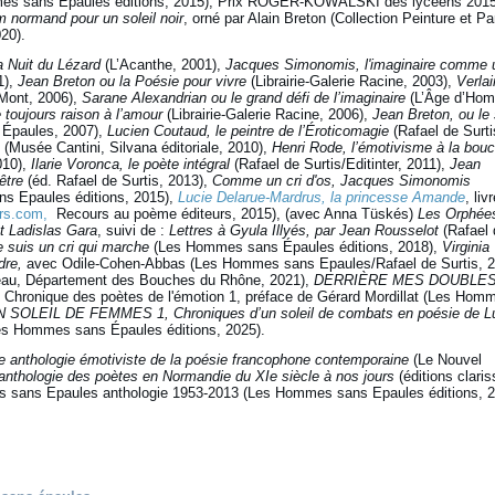
es sans Epaules éditions, 2015), Prix ROGER-KOWALSKI des lycéens 2015
 normand pour un soleil noir
, orné par Alain Breton (Collection Peinture et Pa
20).
 Nuit du Lézard
(L’Acanthe, 2001),
Jacques Simonomis, l'imaginaire comme 
1),
Jean Breton ou la Poésie pour vivre
(Librairie-Galerie Racine, 2003),
Verlai
-Mont, 2006),
Sarane Alexandrian ou le grand défi de l’imaginaire
(L’Âge d’Ho
 toujours raison à l’amour
(Librairie-Galerie Racine, 2006),
Jean Breton, ou le 
Épaules, 2007),
Lucien Coutaud, le peintre de l’Éroticomagie
(Rafael de Surti
(Musée Cantini, Silvana éditoriale, 2010),
Henri Rode, l’émotivisme à la bou
010),
Ilarie Voronca, le poète intégral
(Rafael de Surtis/Editinter, 2011),
Jean
être
(éd. Rafael de Surtis, 2013),
Comme un cri d'os, Jacques Simonomis
ns Epaules éditions, 2015),
Lucie Delarue-Mardrus, la princesse Amande
, liv
rs.com,
Recours au poème éditeurs, 2015), (avec Anna Tüskés)
Les Orphée
t Ladislas Gara
, suivi de :
Lettres à Gyula Illyés, par Jean Rousselot
(Rafael 
e suis un cri qui marche
(Les Hommes sans Épaules éditions, 2018),
Virginia
dre,
avec Odile-Cohen-Abbas (Les Hommes sans Epaules/Rafael de Surtis, 2
eau, Département des Bouches du Rhône, 2021),
DERRIÈRE MES DOUBLE
,
Chronique des poètes de l'émotion 1, préface de Gérard Mordillat (Les Hom
SOLEIL DE FEMMES 1, Chroniques d’un soleil de combats en poésie de L
s Hommes sans Épaules éditions, 2025).
ne anthologie émotiviste de la poésie francophone contemporaine
(Le Nouvel
 anthologie des poètes en Normandie du XIe siècle à nos jours
(éditions claris
 sans Epaules anthologie 1953-2013 (Les Hommes sans Epaules éditions, 2