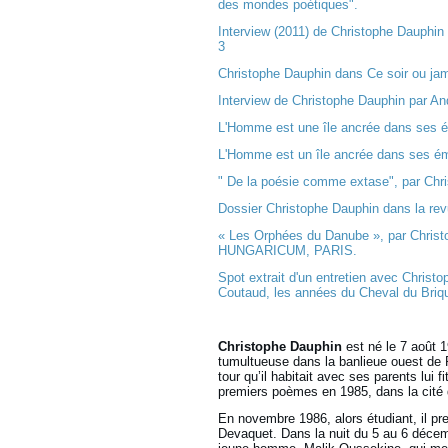
des mondes poétiques".
Interview (2011) de Christophe Dauphi
3
Christophe Dauphin dans Ce soir ou ja
Interview de Christophe Dauphin par And
L'Homme est une île ancrée dans ses ém
L'Homme est un île ancrée dans ses émo
" De la poésie comme extase", par Chr
Dossier Christophe Dauphin dans la re
« Les Orphées du Danube », par Chri
HUNGARICUM, PARIS.
Spot extrait d'un entretien avec Christ
Coutaud, les années du Cheval du Briqu
Christophe Dauphin
est né le 7 août 
tumultueuse dans la banlieue ouest de P
tour qu’il habitait avec ses parents lui f
premiers poèmes en 1985, dans la cité
En novembre 1986, alors étudiant, il pre
Devaquet. Dans la nuit du 5 au 6 décem