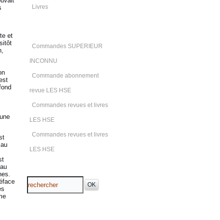
uvait
Livres
s
te et
sitôt
Commandes SUPERIEUR
n,
INCONNU
on
Commande abonnement
est
nfond
revue LES HSE
Commandes revues et livres
’une
LES HSE
Commandes revues et livres
st
 au
LES HSE
st
 au
hes.
réface
es
sme