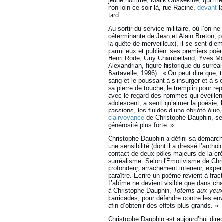
jeune homme, Malik Oussekine, qui meu
non loin ce soir-là, rue Racine,
devant
l
tard.
Au sortir du service militaire, où l’on 
déterminante de Jean et Alain Breton, pu
la quête de merveilleux), il se sent d’e
parmi eux et publient ses premiers poè
Henri Rode, Guy Chambelland, Yves Mar
Alexandrian, figure historique du surréal
Bartavelle, 1996) : « On peut dire que, 
sang et le poussant à s’insurger et à s’
sa pierre de touche, le tremplin pour rep
avec le regard des hommes qui éveillent
adolescent, a senti qu’aimer la poésie, 
passions, les fluides d’une ébriété élu
clairvoyance
de Christophe Dauphin, sera
générosité plus forte. »
Christophe Dauphin a défini sa démarch
une sensibilité (dont il a dressé l’antho
contact de deux pôles majeurs de la cré
surréalisme. Selon l'Émotivisme de Chri
profondeur, arrachement intérieur, expér
paraître. Écrire un poème revient à fra
L’abîme ne devient visible que dans c
à Christophe Dauphin,
Totems aux yeux
barricades, pour défendre contre les env
afin d’obtenir des effets plus grands. »
Christophe Dauphin est aujourd’hui dire