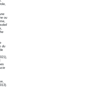
,
role,
une
ne ou
mme,
soleil
s,
che
re
s du
de
021),
S
mes
ucie
se,
013).