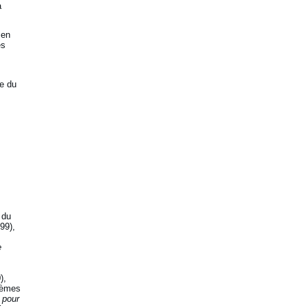
a
 en
es
e du
 du
99),
e
,
),
oèmes
 pour