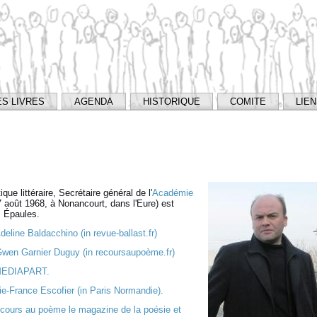
ES LIVRES
AGENDA
HISTORIQUE
COMITE
LIE
que littéraire, Secrétaire général de l'
Académie
7 août 1968, à Nonancourt, dans l'Eure) est
s Épaules.
eline Baldacchino (in revue-ballast.fr)
Gwen Garnier Duguy (in recoursaupoème.fr)
r MEDIAPART.
ie-France Escofier (in Paris Normandie).
cours au poème le magazine de la poésie et