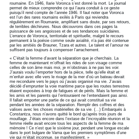
roumaine. En 1946, Ilarie Voronca s’est donné la mort. Le journal
permet de mieux comprendre ce qui l’aura conduit à ce geste
puisqu’il rend compte de l’année 1946. Il faut noter que Voronca
est l’un des rares roumains exilés à Paris qui reviendra
régulièrement en Roumanie, amplifiant sans doute, par ses retours,
de terribles déchirures. Nous découvrons dans ces pages la
puissance de ses angoisses et de ses tendances suicidaires.
L’errance de Voronca, territoriale et spirituelle, malgré le recours
permanent à la poésie comme seule axialité, n’a pas été contenue
par les amitiés de Brauner, Tzara et autres. Le talent et l’amour ne
suffisent pas toujours à compenser l’arrachement.
« C’était la femme d’avant la séparation que je cherchais. La
femme de maintenant m’offrait les rides de son visage comme
celles de son âme mais moi, je m’obstinais à ne pas les voir.
J’aurais voulu l’emporter hors de la pièce, telle qu’elle était et
m’enfuir avec elle vers le rivage de la mer d’où un bateau devait
me reconduire vers le pays où j’avais organisé ma vie. J’avais
décidé d’emprunter la voie maritime parce que les routes terrestres
étaient exposées à trop de fatigues et de périls. Mais la femme et
les amis et les parents qui l’entouraient ne l’entendaient pas ainsi.
Il fallait emporter une partie de ce qui avait constitué sa vie
pendant les années de la séparation. Remplir des coffres et des
valises avec les choses matérielles de sa vie. (…) Embarqués à
Constantza, nous n’avons quitté le bord qu’après trois jours de
mouillage. J’étais encore dans l’extase de l’incroyable réunion et la
femme réelle avait encore tous les aspects de la femme de ma
mémoire ! Ce n’est que le sixième jour, pendant une longue escale
dans le port bulgare de Varna que les premiers symptômes d’une
vie qui m’était inconnue, se manifestèrent. »