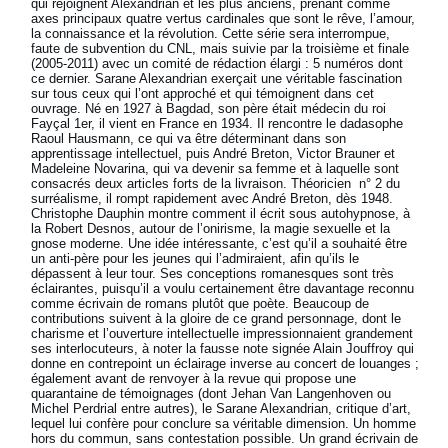
qui rejoignent Alexandrian et les plus anciens, prenant comme
axes principaux quatre vertus cardinales que sont le rêve, l’amour,
la connaissance et la révolution. Cette série sera interrompue,
faute de subvention du CNL, mais suivie par la troisième et finale
(2005-2011) avec un comité de rédaction élargi : 5 numéros dont
ce dernier. Sarane Alexandrian exerçait une véritable fascination
sur tous ceux qui l’ont approché et qui témoignent dans cet
ouvrage. Né en 1927 à Bagdad, son père était médecin du roi
Fayçal 1er, il vient en France en 1934. Il rencontre le dadasophe
Raoul Hausmann, ce qui va être déterminant dans son
apprentissage intellectuel, puis André Breton, Victor Brauner et
Madeleine Novarina, qui va devenir sa femme et à laquelle sont
consacrés deux articles forts de la livraison. Théoricien n° 2 du
surréalisme, il rompt rapidement avec André Breton, dès 1948.
Christophe Dauphin montre comment il écrit sous autohypnose, à
la Robert Desnos, autour de l’onirisme, la magie sexuelle et la
gnose moderne. Une idée intéressante, c’est qu’il a souhaité être
un anti-père pour les jeunes qui l’admiraient, afin qu’ils le
dépassent à leur tour. Ses conceptions romanesques sont très
éclairantes, puisqu’il a voulu certainement être davantage reconnu
comme écrivain de romans plutôt que poète. Beaucoup de
contributions suivent à la gloire de ce grand personnage, dont le
charisme et l’ouverture intellectuelle impressionnaient grandement
ses interlocuteurs, à noter la fausse note signée Alain Jouffroy qui
donne en contrepoint un éclairage inverse au concert de louanges ;
également avant de renvoyer à la revue qui propose une
quarantaine de témoignages (dont Jehan Van Langenhoven ou
Michel Perdrial entre autres), le Sarane Alexandrian, critique d’art,
lequel lui confère pour conclure sa véritable dimension. Un homme
hors du commun, sans contestation possible. Un grand écrivain de