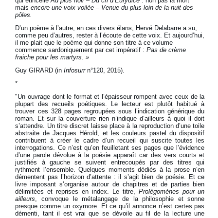
qui étincelle
Au plus noir – Du cri d’Eurydice
: non pas la mort
mais
encore une voix voilée – Venue du plus loin de la nuit des
pôles.
D’un poème à l’autre, en ces divers élans, Hervé Delabarre a su,
comme peu d’autres, rester à l’écoute de cette voix. Et aujourd’hui,
il me plait que le poème qui donne son titre à ce volume
commence sardoniquement par cet impératif :
Pas de crème
fraiche pour les martyrs. »
Guy GIRARD (in
Infosurr
n°120, 2015).
*
"Un ouvrage dont le format et l’épaisseur rompent avec ceux de la
plupart des recueils poétiques. Le lecteur est plutôt habitué à
trouver ces 328 pages regroupées sous l’indication générique du
roman. Et sur la couverture rien n’indique d’ailleurs à quoi il doit
s’attendre. Un titre discret laisse place à la reproduction d’une toile
abstraite de Jacques Hérold, et les couleurs pastel du dispositif
contribuent à créer le cadre d’un recueil qui suscite toutes les
interrogations. Ce n’est qu’en feuilletant ses pages que l’évidence
d’une parole dévolue à la poésie apparaît car des vers courts et
justifiés à gauche se suivent entrecoupés par des titres qui
rythment l’ensemble. Quelques moments dédiés à la prose n’en
démentent pas l’horizon d’attente : il s’agit bien de poésie. Et ce
livre imposant s’organise autour de chapitres et de parties bien
délimitées et reprises en index. Le titre,
Prolégomènes pour un
ailleurs
, convoque le métalangage de la philosophie et sonne
presque comme un oxymore. Et ce qu’il annonce n’est certes pas
démenti, tant il est vrai que se dévoile au fil de la lecture une