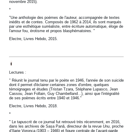
novembre 2015).
*
"Une anthologie des poèmes de l'auteur, accompagnée de textes
inédits et de contes. Composés de 1962 à 2014, ils sont marqués
par une esthétique surréaliste, entre écriture automatique, éloge de
l'amour fou, érotisme et propos blasphématoires. "
Electre, Livres Hebdo, 2015.
Lectures :
" Réunit le journal tenu par le poète en 1946, l'année de son suicide
dont il permet d'éclairer certaines zones d'ombre, quelques
témoignages et études (Tristan Tzara, Stéphane Lupasco, Jean
Cassou, Jean Follain, Guy Chambelland...), ainsi que l'intégralité
de ses poèmes écrits entre 1940 et 1946."
Electre, Livres Hebdo, 2018.
*
" Le tapuscrit de ce journal fut retrouvé très récemment, en 2016,
dans les archives de Sașa Pană, directeur de la revue
Unu
, proche
d’Ilarie Voronca (1903 – 1946) et figure centrale de l’avant-garde