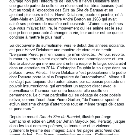
ouvrage non pas l'intégralité de l'oeuvre d'Hervé Delabarre mais
une grande partie de celle-ci en réunissant les titres épuisés (soit
huit au total) à l'exception des
Dits du Sire de Baradel
et en
ajoutant plusieurs inédits. Hervé Delabarre, poète et peintre, né à
Saint-Malo en 1938, rencontre André Breton en 1963 qui avait
salué ses poèmes de manière enthousiaste: "J'aime ces poèmes
que vous m'avez fait lire, le mouvement qui les anime est le seul
que je tienne pour apte à changer la vie, leur ardeur est ce que je
continue à mettre le plus haut".
Sa découverte du surréalisme, vers le début des années soixante,
est pour Hervé Delabarre une manière de vivre et de sentir:
"Benjamin Péret: je m'en nourris, je m'en délecte... Amour, révolte,
humour s'y retrouvaient exprimés dans une intransigeance et uen
liberté absolue qui me menaient enfin à respirer le large, déclarait-il
dans un entretien en 2014. Christophe Dauphin le souligne dans sa
préface : avec Péret... Hervé Delabarre "est probablement le poète
dont l'oeuvre porte le plus l'empreinte de l'automatisme". Même s'il
ne s'agit pas toujours d'un automatisme pur sa poésie possède un
pouvoir insurrectionnel qui entretient un rapport direct avec le
merveilleux et l'humour noir entre lesquels elle oscille en
permanence. Le climat particulier qui se dégage de cette poésie
relève, comme l'écrit Jean-Pierre Guillon, "de l'humour spectral
etd'un érotisme chargé d'attentions tout en même temps délicates
et perverses."
Depuis le recueil
Dits du Sire de Baradel,
illustré par Jorge
Camacho et édité en 1968 par Jehan Mayoux (éd. Péralta), jusque
dans les tout derniers poèmes, la tendresse et le violence
rythment le lyrisme des images:
Dans les pages arrachées d'un
carnet de bal - Des lèvres imprégnées de sang - S'efforcent en