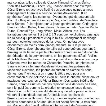
mal connues telles celles de Claude Tarnaud, Charles Duits,
Stanislas Rodanski, Gilbert Lely, Jeanne Bucher par exemple.
César Birène retrace avec fidélité ces quelques quinze années
d'engagement littéraire autour de Sarane Alexandrian. Il en
synthétise l'esprit, les contenus, évoque les grands acteurs tels
Alain Jouffroy et Jean-Dominique Rey, à la fondation de l'aventure
avec Sarane. Puis rejoints par la jeune génération des Christophe
Dauphin, Marc Kober, Alina Reyes. Je me permets d'ajouter Pablo
Duran, Renaud Ego, Jong N'Woo, Malek Abbou, etc. Les
transitions des séries 1 à 2 et 2 à 3 sont bien explicitées, ainsi que
les raisons qui présidèrent chaque fois au changement de visage
par ces nouvelles moutures de la revue. On notera avec
étonnement au moins deux grands absents sous la plume de
César Birène, deux absents de taille qui contribuèrent pourtant à
l'envergure de la revue par le rôle qu'ils y tinrent au sein du comité
de rédaction de la première série, en les personnes d'Alain Vuillot
et de Matthieu Baumier… La revue poursuit ensuite son hommage
à Sarane avec les textes de Christophe Dauphin, les photos de
Sarane et de sa femme Madeleine Novarina, les poèmes de
Madeleine Novarina, les photos du bureau de Sarane où nous
eûmes tous l'honneur, à un moment, d'être reçu pour une
conversation d'une politesse exquise sous le charme silencieux et
magiques des œuvres de Victor Brauner. Des textes inédits de
Sarane, comme illustrés par des reproductions de toiles de Ljuba,
sont ici publiés, comme La création romanesque issue de ses
Idées pour un Art de vivre, Art de vivre qui était la passion de sa
vie tant il considérait que cet Art induit tous les plans de
l'émancipation de l'humain. Nous y trouvons également trois lettres
inédites adressées à Sarane, deux par André Breton, la troisième
par Malcolm de Chazal, lettres qui témoignent de l'engagement