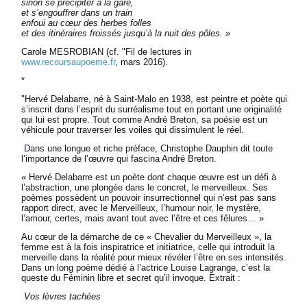
sinon se précipiter à la gare,
et s’engouffrer dans un train
enfoui au cœur des herbes folles
et des itinéraires froissés jusqu’à la nuit des pôles. »
Carole MESROBIAN (cf. "Fil de lectures in
www.recoursaupoeme.fr
, mars 2016).
*
"Hervé Delabarre, né à Saint-Malo en 1938, est peintre et poète qui
s’inscrit dans l’esprit du surréalisme tout en portant une originalité
qui lui est propre. Tout comme André Breton, sa poésie est un
véhicule pour traverser les voiles qui dissimulent le réel.
Dans une longue et riche préface, Christophe Dauphin dit toute
l’importance de l’œuvre qui fascina André Breton.
« Hervé Delabarre est un poète dont chaque œuvre est un défi à
l’abstraction, une plongée dans le concret, le merveilleux. Ses
poèmes possèdent un pouvoir insurrectionnel qui n’est pas sans
rapport direct, avec le Merveilleux, l’humour noir, le mystère,
l’amour, certes, mais avant tout avec l’être et ces fêlures… »
Au cœur de la démarche de ce « Chevalier du Merveilleux », la
femme est à la fois inspiratrice et initiatrice, celle qui introduit la
merveille dans la réalité pour mieux révéler l’être en ses intensités.
Dans un long poème dédié à l’actrice Louise Lagrange, c’est la
queste du Féminin libre et secret qu’il invoque. Extrait :
Vos lèvres tachées