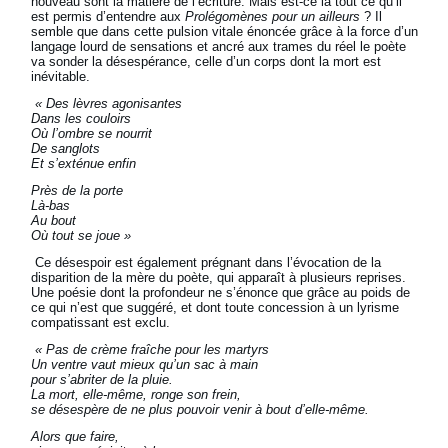
nouveau sont la matière de l’écriture. Mais est-ce là tout ce qu’il
est permis d’entendre aux
Prolégomènes pour un ailleurs
? Il
semble que dans cette pulsion vitale énoncée grâce à la force d’un
langage lourd de sensations et ancré aux trames du réel le poète
va sonder la désespérance, celle d’un corps dont la mort est
inévitable.
« Des lèvres agonisantes
Dans les couloirs
Où l’ombre se nourrit
De sanglots
Et s’exténue enfin
Près de la porte
Là-bas
Au bout
Où tout se joue »
Ce désespoir est également prégnant dans l’évocation de la
disparition de la mère du poète, qui apparaît à plusieurs reprises.
Une poésie dont la profondeur ne s’énonce que grâce au poids de
ce qui n’est que suggéré, et dont toute concession à un lyrisme
compatissant est exclu.
« Pas de crème fraîche pour les martyrs
Un ventre vaut mieux qu’un sac à main
pour s’abriter de la pluie.
La mort, elle-même, ronge son frein,
se désespère de ne plus pouvoir venir à bout d’elle-même.
Alors que faire,