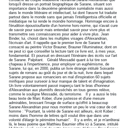
lorsqu'il dresse un portrait biographique de Sarane, situant son
importance dans la deuxième génération surréaliste mais aussi
dans le monde littéraire et intellectuel, lui dont l'œuvre fut traduite
partout dans le monde sans que jamais l'intelligentsia officielle et
médiatique ne lui rende le moindre hommage. Hommage encore à
l'érudition époustouflante d'un homme hors-norme, qui n'avait cure
de savoir pour savoir mais entendait savoir pour vivre plus et
transmettre ses connaissances pour aider à vivre plus. Jean
Binder, lui, choisit dans les multiples visages d'Alexandrian,
l'écrivain d'art. Il rappelle que le premier livre de Sarane fut
consacré au peintre Victor Brauner, Brauner l'illuminateur, dont on
ne peut ici que conseiller la lecture tant ce livre est, à mes yeux,
fondamental. Et poursuit en dressant l'itinéraire des écrits sur l'art
de Sarane. Palpitant. Gérald Messadié quant à lui tire son
chapeau à l'impertinence, pour employer un euphémisme, de
Sarane, lui qui, en 2000, publia un livre étrange intitulé Soixante
sujets de romans au goût du jour et de la nuit, livre dans lequel
Sarane propose aux romanciers en mal d'inspiration 60 sujets
mirifiques pour surseoir à leur manque de talent et d'imagination.
Un livre volontairement passé inaperçu tant le bras d'honneur
d'Alexandrian aux plumitifs desséchés en tous genres relève,
comme le souligne Messadié, du terrorisme. Il y a aussi le très
beau texte de Marc Kober, d'une justesse et d'une mesure
admirables, brossant l'image de surface qu'offrit à beaucoup
Sarane Alexandrian pour nous montrer un peu le vrai cœur de cet
homme : "Pourtant, la vérité de Sarane est ailleurs, écrit Kober :
moins dans l'homme de lettres qu'il voulut être que dans une
volonté d'élargir le périmètre humain". Il y a enfin, et je m'arrêterai
là, le beau poème que Matthieu Baumier offre ici à Sarane, intitulé