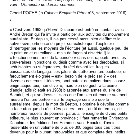
vain - D'étreindre un dernier serment.
Gérard ROCHE (in
Cahiers Benjamin Péret
n°5, septembre 2016).
*
« C’est vers 1963 qu’Hervé Delabarre est entré en contact avec
André Breton qui l’a invité à participer aux activités du mouvement
surréaliste. Et depuis, il n’a pas cessé aussi bien d’affirmer la
subversive pertinence du projet surréaliste que d’explorer et
d’interroger par les moyens de l’écriture (et aussi, quelque peu, de
la peinture et du collage – mais de façon si discrète !) le
« fonctionnement réel de la pensée » dans ses rapports avec les
souveraines injonctions du désir comme avec les dérobades, si
séduisantes ou si égarantes, du réel devant les fragiles
puissances du langage. Les jalons de cette aventure poétique, si
farouchement éloignée – est-il besoin de le préciser ? – des
diverses casernes littéraires, sont autant de paliers dans l’assez
énigmatique tour, non d’ivoire, mais bien de guet, à la pierre
d’angle jadis (c’était en 1968) blasonnée aux armes du sire de
Baradel, et qui se dresse – sans que l’on n’en ait encore vraiment
mesuré l’ombre portée – sur le paysage sensible que le
surréalisme, depuis la mort de Breton, s’obstine à dévoiler comme
la face utopique du réel. Ces paliers furent, au fil du temps, de
nombreux recueils de poèmes, parus à l’enseigne de divers petits
éditeurs, le plus souvent en province ; il faut remercier Christophe
Dauphin et les éditions Les Hommes sans Epaules d’avoir
rassemblé en un volume de plus de 300 pages tous ces titres
devenus pour la plupart introuvables et que complète des inédits.