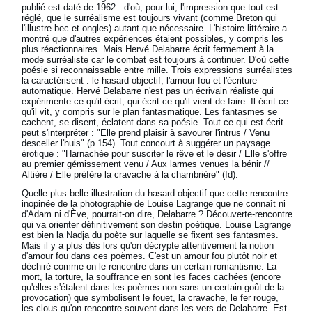
publié est daté de 1962 : d'où, pour lui, l'impression que tout est
réglé, que le surréalisme est toujours vivant (comme Breton qui
l'illustre bec et ongles) autant que nécessaire. L'histoire littéraire a
montré que d'autres expériences étaient possibles, y compris les
plus réactionnaires. Mais Hervé Delabarre écrit fermement à la
mode surréaliste car le combat est toujours à continuer. D'où cette
poésie si reconnaissable entre mille. Trois expressions surréalistes
la caractérisent : le hasard objectif, l'amour fou et l'écriture
automatique. Hervé Delabarre n'est pas un écrivain réaliste qui
expérimente ce qu'il écrit, qui écrit ce qu'il vient de faire. Il écrit ce
qu'il vit, y compris sur le plan fantasmatique. Les fantasmes se
cachent, se disent, éclatent dans sa poésie. Tout ce qui est écrit
peut s'interpréter : "Elle prend plaisir à savourer l'intrus / Venu
desceller l'huis" (p 154). Tout concourt à suggérer un paysage
érotique : "Harnachée pour susciter le rêve et le désir / Elle s'offre
au premier gémissement venu / Aux larmes venues la bénir //
Altière / Elle préfère la cravache à la chambrière" (Id).
Quelle plus belle illustration du hasard objectif que cette rencontre
inopinée de la photographie de Louise Lagrange que ne connaît ni
d'Adam ni d'Ève, pourrait-on dire, Delabarre ? Découverte-rencontre
qui va orienter définitivement son destin poétique. Louise Lagrange
est bien la Nadja du poète sur laquelle se fixent ses fantasmes.
Mais il y a plus dès lors qu'on décrypte attentivement la notion
d'amour fou dans ces poèmes. C'est un amour fou plutôt noir et
déchiré comme on le rencontre dans un certain romantisme. La
mort, la torture, la souffrance en sont les faces cachées (encore
qu'elles s'étalent dans les poèmes non sans un certain goût de la
provocation) que symbolisent le fouet, la cravache, le fer rouge,
les clous qu'on rencontre souvent dans les vers de Delabarre. Est-