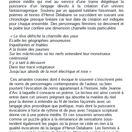
poésie inédite qui met au service d’une trame diégétique la
puissance d’un langage dévolu à la création d’un univers
fantasmagorique. Soutenu par un appareil tutélaire foisonnant, les
poèmes et textes d’Hervé Delabarre se succèdent en suivant une
chronologie presque linéaire car leur date de création est indiquée
pour chaque ensemble. Des personnages féminins se dessinent et
le poète leur confère une dimension charnelle toute particulière.
« Le rêve défriche la charmille des yeux
Ecaille les géographies amoureuses
Inquiétantes et friables
A la lisière des paumes
Sur les mâchicoulis où les nerfs entendent leur monstrueux
cérémonial
Il y a tant à découvrir
Dans leur tracé voluptueux
Jusqu’aux abords de la mort électrique et rose »
Ces amantes croisées dont il évoque le souvenir s’inscrivent près
de noms de personnages contemporains de l’auteur, ou bien
jouxtent l’évocation de noms appartenant à l’histoire, telle Jeanne
d’Arc à laquelle il consacre un poème. Le lecteur est ainsi convié à
entrer dans cet univers prégnant qui absorbe la matière du réel
pour la donner à entendre au fil de textes façonnés avec un
langage plus prosodique que poétique, mais dont la puissance
évocatoire à force de rythme et de jeux avec l’espace scriptural
donne vie à une poésie inédite. Et ces souvenirs amoncelés
comme un puzzle grâce à la rémanence de sensations sous-
tendent également les pages où la prose ne cède en rien à la
qualité évocatoire de la langue d’Hervé Delabarre. Les femmes à