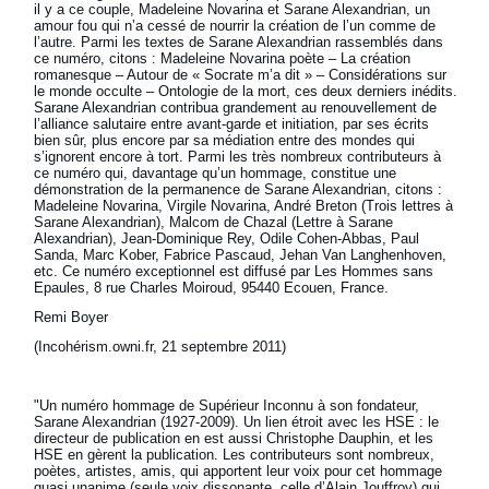
il y a ce couple, Madeleine Novarina et Sarane Alexandrian, un
amour fou qui n’a cessé de nourrir la création de l’un comme de
l’autre. Parmi les textes de Sarane Alexandrian rassemblés dans
ce numéro, citons : Madeleine Novarina poète – La création
romanesque – Autour de « Socrate m’a dit » – Considérations sur
le monde occulte – Ontologie de la mort, ces deux derniers inédits.
Sarane Alexandrian contribua grandement au renouvellement de
l’alliance salutaire entre avant-garde et initiation, par ses écrits
bien sûr, plus encore par sa médiation entre des mondes qui
s’ignorent encore à tort. Parmi les très nombreux contributeurs à
ce numéro qui, davantage qu’un hommage, constitue une
démonstration de la permanence de Sarane Alexandrian, citons :
Madeleine Novarina, Virgile Novarina, André Breton (Trois lettres à
Sarane Alexandrian), Malcom de Chazal (Lettre à Sarane
Alexandrian), Jean-Dominique Rey, Odile Cohen-Abbas, Paul
Sanda, Marc Kober, Fabrice Pascaud, Jehan Van Langhenhoven,
etc. Ce numéro exceptionnel est diffusé par Les Hommes sans
Epaules, 8 rue Charles Moiroud, 95440 Ecouen, France.
Remi Boyer
(Incohérism.owni.fr, 21 septembre 2011)
"Un numéro hommage de Supérieur Inconnu à son fondateur,
Sarane Alexandrian (1927-2009). Un lien étroit avec les HSE : le
directeur de publication en est aussi Christophe Dauphin, et les
HSE en gèrent la publication. Les contributeurs sont nombreux,
poètes, artistes, amis, qui apportent leur voix pour cet hommage
quasi unanime (seule voix dissonante, celle d’Alain Jouffroy) qui