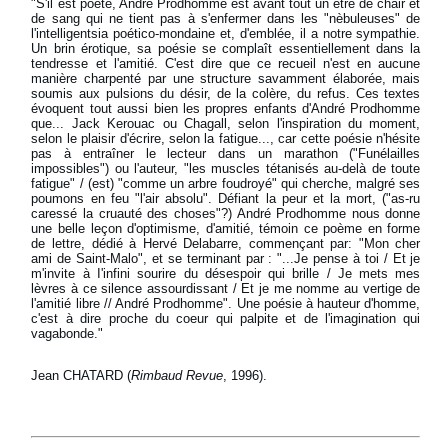
"S'il est poète, André Prodhomme est avant tout un être de chair et
de sang qui ne tient pas à s'enfermer dans les "nèbuleuses" de
l'intelligentsia poético-mondaine et, d'emblée, il a notre sympathie.
Un brin érotique, sa poésie se complaît essentiellement dans la
tendresse et l'amitié. C'est dire que ce recueil n'est en aucune
manière charpenté par une structure savamment élaborée, mais
soumis aux pulsions du désir, de la colère, du refus. Ces textes
évoquent tout aussi bien les propres enfants d'André Prodhomme
que... Jack Kerouac ou Chagall, selon l'inspiration du moment,
selon le plaisir d'écrire, selon la fatigue..., car cette poésie n'hésite
pas à entraîner le lecteur dans un marathon ("Funélailles
impossibles") ou l'auteur, "les muscles tétanisés au-delà de toute
fatigue" / (est) "comme un arbre foudroyé" qui cherche, malgré ses
poumons en feu "l'air absolu". Défiant la peur et la mort, ("as-ru
caressé la cruauté des choses"?) André Prodhomme nous donne
une belle leçon d'optimisme, d'amitié, témoin ce poème en forme
de lettre, dédié à Hervé Delabarre, commençant par: "Mon cher
ami de Saint-Malo", et se terminant par : "...Je pense à toi / Et je
m'invite à I'infini sourire du désespoir qui brille / Je mets mes
lèvres à ce silence assourdissant / Et je me nomme au vertige de
l'amitié libre // André Prodhomme". Une poésie à hauteur d'homme,
c'est à dire proche du coeur qui palpite et de l'imagination qui
vagabonde."
Jean CHATARD (
Rimbaud Revue
, 1996).