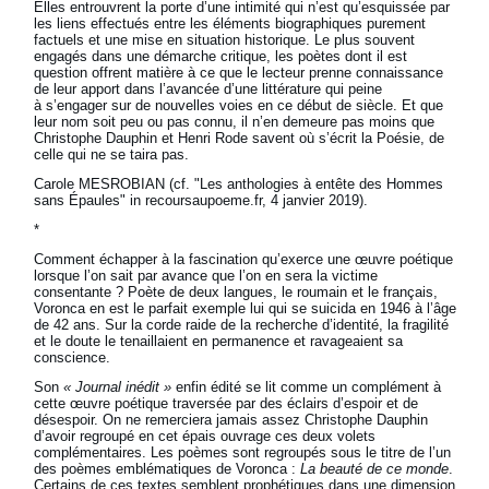
Elles entrouvrent la porte d’une intimité qui n’est qu’esquissée par
les liens effectués entre les éléments biographiques purement
factuels et une mise en situation historique. Le plus souvent
engagés dans une démarche critique, les poètes dont il est
question offrent matière à ce que le lecteur prenne connaissance
de leur apport dans l’avancée d’une littérature qui peine
à s’engager sur de nouvelles voies en ce début de siècle. Et que
leur nom soit peu ou pas connu, il n’en demeure pas moins que
Christophe Dauphin et Henri Rode savent où s’écrit la Poésie, de
celle qui ne se taira pas.
Carole MESROBIAN (cf. "Les anthologies à entête des Hommes
sans Épaules" in recoursaupoeme.fr, 4 janvier 2019).
*
Comment échapper à la fascination qu’exerce une œuvre poétique
lorsque l’on sait par avance que l’on en sera la victime
consentante ? Poète de deux langues, le roumain et le français,
Voronca en est le parfait exemple lui qui se suicida en 1946 à l’âge
de 42 ans. Sur la corde raide de la recherche d’identité, la fragilité
et le doute le tenaillaient en permanence et ravageaient sa
conscience.
Son
« Journal inédit »
enfin édité se lit comme un complément à
cette œuvre poétique traversée par des éclairs d’espoir et de
désespoir. On ne remerciera jamais assez Christophe Dauphin
d’avoir regroupé en cet épais ouvrage ces deux volets
complémentaires. Les poèmes sont regroupés sous le titre de l’un
des poèmes emblématiques de Voronca :
La beauté de ce monde
.
Certains de ces textes semblent prophétiques dans une dimension