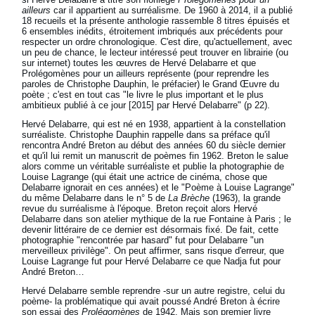
ailleurs
car il appartient au surréalisme. De 1960 à 2014, il a publié
18 recueils et la présente anthologie rassemble 8 titres épuisés et
6 ensembles inédits, étroitement imbriqués aux précédents pour
respecter un ordre chronologique. C'est dire, qu'actuellement, avec
un peu de chance, le lecteur intéressé peut trouver en librairie (ou
sur internet) toutes les œuvres de Hervé Delabarre et que
Prolégomènes pour un ailleurs représente (pour reprendre les
paroles de Christophe Dauphin, le préfacier) le Grand Œuvre du
poète ; c'est en tout cas "le livre le plus important et le plus
ambitieux publié à ce jour [2015] par Hervé Delabarre" (p 22).
Hervé Delabarre, qui est né en 1938, appartient à la constellation
surréaliste. Christophe Dauphin rappelle dans sa préface qu'il
rencontra André Breton au début des années 60 du siècle dernier
et qu'il lui remit un manuscrit de poèmes fin 1962. Breton le salue
alors comme un véritable surréaliste et publie la photographie de
Louise Lagrange (qui était une actrice de cinéma, chose que
Delabarre ignorait en ces années) et le "Poème à Louise Lagrange"
du même Delabarre dans le n° 5 de
La Brèche
(1963), la grande
revue du surréalisme à l'époque. Breton reçoit alors Hervé
Delabarre dans son atelier mythique de la rue Fontaine à Paris ; le
devenir littéraire de ce dernier est désormais fixé. De fait, cette
photographie "rencontrée par hasard" fut pour Delabarre "un
merveilleux privilège". On peut affirmer, sans risque d'erreur, que
Louise Lagrange fut pour Hervé Delabarre ce que Nadja fut pour
André Breton…
Hervé Delabarre semble reprendre -sur un autre registre, celui du
poème- la problématique qui avait poussé André Breton à écrire
son essai des
Prolégomènes
de 1942. Mais son premier livre