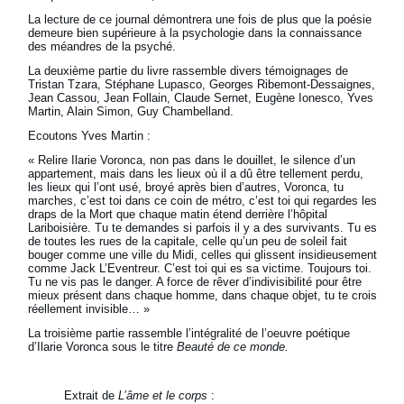
La lecture de ce journal démontrera une fois de plus que la poésie
demeure bien supérieure à la psychologie dans la connaissance
des méandres de la psyché.
La deuxième partie du livre rassemble divers témoignages de
Tristan Tzara, Stéphane Lupasco, Georges Ribemont-Dessaignes,
Jean Cassou, Jean Follain, Claude Sernet, Eugène Ionesco, Yves
Martin, Alain Simon, Guy Chambelland.
Ecoutons Yves Martin :
« Relire Ilarie Voronca, non pas dans le douillet, le silence d’un
appartement, mais dans les lieux où il a dû être tellement perdu,
les lieux qui l’ont usé, broyé après bien d’autres, Voronca, tu
marches, c’est toi dans ce coin de métro, c’est toi qui regardes les
draps de la Mort que chaque matin étend derrière l’hôpital
Lariboisière. Tu te demandes si parfois il y a des survivants. Tu es
de toutes les rues de la capitale, celle qu’un peu de soleil fait
bouger comme une ville du Midi, celles qui glissent insidieusement
comme Jack L’Eventreur. C’est toi qui es sa victime. Toujours toi.
Tu ne vis pas le danger. A force de rêver d’indivisibilité pour être
mieux présent dans chaque homme, dans chaque objet, tu te crois
réellement invisible… »
La troisième partie rassemble l’intégralité de l’oeuvre poétique
d’Ilarie Voronca sous le titre
Beauté de ce monde.
Extrait de
L’âme et le corps
: