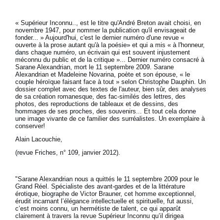
« Supérieur Inconnu.., est le titre qu'André Breton avait choisi, en
novembre 1947, pour nommer la publication qu'il envisageait de
fonder... » Aujourd'hui, c'est le dernier numéro d'une revue «
ouverte à la prose autant qu'à la poésie» et qui a mis « à l'honneur,
dans chaque numéro, un écrivain qui est souvent injustement
méconnu du public et de la critique »... Dernier numéro consacré à
Sarane Alexandrian, mort le 11 septembre 2009. Sarane
Alexandrian et Madeleine Novarina, poète et son épouse, « le
couple héroïque faisant face à tout » selon Christophe Dauphin. Un
dossier complet avec des textes de l'auteur, bien sûr, des analyses
de sa création romanesque, des fac-similés des lettres, des
photos, des reproductions de tableaux et de dessins, des
hommages de ses proches, des souvenirs... Et tout cela donne
une image vivante de ce familier des surréalistes. Un exemplaire à
conserver!
Alain Lacouchie,
(revue Friches, n° 109, janvier 2012).
"Sarane Alexandrian nous a quittés le 11 septembre 2009 pour le
Grand Réel. Spécialiste des avant-gardes et de la littérature
érotique, biographe de Victor Brauner, cet homme exceptionnel,
érudit incarnant l’élégance intellectuelle et spirituelle, fut aussi,
c’est moins connu, un hermétiste de talent, ce qui apparût
clairement à travers la revue Supérieur Inconnu qu’il dirigea