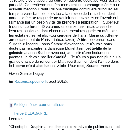
"A l'étoile vive", assorti de cette émouvante dédicace Pour Sarane,
par-delà. Ce trentième numéro rend ainsi un hommage mérité à un
écrivain méconnu, dont l'œuvre théorique continuera d'irriguer les
temps à venir tant elle se situe à la croisée de la Tradition dont
notre société se targue de ne vouloir rien savoir, et de l'avenir qui
l'aimante par un besoin vital de prendre sa respiration. Supérieur
Inconnu, ce furent 30 volumes en quinze ans, mais aussi des
lectures publiques dont chacun des membres garde en mémoire
les éclats et les reliefs. (Conciergerie de Paris, Mairie du XIIème
arrondissement de Paris, Bateau-lavoir). A titre personnel, sans
Supérieur Inconnu, sans Sarane Alexandrian, je n'aurais sans
doute pas rencontré la danseuse Muriel Jaër, petite-fille de la
galeriste Jeanne Bucher avec qui, au sortir d'une lecture de
poèmes, je devais me lier d'amitié. Je n'aurais pas non plus eu la
grande chance de rencontrer Matthieu Baumier, dont l'amitié dans
le Poème m'est absolument vitale. Pour ceci, Sarane, merci.
Gwen Garnier-Duguy
(in
Recoursaupoeme.fr
, août 2012).
Prolégomènes pour un ailleurs
Hervé DELABARRE
Lectures :
"Christophe Dauphin a pris l'heureuse initiative de publier dans cet