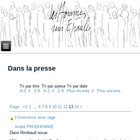
Dans la presse
Tri par titre
Tri par auteur
Tri par date
A-Z
/
Z-A
A-Z
/
Z-A
Plus récents
/
Plus anciens
Page : <
1
2
...
6
7
8
9
10
11
12
13
14
>
L'Innocence avec rage
André PRODHOMME
Dans Rimbaud revue