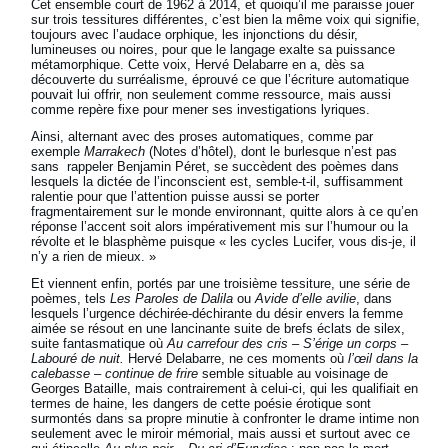
Cet ensemble court de 1962 à 2014, et quoiqu’il me paraisse jouer
sur trois tessitures différentes, c’est bien la même voix qui signifie,
toujours avec l’audace orphique, les injonctions du désir,
lumineuses ou noires, pour que le langage exalte sa puissance
métamorphique. Cette voix, Hervé Delabarre en a, dès sa
découverte du surréalisme, éprouvé ce que l’écriture automatique
pouvait lui offrir, non seulement comme ressource, mais aussi
comme repère fixe pour mener ses investigations lyriques.
Ainsi, alternant avec des proses automatiques, comme par
exemple
Marrakech
(Notes d’hôtel), dont le burlesque n’est pas
sans rappeler Benjamin Péret, se succèdent des poèmes dans
lesquels la dictée de l’inconscient est, semble-t-il, suffisamment
ralentie pour que l’attention puisse aussi se porter
fragmentairement sur le monde environnant, quitte alors à ce qu’en
réponse l’accent soit alors impérativement mis sur l’humour ou la
révolte et le blasphème puisque « les cycles Lucifer, vous dis-je, il
n’y a rien de mieux. »
Et viennent enfin, portés par une troisième tessiture, une série de
poèmes, tels
Les Paroles de Dalila
ou
Avide d’elle avilie
, dans
lesquels l’urgence déchirée-déchirante du désir envers la femme
aimée se résout en une lancinante suite de brefs éclats de silex,
suite fantasmatique où
Au carrefour des cris – S’érige un corps –
Labouré de nuit.
Hervé Delabarre, ne ces moments où
l’œil dans la
calebasse – continue de frire
semble situable au voisinage de
Georges Bataille, mais contrairement à celui-ci, qui les qualifiait en
termes de haine, les dangers de cette poésie érotique sont
surmontés dans sa propre minutie à confronter le drame intime non
seulement avec le miroir mémorial, mais aussi et surtout avec ce