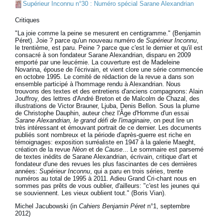
Supérieur Inconnu n°30 : Numéro spécial Sarane Alexandrian
Critiques
"La joie comme la peine se mesurent en centigramme." (Benjamin
Péret). Joie ? parce qu'un nouveau numéro de
Supérieur Inconnu
,
le trentième, est paru. Peine ? parce que c'est le dernier et qu'il est
consacré à son fondateur Sarane Alexandrian, disparu en 2009
emporté par une leucémie. La couverture est de Madeleine
Novarina, épouse de l'écrivain, et vient clore une série commencée
en octobre 1995. Le comité de rédaction de la revue a dans son
ensemble participé à l'hommage rendu à Alexandrian. Nous
trouvons des textes et des entretiens d'anciens compagnons: Alain
Jouffroy, des lettres d'André Breton et de Malcolm de Chazal, des
illustrations de Victor Brauner, Ljuba, Denis Bellon. Sous la plume
de Christophe Dauphin, auteur chez l'Âge d'Homme d'un essai
Sarane Alexandrian, le grand défi de l'imaginaire
, on peut lire un
très intéressant et émouvant portrait de ce dernier. Les documents
publiés sont nombreux et la période d'après-guerre est riche en
témoignages: exposition surréaliste en 1947 à la galerie Maeght,
création de la revue
Néon
et de
Cause
... Le sommaire est parsemé
de textes inédits de Sarane Alexandrian, écrivain, critique d'art et
fondateur d'une des revues les plus fascinantes de ces dernières
années:
Supérieur Inconnu
, qui a paru en trois séries, trente
numéros au total de 1995 à 2011. Adieu Grand Cri-chant nous en
sommes pas prêts de vous oublier, d'ailleurs: "c'est les jeunes qui
se souviennent. Les vieux oublient tout." (Boris Vian).
Michel Jacubowski (in
Cahiers Benjamin Péret
n°1, septembre
2012)