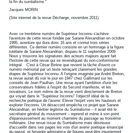
la fin du surréalisme."
Jacques MORIN
(Site internet de la revue Décharge, novembre 2011).
Avec ce trentième numéro de Supérieur Inconnu s'achève
l'aventure de cette revue fondée par Sarane Alexandrian en octobre
1995, aventure qui dura donc 16 ans et connut trois séries
différentes. Ce dernier numéro consiste en un hommage à la figure
tutélaire de Sarane Alexandrian, disparu le 11 septembre 2009.
Nous y trouvons les signatures des acteurs majeurs ayant fait
l'histoire de cette revue qui se revendiquait du non-conformisme
intégral. C'est à César Birène que revient la tâche d'ouvrir ce
numéro mémorial par un texte retraçant clairement les grandes
étapes de Supérieur Inconnu. A l'origine imaginée par André Breton,
la revue aurait dû voir le jour en 1947 chez Gallimard sur les
conseils de Jean Paulhan. Une revue ayant l'ambition d'unir les
conservateurs fidèles à l'esprit du Second manifeste, et les
novateurs. Le nom même de la revue vient directement de Breton
qui voyait dans le "Supérieur Inconnu" l'objectif idéal de la
recherche poétique de l'avenir. Elever l'esprit vers les hauteurs et
explorer l'inconnu. Un désaccord empêcha ce projet que Sarane
Alexandrian, en héritier légitime du Surréalisme – il avait été le
secrétaire général du mouvement – reprend et mène à son point
d'épanouissement au moment charnière du passage au troisième
millénaire. Une revue issue du Surréalisme mais désireuse
d'accueillir dans ses pages les voix d'un avenir poétique émancipé
du passé, et fervente admiratrice de figures peut-être injustement