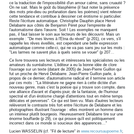
ce la traduction de l'impossibilité d'un amour calme, sans cruauté ?
On ne sait. Mais le goût du blasphème (il faut noter la présence
des mots prie-dieu ou profanation dans les poèmes) vient relever
cette tendance et contribue à dessiner cet érotisme si particulier.
Reste l'écriture automatique. Christophe Dauphin place Hervé
Delabarre aux côtés de Benjamin Péret pour l'empreinte de
l'automatisme dans l'œuvre. Soit ! Les exemples ne manquent
pas, il faut laisser le soin aux lecteurs de les découvrir. Mais un
exemple : "De mes lèvres à l'Etna du réveil" (p 201), ce vers, s'il
rappelle les rêves éveillés, est cependant une belle expression
automatique comme celle-ci, qui ne va pas sans jeu sur les mots :
"Les larmes ne savent plus à quels seins se vouer" (p 207…
Ce livre trouvera ses lecteurs et intéressera les spécialistes ou les
amateurs du surréalisme. L'éditeur a eu la bonne idée de clore
l'ouvrage sur un texte (datant de 2005) de Jean-Pierre Guillon qui
fut un proche de Hervé Delabarre. Jean-Pierre Guillon parle, à
propos de ce dernier, d'automatisme radical et il termine son article
par ces mots : "La littérature ne gagne rien à cette dictée d'un
nouveau genre, mais c'est la poésie qui y trouve son compte, dans
une alliance d'avant et d'après-jouir, de la fantaisie, de l'humour
spectral et d'un érotisme chargé d'attentions tout en même temps
délicates et perverses". Ce qui est bien vu. Mais d'autres lecteurs
relèveront le contraste très fort entre l'écriture de Delabarre et les
photographies illustrant l'ouvrage : elles montrent un homme dans
un intérieur plutôt bourgeois. Heureusement Delabarre tire sur une
énorme bouffarde (p 29), ce qui prouve qu'il est politiquement
incorrect dans ce monde si soucieux des apparences…"
Lucien WASSELIN (cf. "Fil de lecture" in
www.recoursaupoeme.fr
,