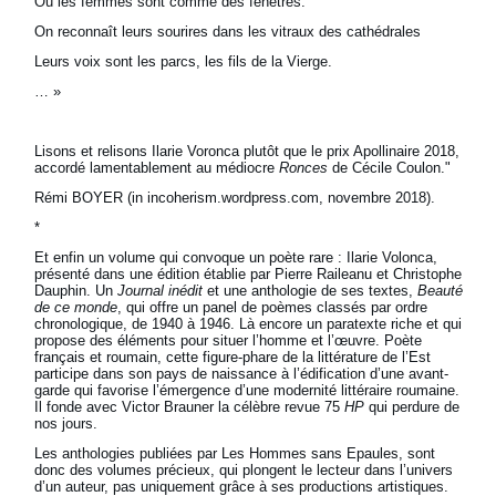
Où les femmes sont comme des fenêtres.
On reconnaît leurs sourires dans les vitraux des cathédrales
Leurs voix sont les parcs, les fils de la Vierge.
… »
Lisons et relisons Ilarie Voronca plutôt que le prix Apollinaire 2018,
accordé lamentablement au médiocre
Ronces
de Cécile Coulon."
Rémi BOYER (in incoherism.wordpress.com, novembre 2018).
*
Et enfin un volume qui convoque un poète rare : Ilarie Volonca,
présenté dans une édition établie par Pierre Raileanu et Christophe
Dauphin. Un
Journal inédit
et une anthologie de ses textes,
Beauté
de ce monde
, qui offre un panel de poèmes classés par ordre
chronologique, de 1940 à 1946. Là encore un paratexte riche et qui
propose des éléments pour situer l’homme et l’œuvre. Poète
français et roumain, cette figure-phare de la littérature de l’Est
participe dans son pays de naissance à l’édification d’une avant-
garde qui favorise l’émergence d’une modernité littéraire roumaine.
Il fonde avec Victor Brauner la célèbre revue 75
HP
qui perdure de
nos jours.
Les anthologies publiées par Les Hommes sans Epaules, sont
donc des volumes précieux, qui plongent le lecteur dans l’univers
d’un auteur, pas uniquement grâce à ses productions artistiques.