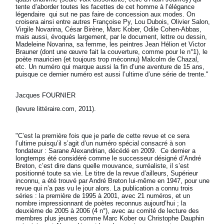
tente d’aborder toutes les facettes de cet homme à l’élégance
légendaire qui sut ne pas faire de concession aux modes. On
croisera ainsi entre autres Françoise Py, Lou Dubois, Olivier Salon,
Virgile Novarina, César Birène, Marc Kober, Odile Cohen-Abbas,
mais aussi, évoqués largement, par le document, lettre ou dessin,
Madeleine Novarina, sa femme, les peintres Jean Hélion et Victor
Brauner (dont une œuvre fait la couverture, comme pour le n°1), le
poète mauricien (et toujours trop méconnu) Malcolm de Chazal,
etc. Un numéro qui marque aussi la fin d’une aventure de 15 ans,
puisque ce dernier numéro est aussi l’ultime d’une série de trente."
Jacques FOURNIER
(levure littéraire.com, 2011).
"C’est la première fois que je parle de cette revue et ce sera
l’ultime puisqu’il s’agit d’un numéro spécial consacré à son
fondateur : Sarane Alexandrian, décédé en 2009. Ce dernier a
longtemps été considéré comme le successeur désigné d’André
Breton, c’est dire dans quelle mouvance, surréaliste, il s’est
positionné toute sa vie. Le titre de la revue d’ailleurs, Supérieur
inconnu, a été trouvé par André Breton lui-même en 1947, pour une
revue qui n’a pas vu le jour alors. La publication a connu trois
séries : la première de 1995 à 2001, avec 21 numéros, et un
nombre impressionnant de poètes reconnus aujourd’hui ; la
deuxième de 2005 à 2006 (4 n°), avec au comité de lecture des
membres plus jeunes comme Marc Kober ou Christophe Dauphin