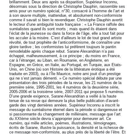
brillamment. Deux ans après sa disparition, Supérieur Inconnu,
désormais sous la direction de Christophe Dauphin, rassemble ses
amis pour un numéro spécial, n°30, consacré à l’homme de l’art et
à son œuvre multiple, inattendue, et absolument non-conformiste
comme il savait si bien le revendiquer. Christophe Dauphin avertit
le lecteur d’une ambiguïté toute française : « La France raffole des
surréalistes quand ils sont morts ; mais quand ils étaient dans
l’éclat de la jeunesse ou dans la force de l’âge, elle a tout fait pour
les acculer à la misère. C’est d’ailleurs le lot de tout grand artiste
révolté, de tout prophète de l’anticonformisme, de connaître une
gloire tardive ; les conformistes lui préfèrent toujours le pantin
remodelable après chaque rebut. Sarane Alexandrian n’a pas
échappé, malheureusement, à ce principe ; du moins en France,
car à l’étranger, au Liban, en Roumanie, en Angleterre, en
Espagne, en Grèce, en Italie, au Portugal, en Turquie, aux Etats-
Unis, en Chine (où son Histoire de la littérature érotique a été
traduite en 2003), ou à l’Île Maurice, notre ami jouit d’un prestige
qui ne s’est jamais démenti. » Ce numéro spécial débute par une
présentation des trois périodes de la revue, les 21 numéros de la
première série, 1995-2001, les 4 numéros de la deuxième série,
2005-2006 et la troisième série, 2007-2011 qui propose 5 numéros.
D’une grande exigence, Sarane Alexandrian a veillé à la haute
tenue de sa revue qui demeure la plus belle publication d’avant-
garde des vingt dernières années. Supérieur Inconnu a inscrit le
message du surréalisme éternel dans la période si dangereuse et
si passionnante du changement de millénaire, message que l’art
du XXIème siècle devra s’approprier pour demeurer art. Ce
numéro, qui mêle articles, poèmes, illustrations, témoignages,
écrits de Sarane, illustre la puissance, la densité et la richesse de
ce message non-conformiste, au plus près de la liberté de l’être. Et