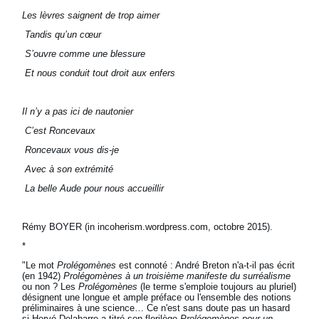
Les lèvres saignent de trop aimer
Tandis qu’un cœur
S’ouvre comme une blessure
Et nous conduit tout droit aux enfers
Il n’y a pas ici de nautonier
C’est Roncevaux
Roncevaux vous dis-je
Avec à son extrémité
La belle Aude pour nous accueillir
Rémy BOYER (in incoherism.wordpress.com, octobre 2015).
*
"Le mot
Prolégomènes
est connoté : André Breton n'a-t-il pas écrit
(en 1942)
Prolégomènes à un troisième manifeste du surréalisme
ou non ? Les
Prolégomènes
(le terme s'emploie toujours au pluriel)
désignent une longue et ample préface ou l'ensemble des notions
préliminaires à une science… Ce n'est sans doute pas un hasard
si Hervé Delabarre a titré son florilège
Prolégomènes pour un