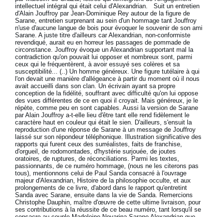
intellectuel intégral qui était celui d'Alexandrian. Suit un entretien
d'Alain Jouffroy par Jean-Dominique Rey autour de la figure de
Sarane, entretien surprenant au sein d'un hommage tant Jouffroy
n'use d'aucune langue de bois pour évoquer le souvenir de son ami
Sarane. A juste titre d'ailleurs car Alexandrian, non-conformiste
revendiqué, aurait eu en horreur les passages de pommade de
circonstance. Jouffroy évoque un Alexandrian supportant mal la
contradiction qu'on pouvait lui opposer et nombreux sont, parmi
ceux qui le fréquentèrent, à avoir essuyé ses colères et sa
susceptibilité... (..) Un homme généreux. Une figure tutélaire à qui
l'on devait une manière d'allégeance à partir du moment où il nous
avait accueilli dans son clan. Un écrivain ayant sa propre
conception de la fidélité, souffrant avec difficulté qu'on lui oppose
des vues différentes de ce en quoi il croyait. Mais généreux, je le
répète, comme peu en sont capables. Aussi la version de Sarane
par Alain Jouffroy a-t-elle lieu d'être tant elle rend fidèlement le
caractère haut en couleur qui était le sien. D'ailleurs, s'ensuit la
reproduction d'une réponse de Sarane à un message de Jouffroy
laissé sur son répondeur téléphonique. Illustration significative des
rapports qui furent ceux des surréalistes, faits de franchise,
d'orgueil, de rodomontades, d'hystérie surjouée, de joutes
oratoires, de ruptures, de réconciliations. Parmi les textes,
passionnants, de ce numéro hommage, (nous ne les citerons pas
tous), mentionnons celui de Paul Sanda consacré à l'ouvrage
majeur d'Alexandrian, Histoire de la philosophie occulte, et aux
prolongements de ce livre, d'abord dans le rapport qu'entretint
Sanda avec Sarane, ensuite dans la vie de Sanda. Remercions
Christophe Dauphin, maître d'œuvre de cette ultime livraison, pour
ses contributions à la réussite de ce beau numéro, tant lorsqu'il se
consacre au couple Madeleine Novarina-Sarane Alexandrian que