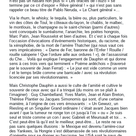
n’est pas un hasard non plus si « Les oracles de l’ouzo » se
termine par ce cri d’espoir « Rêve général ! » qui n’est pas sans
rappeler ce beau titre de Pablo Neruda, « Le Chant général »…
Via le rhum, le whisky, le tequila, la bière ou, plus particuliers, le
vin des côtes de Toul, le côteaux-du-layon, le chablis, le malbec,
le montlouis, le champagne ou le saint-chinian (parmi d’autres)
sont convoqués le surréalisme, l’anarchie, les poètes hongrois,
Marc Patin, Jean Rousselot et bien d’autres. Et c’est à chaque fois
l’occasion d’évocations d’événements historiques, du racisme, de
la xénophobie, de la mort de l’amère Thatcher (qui nous vaut ces
vers imprécatoires : « Dame de Fer, baronne de l’Enfer ! Rouille /
rouille saloperie ! Que l’ordure aille aux ordures ! »), de l’assassinat
du Che… Voilà qui explique l’engagement de Dauphin et qui donne
sens à ces trois vers qui terminent « Poème ardéchois » (traversé
par le souvenir de Jean Ferrat) : « Le jour est vide comme un verre
/ et le temps brûle comme une barricade / avec sa révolution
licenciée par ses révolutionnaires. »
Mais Christophe Dauphin a aussi le culte de l’amitié et cultive le
souvenir de ceux avec qui il a trinqué (du moins on se plaît à
l’imaginer) : Guy Chambelland, Yves Martin, Jean et Alain Breton,
Thérèse Plantier ou Jacques Simonomis qui sont, d’une certaine
manière, à l’origine de ces vers émouvants : « Un Gewurz, un
Riesling et un Singulier Grand ordinaire / c’était avant Jacques bien
avant / que la tumeur ne ronge ton cri jusqu’à l’os » ou « Je suis
seul et triste comme un con / avec Gabrieli et Meursault et toi… ».
C’est peut-être là qu’il est le meilleur, peut-être... Le reste ne va
pas sans quelques illusions : le Mexique est devenu l’arrière-cour
des Yankees, la Hongrie s’est débarrassée de ses révolutionnaires
d’opérette pour se donner au fascisme, les USA sont le pays de