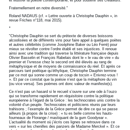
et illustrer la poésie contemporaine, et pour soutenir ses créateurs.
Fraternellement en notre diversité."
Roland NADAUS (cf. « Lettre ouverte à Christophe Dauphin », in
revue Friches n°118, mai 2015).
*
"Christophe Dauphin se sert du prétexte de diverses boissons
alcoolisées et de différents vins pour faire appel à quelques poètes
et autres célébrités (comme Joséphine Baker ou Léo Ferré) pour
mieux se révolter contre l’ordre établi et ses injustices. Il renoue
ainsi avec une tradition qui traverse la littérature française depuis
Olivier Basselin et François Rabelais dont le « le vau de vire » du
premier et l’ivresse chez le second ont été élevés au rang de
métaphysique et de moyens de connaissance du réel. Et après ce
parcours tant poétique qu’éthylique, Christophe Dauphin termine
par ce mot qui sonne comme un coup de tocsin « Enivrez-vous !
». Et par ce constat que la poésie n’est que la métaphore du vin
(ou vice versa). Ses poèmes ont donc valeur de manifeste(s).
Ce n’est pas un hasard si le recueil s’ouvre sur une ode à l’ouzo
qui se transforme rapidement en réquisitoire contre la politique
européenne à l’égard de la Grèce : les technocrates unis contre la
volonté d’un peuple. Technocrates et politiciens réunis par leurs
trahisons ; l’exemple de la Grèce permet de dire ce qui se passe
ailleurs (à propos de la crise) : « tu es belle comme les hauts-
fourneaux de Florange / mastiquant de la gum Goodyear ».
L’actualité du moment où j’écris ces lignes se retrouve dans ce
vers « sur les chenilles des panzers de Madame Merckel ». Et ce