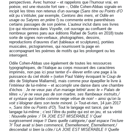
perspectives. Avec humour – et rappelons que l’humour vrai, en
poésie, est une réussite fort rare –, Odile Cohen-Abbas signale en
incipit les titres non retenus d’un ouvrage (
Sans titre ou Points d’O
eût pu s’intituler, par exemple,
Centons des mers, et
Odile en
usage ou Satyres en prière !
) ou commente entre parenthèses
certains passages de son poème. L’auteur inclut dans ses livres
(ce qui résonnera dans
Voyelle
, cet ouvrage au confluent de
nombreux genres paru aux éditions Rafael de Surtis en 2018) toute
sorte de signes non-verbaux, photographies, dessins,
reproductions d’œuvres d’art (tableaux et sculptures), portées
musicales, pictogrammes, qui nourrissent la page en
accompagnant les poèmes de motifs qui les prolongent ou les
interrogent.
Odile Cohen-Abbas use également de toutes les ressources
typographiques, de l’italique au corps mouvant des caractères
imprimés, non pas ici pour tenter d’« élever enfin une page à la
puissance du ciel étoilé » (selon Paul Valéry évoquant le
Coup de
dés
de Stéphane Mallarmé), mais comme pour éparpiller le livre à
l’intérieur de lui-même – et accomplir une danse dans une chambre
d’échos :
Je ne veux pas d’un mariage lettré/ avec le « Palais de
têtes »,/ je ne veux pas de son marbre, ses flambeaux instruits,/
et syntaxe qui tombe comme neige vêtue de noir/ – ainsi qu’on la
voit s’éloigner dans son texte minoré.
(« Tout-et-rien, 14 juin 2017
»,
Sans titre ou Points d’O
). Tout le langage est tancé, par le
langage lui-même ; c’est l’être du poète qui est en jeu, et sa vérité
:
Nouvelle prière :/ TA JOIE EST MISÉRABLE !/ Quel
surgissement inique !/ Dans quelle catégorie,/ quel espace l’inclure
?/ Tout avait si bien commencé, Éternellement, Éternellement,/
descendait si bien la côte./ LA JOIE EST MISÉRABLE !/ Quelle