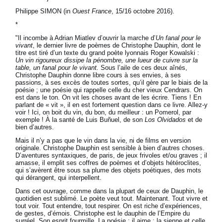
Philippe SIMON (in
Ouest France
, 15/16 octobre 2016).
*
"Il incombe à Adrian Miatlev d’ouvrir la marche d’
Un fanal pour le
vivant
, le dernier livre de poèmes de Christophe Dauphin, dont le
titre est tiré d’un texte du grand poète lyonnais Roger Kowalski :
Un vin rigoureux dissipe la pénombre, une lueur de cuivre sur la
table, un fanal pour le vivant.
Sous l’aile de ces deux aînés,
Christophe Dauphin donne libre cours à ses envies, à ses
passions, à ses excès de toutes sortes, qu’il gère par le biais de la
poésie ; une poésie qui rappelle celle du cher vieux Cendrars. On
est dans le ton. On vit les choses avant de les écrire. Tiens ! En
parlant de « vit », il en est fortement question dans ce livre. Allez-y
voir ! Ici, on boit du vin, du bon, du meilleur : un Pomerol, par
exemple ! À la santé de Luis Buñuel, de son
Los Olvidados
et de
bien d’autres.
Mais il n’y a pas que le vin dans la vie, ni de films en version
originale. Christophe Dauphin est sensible à bien d’autres choses.
D’aventures syntaxiques, de paris, de jeux frivoles et/ou graves ; il
amasse, il emplit ses coffres de poèmes et d’objets hétéroclites,
qui s’avèrent être sous sa plume des objets poétiques, des mots
qui dérangent, qui interpellent.
Dans cet ouvrage, comme dans la plupart de ceux de Dauphin, le
quotidien est sublimé. Le poète veut tout. Maintenant. Tout vivre et
tout voir. Tout entendre, tout respirer. On est riche d’expériences,
de gestes, d’émois. Christophe est le dauphin de l’Empire du
surréel. Son esprit fourmille. La poésie : il aime ; la sienne et celle