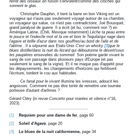
fer/et des oiseaux en fusion s'envolent/comme des cloches qui
sonnent le glas
.
Christophe Dauphin, il tient la barre en bon Viking est un
voyageur qui n'aura pas seulement voyagé autour de sa chambre,
un voyageur qui salue, ce n'est pas contradictoire, Joë Bousquet,
grand paralysé de guerre. Il a écrit (et bu, comment non ?) en
Amérique Latine, (Chili, Mexique notamment)
Lèche ta peau entre
le pouce et l'index/le mot et la vie et bois le Tequila/qui nage dans
l'agave et brille d'azur dans nos gouffres/au bord de l'aile et de
l'abîme...
Il a séjourné aux Etats-Unis
C'est un whisky
[3]
que le
blues distille/dans la nuit du lézard qui déboutonne le désert/sous
les paupières ensevelies du sommeil.
Son poème garde vivant le
sang de son passage dans plusieurs pays d'Europe (et pas
seulement le sang de la vigne). Et il ne maque pas d'appétit pour
les dépaysements, les changements d'horizons qui fertilisent
l'écriture, tordent le cou aux habitudes.
Ce
fanal pour le vivant
illumine les ivresses, adoucit les
angoisses. Comment ne pas être tenté de remettre une tournée
porteuse d'autant d'arômes ?
Gérard Cléry (in revue
Concerto pour marées et silence
n°16,
2023).
[1]
Requiem pour une dame de fer
, page 60
[2]
Soleil d'Agave
, page 20
[3]
Le blues de la nuit californienne,
page 34