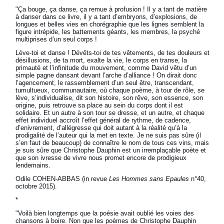
"Ça bouge, ça danse, ça remue à profusion ! Il y a tant de matière
à danser dans ce livre, il y a tant d’embryons, d’explosions, de
longues et belles vies en chorégraphie que les lignes semblent la
figure intrépide, les battements géants, les membres, la psyché
multiprises d’un seul corps !
Lève-toi et danse ! Dévêts-toi de tes vêtements, de tes douleurs et
désillusions, de ta mort, exalte la vie, le corps en transe, la
primauté et l’infinitude du mouvement, comme David vêtu d’un
simple pagne dansant devant l’arche d’alliance ! On dirait donc
l’agencement, le rassemblement d’un seul être, transcendant,
tumultueux, communautaire, où chaque poème, à tour de rôle, se
lève, s’individualise, dit son histoire, son rêve, son essence, son
origine, puis retrouve sa place au sein du corps dont il est
solidaire. Et un autre à son tour se dresse, et un autre, et chaque
effet individuel accroît l’effet général de rythme, de cadence,
d’enivrement, d’allégresse qui doit autant à la réalité qu’à la
prodigalité de l’auteur qui la met en texte. Je ne suis pas sûre (il
s’en faut de beaucoup) de connaître le nom de tous ces vins, mais
je suis sûre que Christophe Dauphin est un irremplaçable poète et
que son ivresse de vivre nous promet encore de prodigieux
lendemains.
Odile COHEN-ABBAS (in revue
Les Hommes sans Epaules
n°40,
octobre 2015).
*
"Voilà bien longtemps que la poésie avait oublié les voies des
chansons à boire. Non que les poèmes de Christophe Dauphin