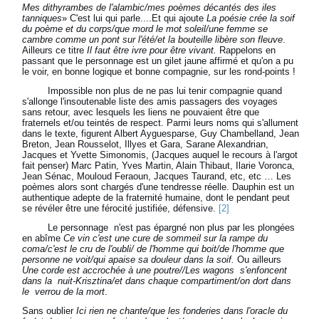
Mes dithyrambes de l'alambic/mes poèmes décantés des iles
tanniques
» C'est lui qui parle....Et qui ajoute
La poésie crée la soif
du poème et du corps/que mord le mot soleil/une femme se
cambre comme un pont sur l'été/et la bouteille libère son fleuve
.
Ailleurs ce titre
Il faut être ivre pour être vivant.
Rappelons en
passant que le personnage est un gilet jaune affirmé et qu'on a pu
le voir, en bonne logique et bonne compagnie, sur les rond-points !
Impossible non plus de ne pas lui tenir compagnie quand
s'allonge l'insoutenable liste des amis passagers des voyages
sans retour, avec lesquels les liens ne pouvaient être que
fraternels et/ou teintés de respect. Parmi leurs noms qui s'allument
dans le texte, figurent Albert Ayguesparse, Guy Chambelland, Jean
Breton, Jean Rousselot, Illyes et Gara, Sarane Alexandrian,
Jacques et Yvette Simonomis, (Jacques auquel le recours à l'argot
fait penser) Marc Patin, Yves Martin, Alain Thibaut, Ilarie Voronca,
Jean Sénac, Mouloud Feraoun, Jacques Taurand, etc, etc … Les
poèmes alors sont chargés d'une tendresse réelle. Dauphin est un
authentique adepte de la fraternité humaine, dont le pendant peut
se révéler être une férocité justifiée, défensive.
[2]
Le personnage n'est pas épargné non plus par les plongées
en abîme
Ce vin c'est une cure de sommeil sur la rampe du
coma/c'est le cru de l'oubli/ de l'homme qui boit/de l'homme que
personne ne voit/qui apaise sa douleur dans la soif.
Ou ailleurs
Une corde est accrochée à une poutre//Les wagons s'enfoncent
dans la nuit-Krisztina/et dans chaque compartiment/on dort dans
le verrou de la mort
.
Sans oublier
Ici rien ne chante/que les fonderies dans l'oracle du