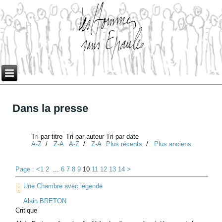
Dans la presse
Tri par titre
Tri par auteur
Tri par date
A-Z
/
Z-A
A-Z
/
Z-A
Plus récents
/
Plus anciens
Page : <
1
2
...
6
7
8
9
10
11
12
13
14
>
Une Chambre avec légende
Alain BRETON
Critique