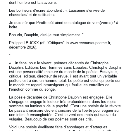
dont l’ombre est la saveur ».
Les bonheurs d’écrire abondent : « Lausanne s’enivre de
chasselas/ et de solitude ».
Je suis sûr que Pirotte eût aimé ce catalogue de vers(verres) / à
boire.
Bon vin, Dauphin, dirai-je tout simplement. "
Philippe LEUCKX (cf. "Critiques" in www.recoursaupoeme.fr,
décembre 2016).
*
« Un fanal pour le vivant, poèmes décantés de Christophe
Dauphin, Editions Les Hommes sans Epaules. Christophe Dauphin
est une personnalité majeure du monde de la poésie. Essayiste,
critique, éditeur, directeur de revue, il est avant tout un véritable
poète c’est-à-dire un homme total. Le poète est celui qui porte sur
le monde ce regard intransigeant qui fouille les entrailles de
l’émotion comme du songe.
La poésie décantée de Christophe Dauphin est engagée. Elle
s’engage et engage le lecteur très profondément dans les replis
sombres ou lumineux de la psyché. C’est une poésie de la révolte.
Le passant ordinaire devient corsaire de la liberté pour voguer sur
une intimité ensanglantée. C’est le vent des mots qui sauve du
vulgaire. Beaucoup de ces poèmes sont des cris.
Voici une poésie éveillante faite d’abordages et d’attaques