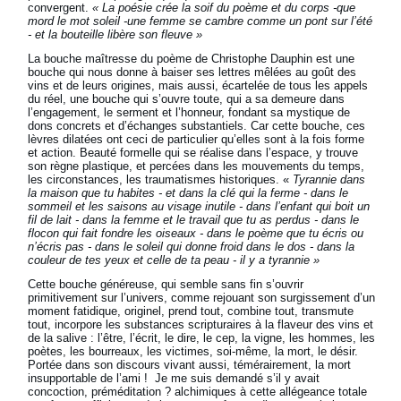
convergent.
« La poésie crée la soif du poème et du corps -que
mord le mot soleil -une femme se cambre comme un pont sur l’été
- et la bouteille libère son fleuve »
La bouche maîtresse du poème de Christophe Dauphin est une
bouche qui nous donne à baiser ses lettres mêlées au goût des
vins et de leurs origines, mais aussi, écartelée de tous les appels
du réel, une bouche qui s’ouvre toute, qui a sa demeure dans
l’engagement, le serment et l’honneur, fondant sa mystique de
dons concrets et d’échanges substantiels. Car cette bouche, ces
lèvres dilatées ont ceci de particulier qu’elles sont à la fois forme
et action. Beauté formelle qui se réalise dans l’espace, y trouve
son règne plastique, et percées dans les mouvements du temps,
les circonstances, les traumatismes historiques. «
Tyrannie dans
la maison que tu habites - et dans la clé qui la ferme - dans le
sommeil et les saisons au visage inutile - dans l’enfant qui boit un
fil de lait - dans la femme et le travail que tu as perdus - dans le
flocon qui fait fondre les oiseaux - dans le poème que tu écris ou
n’écris pas - dans le soleil qui donne froid dans le dos - dans la
couleur de tes yeux et celle de ta peau - il y a tyrannie »
Cette bouche généreuse, qui semble sans fin s’ouvrir
primitivement sur l’univers, comme rejouant son surgissement d’un
moment fatidique, originel, prend tout, combine tout, transmute
tout, incorpore les substances scripturaires à la flaveur des vins et
de la salive : l’être, l’écrit, le dire, le cep, la vigne, les hommes, les
poètes, les bourreaux, les victimes, soi-même, la mort, le désir.
Portée dans son discours vivant aussi, témérairement, la mort
insupportable de l’ami ! Je me suis demandé s’il y avait
concoction, préméditation ? alchimiques à cette allégeance totale