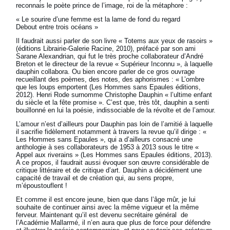
reconnais le poète prince de l’image, roi de la métaphore :
« Le sourire d’une femme est la lame de fond du regard
Debout entre trois océans »
Il faudrait aussi parler de son livre « Totems aux yeux de rasoirs »
(éditions Librairie-Galerie Racine, 2010), préfacé par son ami
Sarane Alexandrian, qui fut le très proche collaborateur d’André
Breton et le directeur de la revue « Supérieur Inconnu », à laquelle
dauphin collabora. Ou bien encore parler de ce gros ouvrage
recueillant des poèmes, des notes, des aphorismes : « L’ombre
que les loups emportent (Les Hommes sans Epaules éditions,
2012). Henri Rode surnomme Christophe Dauphin « l’ultime enfant
du siècle et la fête promise ». C’est que, très tôt, dauphin a senti
bouillonné en lui la poésie, indissociable de la révolte et de l’amour.
L’amour n’est d’ailleurs pour Dauphin pas loin de l’amitié à laquelle
il sacrifie fidèlement notamment à travers la revue qu’il dirige : «
Les Hommes sans Epaules », qui a d’ailleurs consacré une
anthologie à ses collaborateurs de 1953 à 2013 sous le titre «
Appel aux riverains » (Les Hommes sans Epaules éditions, 2013).
A ce propos, il faudrait aussi évoquer son œuvre considérable de
critique littéraire et de critique d’art. Dauphin a décidément une
capacité de travail et de création qui, au sens propre,
m’époustouflent !
Et comme il est encore jeune, bien que dans l’âge mûr, je lui
souhaite de continuer ainsi avec la même vigueur et la même
ferveur. Maintenant qu’il est devenu secrétaire général de
l’Académie Mallarmé, il n’en aura que plus de force pour défendre