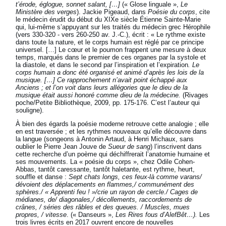
t’érode, églogue, sonnet salant, […]
(« Glose linguale »,
Le
Ministère des verges
). Jackie Pigeaud, dans
Poésie du corps
, cite
le médecin érudit du début du XIXe siècle Étienne Sainte-Marie
qui, lui-même s’appuyant sur les traités du médecin grec Hérophile
(vers 330-320 - vers 260-250 av. J.-C.), écrit : « Le rythme existe
dans toute la nature, et le corps humain est réglé par ce principe
universel. […] Le cœur et le poumon frappent une mesure à deux
temps, marqués dans le premier de ces organes par la systole et
la diastole, et dans le second par l’inspiration et l’expiration
. Le
corps humain a donc été organisé et animé d’après les lois de la
musique. […] Ce rapprochement n’avait point échappé aux
Anciens ; et l’on voit dans leurs allégories que le dieu de la
musique était aussi honoré comme dieu de la médecine.
(Rivages
poche/Petite Bibliothèque, 2009, pp. 175-176. C’est l’auteur qui
souligne).
À bien des égards la poésie moderne retrouve cette analogie ; elle
en est traversée ; et les rythmes nouveaux qu’elle découvre dans
la langue (songeons à Antonin Artaud, à Henri Michaux, sans
oublier le Pierre Jean Jouve de
Sueur de sang
) l’inscrivent dans
cette recherche d’un poème qui déchiffrerait l’anatomie humaine et
ses mouvements. La « poésie du corps », chez Odile Cohen-
Abbas, tantôt caressante, tantôt haletante, est rythme, heurt,
souffle et danse :
Sept chats longs, ces feux-là comme varans/
dévoient des déplacements en flammes,/ communément des
sphères./ « Apprenti feu ! »/crie un rayon de cercle./ Cages de
médianes, de/ diagonales,/ décollements, raccordements de
crânes, / séries des râbles et des queues. / Muscles, mues
propres, / vitesse
. (« Danseurs »,
Les Rires fous d’AlefBêt…).
Les
trois livres écrits en 2017 ouvrent encore de nouvelles