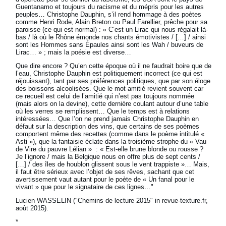
Guentanamo et toujours du racisme et du mépris pour les autres
peuples… Christophe Dauphin, s’il rend hommage à des poètes
comme Henri Rode, Alain Breton ou Paul Farellier, prêche pour sa
paroisse (ce qui est normal) : « C’est un Lirac qui nous régalait là-
bas / là où le Rhône émonde nos chants émotivistes / […] / ainsi
sont les Hommes sans Épaules ainsi sont les Wah / buveurs de
Lirac… » ; mais la poésie est diverse…
Que dire encore ? Qu’en cette époque où il ne faudrait boire que de
l’eau, Christophe Dauphin est politiquement incorrect (ce qui est
réjouissant), tant par ses préférences politiques, que par son éloge
des boissons alcoolisées. Que le mot amitié revient souvent car
ce recueil est celui de l’amitié qui n’est pas toujours nommée
(mais alors on la devine), cette dernière coulant autour d’une table
où les verres se remplissent… Que le temps est à relations
intéressées… Que l’on ne prend jamais Christophe Dauphin en
défaut sur la description des vins, que certains de ses poèmes
comportent même des recettes (comme dans le poème intitulé «
Asti »), que la fantaisie éclate dans la troisième strophe du « Vau
de Vire du pauvre Lélian » : « Est-elle brune blonde ou rousse ?
Je l’ignore / mais la Belgique nous en offre plus de sept cents /
[…] / des îles de houblon glissent sous le vent trappiste »… Mais,
il faut être sérieux avec l’objet de ses rêves, sachant que cet
avertissement vaut autant pour le poète de « Un fanal pour le
vivant » que pour le signataire de ces lignes…"
Lucien WASSELIN ("Chemins de lecture 2015" in revue-texture.fr,
août 2015).
*