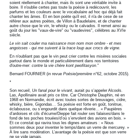
soient réellement à chanter, mais ils sont une véritable invite à
boire. Il n'oublie certes pas toute la poésie à redécouvrir, les
parfums et les couleurs avec le vocabulaire ad hoc qui déjà fait
chanter les âmes. Et en bon poète qu'il est, il n'a de cese de se
référer aux autres poètes, de Villon à Baudelaire, et de chanter
autre chose que le vin, le whisky ou le calvados. Il remet ainsi au
goût du jour les "vaux-de-vire" ou "vaudevires", célèbres au XVIe
siècle.
Le vin sait couler ma naissance mon nom mon ombre - et mes
angoisses - qui me suivent à la trace loup aux crocs de vigne.
En n'oubliant pas que le vin peut crier contre les misères sociales
partout dans le monde et particulièrement dans nos territoires
d'outre-mer:
contre la vie chère kont pwofitasyon
."
Bernard FOURNIER (in revue
Poésie/première
n°62, octobre 2015).
*
Son recueil,
Un fanal pour le vivant
, aurait pu s’appeler Alcools.
Las, Apollinaire avait pris ce titre. Car Christophe Dauphin, né en
1968 en Normandie, écrit avec toutes sortes de breuvages, cidre,
whisky, bière, Gigondas… Sa poésie est forte en goût, tonitrue,
éclabousse, ou s’engourdit dans quelque rêverie… « Paupières
d’ardoises et cils d’écume/Dieppe fait rouler ses falaises/dans le
fond de tes poches trouées/d’où s’envolent des avions en bois. »
Et ce constat qui ravira tous les dignes amateurs : « Nous
sommes deux pour inventer le temps/dans un verre de mercurey. »
À lire sans modération. L’avantage de la poésie est que son verre
ne se vide jamais.