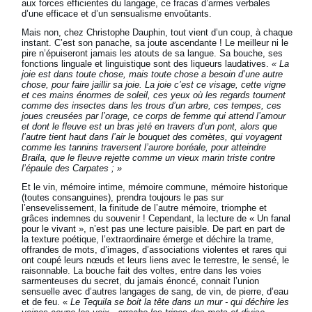
aux forces efficientes du langage, ce fracas d’armes verbales
d’une efficace et d’un sensualisme envoûtants.
Mais non, chez Christophe Dauphin, tout vient d’un coup, à chaque
instant. C’est son panache, sa joute ascendante ! Le meilleur ni le
pire n’épuiseront jamais les atouts de sa langue. Sa bouche, ses
fonctions linguale et linguistique sont des liqueurs laudatives.
« La
joie est dans toute chose, mais toute chose a besoin d’une autre
chose, pour faire jaillir sa joie. La joie c’est ce visage, cette vigne
et ces mains énormes de soleil, ces yeux où les regards tournent
comme des insectes dans les trous d’un arbre, ces tempes, ces
joues creusées par l’orage, ce corps de femme qui attend l’amour
et dont le fleuve est un bras jeté en travers d’un pont, alors que
l’autre tient haut dans l’air le bouquet des comètes, qui voyagent
comme les tannins traversent l’aurore boréale, pour atteindre
Braila, que le fleuve rejette comme un vieux marin triste contre
l’épaule des Carpates ; »
Et le vin, mémoire intime, mémoire commune, mémoire historique
(toutes consanguines), prendra toujours le pas sur
l’ensevelissement, la finitude de l’autre mémoire, triomphe et
grâces indemnes du souvenir ! Cependant, la lecture de « Un fanal
pour le vivant », n’est pas une lecture paisible. De part en part de
la texture poétique, l’extraordinaire émerge et déchire la trame,
offrandes de mots, d’images, d’associations violentes et rares qui
ont coupé leurs nœuds et leurs liens avec le terrestre, le sensé, le
raisonnable. La bouche fait des voltes, entre dans les voies
sarmenteuses du secret, du jamais énoncé, connait l’union
sensuelle avec d’autres langages de sang, de vin, de pierre, d’eau
et de feu. «
Le Tequila se boit la tête dans un mur - qui déchire les