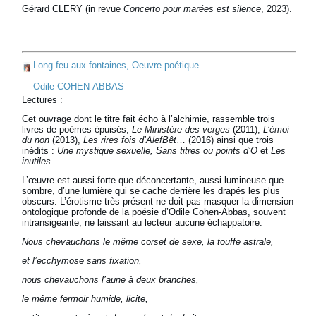
Gérard CLERY (in revue
Concerto pour marées est silence
, 2023).
Long feu aux fontaines, Oeuvre poétique
Odile COHEN-ABBAS
Lectures :
Cet ouvrage dont le titre fait écho à l’alchimie, rassemble trois
livres de poèmes épuisés,
Le Ministère des verges
(2011),
L’émoi
du non
(2013),
Les rires fois d’AlefBêt
… (2016) ainsi que trois
inédits :
Une mystique sexuelle, Sans titres ou points d’O
et
Les
inutiles.
L’œuvre est aussi forte que déconcertante, aussi lumineuse que
sombre, d’une lumière qui se cache derrière les drapés les plus
obscurs. L’érotisme très présent ne doit pas masquer la dimension
ontologique profonde de la poésie d’Odile Cohen-Abbas, souvent
intransigeante, ne laissant au lecteur aucune échappatoire.
Nous chevauchons le même corset de sexe, la touffe astrale,
et l’ecchymose sans fixation,
nous chevauchons l’aune à deux branches,
le même fermoir humide, licite,