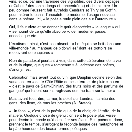
vins, et ce, par une traversée des vignobles, des divers cépages
(« Cahors/ des tanins longs et concentrés ») et de l’histoire. Un
peu comme l’eussent fait autrefois Cendrars et Thiry ou Goffin,
pour insérer le banal, l’anecdote, le moderne, l’usage nouveau
dans le poème. Ici, « la poésie roule plein gaz sur l’autoroute ».
Oui, il faut vivre et se donner le goût d’apprécier « la langue » qui
« se nourrit de ce qu’elle absorbe », de moderne, passé,
anecdotique etc.
L’exotisme, ainsi, n’est pas absent : « Le téquila se boit dans une
ville-monde / au manteau de bidonvilles/ dont les trottoirs se
recouvrent de paupières »
Rien de paradoxal pourtant à voir, dans cette célébration de la vie
et de la vigne, quelques « tombeaux » à l’adresse des poètes,
d’anonymes.
Célébration mais avant tout du vin, que Dauphin décline selon des
variations en « cette Côte-Rôtie de belle terre et de pluie » ou en
« c’est le pays de Saint-Chinian/ des fruits noirs et des parfums de
garrigue/ qui fusent sur les réglisses comme tram sur la mer ».
Mais avant tout, dire, la mer, le soleil sur Londres, l’amitié des
gens, des lieux, de tous les proches (A. Breton).
« Un fanal », c’est de la poésie qui a de la chair, de l’étoffe, de la
matière. Quelque chose de grenu : on sent le poète plus versé
pour décrire le monde qu’à densifier ses élans. Ses poèmes, donc,
prennent le temps, s’arrogent la féconde langue des métaphores et
la pâte heureuse des beaux termes poétiques.