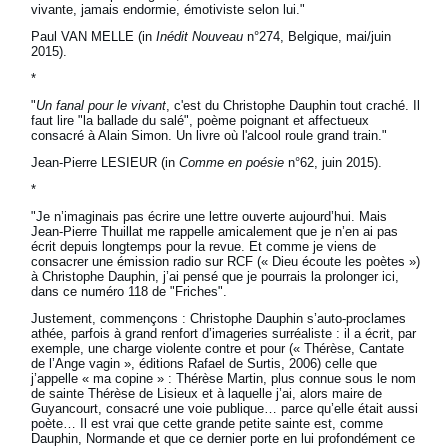
vivante, jamais endormie, émotiviste selon lui."
Paul VAN MELLE (in
Inédit Nouveau
n°274, Belgique, mai/juin
2015).
*
"
Un fanal pour le vivant
, c'est du Christophe Dauphin tout craché. Il
faut lire "la ballade du salé", poème poignant et affectueux
consacré à Alain Simon. Un livre où l'alcool roule grand train."
Jean-Pierre LESIEUR (in
Comme en poésie
n°62, juin 2015).
*
"Je n’imaginais pas écrire une lettre ouverte aujourd’hui. Mais
Jean-Pierre Thuillat me rappelle amicalement que je n’en ai pas
écrit depuis longtemps pour la revue. Et comme je viens de
consacrer une émission radio sur RCF (« Dieu écoute les poètes »)
à Christophe Dauphin, j’ai pensé que je pourrais la prolonger ici,
dans ce numéro 118 de "Friches".
Justement, commençons : Christophe Dauphin s’auto-proclames
athée, parfois à grand renfort d’imageries surréaliste : il a écrit, par
exemple, une charge violente contre et pour (« Thérèse, Cantate
de l’Ange vagin », éditions Rafael de Surtis, 2006) celle que
j’appelle « ma copine » : Thérèse Martin, plus connue sous le nom
de sainte Thérèse de Lisieux et à laquelle j’ai, alors maire de
Guyancourt, consacré une voie publique… parce qu’elle était aussi
poète… Il est vrai que cette grande petite sainte est, comme
Dauphin, Normande et que ce dernier porte en lui profondément ce