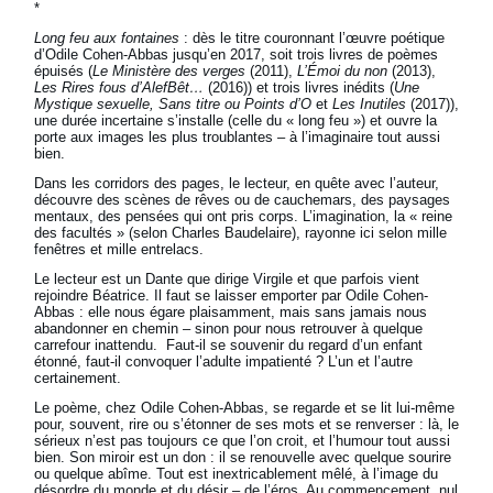
*
Long feu aux fontaines
: dès le titre couronnant l’œuvre poétique
d’Odile Cohen-Abbas jusqu’en 2017, soit trois livres de poèmes
épuisés (
Le Ministère des verges
(2011),
L’Émoi du non
(2013),
Les Rires fous d’AlefBêt…
(2016)) et trois livres inédits (
Une
Mystique sexuelle, Sans titre ou Points d’O
et
Les Inutiles
(2017)),
une durée incertaine s’installe (celle du « long feu ») et ouvre la
porte aux images les plus troublantes – à l’imaginaire tout aussi
bien.
Dans les corridors des pages, le lecteur, en quête avec l’auteur,
découvre des scènes de rêves ou de cauchemars, des paysages
mentaux, des pensées qui ont pris corps. L’imagination, la « reine
des facultés » (selon Charles Baudelaire), rayonne ici selon mille
fenêtres et mille entrelacs.
Le lecteur est un Dante que dirige Virgile et que parfois vient
rejoindre Béatrice. Il faut se laisser emporter par Odile Cohen-
Abbas : elle nous égare plaisamment, mais sans jamais nous
abandonner en chemin – sinon pour nous retrouver à quelque
carrefour inattendu. Faut-il se souvenir du regard d’un enfant
étonné, faut-il convoquer l’adulte impatienté ? L’un et l’autre
certainement.
Le poème, chez Odile Cohen-Abbas, se regarde et se lit lui-même
pour, souvent, rire ou s’étonner de ses mots et se renverser : là, le
sérieux n’est pas toujours ce que l’on croit, et l’humour tout aussi
bien. Son miroir est un don : il se renouvelle avec quelque sourire
ou quelque abîme. Tout est inextricablement mêlé, à l’image du
désordre du monde et du désir – de l’éros. Au commencement, nul