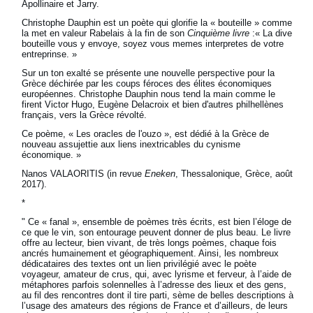
Apollinaire et Jarry.
Christophe Dauphin est un poète qui glorifie la « bouteille » comme
la met en valeur Rabelais à la fin de son
Cinquième livre
:« La dive
bouteille vous y envoye, soyez vous memes interpretes de votre
entreprinse. »
Sur un ton exalté se présente une nouvelle perspective pour la
Grèce déchirée par les coups féroces des élites économiques
européennes. Christophe Dauphin nous tend la main comme le
firent Victor Hugo, Eugène Delacroix et bien d'autres philhellènes
français, vers la Grèce révolté.
Ce poème, « Les oracles de l'ouzo », est dédié à la Grèce de
nouveau assujettie aux liens inextricables du cynisme
économique. »
Nanos VALAORITIS (in revue
Eneken
, Thessalonique, Grèce, août
2017).
*
" Ce « fanal », ensemble de poèmes très écrits, est bien l’éloge de
ce que le vin, son entourage peuvent donner de plus beau. Le livre
offre au lecteur, bien vivant, de très longs poèmes, chaque fois
ancrés humainement et géographiquement. Ainsi, les nombreux
dédicataires des textes ont un lien privilégié avec le poète
voyageur, amateur de crus, qui, avec lyrisme et ferveur, à l’aide de
métaphores parfois solennelles à l’adresse des lieux et des gens,
au fil des rencontres dont il tire parti, sème de belles descriptions à
l’usage des amateurs des régions de France et d’ailleurs, de leurs