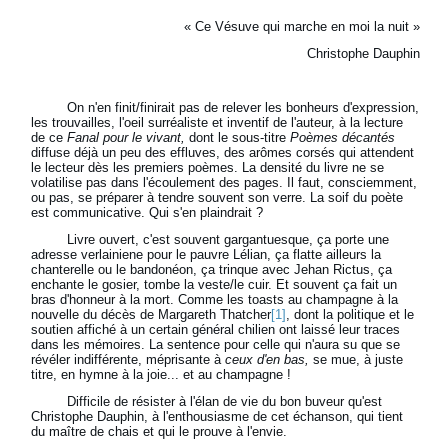
« Ce Vésuve qui marche en moi la nuit »
Christophe Dauphin
On n'en finit/finirait pas de relever les bonheurs d'expression,
les trouvailles, l'oeil surréaliste et inventif de l'auteur, à la lecture
de ce
Fanal pour le vivant,
dont le sous-titre
Poèmes décantés
diffuse déjà un peu des effluves, des arômes corsés qui attendent
le lecteur dès les premiers poèmes. La densité du livre ne se
volatilise pas dans l'écoulement des pages. Il faut, consciemment,
ou pas, se préparer à tendre souvent son verre. La soif du poète
est communicative. Qui s'en plaindrait ?
Livre ouvert, c'est souvent gargantuesque, ça porte une
adresse verlainiene pour le pauvre Lélian, ça flatte ailleurs la
chanterelle ou le bandonéon, ça trinque avec Jehan Rictus, ça
enchante le gosier, tombe la veste/le cuir. Et souvent ça fait un
bras d'honneur à la mort. Comme les toasts au champagne à la
nouvelle du décès de Margareth Thatcher
[1]
, dont la politique et le
soutien affiché à un certain général chilien ont laissé leur traces
dans les mémoires. La sentence pour celle qui n'aura su que se
révéler indifférente, méprisante à
ceux d'en bas,
se mue, à juste
titre, en hymne à la joie... et au champagne !
Difficile de résister à l'élan de vie du bon buveur qu'est
Christophe Dauphin, à l'enthousiasme de cet échanson, qui tient
du maître de chais et qui le prouve à l'envie.