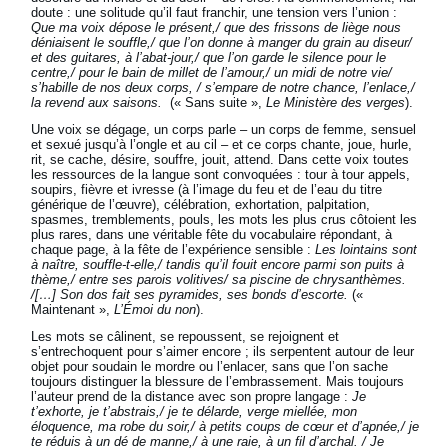
doute : une solitude qu’il faut franchir, une tension vers l’union :
Que ma voix dépose le présent,/ que des frissons de liège nous
déniaisent le souffle,/ que l’on donne à manger du grain au diseur/
et des guitares, à l’abat-jour,/ que l’on garde le silence pour le
centre,/ pour le bain de millet de l’amour,/ un midi de notre vie/
s’habille de nos deux corps, / s’empare de notre chance, l’enlace,/
la revend aux saisons.
(« Sans suite »,
Le Ministère des verges
).
Une voix se dégage, un corps parle – un corps de femme, sensuel
et sexué jusqu’à l’ongle et au cil – et ce corps chante, joue, hurle,
rit, se cache, désire, souffre, jouit, attend. Dans cette voix toutes
les ressources de la langue sont convoquées : tour à tour appels,
soupirs, fièvre et ivresse (à l’image du feu et de l’eau du titre
générique de l’œuvre), célébration, exhortation, palpitation,
spasmes, tremblements, pouls, les mots les plus crus côtoient les
plus rares, dans une véritable fête du vocabulaire répondant, à
chaque page, à la fête de l’expérience sensible :
Les lointains sont
à naître, souffle-t-elle,/ tandis qu’il fouit encore parmi son puits à
thème,/ entre ses parois volitives/ sa piscine de chrysanthèmes.
/[…] Son dos fait ses pyramides, ses bonds d’escorte.
(«
Maintenant »,
L’Émoi du non
).
Les mots se câlinent, se repoussent, se rejoignent et
s’entrechoquent pour s’aimer encore ; ils serpentent autour de leur
objet pour soudain le mordre ou l’enlacer, sans que l’on sache
toujours distinguer la blessure de l’embrassement. Mais toujours
l’auteur prend de la distance avec son propre langage :
Je
t’exhorte, je t’abstrais,/ je te délarde, verge miellée, mon
éloquence, ma robe du soir,/ à petits coups de cœur et d’apnée,/ je
te réduis à un dé de manne,/ à une raie, à un fil d’archal. / Je