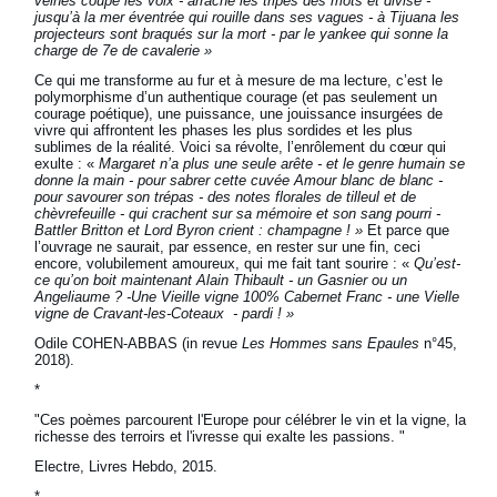
veines coupe les voix - arrache les tripes des mots et divise -
jusqu’à la mer éventrée qui rouille dans ses vagues - à Tijuana les
projecteurs sont braqués sur la mort - par le yankee qui sonne la
charge de 7e de cavalerie »
Ce qui me transforme au fur et à mesure de ma lecture, c’est le
polymorphisme d’un authentique courage (et pas seulement un
courage poétique), une puissance, une jouissance insurgées de
vivre qui affrontent les phases les plus sordides et les plus
sublimes de la réalité. Voici sa révolte, l’enrôlement du cœur qui
exulte : «
Margaret n’a plus une seule arête - et le genre humain se
donne la main - pour sabrer cette cuvée Amour blanc de blanc -
pour savourer son trépas - des notes florales de tilleul et de
chèvrefeuille - qui crachent sur sa mémoire et son sang pourri -
Battler Britton et Lord Byron crient : champagne ! »
Et parce que
l’ouvrage ne saurait, par essence, en rester sur une fin, ceci
encore, volubilement amoureux, qui me fait tant sourire : «
Qu’est-
ce qu’on boit maintenant Alain Thibault - un Gasnier ou un
Angeliaume ? -Une Vieille vigne 100% Cabernet Franc - une Vielle
vigne de Cravant-les-Coteaux -
pardi ! »
Odile COHEN-ABBAS (in revue
Les Hommes sans Epaules
n°45,
2018).
*
"Ces poèmes parcourent l'Europe pour célébrer le vin et la vigne, la
richesse des terroirs et l'ivresse qui exalte les passions. "
Electre, Livres Hebdo, 2015.
*