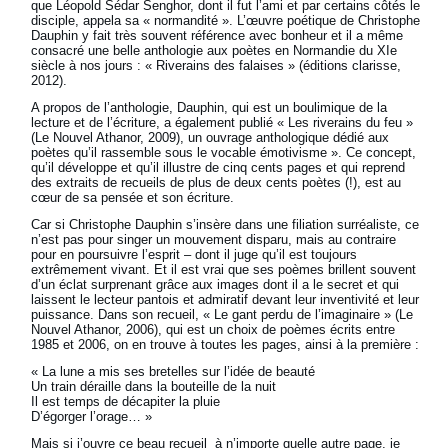
que Léopold Sédar Senghor, dont il fut l’ami et par certains côtés le
disciple, appela sa « normandité ». L’œuvre poétique de Christophe
Dauphin y fait très souvent référence avec bonheur et il a même
consacré une belle anthologie aux poètes en Normandie du XIe
siècle à nos jours : « Riverains des falaises » (éditions clarisse,
2012).
A propos de l’anthologie, Dauphin, qui est un boulimique de la
lecture et de l’écriture, a également publié « Les riverains du feu »
(Le Nouvel Athanor, 2009), un ouvrage anthologique dédié aux
poètes qu’il rassemble sous le vocable émotivisme ». Ce concept,
qu’il développe et qu’il illustre de cinq cents pages et qui reprend
des extraits de recueils de plus de deux cents poètes (!), est au
cœur de sa pensée et son écriture.
Car si Christophe Dauphin s’insère dans une filiation surréaliste, ce
n’est pas pour singer un mouvement disparu, mais au contraire
pour en poursuivre l’esprit – dont il juge qu’il est toujours
extrêmement vivant. Et il est vrai que ses poèmes brillent souvent
d’un éclat surprenant grâce aux images dont il a le secret et qui
laissent le lecteur pantois et admiratif devant leur inventivité et leur
puissance. Dans son recueil, « Le gant perdu de l’imaginaire » (Le
Nouvel Athanor, 2006), qui est un choix de poèmes écrits entre
1985 et 2006, on en trouve à toutes les pages, ainsi à la première :
« La lune a mis ses bretelles sur l’idée de beauté
Un train déraille dans la bouteille de la nuit
Il est temps de décapiter la pluie
D’égorger l’orage… »
Mais si j’ouvre ce beau recueil à n’importe quelle autre page, je