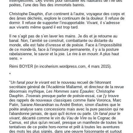
intempestives. Des vivres pour ravitailler les habitants de l’Île des
poètes, l’une des Îles des immortels bannis.
Christophe Dauphin, d’un continent à l’autre, voyageur des corps et
des âmes déchirés, explore le continuum de la douleur. Il refuse de
dormir. Il refuse de supporter l’insupportable. Vivant, il s’adresse
aux vivants même quand il est trop tard.
Il ne s’agit pas de s’en laver les mains. Je dis et je retourne au
banal. Non, l’amitié se construit, combattante ou distante du
monde, elle est faite d’ivresse et de poésie. Face à l’impossibilité
de ce monde-là, face à l’imposture permanente, il y a la posture
rabelaisienne, le savoir et la joie. Le rire à en mourir. A plus haut
sens. »
Rémi BOYER (in incoherism.wordpress.com, 4 mars 2015).
*
"
Un fanal pour le vivant
est le nouveau recueil de l'étonnant
secrétaire général de l'Académie Mallarmé, et directeur de la revue
désormais mythique,
Les Hommes sans Epaules
: Christophe
Dauphin. J'oserais presque parler de poésie-essai, car j'y trouve
des rappels de nouveaux classiques comme Ilarie Voronca, Marc
Patin, Sarane Alexandrian ou André Breton, sinon d'autres que le
poète analyse sans concessions mais avec la pure passion qui ne
l'abandonne jamais, de quoi qu'il écrive ou parle.
Un fanal pour le
vivant
, décanté comme le vin du
Vau de Vire
ou le Cognac de
Camus, est plus qu'un recueil, presque un manifeste de toutes les
tentatives de ce poète hors-norme et prêt à toutes les aventures
des mots les plus signés, dans une oeuvre foisonnante et surtout