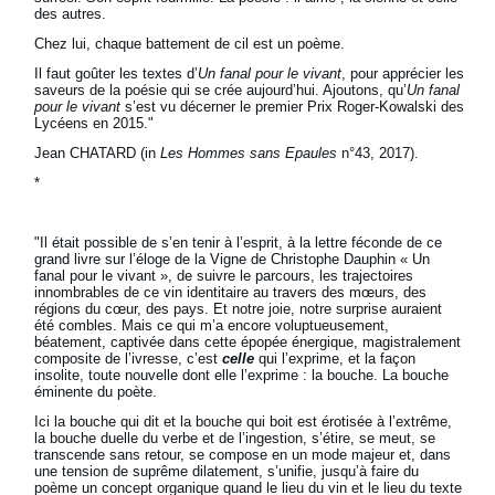
des autres.
Chez lui, chaque battement de cil est un poème.
Il faut goûter les textes d’
Un fanal pour le vivant
, pour apprécier les
saveurs de la poésie qui se crée aujourd’hui. Ajoutons, qu’
Un fanal
pour le vivant
s’est vu décerner le premier Prix Roger-Kowalski des
Lycéens en 2015."
Jean CHATARD (in
Les Hommes sans Epaules
n°43, 2017).
*
"Il était possible de s’en tenir à l’esprit, à la lettre féconde de ce
grand livre sur l’éloge de la Vigne de Christophe Dauphin « Un
fanal pour le vivant », de suivre le parcours, les trajectoires
innombrables de ce vin identitaire au travers des mœurs, des
régions du cœur, des pays. Et notre joie, notre surprise auraient
été combles. Mais ce qui m’a encore voluptueusement,
béatement, captivée dans cette épopée énergique, magistralement
composite de l’ivresse, c’est
celle
qui l’exprime, et la façon
insolite, toute nouvelle dont elle l’exprime : la bouche. La bouche
éminente du poète.
Ici la bouche qui dit et la bouche qui boit est érotisée à l’extrême,
la bouche duelle du verbe et de l’ingestion, s’étire, se meut, se
transcende sans retour, se compose en un mode majeur et, dans
une tension de suprême dilatement, s’unifie, jusqu’à faire du
poème un concept organique quand le lieu du vin et le lieu du texte