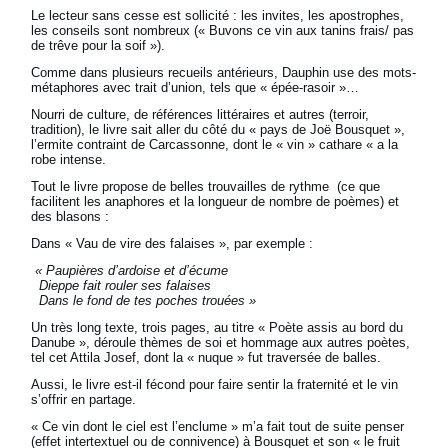
Le lecteur sans cesse est sollicité : les invites, les apostrophes,
les conseils sont nombreux (« Buvons ce vin aux tanins frais/ pas
de trêve pour la soif »).
Comme dans plusieurs recueils antérieurs, Dauphin use des mots-
métaphores avec trait d’union, tels que « épée-rasoir »…
Nourri de culture, de références littéraires et autres (terroir,
tradition), le livre sait aller du côté du « pays de Joë Bousquet »,
l’ermite contraint de Carcassonne, dont le « vin » cathare « a la
robe intense.
Tout le livre propose de belles trouvailles de rythme (ce que
facilitent les anaphores et la longueur de nombre de poèmes) et
des blasons :
Dans « Vau de vire des falaises », par exemple :
« Paupières d’ardoise et d’écume
Dieppe fait rouler ses falaises
Dans le fond de tes poches trouées »
Un très long texte, trois pages, au titre « Poète assis au bord du
Danube », déroule thèmes de soi et hommage aux autres poètes,
tel cet Attila Josef, dont la « nuque » fut traversée de balles.
Aussi, le livre est-il fécond pour faire sentir la fraternité et le vin
s’offrir en partage.
« Ce vin dont le ciel est l’enclume » m’a fait tout de suite penser
(effet intertextuel ou de connivence) à Bousquet et son « le fruit