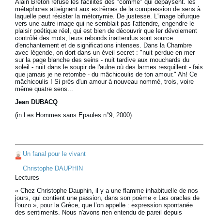
Alain Breton refuse les facilités des "comme" qui dépaysent. les
métaphores atteignent aux extrêmes de la compression de sens à
laquelle peut résister la métonymie. De justesse. L'image bifurque
vers une autre image qui ne semblait pas l'attendre, engendre le
plaisir poétique réel, qui est bien de découvrir que ler dévoiement
contrôlé des mots, leurs rebonds inattendus sont source
d'enchantement et de significations intenses. Dans la Chambre
avec légende, on dort dans un éveil secret : "nuit perdue en mer
sur la page blanche des seins - nuit tardive aux mouchards du
soleil - nuit dans le soupir de l'aulne où des larmes resquillent - fais
que jamais je ne retombe - du mâchicoulis de ton amour." Ah! Ce
mâchicoulis ! Si près d'un amour à nouveau nommé, trois, voire
même quatre sens...
Jean DUBACQ
(in Les Hommes sans Epaules n°9, 2000).
Un fanal pour le vivant
Christophe DAUPHIN
Lectures
« Chez Christophe Dauphin, il y a une flamme inhabituelle de nos
jours, qui contient une passion, dans son poème « Les oracles de
l'ouzo », pour la Grèce, que l’on appelle : expression spontanée
des sentiments. Nous n'avons rien entendu de pareil depuis