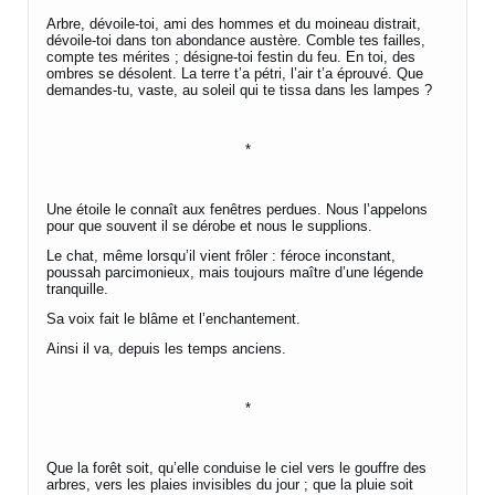
Arbre, dévoile-toi, ami des hommes et du moineau distrait,
dévoile-toi dans ton abondance austère. Comble tes failles,
compte tes mérites ; désigne-toi festin du feu. En toi, des
ombres se désolent. La terre t’a pétri, l’air t’a éprouvé. Que
demandes-tu, vaste, au soleil qui te tissa dans les lampes ?
*
Une étoile le connaît aux fenêtres perdues. Nous l’appelons
pour que souvent il se dérobe et nous le supplions.
Le chat, même lorsqu’il vient frôler : féroce inconstant,
poussah parcimonieux, mais toujours maître d’une légende
tranquille.
Sa voix fait le blâme et l’enchantement.
Ainsi il va, depuis les temps anciens.
*
Que la forêt soit, qu’elle conduise le ciel vers le gouffre des
arbres, vers les plaies invisibles du jour ; que la pluie soit