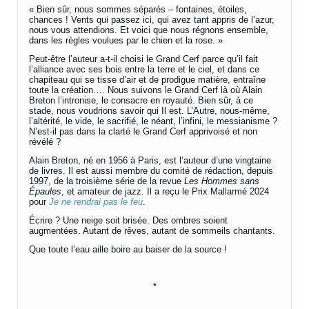
« Bien sûr, nous sommes séparés – fontaines, étoiles,
chances ! Vents qui passez ici, qui avez tant appris de l’azur,
nous vous attendions. Et voici que nous régnons ensemble,
dans les règles voulues par le chien et la rose. »
Peut-être l’auteur a-t-il choisi le Grand Cerf parce qu’il fait
l’alliance avec ses bois entre la terre et le ciel, et dans ce
chapiteau qui se tisse d’air et de prodigue matière, entraîne
toute la création.… Nous suivons le Grand Cerf là où Alain
Breton l’intronise, le consacre en royauté. Bien sûr, à ce
stade, nous voudrions savoir qui Il est. L’Autre, nous-même,
l’altérité, le vide, le sacrifié, le néant, l’infini, le messianisme ?
N’est-il pas dans la clarté le Grand Cerf apprivoisé et non
révélé ?
Alain Breton, né en 1956 à Paris, est l’auteur d’une vingtaine
de livres. Il est aussi membre du comité de rédaction, depuis
1997, de la troisième série de la revue
Les Hommes sans
Épaules
, et amateur de jazz. Il a reçu le Prix Mallarmé 2024
pour
Je ne rendrai pas le feu
.
Écrire ? Une neige soit brisée. Des ombres soient
augmentées. Autant de rêves, autant de sommeils chantants.
Que toute l’eau aille boire au baiser de la source !
*