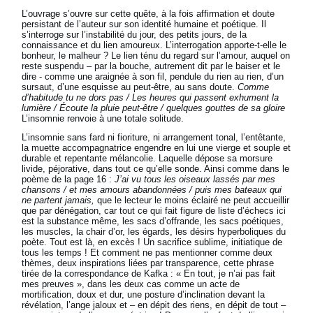
L’ouvrage s’ouvre sur cette quête, à la fois affirmation et doute
persistant de l’auteur sur son identité humaine et poétique. Il
s’interroge sur l’instabilité du jour, des petits jours, de la
connaissance et du lien amoureux. L’interrogation apporte-t-elle le
bonheur, le malheur ? Le lien ténu du regard sur l’amour, auquel on
reste suspendu – par la bouche, autrement dit par le baiser et le
dire - comme une araignée à son fil, pendule du rien au rien, d’un
sursaut, d’une esquisse au peut-être, au sans doute.
Comme
d’habitude tu ne dors pas / Les heures qui passent exhument la
lumière / Écoute la pluie peut-être / quelques gouttes de sa gloire
L’insomnie renvoie à une totale solitude.
L’insomnie sans fard ni fioriture, ni arrangement tonal, l’entêtante,
la muette accompagnatrice engendre en lui une vierge et souple et
durable et repentante mélancolie. Laquelle dépose sa morsure
livide, péjorative, dans tout ce qu’elle sonde. Ainsi comme dans le
poème de la page 16 :
J’ai vu tous les oiseaux lassés par mes
chansons / et mes amours abandonnées / puis mes bateaux qui
ne partent jamais,
que le lecteur le moins éclairé ne peut accueillir
que par dénégation, car tout ce qui fait figure de liste d’échecs ici
est la substance même, les sacs d’offrande, les sacs poétiques,
les muscles, la chair d’or, les égards, les désirs hyperboliques du
poète. Tout est là, en excès ! Un sacrifice sublime, initiatique de
tous les temps ! Et comment ne pas mentionner comme deux
thèmes, deux inspirations liées par transparence, cette phrase
tirée de la correspondance de Kafka : « En tout, je n’ai pas fait
mes preuves », dans les deux cas comme un acte de
mortification, doux et dur, une posture d’inclination devant la
révélation, l’ange jaloux et – en dépit des riens, en dépit de tout –