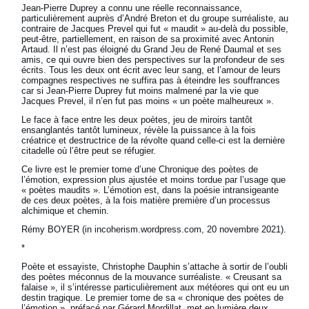
Jean-Pierre Duprey a connu une réelle reconnaissance,
particulièrement auprès d’André Breton et du groupe surréaliste, au
contraire de Jacques Prevel qui fut « maudit » au-delà du possible,
peut-être, partiellement, en raison de sa proximité avec Antonin
Artaud. Il n’est pas éloigné du Grand Jeu de René Daumal et ses
amis, ce qui ouvre bien des perspectives sur la profondeur de ses
écrits. Tous les deux ont écrit avec leur sang, et l’amour de leurs
compagnes respectives ne suffira pas à éteindre les souffrances
car si Jean-Pierre Duprey fut moins malmené par la vie que
Jacques Prevel, il n’en fut pas moins « un poète malheureux ».
Le face à face entre les deux poètes, jeu de miroirs tantôt
ensanglantés tantôt lumineux, révèle la puissance à la fois
créatrice et destructrice de la révolte quand celle-ci est la dernière
citadelle où l’être peut se réfugier.
Ce livre est le premier tome d’une Chronique des poètes de
l’émotion, expression plus ajustée et moins tordue par l’usage que
« poètes maudits ». L’émotion est, dans la poésie intransigeante
de ces deux poètes, à la fois matière première d’un processus
alchimique et chemin.
Rémy BOYER (in incoherism.wordpress.com, 20 novembre 2021).
*
Poète et essayiste, Christophe Dauphin s’attache à sortir de l’oubli
des poètes méconnus de la mouvance surréaliste. « Creusant sa
falaise », il s’intéresse particulièrement aux météores qui ont eu un
destin tragique. Le premier tome de sa « chronique des poètes de
l’émotion », préfacé par Gérard Mordillat, met en lumière deux