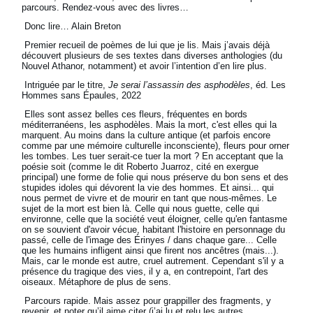
parcours. Rendez-vous avec des livres…
Donc lire… Alain Breton
Premier recueil de poèmes de lui que je lis. Mais j’avais déjà
découvert plusieurs de ses textes dans diverses anthologies (du
Nouvel Athanor, notamment) et avoir l’intention d’en lire plus.
Intriguée par le titre,
Je serai l’assassin des asphodèles
, éd. Les
Hommes sans Épaules, 2022
Elles sont assez belles ces fleurs, fréquentes en bords
méditerranéens, les asphodèles. Mais la mort, c'est elles qui la
marquent. Au moins dans la culture antique (et parfois encore
comme par une mémoire culturelle inconsciente), fleurs pour orner
les tombes. Les tuer serait-ce tuer la mort ? En acceptant que la
poésie soit (comme le dit Roberto Juarroz, cité en exergue
principal) une forme de folie qui nous préserve du bon sens et des
stupides idoles qui dévorent la vie des hommes. Et ainsi... qui
nous permet de vivre et de mourir en tant que nous-mêmes. Le
sujet de la mort est bien là. Celle qui nous guette, celle qui
environne, celle que la société veut éloigner, celle qu'en fantasme
on se souvient d'avoir vécue, habitant l'histoire en personnage du
passé, celle de l'image des Érinyes / dans chaque gare... Celle
que les humains infligent ainsi que firent nos ancêtres (mais...).
Mais, car le monde est autre, cruel autrement. Cependant s'il y a
présence du tragique des vies, il y a, en contrepoint, l'art des
oiseaux. Métaphore de plus de sens.
Parcours rapide. Mais assez pour grappiller des fragments, y
revenir, et noter qu’il aime citer (j’ai lu et relu les autres