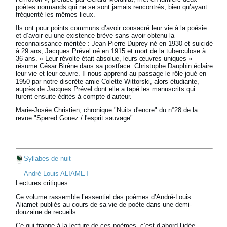
poètes normands qui ne se sont jamais rencontrés, bien qu’ayant
fréquenté les mêmes lieux.
Ils ont pour points communs d’avoir consacré leur vie à la poésie
et d’avoir eu une existence brève sans avoir obtenu la
reconnaissance méritée : Jean-Pierre Duprey né en 1930 et suicidé
à 29 ans, Jacques Prével né en 1915 et mort de la tuberculose à
36 ans. « Leur révolte était absolue, leurs œuvres uniques »
résume César Birène dans sa postface. Christophe Dauphin éclaire
leur vie et leur œuvre. Il nous apprend au passage le rôle joué en
1950 par notre discrète amie Colette Wittorski, alors étudiante,
auprès de Jacques Prével dont elle a tapé les manuscrits qui
furent ensuite édités à compte d’auteur.
Marie-Josée Christien, chronique "Nuits d'encre" du n°28 de la
revue "Spered Gouez / l'esprit sauvage"
Syllabes de nuit
André-Louis ALIAMET
Lectures critiques :
Ce volume rassemble l’essentiel des poèmes d’André-Louis
Aliamet publiés au cours de sa vie de poète dans une demi-
douzaine de recueils.
Ce qui frappe à la lecture de ces poèmes, c’est d’abord l’idée.