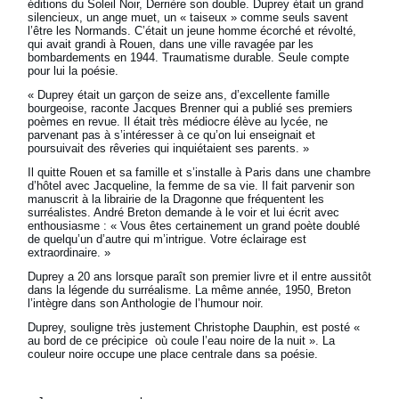
éditions du Soleil Noir, Derrière son double. Duprey était un grand
silencieux, un ange muet, un « taiseux » comme seuls savent
l’être les Normands. C’était un jeune homme écorché et révolté,
qui avait grandi à Rouen, dans une ville ravagée par les
bombardements en 1944. Traumatisme durable. Seule compte
pour lui la poésie.
« Duprey était un garçon de seize ans, d’excellente famille
bourgeoise, raconte Jacques Brenner qui a publié ses premiers
poèmes en revue. Il était très médiocre élève au lycée, ne
parvenant pas à s’intéresser à ce qu’on lui enseignait et
poursuivait des rêveries qui inquiétaient ses parents. »
Il quitte Rouen et sa famille et s’installe à Paris dans une chambre
d’hôtel avec Jacqueline, la femme de sa vie. Il fait parvenir son
manuscrit à la librairie de la Dragonne que fréquentent les
surréalistes. André Breton demande à le voir et lui écrit avec
enthousiasme : « Vous êtes certainement un grand poète doublé
de quelqu’un d’autre qui m’intrigue. Votre éclairage est
extraordinaire. »
Duprey a 20 ans lorsque paraît son premier livre et il entre aussitôt
dans la légende du surréalisme. La même année, 1950, Breton
l’intègre dans son Anthologie de l’humour noir.
Duprey, souligne très justement Christophe Dauphin, est posté «
au bord de ce précipice où coule l’eau noire de la nuit ». La
couleur noire occupe une place centrale dans sa poésie.