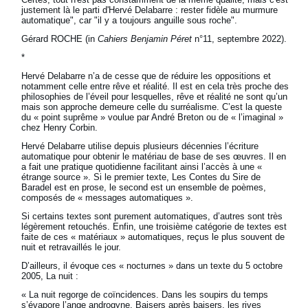
justement là le parti d'Hervé Delabarre : rester fidèle au murmure
automatique", car "il y a toujours anguille sous roche".
Gérard ROCHE (in
Cahiers Benjamin Péret
n°11, septembre 2022).
*
Hervé Delabarre n’a de cesse que de réduire les oppositions et
notamment celle entre rêve et réalité. Il est en cela très proche des
philosophies de l’éveil pour lesquelles, rêve et réalité ne sont qu’un
mais son approche demeure celle du surréalisme. C’est la queste
du « point suprême » voulue par André Breton ou de « l’imaginal »
chez Henry Corbin.
Hervé Delabarre utilise depuis plusieurs décennies l’écriture
automatique pour obtenir le matériau de base de ses œuvres. Il en
a fait une pratique quotidienne facilitant ainsi l’accès à une «
étrange source ». Si le premier texte, Les Contes du Sire de
Baradel est en prose, le second est un ensemble de poèmes,
composés de « messages automatiques ».
Si certains textes sont purement automatiques, d’autres sont très
légèrement retouchés. Enfin, une troisième catégorie de textes est
faite de ces « matériaux » automatiques, reçus le plus souvent de
nuit et retravaillés le jour.
D’ailleurs, il évoque ces « nocturnes » dans un texte du 5 octobre
2005, La nuit :
« La nuit regorge de coïncidences. Dans les soupirs du temps
s’évapore l’ange androgyne. Baisers après baisers, les rives