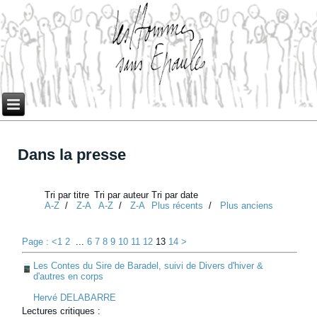
Dans la presse
Tri par titre
Tri par auteur
Tri par date
A-Z
/
Z-A
A-Z
/
Z-A
Plus récents
/
Plus anciens
Page : <
1
2
...
6
7
8
9
10
11
12
13
14
>
Les Contes du Sire de Baradel, suivi de Divers d'hiver &
d'autres en corps
Hervé DELABARRE
Lectures critiques :