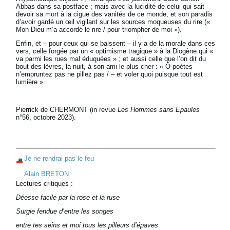
Abbas dans sa postface ; mais avec la lucidité de celui qui sait
devoir sa mort à la ciguë des vanités de ce monde, et son paradis
d’avoir gardé un œil vigilant sur les sources moqueuses du rire («
Mon Dieu m’a accordé le rire / pour triompher de moi »).
Enfin, et – pour ceux qui se baissent – il y a de la morale dans ces
vers, celle forgée par un « optimisme tragique » à la Diogène qui «
va parmi les rues mal éduquées » ; et aussi celle que l’on dit du
bout des lèvres, la nuit, à son ami le plus cher : « Ô poètes
n’empruntez pas ne pillez pas / – et voler quoi puisque tout est
lumière ».
Pierrick de CHERMONT (in revue
Les Hommes sans Epaules
n°56, octobre 2023).
Je ne rendrai pas le feu
Alain BRETON
Lectures critiques :
Déesse facile par la rose et la ruse
Surgie fendue d’entre les songes
entre tes seins et moi tous les pilleurs d’épaves