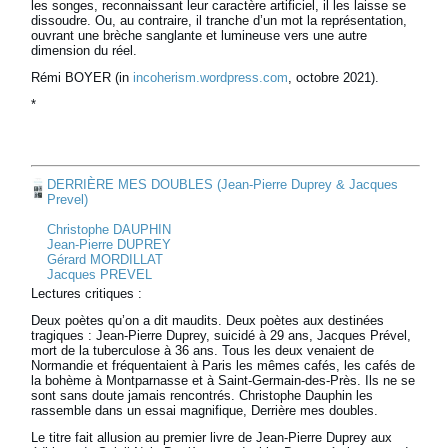
les songes, reconnaissant leur caractère artificiel, il les laisse se
dissoudre. Ou, au contraire, il tranche d’un mot la représentation,
ouvrant une brèche sanglante et lumineuse vers une autre
dimension du réel.
Rémi BOYER (in
incoherism.wordpress.com
, octobre 2021).
*
DERRIÈRE MES DOUBLES (Jean-Pierre Duprey & Jacques
Prevel)
Christophe DAUPHIN
Jean-Pierre DUPREY
Gérard MORDILLAT
Jacques PREVEL
Lectures critiques :
Deux poètes qu’on a dit maudits. Deux poètes aux destinées
tragiques : Jean-Pierre Duprey, suicidé à 29 ans, Jacques Prével,
mort de la tuberculose à 36 ans. Tous les deux venaient de
Normandie et fréquentaient à Paris les mêmes cafés, les cafés de
la bohème à Montparnasse et à Saint-Germain-des-Près. Ils ne se
sont sans doute jamais rencontrés. Christophe Dauphin les
rassemble dans un essai magnifique, Derrière mes doubles.
Le titre fait allusion au premier livre de Jean-Pierre Duprey aux