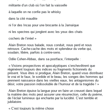
militante d’un club où l’on fait la vaisselle
à laquelle on ne confie pas le whisky
dans la cité maudite
ni l’or des Incas pour une brocante à la Jamaïque
ni les spectres qui jonglent avec les yeux des chats
cochers de l’irréel »
Alain Breton nous balade, nous conduit, nous perd et nous
retrouve. Cache-cache des mots et splendeur du verbe qui,
soudain, libère, parfois à contre-sens.
Odile Cohen-Abbas, dans sa postface, l’interpelle :
« Visions prospectives et apocalyptiques s’enchevêtrent que
régénèrent toujours des indices ou fragments fictionnels du
présent. Vous êtes si prodigue, Alain Breton, quand vous distribuez
le vrai et le faux, le sordide et le beau, les songes des hommes qui
prennent naissance dans les vieilles eaux, les antagonismes du
désir, votre passion indissoluble de l’humour et de la tragédie ! »
Alain Breton épuise la langue pour en faire un creuset dans lequel
la matière des mots peut assurer une résurrection, celle du poème,
de l’éclair lumineux qui enchante par la lucidité. C’est terrible et
jubilatoire.
« C’est toujours la même chose