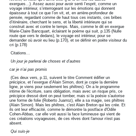
exergues…). Assez aussi pour avoir senti l’esprit, comme un
voyage intérieur, s’interrogeant sur les émotions qui donnent
épaisseur à tout ce que l’on vit, et, en arrière-profondeur de
pensée, regardant comme de haut tous ces instants, ces bribes
d’itinéraire, cherchant le sens, et la liberté intérieure qui se
construit avec et contre le temps. Mais, comme le dit en exergue
Marie-Claire Bancquart, éclairant le poème qui suit, p.135 (Nulle
route que vers le dedans), le voyage est intérieur, pour se
demander où avoir eu lieu (p.170), et se définir en poète visiteur du
cri (p.178)
Citations…
Un jour je parlerai de choses et d’autres
car je n’ai pas promis
(Ces deux vers, p.11, suivent le titre Comment édifier un
précipice, et l’exergue d’Alain Simon, dont je copie la dernière
ligne, je viens pour seulement les philtres). On a le programme
intime de l'écriture, sans obligation, mais avec un risque pris, ce
précipice dressé dont on peut tomber, mais si la poésie s'autorise
une forme de folie (Roberto Juarroz), elle a sa magie, ses philtres
(Alain Simon). Mais les philtres, c'est Alain Breton qui les crée. Et
ils ont leur efficacité, comme le démontre la postface d'Odile
Cohen-Abbas, car elle voit aussi la face lumineuse qui vient de
ces créations voyageuses, de ces rêves dont l'amour n'est pas
absent.
Qui suis-je