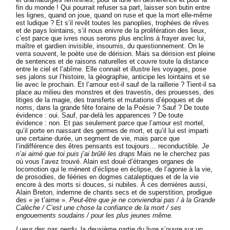
fin du monde ! Qui pourrait refuser sa part, laisser son butin entre
les lignes, quand on joue, quand on ruse et que la mort elle-même
est ludique ? Et s’il revêt toutes les panoplies, trophées de rêves
et de pays lointains, s’il nous enivre de la prolifération des lieux,
c’est parce que ivres nous serons plus enclins à frayer avec lui,
maître et gardien invisible, insoumis, du questionnement. On le
verra souvent, le poète use de dérision. Mais sa dérision est pleine
de sentences et de raisons naturelles et couvre toute la distance
entre le ciel et l’abîme. Elle connait et illustre les voyages, pose
ses jalons sur l’histoire, la géographie, anticipe les lointains et se
lie avec le prochain. Et l’amour est-il sauf de la raillerie ? Tient-il sa
place au milieu des monstres et des travestis, des prouesses, des
litiges de la magie, des transferts et mutations d’époques et de
noms, dans la grande fête foraine de la Poésie ? Sauf ? De toute
évidence : oui. Sauf, par-delà les apparences ? De toute
évidence : non. Et pas seulement parce que l’amour est mortel,
qu’il porte en naissant des germes de mort, et qu’il lui est imparti
une certaine durée, un segment de vie, mais parce que
l’indifférence des êtres pensants est toujours… reconductible.
Je
n’ai aimé que toi puis j’ai brûlé les draps
Mais ne le cherchez pas
où vous l’avez trouvé. Alain est doué d’étranges organes de
locomotion qui le mènent d’éclipse en éclipse, de l’agonie à la vie,
de prosodies, de fééries en dogmes cataleptiques et de la vie
encore à des morts si douces, si nubiles. À ces dernières aussi,
Alain Breton, indemne de chants secs et de superstition, prodigue
des « je t’aime ».
Peut-être que je ne conviendrai pas / à la Grande
Calèche / C’est une chose la confiance de la mort / ses
engouements soudains / pour les plus jeunes même.
Lueur des pas perdu,
la deuxième partie du livre s’ouvre sur un