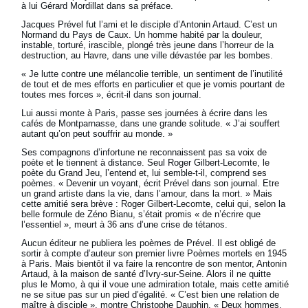
à lui Gérard Mordillat dans sa préface.
Jacques Prével fut l’ami et le disciple d’Antonin Artaud. C’est un
Normand du Pays de Caux. Un homme habité par la douleur,
instable, torturé, irascible, plongé très jeune dans l’horreur de la
destruction, au Havre, dans une ville dévastée par les bombes.
« Je lutte contre une mélancolie terrible, un sentiment de l’inutilité
de tout et de mes efforts en particulier et que je vomis pourtant de
toutes mes forces », écrit-il dans son journal.
Lui aussi monte à Paris, passe ses journées à écrire dans les
cafés de Montparnasse, dans une grande solitude. « J’ai souffert
autant qu’on peut souffrir au monde. »
Ses compagnons d’infortune ne reconnaissent pas sa voix de
poète et le tiennent à distance. Seul Roger Gilbert-Lecomte, le
poète du Grand Jeu, l’entend et, lui semble-t-il, comprend ses
poèmes. « Devenir un voyant, écrit Prével dans son journal. Etre
un grand artiste dans la vie, dans l’amour, dans la mort. » Mais
cette amitié sera brève : Roger Gilbert-Lecomte, celui qui, selon la
belle formule de Zéno Bianu, s’était promis « de n’écrire que
l’essentiel », meurt à 36 ans d’une crise de tétanos.
Aucun éditeur ne publiera les poèmes de Prével. Il est obligé de
sortir à compte d’auteur son premier livre Poèmes mortels en 1945
à Paris. Mais bientôt il va faire la rencontre de son mentor, Antonin
Artaud, à la maison de santé d’Ivry-sur-Seine. Alors il ne quitte
plus le Momo, à qui il voue une admiration totale, mais cette amitié
ne se situe pas sur un pied d’égalité. « C’est bien une relation de
maître à disciple », montre Christophe Dauphin. « Deux hommes,