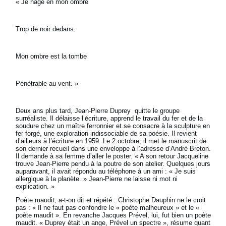
« Je nage en mon ombre
Trop de noir dedans.
Mon ombre est la tombe
Pénétrable au vent. »
Deux ans plus tard, Jean-Pierre Duprey quitte le groupe
surréaliste. Il délaisse l’écriture, apprend le travail du fer et de la
soudure chez un maître ferronnier et se consacre à la sculpture en
fer forgé, une exploration indissociable de sa poésie. Il revient
d’ailleurs à l’écriture en 1959. Le 2 octobre, il met le manuscrit de
son dernier recueil dans une enveloppe à l’adresse d’André Breton.
Il demande à sa femme d’aller le poster. « A son retour Jacqueline
trouve Jean-Pierre pendu à la poutre de son atelier. Quelques jours
auparavant, il avait répondu au téléphone à un ami : « Je suis
allergique à la planète. » Jean-Pierre ne laisse ni mot ni
explication. »
Poète maudit, a-t-on dit et répété : Christophe Dauphin ne le croit
pas : « Il ne faut pas confondre le « poète malheureux » et le «
poète maudit ». En revanche Jacques Prével, lui, fut bien un poète
maudit. « Duprey était un ange, Prével un spectre », résume quant