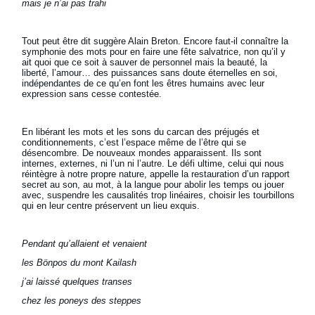
mais je n’ai pas trahi
Tout peut être dit suggère Alain Breton. Encore faut-il connaître la
symphonie des mots pour en faire une fête salvatrice, non qu’il y
ait quoi que ce soit à sauver de personnel mais la beauté, la
liberté, l’amour… des puissances sans doute éternelles en soi,
indépendantes de ce qu’en font les êtres humains avec leur
expression sans cesse contestée.
En libérant les mots et les sons du carcan des préjugés et
conditionnements, c’est l’espace même de l’être qui se
désencombre. De nouveaux mondes apparaissent. Ils sont
internes, externes, ni l’un ni l’autre. Le défi ultime, celui qui nous
réintègre à notre propre nature, appelle la restauration d’un rapport
secret au son, au mot, à la langue pour abolir les temps ou jouer
avec, suspendre les causalités trop linéaires, choisir les tourbillons
qui en leur centre préservent un lieu exquis.
Pendant qu’allaient et venaient
les Bönpos du mont Kailash
j’ai laissé quelques transes
chez les poneys des steppes