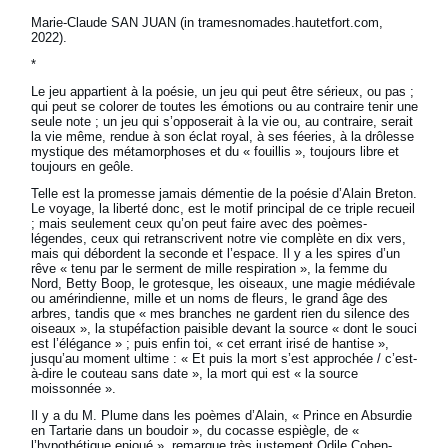
Marie-Claude SAN JUAN (in tramesnomades.hautetfort.com,
2022).
*
Le jeu appartient à la poésie, un jeu qui peut être sérieux, ou pas ;
qui peut se colorer de toutes les émotions ou au contraire tenir une
seule note ; un jeu qui s’opposerait à la vie ou, au contraire, serait
la vie même, rendue à son éclat royal, à ses féeries, à la drôlesse
mystique des métamorphoses et du « fouillis », toujours libre et
toujours en geôle.
Telle est la promesse jamais démentie de la poésie d’Alain Breton.
Le voyage, la liberté donc, est le motif principal de ce triple recueil
; mais seulement ceux qu’on peut faire avec des poèmes-
légendes, ceux qui retranscrivent notre vie complète en dix vers,
mais qui débordent la seconde et l’espace. Il y a les spires d’un
rêve « tenu par le serment de mille respiration », la femme du
Nord, Betty Boop, le grotesque, les oiseaux, une magie médiévale
ou amérindienne, mille et un noms de fleurs, le grand âge des
arbres, tandis que « mes branches ne gardent rien du silence des
oiseaux », la stupéfaction paisible devant la source « dont le souci
est l’élégance » ; puis enfin toi, « cet errant irisé de hantise »,
jusqu’au moment ultime : « Et puis la mort s’est approchée / c’est-
à-dire le couteau sans date », la mort qui est « la source
moissonnée ».
Il y a du M. Plume dans les poèmes d’Alain, « Prince en Absurdie
en Tartarie dans un boudoir », du cocasse espiègle, de «
l’hypothétique enjoué », remarque très justement Odile Cohen-