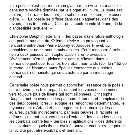
« La poésie n’est pas rentable ni glamour ; sa voix est inaudible
dans notre société dominée par le slogan et l’injure. Le poète est
mal vu, il doit raser les murs, se satisfaire de l’ombre, s’excuser
d’être. » « La poésie se diffuse dans des plaquettes, dans des
revues, sous le manteau. C’est de la contrebande littéraire, de la
clandestinité textuelle. »
Christophe Dauphin jette ainsi « les bases d’une future anthologie
des poètes maudits du XXIème siècle » en provoquant la
rencontre entre Jean-Pierre Duprey et Jacques Prevel, qui,
probablement ne se sont jamais croisés. Cette rencontre à trois et
non à deux puisque Christophe Dauphin, en provoquant
l’événement, s’en fait pleinement acteur, s’inscrit dans la
normandité poétique, tous les trois étant normands (voir le n° 52 de
la revue Les Hommes sans Epaules consacrée aux poètes
normands), normandité qui se caractérise par un métissage
culturel.
Ce ternaire poète nous permet d’approcher l’essence de la poésie
car à travers ces trois regards, ce sont les voies douloureuses
vers toujours plus de liberté qui sont sillonnées. Christophe
Dauphin met en évidence les parcours différents et complexes de
ces deux poètes libres. Il évoque les rencontres déterminantes, le
rayonnement d’Artaud et plus largement tous ceux qui les ont
éclairés, parfois indirectement, par leurs œuvres. Il raconte les
abîmes qu’ils ont explorés depuis l’enfance, les solitudes noires,
les combats contre les « terribles simplifications » des différents
milieux dans lesquels ils ont évolué, souvent contraints. Le prix de
la lucidité peut être exorbitant et terrifiant.