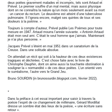
deux poètes gravement malades et incompris, tels sont Artaud et
Prével. Le premier souffre d’un mal mental, mais aussi physique
dont on ne connaîtra la nature qu’un mois seulement avant sa mort
: un cancer du rectum. Le deuxième est atteint d’une tuberculose
pulmonaire. Il l’ignora encore, malgré ses quintes de toux et ses
douleurs à la poitrine. »
Toujours à compte d’auteur, Prével publie Les Poèmes pour toute
mesure en 1947. Artaud mourra l’année suivante. « Antonin Artaud
était mon seul ami. C’était le seul homme que j’aimais. Maintenant
je n’ai plus personne. »
Jacques Prével s’éteint en mai 1951 dans un sanatorium de la
Creuse. Dans une solitude absolue.
On attendait un récit qui soit à la hauteur de ces deux existences
tragiques et déchirées. C’est chose faite avec le livre de
Christophe Dauphin, dont on aime aussi la touchante obstination à
souligner la « normandité » de ces deux poètes. L’un orienté vers
le surréalisme, l’autre vers le Grand Jeu.
Bruno SOURDIN (in brunosourdin.blogspot.com, février 2022).
*
Dans la préface à cet essai important pour saisir à travers la
poésie l’esprit de ce changement de millénaire, Gérard Mordillat
dresse un sombre état des lieux de la poésie, « une écriture sans
retour ».