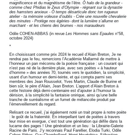
magnificence et du magnétisme de l’être.
Ô halo de la grandeur -
comme chez Phidias le Zeus d’Olympie - régnant sur la dynastie
des hamsters anxieux - Ô temps désarticule donc ton rugueux
atelier - ta mémoire voleuse d’oublis - Crée une nouvelle chevalerie
des minutes - Protège nos égéries- dont la lumière s’allume en
marchant - et les chiens des brumes - nos maraudeurs
Odile COHEN-ABBAS (in revue
Les Hommes sans Epaules
n°58,
octobre 2024)
*
En choisissant comme prix 2024 le recueil d’Alain Breton, Je ne
rendrai pas le feu, remercions l’Académie Mallarmé de mettre à
l’honneur un pan méconnu de la poésie française : un courant qui
n’est pas né de la dernière pluie, avec ses poètes « à hauteur
d’homme » des années 70, tournés vers le quotidien, la simplicité,
usant d’un humour en demi-teinte, et qui compta parmi ses
membres des Jean Rousselot, Yves Martin, Claude de Burine et
bien sûr, le père d’Alain, Jean Breton. L’apport d’Alain Breton à
cette histoire déjà demi-centenaire est d’ajouter à l’humour la
dérision, à la simplicité la fantaisie onirique, ainsi qu’une belle
tranche de surréalisme et un fumet de mélancolie produit par
l’émerveillement du regard.
Relisant ce recueil, j’ai également noté un trait propre à notre poète
: le goût de la fraternité. En interpellant tant de poètes à travers
leur mise en exergue, c’est tout une génération qui défile dans la
lucarne des pages ! Une génération et un lieu : la Librairie-Galerie
Racine de Paris. J’y reconnais Paul Farellier, Elodia Turki, Odile
Cohen-Abbas, Guy Chambelland, Henri Heurtebise, Sébastien