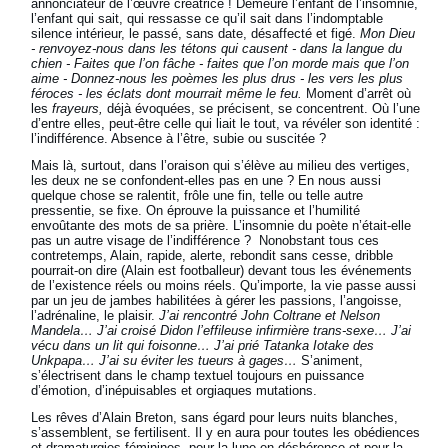
annonciateur de l’œuvre créatrice ! Demeure l’enfant de l’insomnie,
l’enfant qui sait, qui ressasse ce qu’il sait dans l’indomptable
silence intérieur, le passé, sans date, désaffecté et figé.
Mon Dieu
- renvoyez-nous dans les tétons qui causent - dans la langue du
chien - Faites que l’on fâche - faites que l’on morde mais que l’on
aime - Donnez-nous les poèmes les plus drus - les vers les plus
féroces - les éclats dont mourrait même le feu.
Moment d’arrêt où
les
frayeurs,
déjà évoquées, se précisent, se concentrent. Où l’une
d’entre elles, peut-être celle qui liait le tout, va révéler son identité :
l’indifférence. Absence à l’être, subie ou suscitée ?
Mais là, surtout, dans l’oraison qui s’élève au milieu des vertiges,
les deux ne se confondent-elles pas en une ? En nous aussi
quelque chose se ralentit, frôle une fin, telle ou telle autre
pressentie, se fixe. On éprouve la puissance et l’humilité
envoûtante des mots de sa prière. L’insomnie du poète n’était-elle
pas un autre visage de l’indifférence ?
Nonobstant tous ces
contretemps, Alain, rapide, alerte, rebondit sans cesse, dribble
pourrait-on dire (Alain est footballeur) devant tous les événements
de l’existence réels ou moins réels. Qu’importe, la vie passe aussi
par un jeu de jambes habilitées à gérer les passions, l’angoisse,
l’adrénaline, le plaisir.
J’ai rencontré John Coltrane et Nelson
Mandela… J’ai croisé Didon l’effileuse infirmière trans-sexe… J’ai
vécu dans un lit qui foisonne… J’ai prié Tatanka Iotake des
Unkpapa… J’ai su éviter les tueurs à gages…
S’animent,
s’électrisent dans le champ textuel toujours en puissance
d’émotion, d’inépuisables et orgiaques mutations.
Les rêves d’Alain Breton, sans égard pour leurs nuits blanches,
s’assemblent, se fertilisent. Il y en aura pour toutes les obédiences
et dramaturgies féminines, pour la lune en déshérence et pour la