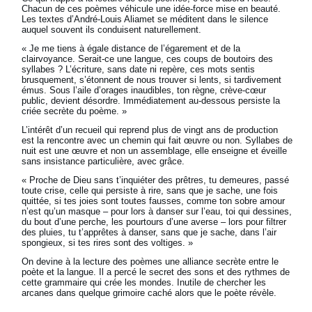
Chacun de ces poèmes véhicule une idée-force mise en beauté.
Les textes d’André-Louis Aliamet se méditent dans le silence
auquel souvent ils conduisent naturellement.
« Je me tiens à égale distance de l’égarement et de la
clairvoyance. Serait-ce une langue, ces coups de boutoirs des
syllabes ? L’écriture, sans date ni repère, ces mots sentis
brusquement, s’étonnent de nous trouver si lents, si tardivement
émus. Sous l’aile d’orages inaudibles, ton règne, crève-cœur
public, devient désordre. Immédiatement au-dessous persiste la
criée secrète du poème. »
L’intérêt d’un recueil qui reprend plus de vingt ans de production
est la rencontre avec un chemin qui fait œuvre ou non. Syllabes de
nuit est une œuvre et non un assemblage, elle enseigne et éveille
sans insistance particulière, avec grâce.
« Proche de Dieu sans t’inquiéter des prêtres, tu demeures, passé
toute crise, celle qui persiste à rire, sans que je sache, une fois
quittée, si tes joies sont toutes fausses, comme ton sobre amour
n’est qu’un masque – pour lors à danser sur l’eau, toi qui dessines,
du bout d’une perche, les pourtours d’une averse – lors pour filtrer
des pluies, tu t’apprêtes à danser, sans que je sache, dans l’air
spongieux, si tes rires sont des voltiges. »
On devine à la lecture des poèmes une alliance secrète entre le
poète et la langue. Il a percé le secret des sons et des rythmes de
cette grammaire qui crée les mondes. Inutile de chercher les
arcanes dans quelque grimoire caché alors que le poète révèle.