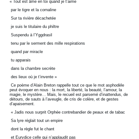
« Tout est âme en toi quand je t’aime
par le tigre et la cornaline
Sur ta rivière décachetée
je suis le titulaire du philtre
Suspendu à l’Yggdrasil
tenu par le serment des mille respirations
quand par miracle
tu apparais
dans la chambre secrète
des lieux où je t’invente »
Ce poème d’Alain Breton rappelle tout ce que le mot asphodèle
peut évoquer en nous : la mort, la liberté, la beauté, l’amour, la
magie, le mystère… Mais, le recueil est parsemé d’inattendus, de
détours, de sauts à l’aveugle, de cris de colère, et de gestes
d’apaisement.
« Jadis nous surprit Orphée contrebandier de peaux et de tabac
Sa lyre réglait tout un empire
dont la règle fut le chant
et Eurydice celle qui n’applaudit pas