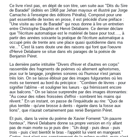
Ce livre n'est pas, en dépit de son titre, uen suite aux "Dits du Sire
de Baradel" (édités en 1968 par Jehan mayoux et illustré par Jorge
Camacho à l'enseigne des éditions Péralta). Composé pour une
part essentielle de textes en prose, il est précédé d'une préface :
"Une visite au sire de Baradel" qui nous donne à lire un entretien
entre Christophe Dauphin et Hervé Delabarre. Ce dernier déclare
que "l'écriture automatique est le matériel de base pour tout...., à
partir des années soixante la pratique de l'écriture automatique a
occupé près de trente ans une place quasi quotidienne dans ma
vie..." C'est là sans doute une des raisons qui font que l'oeuvre
d'Hervé Delabarre se situe dans els parages de la poésie de
Benjamin Péret.
La dernière partie intitulée "Divers d'hiver et d'autres en corps"
rassemble des fragments de poèmes où alternent aphorismes,
jeux sur le langage, jongleries sonores où l'humour n'est jamais
très loin. On se laisse éblouir par des images fulgurantes où les
mots se tiennent au bord du précipice : "Combien de lèvres - pour
signifier l'abîme - et souligner les lueurs - qui frémissent encore
aux balcons." On se laisse surprendre par des images étonnantes:
"Au coeur des robes froissées d'effroi - sombrent les mains qui
rêvent." En un instant, on passe de l'inquiétude au rire: "Quoi de
plus terrible - qu'une brosse à dents - égarée dans la fosse aux
lions", que n'aurait certainement pas renié Benjamin Péret.
Et puis, dans la veine du poème de Xavier Forneret "Un pauvre
honteux", Hervé Delabarre donne sa propre version en n'y allant
pas de main morte su je puis dire : "Un doigt - puis deux - puis
trois - puis c'est bientôt le bras - l'appétit lui vient en mangeant."
Certes, tout n'est pas constamment de la même qualité, mais c'est