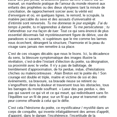
manuel, un manifeste pratique de l’amour du monde réservé aux
enfants des prophètes ou des dieux olympiens tant la minute de
conciliation, de rapprochement sorcier avec la vérité est
d’envergure et où, en quelques lignes, le remord, le scrupule, la
matière peccable du sexe et des assauts d’universalité et
d’intimité sont renversés.
Tu me donneras le jour espiègle. J’ai du
temps à perdre, tu m’apprendras à danser. Tu me persécuteras ; tu
t’attendriras sur ma façon de tuer.
Tout ce qui sera énoncé de plus
essentiel désormais fait mystérieusement figure de dérive, use de
paradoxes si savants, si supérieurs que le rire comme les larmes
nous écorchent, dérangent la structure, l’harmonie et la peau du
visage sans jamais rien remettre à sa place.
C‘est de ces visages décalés que nous le lisons. Ici, la décadence
du sens, la blessure symptomatique des images illustre la
révélation, c’est-à-dire l’instant d’élection du poète, sa désignation,
sa proximité avec le verbe. Il n’y a pas de ballotage, de
tremblement d’approximation, de foi perdue, indue, d’hésitations
chiches ou malencontreuses : Alain Breton est le poète élu !
Son
courage est double et triple, maitre et victime de soi et des
événements, sa bravoure, sa bravade rieuse se retirent ou
s’engouffrent dans la douleur et traversent tous les obstacles, tous
les barrages du monde souffrant. « Lueur des pas perdus », des
pas qui savent ce qui vit et ce qui meurt, qui redistribuent sans fin
l’équilibre sur un fil de peur, sur un fil qui a peur et transmet cette
peur comme offrande à celui qui le défie.
C’est cela l’héroïsme du poète, ce mystificateur / mystifié dans un
corps de conquête, qui invente infatigablement des armes d’apprêt,
d’appoint, dans le danger, l’incohérence, l’incertitude de la