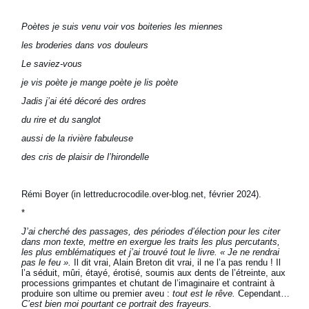
Poètes je suis venu voir vos boiteries les miennes
les broderies dans vos douleurs
Le saviez-vous
je vis poète je mange poète je lis poète
Jadis j’ai été décoré des ordres
du rire et du sanglot
aussi de la rivière fabuleuse
des cris de plaisir de l’hirondelle
Rémi Boyer (in lettreducrocodile.over-blog.net, février 2024).
*
J’ai cherché des passages, des périodes d’élection pour les citer
dans mon texte, mettre en exergue les traits les plus percutants,
les plus emblématiques et j’ai trouvé tout le livre. « Je ne rendrai
pas le feu ».
Il dit vrai, Alain Breton dit vrai, il ne l’a pas rendu ! Il
l’a séduit, mûri, étayé, érotisé, soumis aux dents de l’étreinte, aux
processions grimpantes et chutant de l’imaginaire et contraint à
produire son ultime ou premier aveu :
tout est le rêve.
Cependant…
C’est bien moi pourtant ce portrait des frayeurs.