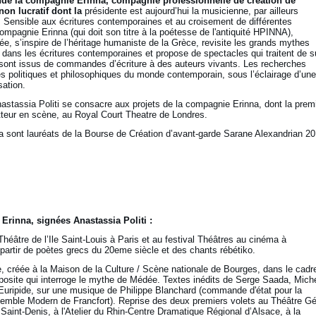
onde la compagnie Erinna,
compagnie professionnelle de création de
non lucratif
dont la
présidente est aujourd’hui la musicienne, par ailleurs
nsible aux écritures contemporaines et au croisement de différentes
 compagnie Erinna (qui doit son titre à la poétesse de l'antiquité HPINNA),
ée, s’inspire de l’héritage humaniste de la Grèce, revisite les grands mythes
dans les écritures contemporaines et propose de spectacles qui traitent de s
s sont issus de commandes d’écriture à des auteurs vivants. Les recherches
tes politiques et philosophiques du monde contemporain, sous l’éclairage d’une
sation.
astassia Politi se consacre aux projets de la compagnie Erinna, dont la prem
tteur en scène, au Royal Court Theatre de Londres.
na sont lauréats de la Bourse de Création d’avant-garde Sarane Alexandrian 2
Erinna, signées Anastassia Politi :
héâtre de l’Ile Saint-Louis à Paris et au festival Théâtres au cinéma à
 partir de poètes grecs du 20eme siècle et des chants rébétiko.
e, créée à la Maison de la Culture / Scène nationale de Bourges, dans le cadr
mposite qui interroge le mythe de Médée. Textes inédits de Serge Saada, Mich
’Euripide, sur une musique de Philippe Blanchard (commande d'état pour la
semble Modern de Francfort). Reprise des deux premiers volets au Théâtre Gé
 Saint-Denis, à l'Atelier du Rhin-Centre Dramatique Régional d’Alsace, à la