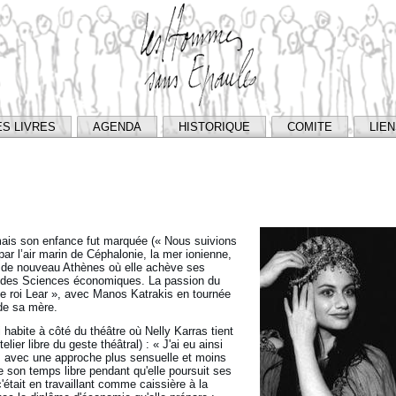
ES LIVRES
AGENDA
HISTORIQUE
COMITE
LIE
ais son enfance fut marquée (« Nous suivions
ar l’air marin de Céphalonie, la mer ionienne,
t de nouveau Athènes où elle achève ses
lté des Sciences économiques. La passion du
Le roi Lear », avec Manos Katrakis en tournée
t de sa mère.
i habite à côté du théâtre où Nelly Karras tient
telier libre du geste théâtral) : « J'ai eu ainsi
re, avec une approche plus sensuelle et moins
de son temps libre pendant qu'elle poursuit ses
c'était en travaillant comme caissière à la