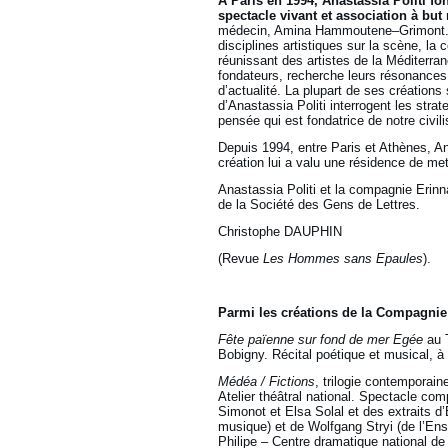
A Paris en 1994, Anastassia Politi f
spectacle vivant et
association à but 
médecin, Amina Hammoutene–Grimont. Se
disciplines artistiques sur la scène, la
réunissant des artistes de la Méditerran
fondateurs, recherche leurs résonances 
d’actualité. La plupart de ses création
d’Anastassia Politi interrogent les stra
pensée qui est fondatrice de notre civili
Depuis 1994, entre Paris et Athènes, An
création lui a valu une résidence de me
Anastassia Politi et la compagnie Erin
de la Société des Gens de Lettres.
Christophe DAUPHIN
(Revue
Les Hommes sans Epaules
).
Parmi les créations de la Compagnie 
Fête païenne sur fond de mer Egée
au T
Bobigny. Récital poétique et musical, à
Médéa / Fictions
, trilogie contemporain
Atelier théâtral national. Spectacle co
Simonot et Elsa Solal et des extraits d
musique) et de Wolfgang Stryi (de l’En
Philipe – Centre dramatique national de