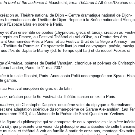
ls
In front of the audience
à Maastricht,
Eros Théâtrou
à Athènes/Delphes et 
 création au Théâtre national de Dijon – Centre dramatique national de Dijon-
s Internationales de Théâtre de Dijon. Reprise à la Scène nationale d’Alenço
et à l'Espace Lilas en scène à Paris.
ey et d'un ensemble de poètes (chypriotes, grecs et turcs), création au Festiv
e repris en France, au Festival Théâtral du Val d'Oise, au Centre des Arts
Saint Germain-des-Prés à Paris, et au Festival Bruit de la Neige à Annecy ; en
 - Théâtre du Pommier. Ce spectacle liant journal de voyages, poésie, musiqu
 des île
s de Baptiste-Marrey (éd. le Temps qu'il fait) et du recueil
Proses et
uge d'Arménie,
poèmes de Daniel Varoujan, chronique et poèmes de Christoph
âteau-Landon, Paris, le 11 mai 2007.
rée à la salle Rossini, Paris. Anastassia Politi accompagnée par Spyros Hala
 de gambe.
on au Festival européen de grec et de latin.
enne
, création pour le 6e Festival du Théâtre iranien en exil à Paris.
émotions,
de Christophe Dauphin
,
deuxième volet du diptyque « Surréalisme,
let est une adaptation scénique du roman-poème de Sarane Alexandrian,
Les Ter
 novembre 2010, à la Maison de la Poésie de Saint-Quentin-en-Yvelines.
 la figure du philosophe qui se compose de deux spectacles : la pièce inédit
'a dit
), qui présente une vision du philosophe aux antipodes de celle transmi
e musical et théâtral à voir en famille à partir de onze ans, montage d'extraits