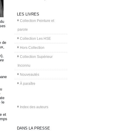
LES LIVRES
Collection Peinture et
 du
 ses
parole
Collection Les HSE
e de
ux,
Hors Collection
),
Collection Supérieur
re
Inconnu
Nouveautés
phane
À paraître
ou
e
ate
 le
Index des auteurs
e et
temps
DANS LA PRESSE