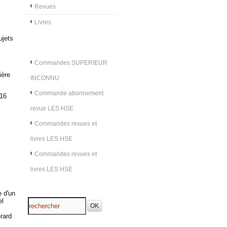
Revues
Livres
ujets
Commandes SUPERIEUR
ière
INCONNU
Commande abonnement
016
revue LES HSE
Commandes revues et
livres LES HSE
Commandes revues et
livres LES HSE
e d'un
el
rard