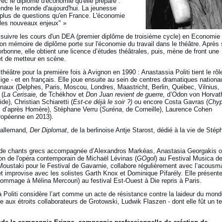
ec le diplôme d'économie qu'elle prépare :
dre le monde d'aujourd'hui. La jeunesse
plus de questions qu'en France. L'économie
 les nouveaux enjeux" »
ur suivre les cours d'un DEA (premier diplôme de troisième cycle) en Economie
n mémoire de diplôme porte sur l'économie du travail dans le théâtre. Après
bonne, elle obtient une licence d’études théâtrales, puis, mène de front une
t de metteur en scène.
héâtre pour la première fois à Avignon en 1990 : Anastassia Politi tient le rôl
ge - et en français. Elle joue ensuite au sein de centres dramatiques nationa
ionaux (Delphes, Paris, Moscou, Londres, Maastricht, Berlin, Québec, Vilnius,
 (
La Cerisaie,
de Tchékhov et
Don Juan revient de guerre,
d’Odon von Horvath
ide), Christian Schiaretti (
Est-ce déjà le soir ?)
ou encore Costa Gavras (
Chyp
, d’après Homère), Stéphane Verru (
Suréna
, de Corneille), Laurence Cohen
ropéenne en 2013).
o-allemand,
Der Diplomat
, de la berlinoise Antje Starost, dédié à la vie de Sté
ire de chants grecs accompagnée d’Alexandros Markéas, Anastasia Georgakis 
ion de l'opéra contemporain de Michaël Lévinas (
GOgol
) au Festival Musica d
oustaki pour le Festival de Gavarnie, collabore régulièrement avec l’acousm
t improvise avec les solistes Garth Knox et Dominique Pifarély. Elle présente
mmage à Mélina Mercouri) au festival Est-Ouest à Die repris à Paris.
 Politi considère l’art comme un acte de résistance contre la laideur du mond
rice aux étroits collaborateurs de Grotowski, Ludwik Flaszen - dont elle fût un 