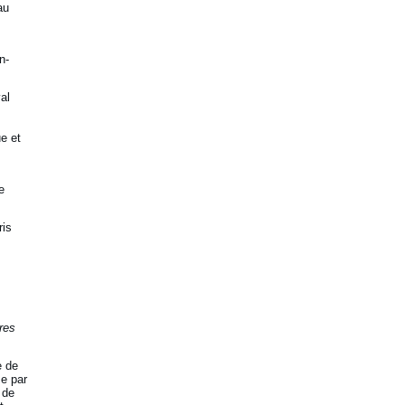
au
n-
al
e et
e
ris
res
e de
se par
 de