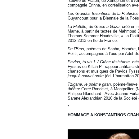
l'œuvre de Platon, de Xénophon et d’Ar
compagnie Erinna, en coréalisation av
Les Grandes Inventions de la Préhistoi
Guyancourt pour la Biennale de la Poés
La Flottille, de Grèce à Gaza
, créé en 
Marne, à partir de textes de Mahmoud D
Thomas Sommer-Houdeville, « La Flottill
2012-2013 en Ile-de-France.
De l’Eros
, poèmes de Sapho, Homère, Es
Politi, accompagnée à l’oud par Adel Bo
Pavlos, tu vis !../ Grèce résistante,
cré
Fyssas ou Killah P., rappeur antifascis
chansons et musiques de Pavlos Fyssas
jusqu’à nouvel ordre
(éd. L’harmattan 20
Tzigane, le poème gitan
, poème-fleuve 
théâtre Carré Rondelet, à Montpellier. (
Philippe Blanchard - Avec Joanne Furla
Sarane Alexandrian 2016 de la Société 
*
HOMMAGE A KONSTANTINOS GRA