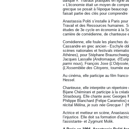
banque ». Travaux pratiques en ligne av
« L'économie était un moyen de compren
grecque se posait à l'époque beaucoup 
faisait partie des clés pour comprendre
Anastassia Politi s’installe à Paris po
Travail et des Ressources humaines. So
études de 3e cycle en économie à la Sor
carrière de comédienne, de chanteuse e
Comédienne, elle foule les planches du t
Cassandre en grec ancien - Eschyle obli
scènes nationales et festivals internat
Athènes), pour Stéphane Braunschweig
Jacques Lassalle (
Andromaque,
d’Eurip
parmi nous
), François Joxe (
L’Odyssée
(
L’Assemblée des Citoyens
, tournée eu
Au cinéma, elle participe au film franc
Hessel.
Chanteuse, elle interprète un réperto
Bijane Chémirani et participe à la créat
Strasbourg. Elle chante avec Georges M
Philippe Blanchard (Felipe Caramelos) e
récital
Mélina, je suis née Grecque !
(Ho
Actrice et metteur en scène, Anastassia
l’injustice. Elle doit sa formation d'act
l'assistante- et Zygmunt Molik.