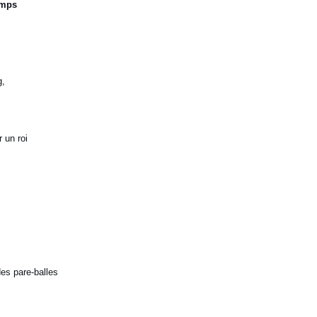
emps
g,
 un roi
es pare-balles