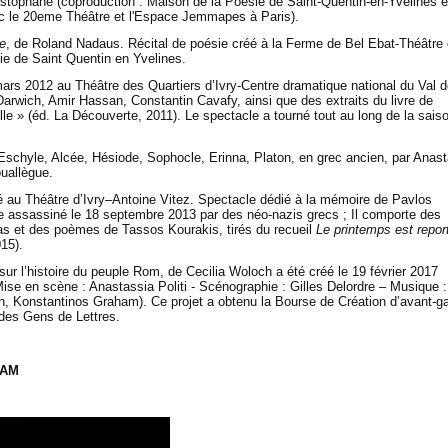
istophane (coproduction : Maison de la Poésie de Saint-Quentin-en-Yvelines e
ec le 20eme Théâtre et l'Espace Jemmapes à Paris).
re
, de Roland Nadaus. Récital de poésie créé à la Ferme de Bel Ebat-Théâtre
ie de Saint Quentin en Yvelines.
mars 2012 au Théâtre des Quartiers d’Ivry-Centre dramatique national du Val 
arwich, Amir Hassan, Constantin Cavafy, ainsi que des extraits du livre de
e » (éd. La Découverte, 2011). Le spectacle a tourné tout au long de la sais
chyle, Alcée, Hésiode, Sophocle, Erinna, Platon, en grec ancien, par Anast
uallègue.
é
au Théâtre d’Ivry–Antoine Vitez. Spectacle dédié à la mémoire de Pavlos
te assassiné le 18 septembre 2013 par des néo-nazis grecs ; Il comporte des
 et des poèmes de Tassos Kourakis, tirés du recueil
Le printemps est repor
15).
sur l’histoire du peuple Rom, de Cecilia Woloch a été créé le 19 février 2017
Mise en scène : Anastassia Politi - Scénographie : Gilles Delordre – Musique :
n, Konstantinos Graham). Ce projet a obtenu la Bourse de Création d’avant-g
des Gens de Lettres.
HAM