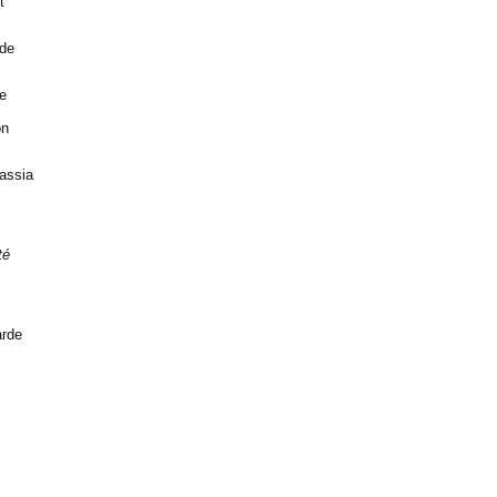
t
 de
de
on
assia
té
arde