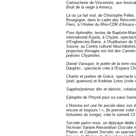
Cartoucherie de Vincennes, aux festiva
Bruit de la neige
à Annecy.
Là où ça fait mal
, de Christophe Pellet,
Bourgogne, dans le cadre des Rencontre
Flers, à l’Atelier du Rhin-CDR d’Alsace 
Pour Aphrodite
, textes de Baptiste-Marr
international
Kypria
, à Chypre, spectacl
d’Enghien-les-Bains, à l'Auditorium de 
Suisse, au Centre culturel Neuchâtelois
projection d'images est tiré des
Carnets
poésies Chypriotes.
Daniel Varoujan, le poète de la terre ro
Dauphin ; spectacle crée à l'Espace Ch
Chants et poètes de Grèce
,
spectacle c
(oud, quanoun) et Andréas Linos (viole
Sappho/poèmes dits et dansés
, créati
Epitaphe de Phryné pour sa sœur Irani
L'Homme est une île ancrée dans ses 
encore et toujours ! », (le premier vo
fortunées du songe
), crée le samedi 13
Socrate parmi nous,
un diptyque dédié à
l'écrivain Sarane Alexandrian (
Socrate m
Platon, et
Cabaret Socrate
, un spectacl