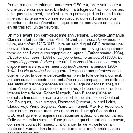
Poète, romancier, critique ; notre cher GEC est, on le sait, l’auteur
d’une œuvre considérable. En fiction, la trilogie du
Pain noir
, certes,
mais pas seulement, car c’est bien la poésie qui d’un bout à l’autre
innerve, habite sa vie comme son œuvre, qui est l’une des plus
importantes de sa génération, laquelle ne fut pas avare de talents. Il
en fut très tôt l’un de fleurons.
Un mois avant son cent-deuxième anniversaire, Georges-Emmanuel
Clancier a fait paraître chez Albin Michel,
Le temps d’apprendre à
vivre
,
Mémoires 1935-1947
; livre au sein duquel GEC repasse une
nouvelle fois au crible sa vie de jeune homme. Il s’agit du quatrième
tome de ses livres autobiographiques, après
L’Enfant double
(1984),
L’Écolier des rêves
(1986) et
Un jeune homme au secret
(1989).
Le
temps d’apprendre à vivre
(titre tiré d’un vers d’Aragon :
Le temps
d’apprendre à vivre, il est déjà trop tard
) couvre la période 1935-
1947. Du
No pasarán !
de la guerre d’Espagne aux prémices de la
guerre froide, la guerre perpétuelle est bien la toile de fond du récit,
au sein duquel le poète nous entraîne en sa compagnie, en celle de
ses amis et d’Anne (décédée en 2014 à l’âge de cent un ans), sa
future épouse, au gré de leurs rencontres, de leurs espoirs, de leur
intense force de vie. Robert Margerit, Jean Blanzat (l’aîné et
complice limousin, le maître à penser), le peintre Lucien Coutaud,
Joë Bousquet, Louis Aragon, Raymond Queneau, Michel Leiris,
Claude Roy, Pierre Seghers, Pierre Emmanuel, Max-Pol Fouchet, et
tant d’autres encore, membres et acteurs d’une génération dont
GEC écrit qu’elle lui apparaissait soumise à deux forces contraires.
Celle de « l’enthousiasme d’une jeunesse qui attestait que la poésie,
comme le voulait Rimbaud, vînt changer la vie » ; celle de la «
chute de l’Europe dans la criminalité mortelle, représentée par les