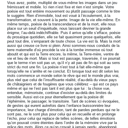
Vous avez, poète, multiplié de vous-même les images dans un jeu
frémissant et mobile. Ici rien n’est fixe et rien n’est simple. Votre
poésie est tout entière mouvement ou plutôt passage comme le titre
le suggère. Rien d’immobile, tout est voué à l’écoulement, à la
transformation, et souvent à la perte. Image de la vie elle-même. En
même temps, poésie de la transcendance et de la mort, elle nous
place sur un seuil d’inquiétude, nous laissant deviner la grande
énigme, l’au-delà indéchiffrable. Puis il arrive qu’elle s’efface, poésie
du prosaïque quotidien, elle se fait quasiment prose quelquefois, elle
peut tout dire, s’emparant de toute chose. La vie est là. Mais la mort
aussi qui creuse ce livre si plein. Ainsi sommes-nous conduits de la
terre maternelle d’où procède la vie à la tombe immense où tout
aboutit et qui est la Terre encore, la même, la Terre-mère, ventre de
vie et lieu de mort. Mais si tout est passage, traversée, il se pourrait
que le terme n’en soit pas un, qu’il n’y ait pas de fin qui soit au sens
strict du mot une fin. La poésie n’est tout à fait elle-même que
lorsqu’elle ne s’arrête et ne conclut. Et lorsque tout est dit selon les
mots commence un monde selon le rêve qui est le monde plus vrai,
plus réel que celui de l’insuffisante réalité, d’au-delà du vieux pays
de châtaigniers et de fougères que vous célébrez – qui est ce pays
même et qui ne l’est pas tant il est plus que lui : la chose vue,
entendue, mémorisée, continue d’exister au-delà des limites du
sensible. Aussi est-ce pour éternellement que la poésie dit
l’éphémère, le passager, le transitoire. Tant de scènes ici évoquées,
de gestes qui eurent autrefois dans l’enfance buissonnière leur
importance, leur charge d’émotion, tant de paroles perdues qui ne le
sont pas, ne le sont plus pour celui qui en recueille et en prolonge
l’écho, pour celui qui replace de telles scènes, de telles émotions
qu’on pouvait croire éteintes dans l’ordre de la mémoire vive par la
grâce des mots. Alors ce qu’on croyait à jamais perdu, abandonné