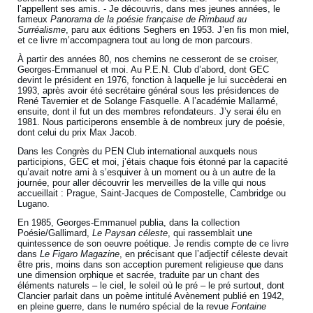
l’appellent ses amis. - Je découvris, dans mes jeunes années, le
fameux
Panorama de la poésie française de Rimbaud au
Surréalisme
, paru aux éditions Seghers en 1953. J’en fis mon miel,
et ce livre m’accompagnera tout au long de mon parcours.
À partir des années 80, nos chemins ne cesseront de se croiser,
Georges-Emmanuel et moi. Au P.E.N. Club d’abord, dont GEC
devint le président en 1976, fonction à laquelle je lui succèderai en
1993, après avoir été secrétaire général sous les présidences de
René Tavernier et de Solange Fasquelle. A l’académie Mallarmé,
ensuite, dont il fut un des membres refondateurs. J’y serai élu en
1981. Nous participerons ensemble à de nombreux jury de poésie,
dont celui du prix Max Jacob.
Dans les Congrès du PEN Club international auxquels nous
participions, GEC et moi, j’étais chaque fois étonné par la capacité
qu’avait notre ami à s’esquiver à un moment ou à un autre de la
journée, pour aller découvrir les merveilles de la ville qui nous
accueillait : Prague, Saint-Jacques de Compostelle, Cambridge ou
Lugano.
En 1985, Georges-Emmanuel publia, dans la collection
Poésie/Gallimard,
Le Paysan céleste
, qui rassemblait une
quintessence de son oeuvre poétique. Je rendis compte de ce livre
dans
Le Figaro Magazine
, en précisant que l’adjectif céleste devait
être pris, moins dans son acception purement religieuse que dans
une dimension orphique et sacrée, traduite par un chant des
éléments naturels – le ciel, le soleil où le pré – le pré surtout, dont
Clancier parlait dans un poème intitulé Avènement publié en 1942,
en pleine guerre, dans le numéro spécial de la revue
Fontaine