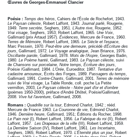
Œuvres de Georges-Emmanuel Clancier
Poésie :
Temps des héros
, Cahiers de l'École de Rochefort, 1943.
Le Paysan céleste
, Robert Laffont, 1943.
Journal parlé
, Rougerie,
1949.
Terre secrète
, Seghers, 1951.
L'Autre rive
, Rougerie, 1952.
Vrai visage
, Seghers, 1953; Robert Laffont, 1965.
Une Voix
,
Gallimard (prix Artaud 1957).
Évidences
, Mercure de France, 1960.
Terres de Mémoire
, Robert Laffont, 1965.
Le Siècle et l'espace
,
Marc Pessein, 1970.
Peut-être une demeure
, précédé d'
Écriture des
jours
, Gallimard, 1972.
Le Voyage analogique
, Jean Briance, 1976.
Oscillante parole
, Gallimard, 1978.
Mots de l'Aspre
, Georges Badin,
1980.
Le Poème hanté
, Gallimard, 1983.
Le Paysan céleste
, suivi
de
Chansons sur porcelaine, Notre temps, Écriture des jours
,
Poésie /Gallimard, 1984.
L'Orée
, Euroeditor, 1987.
Tentative d'un
cadastre amoureux
, Écrits des Forges, 1989.
Passagers du temps
,
Gallimard, 1991.
Contre-Chants
, Gallimard, 2001.
Terres de mémoire
suivi de
Vrai visage
, La Table Ronde, coll. poche La Petite
vermillon, 2003,
Le Paysan céleste - Notre part d'or et d'ombre
(poèmes 1950-2000), préface d'André Dhôtel, Poésie/Gallimard,
2008.
Vive fut l'aventure
, Gallimard, 2008.
Romans :
Quadrille sur la tour
, Edmond Charlot, 1942 ; rééd.
Mercure de France 1963.
La Couronne de vie
, Edmond Charlot,
1946.
Dernière heure
, Gallimard, 1951; Éditions du Rocher, 1998.
Le Pain noir
(I), Robert Laffont, 1956.
La Fabrique du roi
(II), Robert
Laffont, 1957.
Les Drapeaux de la ville
(III), Robert Laffont, 1959.
La Dernière Saison
(IV), Robert Laffont, 1961.
Les Incertains
,
Seghers, 1965; Robert Laffont, 1970.
L'Éternité plus un jour
, Robert