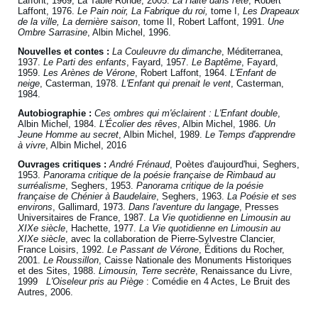
Laffont, 1969; La Table Ronde, 2005.
La Halte dans l'été
, Robert
Laffont, 1976.
Le Pain noir, La Fabrique du roi,
tome I,
Les Drapeaux
de la ville, La dernière saison
, tome II, Robert Laffont, 1991.
Une
Ombre Sarrasine
, Albin Michel, 1996.
Nouvelles et contes :
La Couleuvre du dimanche
, Méditerranea,
1937.
Le Parti des enfants
, Fayard, 1957.
Le Baptême
, Fayard,
1959.
Les Arènes de Vérone
, Robert Laffont, 1964.
L'Enfant de
neige
, Casterman, 1978.
L'Enfant qui prenait le vent
, Casterman,
1984.
Autobiographie :
Ces ombres qui m'éclairent : L'Enfant double
,
Albin Michel, 1984.
L'Écolier des rêves
, Albin Michel, 1986.
Un
Jeune Homme au secret
, Albin Michel, 1989.
Le Temps d'apprendre
à vivre
, Albin Michel, 2016
Ouvrages critiques :
André Frénaud
, Poètes d'aujourd'hui, Seghers,
1953.
Panorama critique de la poésie française de Rimbaud au
surréalisme
, Seghers, 1953.
Panorama critique de la poésie
française de Chénier à Baudelaire
, Seghers, 1963.
La Poésie et ses
environs
, Gallimard, 1973.
Dans l'aventure du langage
, Presses
Universitaires de France, 1987.
La Vie quotidienne en Limousin au
XIXe siècle
, Hachette, 1977.
La Vie quotidienne en Limousin au
XIXe siècle
, avec la collaboration de Pierre-Sylvestre Clancier,
France Loisirs, 1992.
Le Passant de Vérone
, Éditions du Rocher,
2001.
Le Roussillon
, Caisse Nationale des Monuments Historiques
et des Sites, 1988.
Limousin, Terre secrète
, Renaissance du Livre,
1999
L'Oiseleur pris au Piège
: Comédie en 4 Actes, Le Bruit des
Autres, 2006.