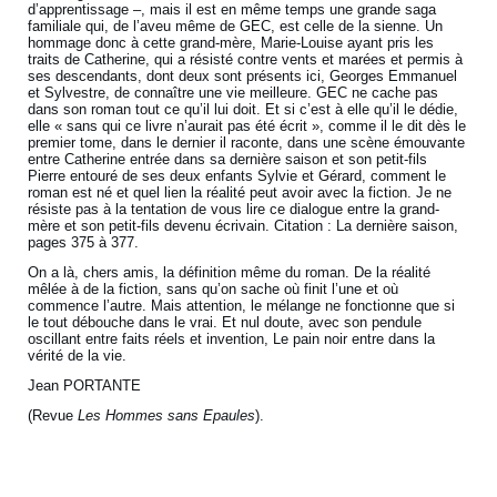
d’apprentissage –, mais il est en même temps une grande saga
familiale qui, de l’aveu même de GEC, est celle de la sienne. Un
hommage donc à cette grand-mère, Marie-Louise ayant pris les
traits de Catherine, qui a résisté contre vents et marées et permis à
ses descendants, dont deux sont présents ici, Georges Emmanuel
et Sylvestre, de connaître une vie meilleure. GEC ne cache pas
dans son roman tout ce qu’il lui doit. Et si c’est à elle qu’il le dédie,
elle « sans qui ce livre n’aurait pas été écrit », comme il le dit dès le
premier tome, dans le dernier il raconte, dans une scène émouvante
entre Catherine entrée dans sa dernière saison et son petit-fils
Pierre entouré de ses deux enfants Sylvie et Gérard, comment le
roman est né et quel lien la réalité peut avoir avec la fiction. Je ne
résiste pas à la tentation de vous lire ce dialogue entre la grand-
mère et son petit-fils devenu écrivain. Citation : La dernière saison,
pages 375 à 377.
On a là, chers amis, la définition même du roman. De la réalité
mêlée à de la fiction, sans qu’on sache où finit l’une et où
commence l’autre. Mais attention, le mélange ne fonctionne que si
le tout débouche dans le vrai. Et nul doute, avec son pendule
oscillant entre faits réels et invention, Le pain noir entre dans la
vérité de la vie.
Jean PORTANTE
(Revue
Les Hommes sans Epaules
).