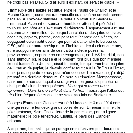
ne crois pas en Dieu. Si d’ailleurs il existait, ce serait le diable. »
L’immeuble qu’il habite est situé entre le Palais de Chaillot et le
Musée Guimet, dans une rue tranquille du seizième arrondissement
parisien. Au rez-de-chaussée, la porte s’ouvrait sur Georges-
Emmanuel. Avenant et souriant, humble et attentif, il précédait
toujours son hôte en s’excusant du désordre. L’appartement est une
caverne aux merveilles. Du parquet au plafond, des piles de livres,
dossiers, papiers, photos, occupent tout l’espace des pièces, ne
dégageant qu’un petit couloir qui permet d’atteindre le bureau de
GEC, véritable antre poétique : « J’habite ici depuis cinquante ans,
et je soupçonne certains de ces cartons d’être posés là,
provisoirement, depuis mon emménagement, en 1958 ! », dit-il, non
sans humour. Ici, le passé et le présent font plus que bon ménage :
ils ont fusionné. « Je sais, disait le poète, lorsqu’il montrait les piles
de livres et de papier, je devrais confier tout ça à la BnF ou à l’Imec,
mais je manque de temps pour m’en occuper. En revanche, j’ai déjà
préparé ma dernière demeure. Ce sera au cimetière Montparnasse,
dans une tombe sur laquelle sera gravée, en guise d’épitaphe, un
distique tiré d'un de mes poèmes :
Nous qui sommes trace
éphémère - Dans la merveille et dans l’effroi
. Il paraît que l’allée est
très bien fréquentée et que je ne serai pas loin de Beckett. »
Georges-Emmanuel Clancier est né à Limoges le 3 mai 1914 dans
une qui résume les deux grands pôles de son Limousin intime : le
pôle lumineux, Saint-Yrieix, terre de la porcelaine, par sa lignée
maternelle ; le pôle ténébreux, Châlus, le pays des Clancier,
artisans.
À sept ans, l’enfant - qui se partage entre l’univers petit-bourgeois