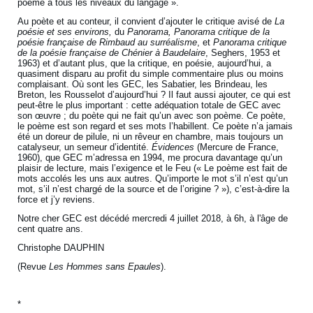
poème à tous les niveaux du langage ».
Au poète et au conteur, il convient d’ajouter le critique avisé de
La
poésie et ses environs,
du
Panorama,
Panorama critique de la
poésie française de Rimbaud au surréalisme
, et
Panorama critique
de la poésie française de Chénier à Baudelaire
, Seghers, 1953 et
1963) et d’autant plus, que la critique, en poésie, aujourd’hui, a
quasiment disparu au profit du simple commentaire plus ou moins
complaisant. Où sont les GEC, les Sabatier, les Brindeau, les
Breton, les Rousselot d’aujourd’hui ? Il faut aussi ajouter, ce qui est
peut-être le plus important : cette adéquation totale de GEC avec
son œuvre ; du poète qui ne fait qu’un avec son poème. Ce poète,
le poème est son regard et ses mots l’habillent. Ce poète n’a jamais
été un doreur de pilule, ni un rêveur en chambre, mais toujours un
catalyseur, un semeur d’identité.
Évidences
(Mercure de France,
1960), que GEC m’adressa en 1994, me procura davantage qu’un
plaisir de lecture, mais l’exigence et le Feu (« Le poème est fait de
mots accolés les uns aux autres. Qu’importe le mot s’il n’est qu’un
mot, s’il n’est chargé de la source et de l’origine ? »), c’est-à-dire la
force et j’y reviens.
Notre cher GEC est décédé mercredi 4 juillet 2018, à 6h, à l'âge de
cent quatre ans.
Christophe DAUPHIN
(Revue
Les Hommes sans Epaules
).
*