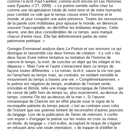
comme l’a écrit Paul Farellier, comme écrit encore (in Les Hommes
sans Epaules n°27, 2009) : « Le poème semble naître chez lui
comme une récapitulation totale de notre terre et de notre humanité,
pour combler ce vide que le temps creuse entre l’homme et le
monde, et pour conquérir une autre présence. Toutes les ressources
de la parole sont mobilisées pour épouser le monde, en dénoncer
souvent l’inacceptable, en déchiffrer les brûlantes énigmes. Cette
œuvre, une des plus considérables de ce temps, aura marqué
chacun d’entre nous. Elle fait définitivement partie de notre
patrimoine poétique. »
Georges-Emmanuel analyse dans
La Poésie et ses environs
ce qui
distingue et rassemble ces deux formes de création : il y voit « les
deux faces d’une même tentative ou tentation de l’homme de
vaincre le temps, la mort, de susciter un objet qui les intègre et les
dépasse ». Mais l’une et l’autre s’enracinent dans ce temps de
façons toutes différentes. « Le roman, écrit-il, sauve la vie non pas
en l'arrachant au temps mais, au contraire, en rendant sensible le
mouvement du temps à travers une vie. » Complémentairement, «
le poème est négation du temps, exaltation de l’instant rendu
immobile et illimité, telle une image microscopique de l’éternité... qui
ne cesse de jaillir hors du temps ou, plus exactement, au-dessus du
temps, comme l’île est au-dessus de la mer ». Si l’œuvre
romanesque de Clancier est en effet placée sous le signe de la
reconquête patiente du temps passé, c’est au contraire sous celui
de l’instant que ses poèmes tentent de reconnaître d’autres pouvoirs
du langage. Lors de la publication de
Terres de mémoire
, il confie
son espoir « d’engager la poésie sur les routes en croix ou mieux :
en étoile, du langage », c'est-à-dire, acceptant le risque de s’égarer
en refusant ainsi une seule orientation, « de traquer et d’édifier le