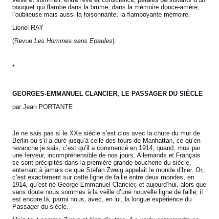
bouquet qui flambe dans la brume, dans la mémoire douce-amère,
l’oublieuse mais aussi la foisonnante, la flamboyante mémoire.
Lionel RAY
(Revue
Les Hommes sans Epaules
).
*
GEORGES-EMMANUEL CLANCIER,
LE PASSAGER DU SIÈCLE
par Jean PORTANTE
Je ne sais pas si le XXe siècle s’est clos avec la chute du mur de
Berlin ou s’il a duré jusqu’à celle des tours de Manhattan, ce qu’en
revanche je sais, c’est qu’il a commencé en 1914, quand, mus par
une ferveur, incompréhensible de nos jours, Allemands et Français
se sont précipités dans la première grande boucherie du siècle,
enterrant à jamais ce que Stefan Zweig appelait le monde d’hier. Or,
c’est exactement sur cette ligne de faille entre deux mondes, en
1914, qu’est né George Emmanuel Clancier, et aujourd’hui, alors que
sans doute nous sommes à la veille d’une nouvelle ligne de faille, il
est encore là, parmi nous, avec, en lui, la longue expérience du
Passager du siècle.