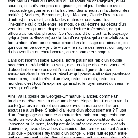
sont pas les ciels du Limousin ou les forêts de châtaigniers, ni les
sources, ni la rêverie près des gisants, ni tel jeu d’enfance avec
l’escouade garçonnière, ni la fraîcheur des amours, ni la chaleur des
amitiés ( Seghers, Emmanuel, Loys Masson, Claude Roy et tant
d’autres) mais c’est, au-delà des matins et des soirs, tout
l’inexprimé qui circule entre les mots, ce qui étonne au détour d’un
vers, tout ce qui nous dispose à une lecture intériorisée, ce qui
affleure au ras des phrases. Ce n’est pas dit et c’est là, le paysage
lyrique (pas le discours) est le lieu d’une grâce qui est au-delà de la
formulation, c’est ce qui nous place dans le sillage des oiseaux, ce
qui nous embarque – je cite – sur « le navire des nuées, compagnon
du bouvreuil et du chardonneret, entre somme et songe ».
Dans cet indéfinissable au-delà, notre plaisir est fait d’un trouble
mystérieux, irréductible au sens, c’est quelque chose de vague et
d’obsédant comme peuvent l’être certaines figures de rêve
entrevues dans la brume du réveil et qui presque effacées persistent
néanmoins, c’est le rêve d’un rêve, entre les mots, entre les
mondes, c’est tout l’inexprimé qui irradie, le foyer secret du sens, le
sens qui déborde.
Ainsi va la poésie de Georges-Emmanuel Clancier, comme un
toucher de rêve. Ainsi à chacune de ses étapes faut-il que la vie du
poète (parfois inscrite et confondue avec la marée de l’Histoire)
aboutisse à un livre. S’agit-il d’ailleurs d’un aboutissement ? Plutôt
d’un témoignage qui montre au miroir des mots par fragments une
réalité en voie de disparition, et que le poème reconstitue défiant
l’absence ou la perte, fabriquant de la présence avec des « débris
d’univers », avec des aubes évanouies, des formes qui sont à peine
plus que « parcelles fuyantes d’un songe », entre nuit et jour, entre
veille et sommeil, entre rêve et conscience, pétales persistants d’un