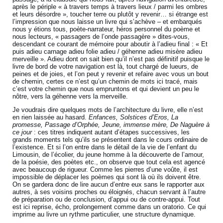
après le périple « à travers temps à travers lieux / parmi les ombres
et leurs désordre », toucher terre ou plutôt y revenir… si étrange est
l’impression que nous laisse un livre qui s’achève – et embarqués
nous y étions tous, poète-narrateur, héros personnel du poème et
nous lecteurs, « passagers de l’onde passagère » dites-vous,
descendant ce courant de mémoire pour aboutir à l’adieu final : « Et
puis adieu carnage adieu folie adieu / géhenne adieu misère adieu
merveille ». Adieu dont on sait bien qu’il n’est pas définitif puisque le
livre de bord de votre navigation est là, tout chargé de lueurs, de
peines et de joies, et l’on peut y revenir et refaire avec vous un bout
de chemin, certes ce n’est qu’un chemin de mots ici tracé, mais
c’est votre chemin que nous empruntons et qui devient un peu le
nôtre, vers la géhenne vers la merveille.
Je voudrais dire quelques mots de l’architecture du livre, elle n’est
en rien laissée au hasard.
Enfances, Solstices d’Eros, La
promesse, Passage d’Orphée, Jeune, immense mère, De Naguère à
ce jour
: ces titres indiquent autant d’étapes successives, les
grands moments tels qu’ils se présentent dans le cours ordinaire de
l’existence. Et si l’on entre dans le détail de la vie de l’enfant du
Limousin, de l’écolier, du jeune homme à la découverte de l’amour,
de la poésie, des poètes etc., on observe que tout cela est agencé
avec beaucoup de rigueur. Comme les pierres d’une voûte, il est
impossible de déplacer les poèmes qui sont là où ils doivent être.
On se gardera donc de lire aucun d’entre eux sans le rapporter aux
autres, à ses voisins proches ou éloignés, chacun servant à l’autre
de préparation ou de conclusion, d’appui ou de contre-appui. Tout
est ici reprise, écho, prolongement comme dans un oratorio. Ce qui
imprime au livre un rythme particulier, une structure dynamique.