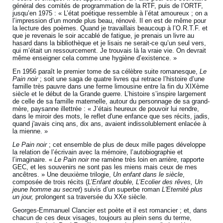
général des comités de programmation de la RTF, puis de l’ORTF,
jusqu’en 1975 : « L’état poétique ressemble à l’état amoureux ; on a
l’impression d’un monde plus beau, rénové. Il en est de même pour
la lecture des poèmes. Quand je travaillais beaucoup à l’O.R.T.F. et
que je revenais le soir accablé de fatigue, je prenais un livre au
hasard dans la bibliothèque et je lisais ne serait-ce qu’un seul vers,
qui m’était un ressourcement. Je trouvais là la vraie vie. On devrait
même enseigner cela comme une hygiène d’existence. »
En 1956 paraît le premier tome de sa célèbre suite romanesque,
Le
Pain noir
; soit une saga de quatre livres qui retrace l’histoire d’une
famille très pauvre dans une ferme limousine entre la fin du XIXème
siècle et le début de la Grande guerre. L’histoire s’inspire largement
de celle de sa famille maternelle, autour du personnage de sa grand-
mère, paysanne illettrée : « J’étais heureux de pouvoir lui rendre,
dans le miroir des mots, le reflet d'une enfance que ses récits, jadis,
quand j'avais cinq ans, dix ans, avaient indissolublement enlacée à
la mienne. »
Le Pain noir
; cet ensemble de plus de deux mille pages développe
la relation de l’écrivain avec la mémoire, l’autobiographie et
l’imaginaire. «
Le Pain noir
me ramène très loin en arrière, rapporte
GEC, et les souvenirs ne sont pas les miens mais ceux de mes
ancêtres. » Une deuxième trilogie,
Un enfant dans le siècle
,
composée de trois récits (
L’Enfant double, L’Ecolier des rêves, Un
jeune homme au secret
) suivis d’un superbe roman
L'Eternité plus
un jour,
prolongent sa traversée du XXe siècle.
Georges-Emmanuel Clancier est poète et il est romancier ; et, dans
chacun de ces deux visages, toujours au plein sens du terme,