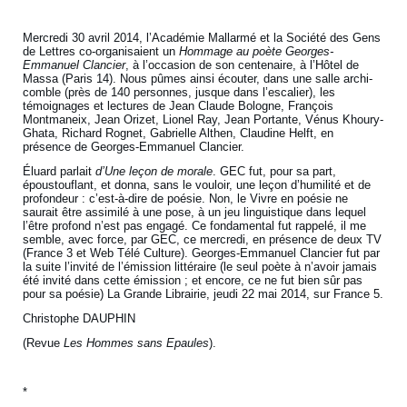
Mercredi 30 avril 2014, l’Académie Mallarmé et la Société des Gens
de Lettres co-organisaient un
Hommage au poète Georges-
Emmanuel Clancier
, à l’occasion de son centenaire, à l’Hôtel de
Massa (Paris 14). Nous pûmes ainsi écouter, dans une salle archi-
comble (près de 140 personnes, jusque dans l’escalier), les
témoignages et lectures de Jean Claude Bologne, François
Montmaneix, Jean Orizet, Lionel Ray, Jean Portante, Vénus Khoury-
Ghata, Richard Rognet, Gabrielle Althen, Claudine Helft, en
présence de Georges-Emmanuel Clancier.
Éluard parlait
d’Une leçon de morale
. GEC fut, pour sa part,
époustouflant, et donna, sans le vouloir, une leçon d’humilité et de
profondeur : c’est-à-dire de poésie. Non, le Vivre en poésie ne
saurait être assimilé à une pose, à un jeu linguistique dans lequel
l’être profond n’est pas engagé. Ce fondamental fut rappelé, il me
semble, avec force, par GEC, ce mercredi, en présence de deux TV
(France 3 et Web Télé Culture). Georges-Emmanuel Clancier fut par
la suite l’invité de l’émission littéraire (le seul poète à n’avoir jamais
été invité dans cette émission ; et encore, ce ne fut bien sûr pas
pour sa poésie) La Grande Librairie, jeudi 22 mai 2014, sur France 5.
Christophe DAUPHIN
(Revue
Les Hommes sans Epaules
).
*