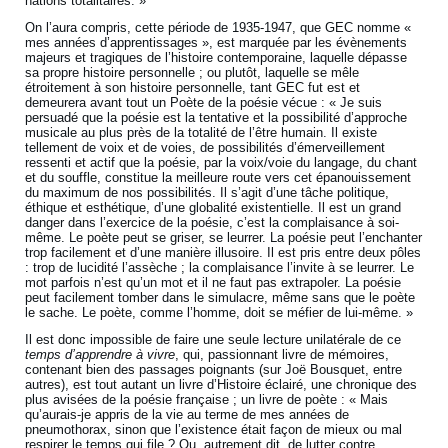
nations totalitaires. »
On l’aura compris, cette période de 1935-1947, que GEC nomme «
mes années d’apprentissages », est marquée par les évènements
majeurs et tragiques de l’histoire contemporaine, laquelle dépasse
sa propre histoire personnelle ; ou plutôt, laquelle se mêle
étroitement à son histoire personnelle, tant GEC fut est et
demeurera avant tout un Poète de la poésie vécue : « Je suis
persuadé que la poésie est la tentative et la possibilité d’approche
musicale au plus près de la totalité de l’être humain. Il existe
tellement de voix et de voies, de possibilités d’émerveillement
ressenti et actif que la poésie, par la voix/voie du langage, du chant
et du souffle, constitue la meilleure route vers cet épanouissement
du maximum de nos possibilités. Il s’agit d’une tâche politique,
éthique et esthétique, d’une globalité existentielle. Il est un grand
danger dans l’exercice de la poésie, c’est la complaisance à soi-
même. Le poète peut se griser, se leurrer. La poésie peut l’enchanter
trop facilement et d’une manière illusoire. Il est pris entre deux pôles
: trop de lucidité l’assèche ; la complaisance l’invite à se leurrer. Le
mot parfois n’est qu’un mot et il ne faut pas extrapoler. La poésie
peut facilement tomber dans le simulacre, même sans que le poète
le sache. Le poète, comme l’homme, doit se méfier de lui-même. »
Il est donc impossible de faire une seule lecture unilatérale de ce
temps d’apprendre à vivre
, qui, passionnant livre de mémoires,
contenant bien des passages poignants (sur Joë Bousquet, entre
autres), est tout autant un livre d’Histoire éclairé, une chronique des
plus avisées de la poésie française ; un livre de poète : « Mais
qu’aurais-je appris de la vie au terme de mes années de
pneumothorax, sinon que l’existence était façon de mieux ou mal
respirer le temps qui file ? Ou, autrement dit, de lutter contre