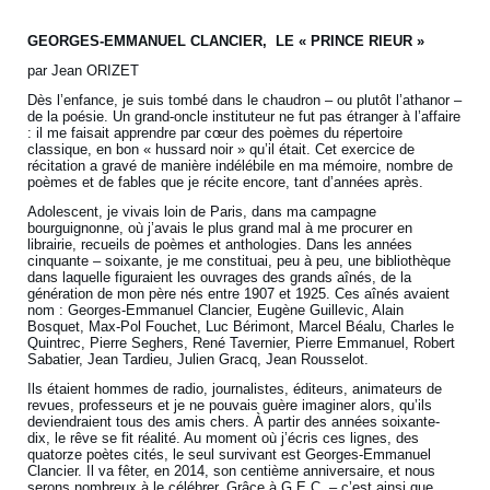
GEORGES-EMMANUEL CLANCIER, LE « PRINCE RIEUR »
par Jean ORIZET
Dès l’enfance, je suis tombé dans le chaudron – ou plutôt l’athanor –
de la poésie. Un grand-oncle instituteur ne fut pas étranger à l’affaire
: il me faisait apprendre par cœur des poèmes du répertoire
classique, en bon « hussard noir » qu’il était. Cet exercice de
récitation a gravé de manière indélébile en ma mémoire, nombre de
poèmes et de fables que je récite encore, tant d’années après.
Adolescent, je vivais loin de Paris, dans ma campagne
bourguignonne, où j’avais le plus grand mal à me procurer en
librairie, recueils de poèmes et anthologies. Dans les années
cinquante – soixante, je me constituai, peu à peu, une bibliothèque
dans laquelle figuraient les ouvrages des grands aînés, de la
génération de mon père nés entre 1907 et 1925. Ces aînés avaient
nom : Georges-Emmanuel Clancier, Eugène Guillevic, Alain
Bosquet, Max-Pol Fouchet, Luc Bérimont, Marcel Béalu, Charles le
Quintrec, Pierre Seghers, René Tavernier, Pierre Emmanuel, Robert
Sabatier, Jean Tardieu, Julien Gracq, Jean Rousselot.
Ils étaient hommes de radio, journalistes, éditeurs, animateurs de
revues, professeurs et je ne pouvais guère imaginer alors, qu’ils
deviendraient tous des amis chers. À partir des années soixante-
dix, le rêve se fit réalité. Au moment où j’écris ces lignes, des
quatorze poètes cités, le seul survivant est Georges-Emmanuel
Clancier. Il va fêter, en 2014, son centième anniversaire, et nous
serons nombreux à le célébrer. Grâce à G.E.C. – c’est ainsi que