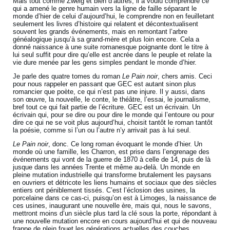
Mais tout comme Zweig et bien d’autres, il a voulu comprendre ce
qui a amené le genre humain vers la ligne de faille séparant le
monde d’hier de celui d’aujourd’hui, le comprendre non en feuilletant
seulement les livres d’histoire qui relatent et décontextualisent
souvent les grands événements, mais en remontant l’arbre
généalogique jusqu’à sa grand-mère et plus loin encore. Cela a
donné naissance à une suite romanesque poignante dont le titre à
lui seul suffit pour dire qu’elle est ancrée dans le peuple et relate la
vie dure menée par les gens simples pendant le monde d’hier.
Je parle des quatre tomes du roman
Le Pain noir
, chers amis. Ceci
pour nous rappeler en passant que GEC est autant sinon plus
romancier que poète, ce qui n’est pas une injure. Il y aussi, dans
son œuvre, la nouvelle, le conte, le théâtre, l’essai, le journalisme,
bref tout ce qui fait partie de l’écriture. GEC est un écrivain. Un
écrivain qui, pour se dire ou pour dire le monde qui l’entoure ou pour
dire ce qui ne se voit plus aujourd’hui, choisit tantôt le roman tantôt
la poésie, comme si l’un ou l’autre n’y arrivait pas à lui seul.
Le Pain noir
, donc. Ce long roman évoquant le monde d’hier. Un
monde où une famille, les Charron, est prise dans l’engrenage des
événements qui vont de la guerre de 1870 à celle de 14, puis de là
jusque dans les années Trente et même au-delà. Un monde en
pleine mutation industrielle qui transforme brutalement les paysans
en ouvriers et détricote les liens humains et sociaux que des siècles
entiers ont péniblement tissés. C’est l’éclosion des usines, la
porcelaine dans ce cas-ci, puisqu’on est à Limoges, la naissance de
ces usines, inaugurant une nouvelle ère, mais qui, nous le savons,
mettront moins d’un siècle plus tard la clé sous la porte, répondant à
une nouvelle mutation encore en cours aujourd’hui et qui de nouveau
frappe de plein fouet les générations actuelles des couches