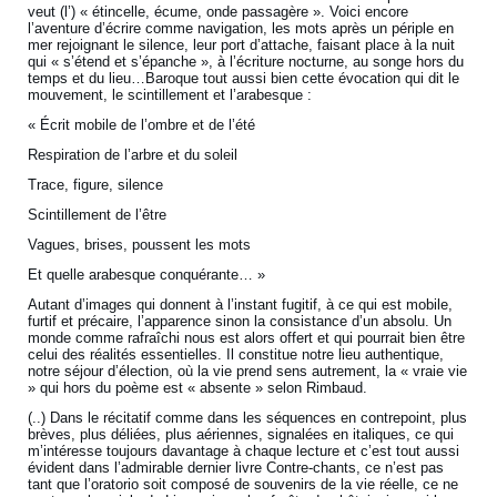
veut (l’) « étincelle, écume, onde passagère ». Voici encore
l’aventure d’écrire comme navigation, les mots après un périple en
mer rejoignant le silence, leur port d’attache, faisant place à la nuit
qui « s’étend et s’épanche », à l’écriture nocturne, au songe hors du
temps et du lieu…Baroque tout aussi bien cette évocation qui dit le
mouvement, le scintillement et l’arabesque :
« Écrit mobile de l’ombre et de l’été
Respiration de l’arbre et du soleil
Trace, figure, silence
Scintillement de l’être
Vagues, brises, poussent les mots
Et quelle arabesque conquérante… »
Autant d’images qui donnent à l’instant fugitif, à ce qui est mobile,
furtif et précaire, l’apparence sinon la consistance d’un absolu. Un
monde comme rafraîchi nous est alors offert et qui pourrait bien être
celui des réalités essentielles. Il constitue notre lieu authentique,
notre séjour d’élection, où la vie prend sens autrement, la « vraie vie
» qui hors du poème est « absente » selon Rimbaud.
(..) Dans le récitatif comme dans les séquences en contrepoint, plus
brèves, plus déliées, plus aériennes, signalées en italiques, ce qui
m’intéresse toujours davantage à chaque lecture et c’est tout aussi
évident dans l’admirable dernier livre Contre-chants, ce n’est pas
tant que l’oratorio soit composé de souvenirs de la vie réelle, ce ne