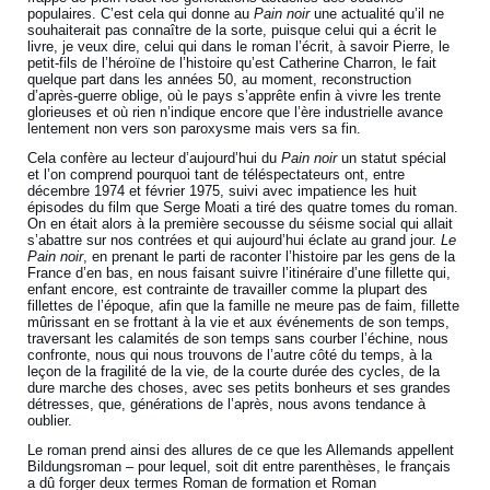
populaires. C’est cela qui donne au
Pain noir
une actualité qu’il ne
souhaiterait pas connaître de la sorte, puisque celui qui a écrit le
livre, je veux dire, celui qui dans le roman l’écrit, à savoir Pierre, le
petit-fils de l’héroïne de l’histoire qu’est Catherine Charron, le fait
quelque part dans les années 50, au moment, reconstruction
d’après-guerre oblige, où le pays s’apprête enfin à vivre les trente
glorieuses et où rien n’indique encore que l’ère industrielle avance
lentement non vers son paroxysme mais vers sa fin.
Cela confère au lecteur d’aujourd’hui du
Pain noir
un statut spécial
et l’on comprend pourquoi tant de téléspectateurs ont, entre
décembre 1974 et février 1975, suivi avec impatience les huit
épisodes du film que Serge Moati a tiré des quatre tomes du roman.
On en était alors à la première secousse du séisme social qui allait
s’abattre sur nos contrées et qui aujourd’hui éclate au grand jour.
Le
Pain noir
, en prenant le parti de raconter l’histoire par les gens de la
France d’en bas, en nous faisant suivre l’itinéraire d’une fillette qui,
enfant encore, est contrainte de travailler comme la plupart des
fillettes de l’époque, afin que la famille ne meure pas de faim, fillette
mûrissant en se frottant à la vie et aux événements de son temps,
traversant les calamités de son temps sans courber l’échine, nous
confronte, nous qui nous trouvons de l’autre côté du temps, à la
leçon de la fragilité de la vie, de la courte durée des cycles, de la
dure marche des choses, avec ses petits bonheurs et ses grandes
détresses, que, générations de l’après, nous avons tendance à
oublier.
Le roman prend ainsi des allures de ce que les Allemands appellent
Bildungsroman – pour lequel, soit dit entre parenthèses, le français
a dû forger deux termes Roman de formation et Roman