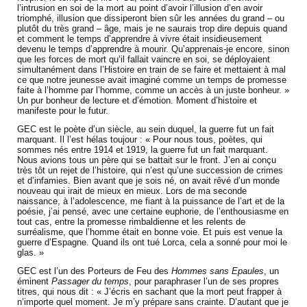
l’intrusion en soi de la mort au point d’avoir l’illusion d’en avoir
triomphé, illusion que dissiperont bien sûr les années du grand – ou
plutôt du très grand – âge, mais je ne saurais trop dire depuis quand
et comment le temps d’apprendre à vivre était insidieusement
devenu le temps d’apprendre à mourir. Qu’apprenais-je encore, sinon
que les forces de mort qu’il fallait vaincre en soi, se déployaient
simultanément dans l’Histoire en train de se faire et mettaient à mal
ce que notre jeunesse avait imaginé comme un temps de promesse
faite à l’homme par l’homme, comme un accès à un juste bonheur. »
Un pur bonheur de lecture et d’émotion. Moment d’histoire et
manifeste pour le futur.
GEC est le poète d’un siècle, au sein duquel, la guerre fut un fait
marquant. Il l’est hélas toujour : « Pour nous tous, poètes, qui
sommes nés entre 1914 et 1919, la guerre fut un fait marquant.
Nous avions tous un père qui se battait sur le front. J’en ai conçu
très tôt un rejet de l’histoire, qui n’est qu’une succession de crimes
et d’infamies. Bien avant que je sois né, on avait rêvé d’un monde
nouveau qui irait de mieux en mieux. Lors de ma seconde
naissance, à l’adolescence, me fiant à la puissance de l’art et de la
poésie, j’ai pensé, avec une certaine euphorie, de l’enthousiasme en
tout cas, entre la promesse rimbaldienne et les relents de
surréalisme, que l’homme était en bonne voie. Et puis est venue la
guerre d’Espagne. Quand ils ont tué Lorca, cela a sonné pour moi le
glas. »
GEC est l’un des Porteurs de Feu des
Hommes sans Epaules
, un
éminent
Passager du temps
, pour paraphraser l’un de ses propres
titres, qui nous dit : « J’écris en sachant que la mort peut frapper à
n’importe quel moment. Je m’y prépare sans crainte. D’autant que je