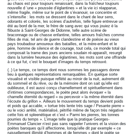
au chaos est pour toujours renaissant, dans la fraîcheur toujours
nouvelle d ‘une « poussée d’églantines » et la vie ici réapparue,
même fragile, même sur le point de s’évanouir, se concentre et
s’intensifie : les mots se dressent dans le chant de leur sens,
odorants et colorés, les scènes d’autrefois, telle figure entrevue un
été au bord de la mer, le frère de sang avec qui vous jouiez è la
flibuste à Saint-Georges de Didonne, telle autre scène de
braconnage ou de chasse enfantine, telles amours fraîches comme
filles de mai, tel ami de guerre clandestine et de poésie au vieux
pays troubadour amoureux des batailles, et la mère-enfant et le
père, homme de silence et de courage, tout cela, ce monde total qui
composait la trame des jours anciens soudain ré-apparaît, resurgit
dans la lumière heureuse des églantines, les mots sont une offrande
à ce qui fut, c’est le bouquet d’images du temps retrouvé.
(..) Le temps, ce temps dont nous sommes les passagers donne
lieu à quelques représentations remarquables. En quelque sorte
visualisé et visible puisque reflété au miroir de la nuit, autrement dit
du sommeil et du rêve, ou de la mémoire dont on sait qu’elle est
oublieuse, il est aussi conçu charnellement et spirituellement dans
d’intimes correspondances, le poète peut alors évoquer « la
charnelle éternité du regard » ou percevoir « la même éternité dans
l’écoute du grillon ». Ailleurs le mouvement du temps devient poids
et poids qui accable, « tortue très lente très sage / Pesante pierre »
ou le voici arrêté, matérialisé, pétrifié même de façon très négative
cette fois et spleenétique et c’est « Parmi les pierres, les tonnes
pourries du temps ». L’image telle que la pratique Georges-
Emmanuel Clancier n’est pas sans rappeler l’univers et la vision des
poètes baroques qu’il affectionne, lorsqu’elle dit par exemple « ce
ruissellement illimité d’hommes et de femmes » dont le poète se