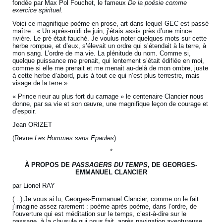
fondée par Max Pol Fouchet, le fameux
De la poésie comme
exercice spirituel.
Voici ce magnifique poème en prose, art dans lequel GEC est passé
maître : « Un après-midi de juin, j’étais assis près d’une mince
rivière. Le pré était fauché. Je voulus noter quelques mots sur cette
herbe rompue, et d’eux, s’élevait un ordre qui s’étendait à la terre, à
mon sang. L’ordre de ma vie. La plénitude du nom. Comme si,
quelque puissance me prenait, qui lentement s’était édifiée en moi,
comme si elle me prenait et me menait au-delà de mon ombre, juste
à cette herbe d’abord, puis à tout ce qui n’est plus terrestre, mais
visage de la terre ».
« Prince rieur au plus fort du carnage » le centenaire Clancier nous
donne, par sa vie et son œuvre, une magnifique leçon de courage et
d’espoir.
Jean ORIZET
(Revue
Les Hommes sans Epaules
).
*
À PROPOS DE
PASSAGERS DU TEMPS
,
DE GEORGES-
EMMANUEL CLANCIER
par Lionel RAY
( ..) Je vous ai lu, Georges-Emmanuel Clancier, comme on le fait
j’imagine assez rarement : poème après poème, dans l’ordre, de
l’ouverture qui est méditation sur le temps, c’est-à-dire sur le
passage, à la clausule qui nous fait, après navigation aventureuse,