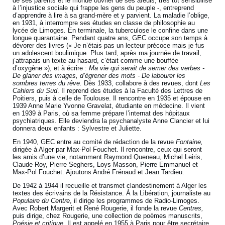
de ses parents et le monde ouvrier de ses aïeuls, très tôt sensibilisé
à l’injustice sociale qui frappe les gens du peuple -, entreprend
d’apprendre à lire à sa grand-mère et y parvient. La maladie l’oblige,
en 1931, à interrompre ses études en classe de philosophie au
lycée de Limoges. En terminale, la tuberculose le confine dans une
longue quarantaine. Pendant quatre ans, GEC occupe son temps à
dévorer des livres (« Je n’étais pas un lecteur précoce mais je fus
un adolescent boulimique. Plus tard, après ma journée de travail,
j’attrapais un texte au hasard, c’était comme une bouffée
d’oxygène »), et à écrire :
Ma vie qui serait de semer des verbes -
De glaner des images, d’égrener des mots - De labourer les
sombres terres du rêve.
Dès 1933, collabore à des revues, dont
Les
Cahiers du Sud
. Il reprend des études à la Faculté des Lettres de
Poitiers, puis à celle de Toulouse. Il rencontre en 1935 et épouse en
1939 Anne Marie Yvonne Gravelat, étudiante en médecine. Il vient
en 1939 à Paris, où sa femme prépare l’internat des hôpitaux
psychiatriques. Elle deviendra la psychanalyste Anne Clancier et lui
donnera deux enfants : Sylvestre et Juliette.
En 1940, GEC entre au comité de rédaction de la revue
Fontaine,
dirigée à Alger par Max-Pol Fouchet. Il rencontre, ceux qui seront
les amis d’une vie, notamment Raymond Queneau, Michel Leiris,
Claude Roy, Pierre Seghers, Loys Masson, Pierre Emmanuel et
Max-Pol Fouchet. Ajoutons André Frénaud et Jean Tardieu.
De 1942 à 1944 il recueille et transmet clandestinement à Alger les
textes des écrivains de la Résistance. À la Libération, journaliste au
Populaire du Centre
, il dirige les programmes de Radio-Limoges.
Avec Robert Margerit et René Rougerie, il fonde la revue
Centres,
puis dirige, chez Rougerie, une collection de poèmes manuscrits,
Poésie et critique
. Il est appelé en 1955 à Paris pour être secrétaire