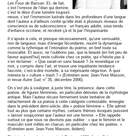
Les Fous de Bassan
. Et, de fait,
c’est l’ivresse de l’élan qui domine,
c’est le désir d’une lumière toujours
neuve, c’est l’immersion lustrale dans les profondeurs d’une langue
dont l’auteur a d’ailleurs confié qu’elle était à plusieurs niveaux de
conscience ou de subconscience : un français adulte, sous-tendu
d’enfance occitane, et recoloré çà et là par l’hispanisante.
Il s’ajoute à cela, et presque nécessairement, qu’une sensualité,
non de langueur, mais d’énergie fécondante, nourrit la dynamique
comme la rythmique et l’intonation du poème, en bref toute sa
musicalité. Et aussi, ne l’oublions pas, que la beauté (en fort peu de
faveur aujourd’hui) reste cultivée chez ce poète, qui n’hésite pas à
s’en réclamer : « Que serait-on sans beauté ? Je revendique ce
mot, y compris dans l’art, et trouve une inquiétante tendance
fasciste, c’est-à-dire mortelle, à sa méprisante néga-tion. À quoi
mènera la « culture » trash ? » (Entretien avec Jean-Yves Masson,
in revue
Autre Sud
, n° 35, décembre 2006).
On s’est plu à souligner, à juste titre, la présence, dans cette
poésie, de figures féminines, en particulier dérivées de la mythologie
antique. Mais l’auteur récuse fermement toute tentative de
rattachement de sa poésie à cette catégorie contestable, émergée
dans le précédent demi-siècle, dite « poésie féminine ». Elle admet
tout au plus que certains mythes, certains thèmes évoqués puissent
« laisser soupçonner que l’auteur est une femme. » Elle rappelle
surtout ce que nous ne devrions pas oublier : « que le féminin et le
masculin sont mêlés en chacun, en particulier chez les poètes. »
(Entretien avec Jean-Yves Masson, ibidem).