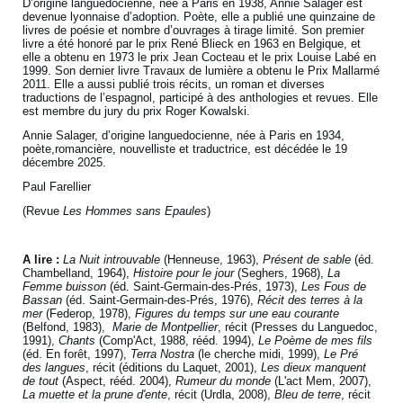
D’origine languedocienne, née à Paris en 1938, Annie Salager est
devenue lyonnaise d’adoption. Poète, elle a publié une quinzaine de
livres de poésie et nombre d’ouvrages à tirage limité. Son premier
livre a été honoré par le prix René Blieck en 1963 en Belgique, et
elle a obtenu en 1973 le prix Jean Cocteau et le prix Louise Labé en
1999. Son dernier livre Travaux de lumière a obtenu le Prix Mallarmé
2011. Elle a aussi publié trois récits, un roman et diverses
traductions de l’espagnol, participé à des anthologies et revues. Elle
est membre du jury du prix Roger Kowalski.
Annie Salager, d’origine languedocienne, née à Paris en 1934,
poète,romancière, nouvelliste et traductrice, est décédée le 19
décembre 2025.
Paul Farellier
(Revue
Les Hommes sans Epaules
)
A lire :
La Nuit introuvable
(Henneuse, 1963),
Présent de sable
(éd.
Chambelland, 1964),
Histoire pour le jour
(Seghers, 1968),
La
Femme buisson
(éd. Saint-Germain-des-Prés, 1973),
Les Fous de
Bassan
(éd. Saint-Germain-des-Prés, 1976),
Récit des terres à la
mer
(Federop, 1978),
Figures du temps sur une eau courante
(Belfond, 1983),
Marie de Montpellier
, récit (Presses du Languedoc,
1991),
Chants
(Comp'Act, 1988, rééd. 1994),
Le Poème de mes fils
(éd. En forêt, 1997),
Terra Nostra
(le cherche midi, 1999),
Le Pré
des langues
, récit (éditions du Laquet, 2001),
Les dieux manquent
de tout
(Aspect, rééd. 2004),
Rumeur du monde
(L'act Mem, 2007),
La muette et la prune d'ente
, récit (Urdla, 2008),
Bleu de terre
, récit