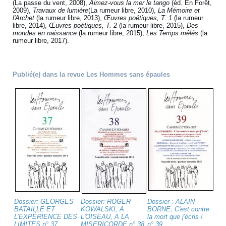
(La passe du vent, 2008),
Aimez-vous la mer le tango
(éd. En Forêt,
2009),
Travaux de lumière
(La rumeur libre, 2010),
La Mémoire et
l'Archet
(la rumeur libre, 2013),
Œuvres poétiques, T. 1
(la rumeur
libre, 2014),
Œuvres poétiques, T. 2
(la rumeur libre, 2015),
Des
mondes en naissance
(la rumeur libre, 2015),
Les Temps mêlés
(la
rumeur libre, 2017).
Publié(e) dans la revue Les Hommes sans épaules
Dossier: GEORGES
Dossier: ROGER
Dossier : ALAIN
BATAILLE ET
KOWALSKI, A
BORNE, C'est contre
L’EXPÉRIENCE DES
L'OISEAU, A LA
la mort que j'écris !
LIMITES n° 37
MISERICORDE n° 38
n° 39