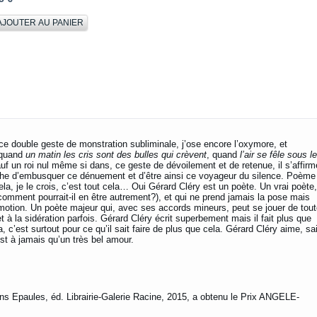
il ce double geste de monstration subliminale, j’ose encore l’oxymore, et
, quand
un matin les cris sont des bulles qui crèvent
, quand
l’air se fêle sous l
 sauf un roi nul même si dans, ce geste de dévoilement et de retenue, il s’affirm
rouche d’embusquer ce dénuement et d’être ainsi ce voyageur du silence. Poème
la, je le crois, c’est tout cela… Oui Gérard Cléry est un poète. Un vrai poète,
ment pourrait-il en être autrement?), et qui ne prend jamais la pose mais
motion. Un poète majeur qui, avec ses accords mineurs, peut se jouer de tou
à la sidération parfois. Gérard Cléry écrit superbement mais il fait plus que
la, c’est surtout pour ce qu’il sait faire de plus que cela. Gérard Cléry aime, sai
st à jamais qu’un très bel amour.
ns Epaules, éd. Librairie-Galerie Racine, 2015, a obtenu le Prix ANGELE-