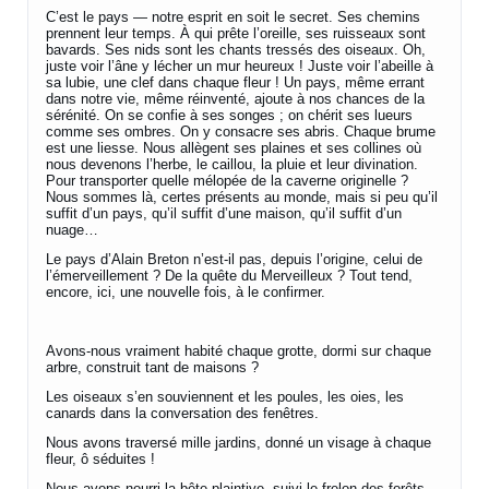
C’est le pays — notre esprit en soit le secret. Ses chemins
prennent leur temps. À qui prête l’oreille, ses ruisseaux sont
bavards. Ses nids sont les chants tressés des oiseaux. Oh,
juste voir l’âne y lécher un mur heureux ! Juste voir l’abeille à
sa lubie, une clef dans chaque fleur ! Un pays, même errant
dans notre vie, même réinventé, ajoute à nos chances de la
sérénité. On se confie à ses songes ; on chérit ses lueurs
comme ses ombres. On y consacre ses abris. Chaque brume
est une liesse. Nous allègent ses plaines et ses collines où
nous devenons l’herbe, le caillou, la pluie et leur divination.
Pour transporter quelle mélopée de la caverne originelle ?
Nous sommes là, certes présents au monde, mais si peu qu’il
suffit d’un pays, qu’il suffit d’une maison, qu’il suffit d’un
nuage…
Le pays d’Alain Breton n’est-il pas, depuis l’origine, celui de
l’émerveillement ? De la quête du Merveilleux ? Tout tend,
encore, ici, une nouvelle fois, à le confirmer.
Avons-nous vraiment habité chaque grotte, dormi sur chaque
arbre, construit tant de maisons ?
Les oiseaux s’en souviennent et les poules, les oies, les
canards dans la conversation des fenêtres.
Nous avons traversé mille jardins, donné un visage à chaque
fleur, ô séduites !
Nous avons nourri la bête plaintive, suivi le frelon des forêts,