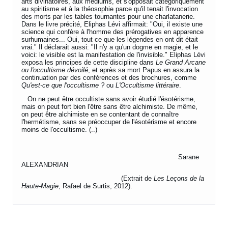
arts divinatoires, aux médiums, et s'opposait catégoriquement
au spiritisme et à la théosophie parce qu'il tenait l'invocation
des morts par les tables tournantes pour une charlatanerie.
Dans le livre précité, Eliphas Lévi affirmait: "Oui, il existe une
science qui confère à l'homme des prérogatives en apparence
surhumaines... Oui, tout ce que les légendes en ont dit était
vrai." Il déclarait aussi: "Il n'y a qu'un dogme en magie, et le
voici: le visible est la manifestation de l'invisible." Eliphas Lévi
exposa les principes de cette discipline dans
Le Grand Arcane
ou l'occultisme dévoilé
, et après sa mort Papus en assura la
continuation par des conférences et des brochures, comme
Qu'est-ce que l'occultisme ?
ou
L'Occultisme littéraire
.
On ne peut être occultiste sans avoir étudié l'ésotérisme,
mais on peut fort bien l'être sans être alchimiste. De même,
on peut être alchimiste en se contentant de connaître
l'hermétisme, sans se préoccuper de l'ésotérisme et encore
moins de l'occultisme. (..)
Sarane
ALEXANDRIAN
(Extrait de
Les Leçons de la
Haute-Magie
, Rafael de Surtis, 2012).