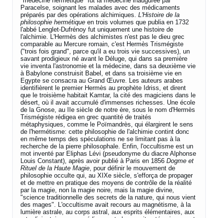
"médecine hermétique" fut la médecine inaugurée par
Paracelse, soignant les malades avec des médicaments
préparés par des opérations alchimiques.
L'Histoire de la
philosophie hermétique
en trois volumes que publia en 1732
l'abbé Lenglet-Dufrénoy fut uniquement une histoire de
l'alchimie. L'Hermès des alchimistes n'est pas le dieu grec
comparable au Mercure romain, c'est Hermès Trismégiste
("trois fois grand", parce qu'il a eu trois vie successives), un
savant prodigieux né avant le Déluge, qui dans sa première
vie inventa l'astronomie et la médecine, dans sa deuxième vie
à Babylone construisit Babel, et dans sa troisième vie en
Egypte se consacra au Grand Œuvre. Les auteurs arabes
identifièrent le premier Hermès au prophète Idriss, et dirent
que le troisième habitait Kamtar, la cité des magiciens dans le
désert, où il avait accumulé d'immenses richesses. Une école
de la Gnose, au IIe siècle de notre ère, sous le nom d'Hermès
Trismégiste rédigea en grec quantité de traités
métaphysiques, comme le Poïmandrès, qui élargirent le sens
de l'hermétisme: cette philosophie de l'alchimie contint donc
en même temps des spéculations ne se limitant pas à la
recherche de la pierre philosophale. Enfin, l'occultisme est un
mot inventé par Eliphas Lévi (pseudonyme du diacre Alphonse
Louis Constant), après avoir publié à Paris en 1856
Dogme et
Rituel de la Haute Magie
, pour définir le mouvement de
philosophie occulte qui, au XIXe siècle, s'efforça de propager
et de mettre en pratique des moyens de contrôle de la réalité
par la magie, non la magie noire, mais la magie divine,
"science traditionnelle des secrets de la nature, qui nous vient
des mages". L'occultisme avait recours au magnétisme, à la
lumière astrale, au corps astral, aux esprits élémentaires, aux