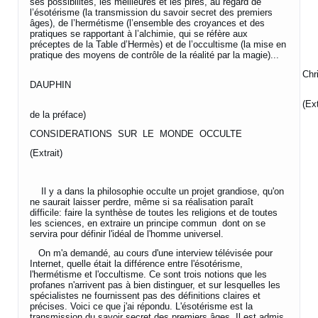
ses possibilités, les meilleures et les pires, au regard de
l’ésotérisme (la transmission du savoir secret des premiers
âges), de l’hermétisme (l’ensemble des croyances et des
pratiques se rapportant à l’alchimie, qui se réfère aux
préceptes de la Table d’Hermès) et de l’occultisme (la mise en
pratique des moyens de contrôle de la réalité par la magie)...
Christoph
DAUPHIN
(Extrai
de la préface)
CONSIDERATIONS SUR LE MONDE OCCULTE
(Extrait)
Il y a dans la philosophie occulte un projet grandiose, qu'on
ne saurait laisser perdre, même si sa réalisation paraît
difficile: faire la synthèse de toutes les religions et de toutes
les sciences, en extraire un principe commun dont on se
servira pour définir l'idéal de l'homme universel.
On m'a demandé, au cours d'une interview télévisée pour
Internet, quelle était la différence entre l'ésotérisme,
l'hermétisme et l'occultisme. Ce sont trois notions que les
profanes n'arrivent pas à bien distinguer, et sur lesquelles les
spécialistes ne fournissent pas des définitions claires et
précises. Voici ce que j'ai répondu. L'ésotérisme est la
transmission du savoir secret des premiers âges. Il est admis