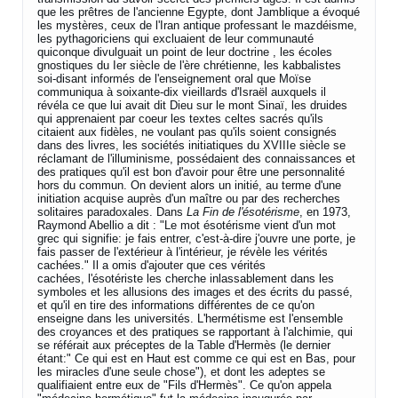
que les prêtres de l'ancienne Egypte, dont Jamblique a évoqué
les mystères, ceux de l'Iran antique professant le mazdéisme,
les pythagoriciens qui excluaient de leur communauté
quiconque divulguait un point de leur doctrine , les écoles
gnostiques du Ier siècle de l'ère chrétienne, les kabbalistes
soi-disant informés de l'enseignement oral que Moïse
communiqua à soixante-dix vieillards d'Israël auxquels il
révéla ce que lui avait dit Dieu sur le mont Sinaï, les druides
qui apprenaient par coeur les textes celtes sacrés qu'ils
citaient aux fidèles, ne voulant pas qu'ils soient consignés
dans des livres, les sociétés initiatiques du XVIIIe siècle se
réclamant de l'illuminisme, possédaient des connaissances et
des pratiques qu'il est bon d'avoir pour être une personnalité
hors du commun. On devient alors un initié, au terme d'une
initiation acquise auprès d'un maître ou par des recherches
solitaires paradoxales. Dans
La Fin de l'ésotérisme
, en 1973,
Raymond Abellio a dit : "Le mot ésotérisme vient d'un mot
grec qui signifie: je fais entrer, c'est-à-dire j'ouvre une porte, je
fais passer de l'extérieur à l'intérieur, je révèle les vérités
cachées." Il a omis d'ajouter que ces vérités
cachées, l'ésotériste les cherche inlassablement dans les
symboles et les allusions des images et des écrits du passé,
et qu'il en tire des informations différentes de ce qu'on
enseigne dans les universités. L'hermétisme est l'ensemble
des croyances et des pratiques se rapportant à l'alchimie, qui
se référait aux préceptes de la Table d'Hermès (le dernier
étant:" Ce qui est en Haut est comme ce qui est en Bas, pour
les miracles d'une seule chose"), et dont les adeptes se
qualifiaient entre eux de "Fils d'Hermès". Ce qu'on appela