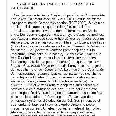
SARANE ALEXANDRIAN ET LES LECONS DE LA
HAUTE-MAGIE
Les Leçons de la Haute Magie
, qui paraît après
L’Impossible
est un jeu
(Editinter/Rafael de Surtis, 2011), est le deuxième
livre posthume de Sarane Alexandrian (1927-2009), écrivain et
intellectuel d’exception, qui a prolongé et actualisé le
surréalisme tout en élevant le non-conformisme en Art de
vivre. Les
Leçons
appartiennent à un cycle d’œuvres inédites,
que l’auteur a regroupé sous le titre général de :
Idées pour un
Art de vivre
. Le premier volume s’intitule :
La Science de l’être
(trois chapitres sur les étapes de l’acheminement de l’être). Le
deuxième :
Le Spectre du langage
(sept chapitres sur la
littérature, l’imaginaire et la poésie). Le troisième :
Une et un
font Tout
(trois chapitres sur la nature féminine et sur les
fantasmagories des rapports amoureux). Le quatrième :
Les
Leçons de la Haute Magie
(vie, mort et croyances au regard
de l’occultisme et de l’ésotérisme). La cinquième :
Court traité
de métapolitique
(quatre chapitres, qui partant du socialisme
romantique de Charles Fourier, notamment, élaborent les
éléments d’un système de politique transcendante). La
sixième :
L’Art et le désir
(quatre chapitres sur l’esthétique
ontologique et la synthèse des arts). Cette série embrase
toute la pensée d’Alexandrian, qui se rattache aussi bien à la
philosophie occulte et à l’érotologie, qu’à l’analyse des
principaux systèmes d’évaluation du réel. Ses influences et
ses fondamentaux sont connus : André Breton, le poète
insoumis du surréel ; Charles Fourier, le maître d’Harmonie ;
Aleister Crowley, le maître de la Haute magie sexuelle ;