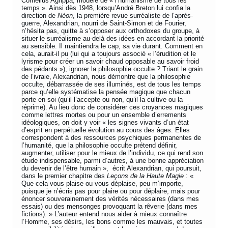
Cornelius Agrippa, modèle de « l’humanisme de tous les
temps ». Ainsi dès 1948, lorsqu’André Breton lui confia la
direction de
Néon
, la première revue surréaliste de l’après-
guerre, Alexandrian, nourri de Saint-Simon et de Fourier,
n’hésita pas, quitte à s’opposer aux orthodoxes du groupe, à
situer le surréalisme au-delà des idées en accordant la priorité
au sensible. Il maintiendra le cap, sa vie durant. Comment en
cela, aurait-il pu (lui qui a toujours associé « l’érudition et le
lyrisme pour créer un savoir chaud opposable au savoir froid
des pédants »), ignorer la philosophie occulte ? Triant le grain
de l’ivraie, Alexandrian, nous démontre que la philosophie
occulte, débarrassée de ses illuminés, est de tous les temps
parce qu’elle systématise la pensée magique que chacun
porte en soi (qu’il l’accepte ou non, qu’il la cultive ou la
réprime). Au lieu donc de considérer ces croyances magiques
comme lettres mortes ou pour un ensemble d’errements
idéologiques, on doit y voir « les signes vivants d’un état
d’esprit en perpétuelle évolution au cours des âges. Elles
correspondent à des ressources psychiques permanentes de
l’humanité, que la philosophie occulte prétend définir,
augmenter, utiliser pour le mieux de l’individu, ce qui rend son
étude indispensable, parmi d’autres, à une bonne appréciation
du devenir de l’être humain », écrit Alexandrian, qui poursuit,
dans le premier chapitre des
Leçons de la Haute Magie
: «
Que cela vous plaise ou vous déplaise, peu m’importe,
puisque je n’écris pas pour plaire ou pour déplaire, mais pour
énoncer souverainement des vérités nécessaires (dans mes
essais) ou des mensonges provoquant la rêverie (dans mes
fictions). » L’auteur entend nous aider à mieux connaître
l’Homme, ses désirs, les bons comme les mauvais, et toutes