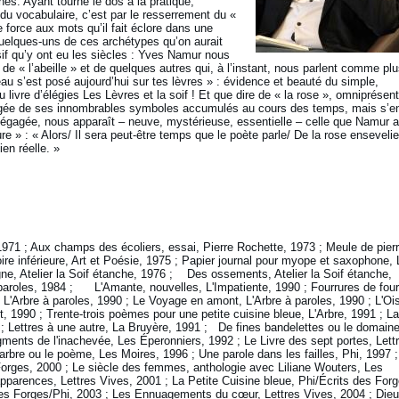
gnes. Ayant tourné le dos à la pratique,
 du vocabulaire, c’est par le resserrement du «
force aux mots qu’il fait éclore dans une
quelques-uns de ces archétypes qu’on aurait
if qu’y ont eu les siècles : Yves Namur nous
», de « l’abeille » et de quelques autres qui, à l’instant, nous parlent comme pl
eau s’est posé aujourd’hui sur tes lèvres » : évidence et beauté du simple,
 livre d’élégies Les Lèvres et la soif ! Et que dire de « la rose », omniprésen
ée de ses innombrables symboles accumulés au cours des temps, mais s’e
égagée, nous apparaît – neuve, mystérieuse, essentielle – celle que Namur a
» : « Alors/ Il sera peut-être temps que le poète parle/ De la rose ensevelie
en réelle. »
1971 ; Aux champs des écoliers, essai, Pierre Rochette, 1973 ; Meule de pierr
ire inférieure, Art et Poésie, 1975 ; Papier journal pour myope et saxophone, 
e, Atelier la Soif étanche, 1976 ; Des ossements, Atelier la Soif étanche,
 paroles, 1984 ; L'Amante, nouvelles, L'Impatiente, 1990 ; Fourrures de fou
 L'Arbre à paroles, 1990 ; Le Voyage en amont, L'Arbre à paroles, 1990 ; L'Oi
rt, 1990 ; Trente-trois poèmes pour une petite cuisine bleue, L'Arbre, 1991 ; La
 ; Lettres à une autre, La Bruyère, 1991 ; De fines bandelettes ou le domain
agments de l'inachevée, Les Éperonniers, 1992 ; Le Livre des sept portes, Lett
'arbre ou le poème, Les Moires, 1996 ; Une parole dans les failles, Phi, 1997 ;
Forges, 2000 ; Le siècle des femmes, anthologie avec Liliane Wouters, Les
apparences, Lettres Vives, 2001 ; La Petite Cuisine bleue, Phi/Écrits des Forg
s Forges/Phi, 2003 ; Les Ennuagements du cœur, Lettres Vives, 2004 ; Dieu