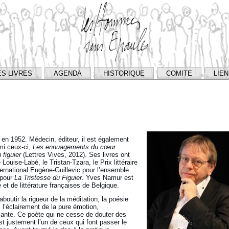
ES LIVRES
AGENDA
HISTORIQUE
COMITE
LIE
en 1952. Médecin, éditeur, il est également
rmi ceux-ci,
Les ennuagements du cœur
 figuier
(Lettres Vives, 2012). Ses livres ont
ouise-Labé, le Tristan-Tzara, le Prix littéraire
ernational Eugène-Guillevic pour l’ensemble
 pour
La Tristesse du Figuier
. Yves Namur est
et de littérature françaises de Belgique.
boutir la rigueur de la méditation, la poésie
 l’éclairement de la pure émotion,
mante. Ce poète qui ne cesse de douter des
st justement l’un de ceux qui font passer le