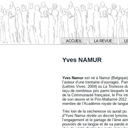
ACCUEIL
LA REVUE
L
Yves NAMUR
Yves Namur
est né à Namur (Belgique) 
l’auteur d’une trentaine d’ouvrages. Pa
(Lettres Vives, 2004) ou
La Tristesse du
reçu de nombreux prix parmi lesquels le L
de la Communauté française, le Prix int
de son œuvre et le Prix-Mallarmé 2012
membre de l’Académie royale de langue 
Très loin de la sécheresse où aurait pu a
d’Yves Namur révèle un discret lyrisme,
l’engagement et le partage de l’âme ai
pouvoirs de sa langue et de sa parole e