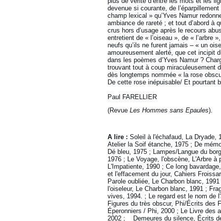
plus de vérité d’entre les mots et les li
devenue si courante, de l’éparpillement
champ lexical » qu’Yves Namur redonne 
ambiance de rareté ; et tout d’abord à 
crus hors d’usage après le recours abus
entretient de « l’oiseau », de « l’arbre 
neufs qu’ils ne furent jamais – « un ois
amoureusement alerté, que cet incipit du
dans les poèmes d’Yves Namur ? Charg
trouvant tout à coup miraculeusement d
dès longtemps nommée « la rose obscure 
De cette rose inépuisable/ Et pourtant bi
Paul FARELLIER
(Revue
Les Hommes sans Epaules
).
A lire :
Soleil à l'échafaud, La Dryade, 
Atelier la Soif étanche, 1975 ; De mémo
Dé bleu, 1975 ; Lampes/Langue du borgn
1976 ; Le Voyage, l'obscène, L'Arbre à
L'Impatiente, 1990 ; Ce long bavardage,
et l'effacement du jour, Cahiers Froissa
Parole oubliée, Le Charbon blanc, 1991
l'oiseleur, Le Charbon blanc, 1991 ; Fr
vives, 1994. ; Le regard est le nom de l
Figures du très obscur, Phi/Écrits des 
Éperonniers / Phi, 2000 ; Le Livre des 
2002 ; Demeures du silence, Écrits de