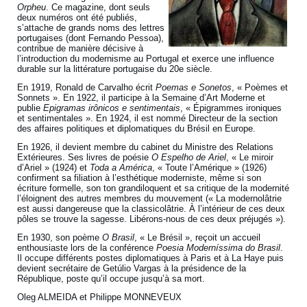
Orpheu
. Ce magazine, dont seuls
deux numéros ont été publiés,
s’attache de grands noms des lettres
portugaises (dont Fernando Pessoa),
contribue de manière décisive à
l’introduction du modernisme au Portugal et exerce une influence
durable sur la littérature portugaise du 20e siècle.
En 1919, Ronald de Carvalho écrit
Poemas e Sonetos
, « Poèmes et
Sonnets ». En 1922, il participe à la Semaine d’Art Moderne et
publie
Epigramas irônicos e sentimentais
, « Épigrammes ironiques
et sentimentales ». En 1924, il est nommé Directeur de la section
des affaires politiques et diplomatiques du Brésil en Europe.
En 1926, il devient membre du cabinet du Ministre des Relations
Extérieures. Ses livres de poésie
O Espelho de Ariel
, « Le miroir
d’Ariel » (1924) et
Toda a América
, « Toute l’Amérique » (1926)
confirment sa filiation à l’esthétique moderniste, même si son
écriture formelle, son ton grandiloquent et sa critique de la modernité
l’éloignent des autres membres du mouvement (« La modernolâtrie
est aussi dangereuse que la classicolâtrie. À l’intérieur de ces deux
pôles se trouve la sagesse. Libérons-nous de ces deux préjugés »).
En 1930, son poème
O Brasil
, « Le Brésil », reçoit un accueil
enthousiaste lors de la conférence
Poesia Moderníssima do Brasil
.
Il occupe différents postes diplomatiques à Paris et à La Haye puis
devient secrétaire de Getúlio Vargas à la présidence de la
République, poste qu’il occupe jusqu’à sa mort.
Oleg ALMEIDA et Philippe MONNEVEUX