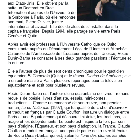
aux États-Unis. Elle obtient par la
suite un Doctorat en Droit
International auprès de l’Université de
la Sorbonne à Paris, où elle rencontre
son mari, Pierre Ollivier, juriste
international et avocat. Elle décide alors de s’installer dans la
capitale française. Depuis 1994, elle partage sa vie entre Paris,
Genève et Quito.
Après avoir été professeur à l’Université Catholique de Quito,
consultante auprès du Département Légal de l’Unesco et Attachée
Culturelle de l’Ambassade de l’Équateur auprès de l’Unesco, Rocío
Durán-Barba se consacre à ses deux grandes passions : l’écriture et
la culture.
Elle a l’auteur de plus de sept cents chroniques pour le quotidien
équatorien
El Comercio
(Quito) et le réseau
Diarios de América
; elle
a en outre réalisé à Paris plusieurs reportages pour la télévision
équatorienne et écrit pour plusieurs revues.
Rocío Durán-Barba est l’auteur d’une quarantaine de livres : romans,
recueils de poésie, livres d’artiste, essais, mini-contes,
traductions… Comme un condensé de son œuvre, son premier
roman,
Ici ou Nulle part
(1997), qui fut qualifié de « chef d’œuvre »
et traduit en français par Claude Couffon, instaure un dialogue entre
Paris et une Équatorienne qui découvre l’histoire, les traditions, la
magie et les débordements. Le poète est inspiré à la fois par son
pays d’origine, l’Équateur, et son pays d’adoption, la France. Claude
Couffon a traduit en français une grande partie de l’œuvre littéraire
de Rocío Durán-Barba, qui est, selon lui
l’une des plumes les plus