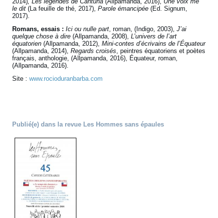
2014)
, Les légendes de Cantuña
(Allpamanda, 2016),
Une voix me
le dit
(La feuille de thé, 2017),
Parole émancipée
(Ed. Signum,
2017).
Romans, essais :
Ici ou nulle part
, roman,
(Indigo, 2003),
J’ai
quelque chose à dire
(Allpamanda, 2008),
L’univers de l’art
équatorien
(Allpamanda, 2012),
Mini-contes d’écrivains de l’Équateur
(Allpamanda, 2014),
Regards croisés
, peintres équatoriens et poètes
français, anthologie, (Allpamanda, 2016), Équateur, roman,
(Allpamanda, 2016).
Site :
www.rocioduranbarba.com
Publié(e) dans la revue Les Hommes sans épaules