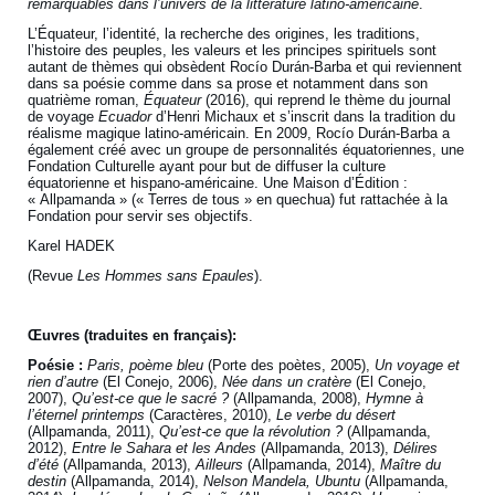
remarquables dans l’univers de la littérature latino-américaine
.
L’Équateur, l’identité, la recherche des origines, les traditions,
l’histoire des peuples, les valeurs et les principes spirituels sont
autant de thèmes qui obsèdent Rocío Durán-Barba et qui reviennent
dans sa poésie comme dans sa prose et notamment dans son
quatrième roman,
Équateur
(2016), qui reprend le thème du journal
de voyage
Ecuador
d’Henri Michaux et s’inscrit dans la tradition du
réalisme magique latino-américain. En 2009, Rocío Durán-Barba a
également créé avec un groupe de personnalités équatoriennes, une
Fondation Culturelle ayant pour but de diffuser la culture
équatorienne et hispano-américaine. Une Maison d’Édition :
« Allpamanda » (« Terres de tous » en quechua) fut rattachée à la
Fondation pour servir ses objectifs.
Karel HADEK
(Revue
Les Hommes sans Epaules
).
Œuvres (traduites en français):
Poésie :
Paris, poème bleu
(Porte des poètes, 2005),
Un voyage et
rien d’autre
(El Conejo, 2006),
Née dans un cratère
(El Conejo,
2007),
Qu’est-ce que le sacré ?
(Allpamanda, 2008),
Hymne à
l’éternel printemps
(Caractères, 2010),
Le verbe du désert
(Allpamanda, 2011),
Qu’est-ce que la révolution ?
(Allpamanda,
2012),
Entre le Sahara et les Andes
(Allpamanda, 2013),
Délires
d’été
(Allpamanda, 2013),
Ailleurs
(Allpamanda, 2014),
Maître du
destin
(Allpamanda, 2014),
Nelson Mandela, Ubuntu
(Allpamanda,