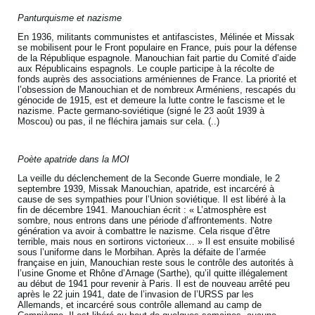
Panturquisme et nazisme
En 1936, militants communistes et antifascistes, Mélinée et Missak
se mobilisent pour le Front populaire en France, puis pour la défense
de la République espagnole. Manouchian fait partie du Comité d’aide
aux Républicains espagnols. Le couple participe à la récolte de
fonds auprès des associations arméniennes de France. La priorité et
l’obsession de Manouchian et de nombreux Arméniens, rescapés du
génocide de 1915, est et demeure la lutte contre le fascisme et le
nazisme. Pacte germano-soviétique (signé le 23 août 1939 à
Moscou) ou pas, il ne fléchira jamais sur cela. (..)
Poète apatride dans la MOI
La veille du déclenchement de la Seconde Guerre mondiale, le 2
septembre 1939, Missak Manouchian, apatride, est incarcéré à
cause de ses sympathies pour l’Union soviétique. Il est libéré à la
fin de décembre 1941. Manouchian écrit : « L’atmosphère est
sombre, nous entrons dans une période d’affrontements. Notre
génération va avoir à combattre le nazisme. Cela risque d’être
terrible, mais nous en sortirons victorieux… » Il est ensuite mobilisé
sous l’uniforme dans le Morbihan. Après la défaite de l’armée
française en juin, Manouchian reste sous le contrôle des autorités à
l’usine Gnome et Rhône d’Arnage (Sarthe), qu’il quitte illégalement
au début de 1941 pour revenir à Paris. Il est de nouveau arrêté peu
après le 22 juin 1941, date de l’invasion de l’URSS par les
Allemands, et incarcéré sous contrôle allemand au camp de