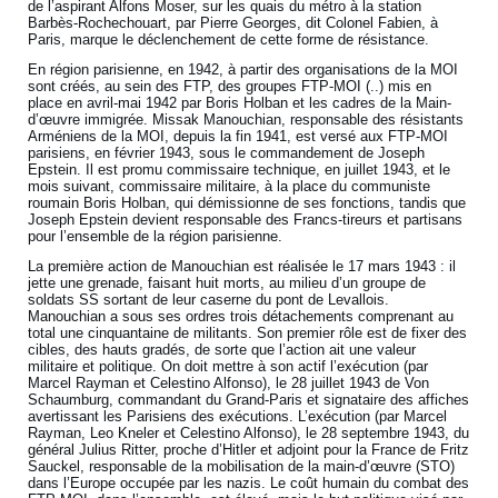
de l’aspirant Alfons Moser, sur les quais du métro à la station
Barbès-Rochechouart, par Pierre Georges, dit Colonel Fabien, à
Paris, marque le déclenchement de cette forme de résistance.
En région parisienne, en 1942, à partir des organisations de la MOI
sont créés, au sein des FTP, des groupes FTP-MOI (..) mis en
place en avril-mai 1942 par Boris Holban et les cadres de la Main-
d’œuvre immigrée. Missak Manouchian, responsable des résistants
Arméniens de la MOI, depuis la fin 1941, est versé aux FTP-MOI
parisiens, en février 1943, sous le commandement de Joseph
Epstein. Il est promu commissaire technique, en juillet 1943, et le
mois suivant, commissaire militaire, à la place du communiste
roumain Boris Holban, qui démissionne de ses fonctions, tandis que
Joseph Epstein devient responsable des Francs-tireurs et partisans
pour l’ensemble de la région parisienne.
La première action de Manouchian est réalisée le 17 mars 1943 : il
jette une grenade, faisant huit morts, au milieu d’un groupe de
soldats SS sortant de leur caserne du pont de Levallois.
Manouchian a sous ses ordres trois détachements comprenant au
total une cinquantaine de militants. Son premier rôle est de fixer des
cibles, des hauts gradés, de sorte que l’action ait une valeur
militaire et politique. On doit mettre à son actif l’exécution (par
Marcel Rayman et Celestino Alfonso), le 28 juillet 1943 de Von
Schaumburg, commandant du Grand-Paris et signataire des affiches
avertissant les Parisiens des exécutions. L’exécution (par Marcel
Rayman, Leo Kneler et Celestino Alfonso), le 28 septembre 1943, du
général Julius Ritter, proche d’Hitler et adjoint pour la France de Fritz
Sauckel, responsable de la mobilisation de la main-d’œuvre (STO)
dans l’Europe occupée par les nazis. Le coût humain du combat des