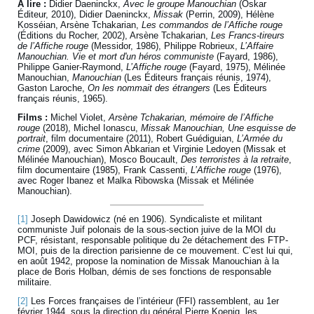
À lire :
Didier Daeninckx,
Avec le groupe Manouchian
(Oskar
Éditeur, 2010), Didier Daeninckx,
Missak
(Perrin, 2009), Hélène
Kosséian, Arsène Tchakarian,
Les commandos de l’Affiche rouge
(Éditions du Rocher, 2002), Arsène Tchakarian,
Les Francs-tireurs
de l’Affiche rouge
(Messidor, 1986), Philippe Robrieux,
L’Affaire
Manouchian. Vie et mort d'un héros communiste
(Fayard, 1986),
Philippe Ganier-Raymond,
L’Affiche rouge
(Fayard, 1975), Mélinée
Manouchian,
Manouchian
(Les Éditeurs français réunis, 1974),
Gaston Laroche,
On les nommait des étrangers
(Les Éditeurs
français réunis, 1965).
Films :
Michel Violet,
Arsène Tchakarian, mémoire de l’Affiche
rouge
(2018), Michel Ionascu,
Missak Manouchian, Une esquisse de
portrait
, film documentaire (2011), Robert Guédiguian,
L’Armée du
crime
(2009), avec Simon Abkarian et Virginie Ledoyen (Missak et
Mélinée Manouchian), Mosco Boucault,
Des terroristes à la retraite
,
film documentaire (1985), Frank Cassenti,
L’Affiche rouge
(1976),
avec Roger Ibanez et Malka Ribowska (Missak et Mélinée
Manouchian).
[1]
Joseph Dawidowicz (né en 1906). Syndicaliste et militant
communiste Juif polonais de la sous-section juive de la MOI du
PCF, résistant, responsable politique du 2e détachement des FTP-
MOI, puis de la direction parisienne de ce mouvement. C’est lui qui,
en août 1942, propose la nomination de Missak Manouchian à la
place de Boris Holban, démis de ses fonctions de responsable
militaire.
[2]
Les Forces françaises de l’intérieur (FFI) rassemblent, au 1er
février 1944, sous la direction du général Pierre Koenig, les