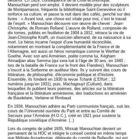
désarroi. En 1929, conséquence de la Crise économique,
Manouchian perd son emploi. Il devient modèle pour des sculpteurs
de Montparnasse, fréquente la bibliothèque Saint-Geneviève où il
renforce sa culture, et passe la nuit dans des cafés, penché sur des
livres : « Avant tout, une chose est vitale pour moi, c’est le travail
de l’esprit. » Manouchian découvre son œuvre de chevet :
Jean-
Christophe
, de Romain Rolland. L’œuvre de Rolland, composée de
dix tomes, publiés en feuilleton de 1904 à 1912, retrace la vie de
Jean-Christophe Krafft, un musicien allemand, de sa naissance à sa
mort. Le héros incarne l’espoir d’une humanité réconciliée,
notamment en montrant la complémentarité de la France et de
l’Allemagne, est aussi un héros romantique comme le Werther de
Goethe. Avec son ami Arménien, poète comme lui, Kégham
Atmadjian alias Semma (qui sera tué à l’âge de 30 ans, en 1940 ;
lors de la bataille de France sur le front des Flandres), Manouchian
s’inscrit à la Sorbonne en auditeur libre. Ils y suivent des cours de
littérature, de philosophie, d'économie politique et d’histoire.
Ensemble, ils fondent en 1930 la revue
Tchank
(L’Effort ; 12
numéros jusqu’en 1931), puis,
Machagouyt
(Culture), dans
lesquelles ils publient leurs poèmes, des articles sur la littérature
française et la littérature arménienne, des traductions en arménien
de Baudelaire, Verlaine et Rimbaud.
En 1934, Manouchian adhère au Parti communiste français, suit les
cours de l’Université ouvrière du Parti et entre au Comité de
Secours pour l’Arménie (H.O.C.), créé en 1921 pour soutenir la
République soviétique d’Arménie. (..)
Lors du congrès de juillet 1935, Missak Manouchian devient un
permanent de la HOC et intègre le conseil central en même temps
que Mélinée Assadourian, déléguée du comité de Belleville, qui est