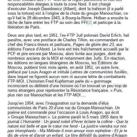
responsabilités élargies à toute la zone Nord. Il est chargé
d’exécuter Joseph Dawidowicz (Albert), dont la trahison (il a parlé
sous la torture) est à l’origine de la chute du groupe Manouchian, ce
qu’il fait le 28 décembre 1943, à Bourg-la-Reine. Holban a ensuite la
tâche de faire entrer les FTP au sein des FFI
[2]
et participe à la
libération de Paris.
Deux ans plus tard, en 1951, l’ex-FTP Juif polonais David Erlich, fait
paraître, avec une postface de Charles Tillon, ex-commandant en
chef des Francs-tireurs et partisans,
Pages de gloire des 23
, aux
éditions France d’Abord. Le livre est très fraîchement accueilli par le
PCF et pire encore par Moscou, alors livrée aux purges, dont de
nombreux anciens de la MOI et notamment des Juifs. En réaction,
les éditions en langues étrangères de Moscou, les Éditions de
Moscou, publient trois mois après, en août 1951, un autre livre,
préfacé par Louis Aragon et intitulé
Lettres de communistes fusillés
,
dans lequel ne figurent aucun nom ni aucune lettre de combattants
FTP-MOI. L’historien Fred Kupferman parle du « gommage
inconscient ou délibéré d’une histoire où l’on trouvait un peu trop de
noms étrangers pour représenter la Résistance française. » Puis,
plus rien sur Manouchian et les FTP-MOI….
Jusqu’en 1954, avec l’inauguration sur la demande d’élus
communistes de Paris 20 d’une rue du Groupe-Manouchian. Un
poème est commandé pour l’occasion à Louis Aragon, qui écrit
« Groupe Manouchian ». Le poème paraît le 5 mars 1955 dans le
journal
L’Humanité
:
Un grand soleil d’hiver éclaire la colline - Que la
nature est belle et que le cœur me fend - La justice viendra sur nos
pas triomphants - Ma Mélinée ô mon amour mon orpheline - Et je te
dis de vivre et d'avoir un enfant
. Le titre définitif du poème d’Aragon