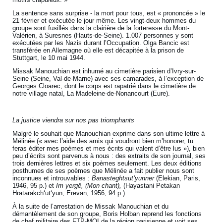
La sentence sans surprise - la mort pour tous, est « prononcée » le
21 février et exécutée le jour même. Les vingt-deux hommes du
groupe sont fusillés dans la clairière de la forteresse du Mont-
Valérien, à Suresnes (Hauts-de-Seine). 1.007 personnes y sont
exécutées par les Nazis durant l’Occupation. Olga Bancic est
transférée en Allemagne où elle est décapitée à la prison de
Stuttgart, le 10 mai 1944.
Missak Manouchian est inhumé au cimetière parisien d’Ivry-sur-
Seine (Seine, Val-de-Marne) avec ses camarades, à l’exception de
Georges Cloarec, dont le corps est rapatrié dans le cimetière de
notre village natal, La Madeleine-de-Nonancourt (Eure).
La justice viendra sur nos pas triomphants
Malgré le souhait que Manouchian exprime dans son ultime lettre à
Mélinée (« avec l’aide des amis qui voudront bien m’honorer, tu
feras éditer mes poèmes et mes écrits qui valent d’être lus »), bien
peu d’écrits sont parvenus à nous : des extraits de son journal, ses
trois dernières lettres et six poèmes seulement. Les deux éditions
posthumes de ses poèmes que Mélinée a fait publier nous sont
inconnues et introuvables :
Banasteghtsutʻyunner
(Elekian, Paris,
1946, 95 p.) et
Im yergě, (Mon chant),
(Hayastani Petakan
Hratarakchʻutʻyun, Erevan, 1956, 94 p.).
À la suite de l’arrestation de Missak Manouchian et du
démantèlement de son groupe, Boris Holban reprend les fonctions
de chef militaire des FTP-MOI de la région parisienne et voit ses