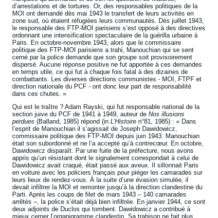
d’arrestations et de tortures. Or, des responsables politiques de la
MOI ont demandé dès mai 1943 le transfert de leurs activités en
zone sud, où étaient réfugiées leurs communautés. Dès juillet 1943,
le responsable des FTP-MOI parisiens s’est opposé à des directives
ordonnant une intensification spectaculaire de la guérilla urbaine à
Paris. En octobre-novembre 1943, alors que le commissaire
politique des FTP-MOI parisiens a trahi, Manouchian qui se sent
cerné par la police demande que son groupe soit provisoirement
dispersé. Aucune réponse positive ne fut apportée à ces demandes
en temps utile, ce qui fut à chaque fois fatal à des dizaines de
combattants. Les diverses directions communistes - MOI, FTPF et
direction nationale du PCF - ont donc leur part de responsabilité
dans ces chutes. »
Qui est le traître ? Adam Rayski, qui fut responsable national de la
section juive du PCF de 1941 à 1949, auteur de
Nos illusions
perdues
(Balland, 1985) répond (in
L’Histoire
n°81, 1985) : « Dans
l’esprit de Manouchian il s’agissait de Joseph Dawidowicz,
commissaire politique des FTP-MOI depuis juin 1943. Manouchian
était son subordonné et ne l’a accepté qu’à contrecœur. En octobre,
Dawidowicz disparaît. Par une fuite de la préfecture, nous avons
appris qu’un résistant dont le signalement correspondait à celui de
Dawidowicz avait craqué, était passé aux aveux. Il sillonnait Paris
en voiture avec les policiers français pour piéger les camarades sur
leurs lieux de rendez-vous. À la suite d’une évasion simulée, il
devait infiltrer la MOI et remonter jusqu’à la direction clandestine du
Parti. Après les coups de filet de mars 1943 – 140 camarades
arrêtés –, la police s’était déjà bien infiltrée. En janvier 1944, ce sont
deux adjoints de Duclos qui tombent. Dawidowicz a contribué à
mieux cerner l’organigramme clandestin. Sa trahison ne fait plus