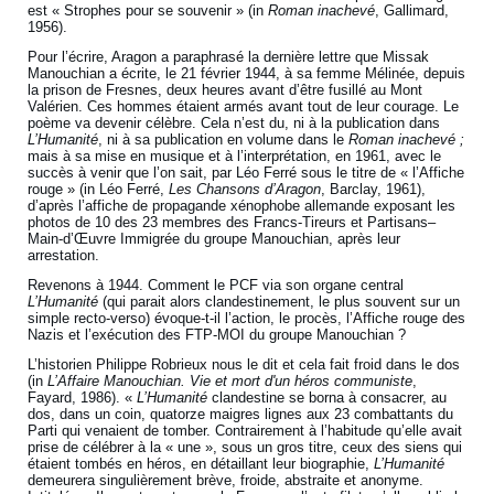
est « Strophes pour se souvenir » (in
Roman inachevé
, Gallimard,
1956).
Pour l’écrire, Aragon a paraphrasé la dernière lettre que Missak
Manouchian a écrite, le 21 février 1944, à sa femme Mélinée, depuis
la prison de Fresnes, deux heures avant d’être fusillé au Mont
Valérien. Ces hommes étaient armés avant tout de leur courage. Le
poème va devenir célèbre. Cela n’est du, ni à la publication dans
L’Humanité
, ni à sa publication en volume dans le
Roman inachevé ;
mais à sa mise en musique et à l’interprétation, en 1961, avec le
succès à venir que l’on sait, par Léo Ferré sous le titre de « l’Affiche
rouge » (in Léo Ferré,
Les Chansons d’Aragon
, Barclay, 1961),
d’après l’affiche de propagande xénophobe allemande exposant les
photos de 10 des 23 membres des Francs-Tireurs et Partisans–
Main-d’Œuvre Immigrée du groupe Manouchian, après leur
arrestation.
Revenons à 1944. Comment le PCF via son organe central
L’Humanité
(qui parait alors clandestinement, le plus souvent sur un
simple recto-verso) évoque-t-il l’action, le procès, l’Affiche rouge des
Nazis et l’exécution des FTP-MOI du groupe Manouchian ?
L’historien Philippe Robrieux nous le dit et cela fait froid dans le dos
(in
L’Affaire Manouchian. Vie et mort d'un héros communiste
,
Fayard, 1986). «
L’Humanité
clandestine se borna à consacrer, au
dos, dans un coin, quatorze maigres lignes aux 23 combattants du
Parti qui venaient de tomber. Contrairement à l’habitude qu’elle avait
prise de célébrer à la « une », sous un gros titre, ceux des siens qui
étaient tombés en héros, en détaillant leur biographie,
L’Humanité
demeurera singulièrement brève, froide, abstraite et anonyme.