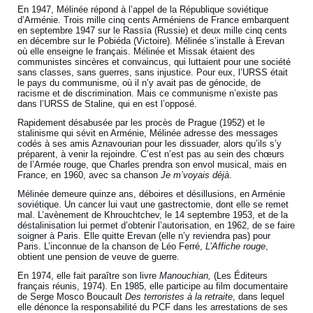
En 1947, Mélinée répond à l’appel de la République soviétique
d’Arménie. Trois mille cinq cents Arméniens de France embarquent
en septembre 1947 sur le Rassïa (Russie) et deux mille cinq cents
en décembre sur le Pobiéda (Victoire). Mélinée s’installe à Erevan
où elle enseigne le français. Mélinée et Missak étaient des
communistes sincères et convaincus, qui luttaient pour une société
sans classes, sans guerres, sans injustice. Pour eux, l’URSS était
le pays du communisme, où il n’y avait pas de génocide, de
racisme et de discrimination. Mais ce communisme n’existe pas
dans l’URSS de Staline, qui en est l’opposé.
Rapidement désabusée par les procès de Prague (1952) et le
stalinisme qui sévit en Arménie, Mélinée adresse des messages
codés à ses amis Aznavourian pour les dissuader, alors qu’ils s’y
préparent, à venir la rejoindre. C’est n’est pas au sein des chœurs
de l’Armée rouge, que Charles prendra son envol musical, mais en
France, en 1960, avec sa chanson
Je m’voyais déjà
.
Mélinée demeure quinze ans, déboires et désillusions, en Arménie
soviétique. Un cancer lui vaut une gastrectomie, dont elle se remet
mal. L’avènement de Khrouchtchev, le 14 septembre 1953, et de la
déstalinisation lui permet d’obtenir l’autorisation, en 1962, de se faire
soigner à Paris. Elle quitte Erevan (elle n’y reviendra pas) pour
Paris. L’inconnue de la chanson de Léo Ferré,
L’Affiche rouge
,
obtient une pension de veuve de guerre.
En 1974, elle fait paraître son livre
Manouchian,
(Les Éditeurs
français réunis, 1974). En 1985, elle participe au film documentaire
de Serge Mosco Boucault
Des terroristes à la retraite
, dans lequel
elle dénonce la responsabilité du PCF dans les arrestations de ses