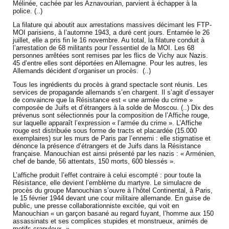
Mélinée, cachée par les Aznavourian, parvient à échapper à la
police. (..)
La filature qui aboutit aux arrestations massives décimant les FTP-
MOI parisiens, à l’automne 1943, a duré cent jours. Entamée le 26
juillet, elle a pris fin le 16 novembre. Au total, la filature conduit à
l’arrestation de 68 militants pour l’essentiel de la MOI. Les 68
personnes arrêtées sont remises par les flics de Vichy aux Nazis.
45 d’entre elles sont déportées en Allemagne. Pour les autres, les
Allemands décident d’organiser un procès. (..)
Tous les ingrédients du procès à grand spectacle sont réunis. Les
services de propagande allemands s’en chargent. Il s’agit d’essayer
de convaincre que la Résistance est « une armée du crime »
composée de Juifs et d’étrangers à la solde de Moscou. (..) Dix des
prévenus sont sélectionnés pour la composition de l’Affiche rouge,
sur laquelle apparaît l’expression « l’armée du crime ». L’Affiche
rouge est distribuée sous forme de tracts et placardée (15.000
exemplaires) sur les murs de Paris par l’ennemi : elle stigmatise et
dénonce la présence d’étrangers et de Juifs dans la Résistance
française. Manouchian est ainsi présenté par les nazis : « Arménien,
chef de bande, 56 attentats, 150 morts, 600 blessés ».
L’affiche produit l’effet contraire à celui escompté : pour toute la
Résistance, elle devient l’emblème du martyre. Le simulacre de
procès du groupe Manouchian s’ouvre à l’hôtel Continental, à Paris,
le 15 février 1944 devant une cour militaire allemande. En guise de
public, une presse collaborationniste excitée, qui voit en
Manouchian « un garçon basané au regard fuyant, l’homme aux 150
assassinats et ses complices stupides et monstrueux, animés de
motifs crapuleux. »