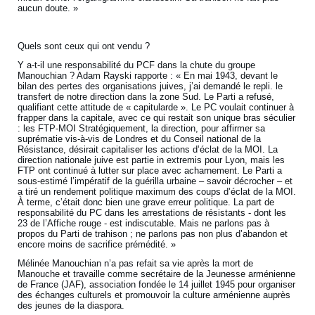
aucun doute. »
Quels sont ceux qui ont vendu ?
Y a-t-il une responsabilité du PCF dans la chute du groupe
Manouchian ? Adam Rayski rapporte : « En mai 1943, devant le
bilan des pertes des organisations juives, j’ai demandé le repli. le
transfert de notre direction dans la zone Sud. Le Parti a refusé,
qualifiant cette attitude de « capitularde ». Le PC voulait continuer à
frapper dans la capitale, avec ce qui restait son unique bras séculier
: les FTP-MOI Stratégiquement, la direction, pour affirmer sa
suprématie vis-à-vis de Londres et du Conseil national de la
Résistance, désirait capitaliser les actions d’éclat de la MOI. La
direction nationale juive est partie in extremis pour Lyon, mais les
FTP ont continué à lutter sur place avec acharnement. Le Parti a
sous-estimé l’impératif de la guérilla urbaine – savoir décrocher – et
a tiré un rendement politique maximum des coups d’éclat de la MOI.
À terme, c’était donc bien une grave erreur politique. La part de
responsabilité du PC dans les arrestations de résistants - dont les
23 de l’Affiche rouge - est indiscutable. Mais ne parlons pas à
propos du Parti de trahison ; ne parlons pas non plus d’abandon et
encore moins de sacrifice prémédité. »
Mélinée Manouchian n’a pas refait sa vie après la mort de
Manouche et travaille comme secrétaire de la Jeunesse arménienne
de France (JAF), association fondée le 14 juillet 1945 pour organiser
des échanges culturels et promouvoir la culture arménienne auprès
des jeunes de la diaspora.