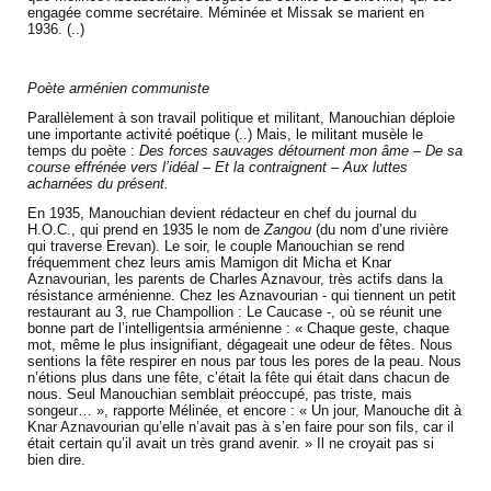
engagée comme secrétaire. Méminée et Missak se marient en
1936. (..)
Poète arménien communiste
Parallèlement à son travail politique et militant, Manouchian déploie
une importante activité poétique (..) Mais, le militant musèle le
temps du poète :
Des forces sauvages détournent mon âme – De sa
course effrénée vers l’idéal – Et la contraignent – Aux luttes
acharnées du présent.
En 1935, Manouchian devient rédacteur en chef du journal du
H.O.C., qui prend en 1935 le nom de
Zangou
(du nom d’une rivière
qui traverse Erevan). Le soir, le couple Manouchian se rend
fréquemment chez leurs amis Mamigon dit Micha et Knar
Aznavourian, les parents de Charles Aznavour, très actifs dans la
résistance arménienne. Chez les Aznavourian - qui tiennent un petit
restaurant au 3, rue Champollion : Le Caucase -, où se réunit une
bonne part de l’intelligentsia arménienne : « Chaque geste, chaque
mot, même le plus insignifiant, dégageait une odeur de fêtes. Nous
sentions la fête respirer en nous par tous les pores de la peau. Nous
n’étions plus dans une fête, c’était la fête qui était dans chacun de
nous. Seul Manouchian semblait préoccupé, pas triste, mais
songeur… », rapporte Mélinée, et encore : « Un jour, Manouche dit à
Knar Aznavourian qu’elle n’avait pas à s’en faire pour son fils, car il
était certain qu’il avait un très grand avenir. » Il ne croyait pas si
bien dire.