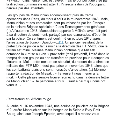
FTP-MOI, dans l’ensemble, est élevé, mais le but politique visé par
la direction communiste est atteint : l’insécurisation de l’occupant,
harcelé par des attentats.
Les groupes de Manouchian accomplissent près de trente
opérations dans Paris, du mois d’août à la mi-novembre 1943. Mais,
Manouchian et ses camarades sont pourchassés par les Français
de la sinistre Brigade spéciale n°2 des Renseignements généraux.
(..) A l’automne 1943, Manouchian rapporte à Mélinée avoir fait part
à sa direction du sentiment, partagé par ses camarades, d’être filé
par la police. Ce sentiment est confirmé en octobre 1943 après
l’arrestation de Joseph Dawidowicz
[1]
. Un policier résistant de la
préfecture de police a fait savoir à la direction des FTP-MOI, que le
terrain est miné. Mélinée Manouchian confirme que Missak
demande la « mise au vert » provisoire (repli préventif, limité dans le
temps) de son groupe ou son transfert en province pour « couper les
filatures ». Mais, cette mesure de sécurité, du ressort de la direction
militaire des FTP-MOI, n’est pas prise en novembre 1943, alors que
les combattants parisiens sont menacés d’arrestation. (..) Mélinée
rapporte la réaction de Missak : « Ils veulent nous mener à la
mort. » Cette phrase semble trouver son écho dans la dernière lettre
de Manouchian : « Je pardonne à tous… sauf à ceux qui nous ont
vendus. »
L’arrestation et l’Affiche rouge
À l’aube du 16 novembre 1943, une équipe de policiers de la Brigade
n°2, arrête Manouchian sur les berges de la Seine à Évry-Petit-
Bourg, ainsi que Joseph Epstein, avec lequel il a rendez-vous.