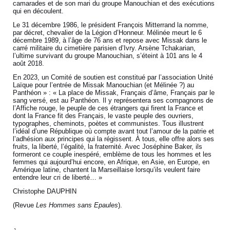
camarades et de son mari du groupe Manouchian et des exécutions
qui en découlent.
Le 31 décembre 1986, le président François Mitterrand la nomme,
par décret, chevalier de la Légion d’Honneur. Mélinée meurt le 6
décembre 1989, à l’âge de 76 ans et repose avec Missak dans le
carré militaire du cimetière parisien d’Ivry. Arsène Tchakarian,
l’ultime survivant du groupe Manouchian, s’éteint à 101 ans le 4
août 2018.
En 2023, un Comité de soutien est constitué par l’association Unité
Laïque pour l’entrée de Missak Manouchian (et Mélinée ?) au
Panthéon » : « La place de Missak, Français d’âme, Français par le
sang versé, est au Panthéon. Il y représentera ses compagnons de
l’Affiche rouge, le peuple de ces étrangers qui firent la France et
dont la France fit des Français, le vaste peuple des ouvriers,
typographes, cheminots, poètes et communistes. Tous illustrent
l’idéal d’une République où compte avant tout l’amour de la patrie et
l’adhésion aux principes qui la régissent. À tous, elle offre alors ses
fruits, la liberté, l’égalité, la fraternité. Avec Joséphine Baker, ils
formeront ce couple inespéré, emblème de tous les hommes et les
femmes qui aujourd’hui encore, en Afrique, en Asie, en Europe, en
Amérique latine, chantent la Marseillaise lorsqu’ils veulent faire
entendre leur cri de liberté… »
Christophe DAUPHIN
(Revue
Les Hommes sans Epaules
).