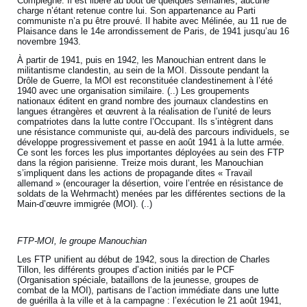
Compiègne. Il est libéré au bout de quelques semaines, aucune
charge n’étant retenue contre lui. Son appartenance au Parti
communiste n’a pu être prouvé. Il habite avec Mélinée, au 11 rue de
Plaisance dans le 14e arrondissement de Paris, de 1941 jusqu’au 16
novembre 1943.
À partir de 1941, puis en 1942, les Manouchian entrent dans le
militantisme clandestin, au sein de la MOI. Dissoute pendant la
Drôle de Guerre, la MOI est reconstituée clandestinement à l’été
1940 avec une organisation similaire. (..) Les groupements
nationaux éditent en grand nombre des journaux clandestins en
langues étrangères et œuvrent à la réalisation de l’unité de leurs
compatriotes dans la lutte contre l’Occupant. Ils s’intègrent dans
une résistance communiste qui, au-delà des parcours individuels, se
développe progressivement et passe en août 1941 à la lutte armée.
Ce sont les forces les plus importantes déployées au sein des FTP
dans la région parisienne. Treize mois durant, les Manouchian
s’impliquent dans les actions de propagande dites « Travail
allemand » (encourager la désertion, voire l’entrée en résistance de
soldats de la Wehrmacht) menées par les différentes sections de la
Main-d’œuvre immigrée (MOI). (..)
FTP-MOI, le groupe Manouchian
Les FTP unifient au début de 1942, sous la direction de Charles
Tillon, les différents groupes d’action initiés par le PCF
(Organisation spéciale, bataillons de la jeunesse, groupes de
combat de la MOI), partisans de l’action immédiate dans une lutte
de guérilla à la ville et à la campagne : l’exécution le 21 août 1941,