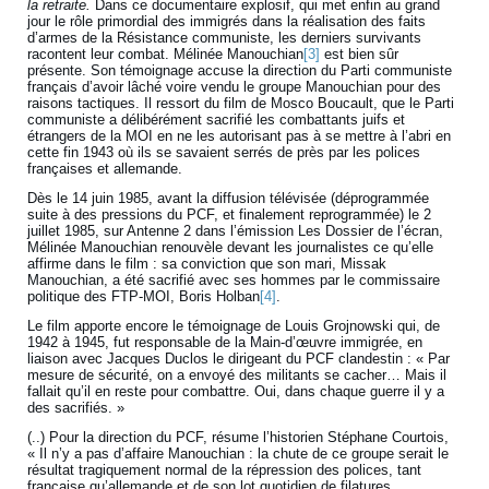
la retraite.
Dans ce documentaire explosif, qui met enfin au grand
jour le rôle primordial des immigrés dans la réalisation des faits
d’armes de la Résistance communiste, les derniers survivants
racontent leur combat. Mélinée Manouchian
[3]
est bien sûr
présente. Son témoignage accuse la direction du Parti communiste
français d’avoir lâché voire vendu le groupe Manouchian pour des
raisons tactiques. Il ressort du film de Mosco Boucault, que le Parti
communiste a délibérément sacrifié les combattants juifs et
étrangers de la MOI en ne les autorisant pas à se mettre à l’abri en
cette fin 1943 où ils se savaient serrés de près par les polices
françaises et allemande.
Dès le 14 juin 1985, avant la diffusion télévisée (déprogrammée
suite à des pressions du PCF, et finalement reprogrammée) le 2
juillet 1985, sur Antenne 2 dans l’émission Les Dossier de l’écran,
Mélinée Manouchian renouvèle devant les journalistes ce qu’elle
affirme dans le film : sa conviction que son mari, Missak
Manouchian, a été sacrifié avec ses hommes par le commissaire
politique des FTP-MOI, Boris Holban
[4]
.
Le film apporte encore le témoignage de Louis Grojnowski qui, de
1942 à 1945, fut responsable de la Main-d’œuvre immigrée, en
liaison avec Jacques Duclos le dirigeant du PCF clandestin : « Par
mesure de sécurité, on a envoyé des militants se cacher… Mais il
fallait qu’il en reste pour combattre. Oui, dans chaque guerre il y a
des sacrifiés. »
(..) Pour la direction du PCF, résume l’historien Stéphane Courtois,
« Il n’y a pas d’affaire Manouchian : la chute de ce groupe serait le
résultat tragiquement normal de la répression des polices, tant
française qu’allemande et de son lot quotidien de filatures,