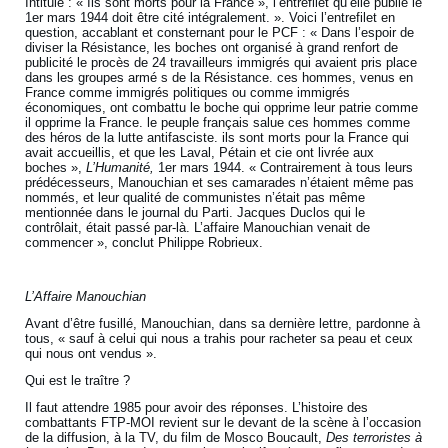
Intitulé : « Ils sont morts pour la France », l’entrefilet qu’elle publie le
1er mars 1944 doit être cité intégralement. ». Voici l’entrefilet en
question, accablant et consternant pour le PCF : « Dans l’espoir de
diviser la Résistance, les boches ont organisé à grand renfort de
publicité le procès de 24 travailleurs immigrés qui avaient pris place
dans les groupes armé s de la Résistance. ces hommes, venus en
France comme immigrés politiques ou comme immigrés
économiques, ont combattu le boche qui opprime leur patrie comme
il opprime la France. le peuple français salue ces hommes comme
des héros de la lutte antifasciste. ils sont morts pour la France qui
avait accueillis, et que les Laval, Pétain et cie ont livrée aux
boches »,
L’Humanité,
1er mars 1944. « Contrairement à tous leurs
prédécesseurs, Manouchian et ses camarades n’étaient même pas
nommés, et leur qualité de communistes n’était pas même
mentionnée dans le journal du Parti. Jacques Duclos qui le
contrôlait, était passé par-là. L’affaire Manouchian venait de
commencer », conclut Philippe Robrieux.
L’Affaire Manouchian
Avant d’être fusillé, Manouchian, dans sa dernière lettre, pardonne à
tous, « sauf à celui qui nous a trahis pour racheter sa peau et ceux
qui nous ont vendus ».
Qui est le traître ?
Il faut attendre 1985 pour avoir des réponses. L’histoire des
combattants FTP-MOI revient sur le devant de la scène à l’occasion
de la diffusion, à la TV, du film de Mosco Boucault,
Des terroristes à