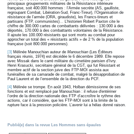
principaux groupements militaires de la Résistance intérieure
française, soit 400.000 hommes : l’Armée secrète (AS, gaulliste,
regroupant Combat, Libération-Sud, Franc-Tireur), l’Organisation de
résistance de l’armée (ORA, giraudiste), les Francs-tireurs et
partisans (FTP, communistes)… L’historien Robert Paxton cite le
chiffre de 300.000 cartes de combattants délivrées : 130.000 à des
déportés, 170.000 à des combattants volontaires de la Résistance.
Il ajoute les 100.000 résistants qui sont morts au combat pour
approcher un total des « résistants actifs » de 2 % de la population
française (soit 800.000 personnes).
[3]
Mélinée Manouchian auteur de
Manouchian
(Les Éditeurs
français réunis, 1974) est décédée le 6 décembre 1989. Elle repose
avec Missak dans le carré militaire du cimetière parisien d’Ivry.
Henri Krasucki, secrétaire général de la CGT, qui fut Résistant et
membre actif de la section juive des FTP-MOI assista aux
funérailles de sa camarade de combat, malgré la désapprobation de
Paul Laurent et de l’ensemble de la direction du PCF.
[4]
Mélinée se trompe. En août 1943, Holban démissionne de ses
fonctions et est remplacé par Manouchian : il refuse d'entériner
l’ordre de la direction nationale des FTP d’accroître le rythme des
actions, car il considère, que les FTP-MOI sont à la limite de la
rupture face à la pression policière. L’avenir lui a hélas donné raison.
Publié(e) dans la revue Les Hommes sans épaules