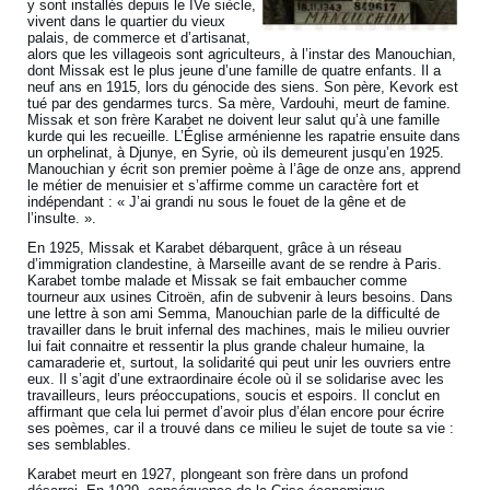
y sont installés depuis le IVe siècle,
vivent dans le quartier du vieux
palais, de commerce et d’artisanat,
alors que les villageois sont agriculteurs, à l’instar des Manouchian,
dont Missak est le plus jeune d’une famille de quatre enfants. Il a
neuf ans en 1915, lors du génocide des siens. Son père, Kevork est
tué par des gendarmes turcs. Sa mère, Vardouhi, meurt de famine.
Missak et son frère Karabet ne doivent leur salut qu’à une famille
kurde qui les recueille. L’Église arménienne les rapatrie ensuite dans
un orphelinat, à Djunye, en Syrie, où ils demeurent jusqu’en 1925.
Manouchian y écrit son premier poème à l’âge de onze ans, apprend
le métier de menuisier et s’affirme comme un caractère fort et
indépendant : « J’ai grandi nu sous le fouet de la gêne et de
l’insulte. ».
En 1925, Missak et Karabet débarquent, grâce à un réseau
d’immigration clandestine, à Marseille avant de se rendre à Paris.
Karabet tombe malade et Missak se fait embaucher comme
tourneur aux usines Citroën, afin de subvenir à leurs besoins. Dans
une lettre à son ami Semma, Manouchian parle de la difficulté de
travailler dans le bruit infernal des machines, mais le milieu ouvrier
lui fait connaitre et ressentir la plus grande chaleur humaine, la
camaraderie et, surtout, la solidarité qui peut unir les ouvriers entre
eux. Il s’agit d’une extraordinaire école où il se solidarise avec les
travailleurs, leurs préoccupations, soucis et espoirs. Il conclut en
affirmant que cela lui permet d’avoir plus d’élan encore pour écrire
ses poèmes, car il a trouvé dans ce milieu le sujet de toute sa vie :
ses semblables.
Karabet meurt en 1927, plongeant son frère dans un profond