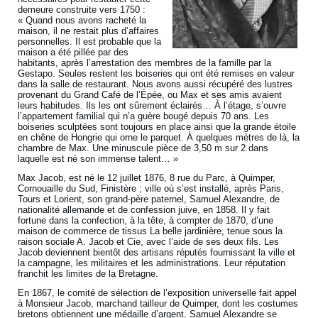
demeure construite vers 1750 :
« Quand nous avons racheté la
maison, il ne restait plus d’affaires
personnelles. Il est probable que la
maison a été pillée par des
habitants, après l’arrestation des membres de la famille par la
Gestapo. Seules restent les boiseries qui ont été remises en valeur
dans la salle de restaurant. Nous avons aussi récupéré des lustres
provenant du Grand Café de l’Épée, ou Max et ses amis avaient
leurs habitudes. Ils les ont sûrement éclairés… À l’étage, s’ouvre
l’appartement familial qui n’a guère bougé depuis 70 ans. Les
boiseries sculptées sont toujours en place ainsi que la grande étoile
en chêne de Hongrie qui orne le parquet. À quelques mètres de là, la
chambre de Max. Une minuscule pièce de 3,50 m sur 2 dans
laquelle est né son immense talent… »
Max Jacob, est né le 12 juillet 1876, 8 rue du Parc, à Quimper,
Cornouaille du Sud, Finistère ; ville où s’est installé, après Paris,
Tours et Lorient, son grand-père paternel, Samuel Alexandre, de
nationalité allemande et de confession juive, en 1858. Il y fait
fortune dans la confection, à la tête, à compter de 1870, d’une
maison de commerce de tissus La belle jardinière, tenue sous la
raison sociale A. Jacob et Cie, avec l’aide de ses deux fils. Les
Jacob deviennent bientôt des artisans réputés fournissant la ville et
la campagne, les militaires et les administrations. Leur réputation
franchit les limites de la Bretagne.
En 1867, le comité de sélection de l’exposition universelle fait appel
à Monsieur Jacob, marchand tailleur de Quimper, dont les costumes
bretons obtiennent une médaille d’argent. Samuel Alexandre se