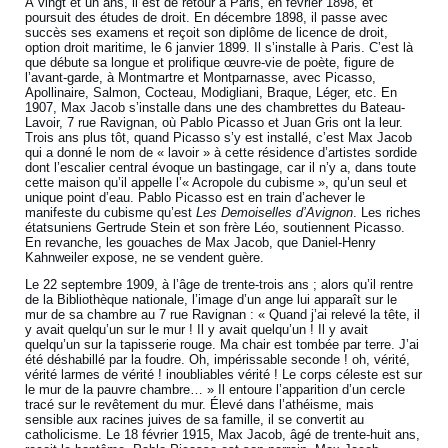
À vingt et un ans, il est de retour à Paris, en février 1898, et
poursuit des études de droit. En décembre 1898, il passe avec
succès ses examens et reçoit son diplôme de licence de droit,
option droit maritime, le 6 janvier 1899. Il s’installe à Paris. C’est là
que débute sa longue et prolifique œuvre-vie de poète, figure de
l’avant-garde, à Montmartre et Montparnasse, avec Picasso,
Apollinaire, Salmon, Cocteau, Modigliani, Braque, Léger, etc. En
1907, Max Jacob s’installe dans une des chambrettes du Bateau-
Lavoir, 7 rue Ravignan, où Pablo Picasso et Juan Gris ont la leur.
Trois ans plus tôt, quand Picasso s’y est installé, c’est Max Jacob
qui a donné le nom de « lavoir » à cette résidence d’artistes sordide
dont l’escalier central évoque un bastingage, car il n’y a, dans toute
cette maison qu’il appelle l’« Acropole du cubisme », qu’un seul et
unique point d’eau. Pablo Picasso est en train d’achever le
manifeste du cubisme qu’est
Les Demoiselles d’Avignon
. Les riches
étatsuniens Gertrude Stein et son frère Léo, soutiennent Picasso.
En revanche, les gouaches de Max Jacob, que Daniel-Henry
Kahnweiler expose, ne se vendent guère.
Le 22 septembre 1909, à l’âge de trente-trois ans ; alors qu’il rentre
de la Bibliothèque nationale, l’image d’un ange lui apparaît sur le
mur de sa chambre au 7 rue Ravignan : « Quand j’ai relevé la tête, il
y avait quelqu’un sur le mur ! Il y avait quelqu’un ! Il y avait
quelqu’un sur la tapisserie rouge. Ma chair est tombée par terre. J’ai
été déshabillé par la foudre. Oh, impérissable seconde ! oh, vérité,
vérité larmes de vérité ! inoubliables vérité ! Le corps céleste est sur
le mur de la pauvre chambre… » Il entoure l’apparition d’un cercle
tracé sur le revêtement du mur. Élevé dans l’athéisme, mais
sensible aux racines juives de sa famille, il se convertit au
catholicisme. Le 18 février 1915, Max Jacob, âgé de trente-huit ans,