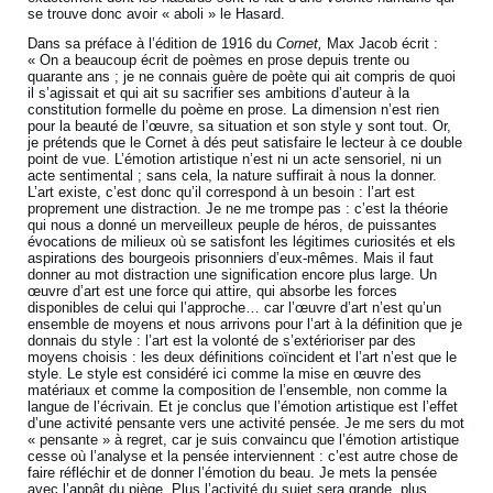
se trouve donc avoir « aboli » le Hasard.
Dans sa préface à l’édition de 1916 du
Cornet,
Max Jacob écrit :
« On a beaucoup écrit de poèmes en prose depuis trente ou
quarante ans ; je ne connais guère de poète qui ait compris de quoi
il s’agissait et qui ait su sacrifier ses ambitions d’auteur à la
constitution formelle du poème en prose. La dimension n’est rien
pour la beauté de l’œuvre, sa situation et son style y sont tout. Or,
je prétends que le Cornet à dés peut satisfaire le lecteur à ce double
point de vue. L’émotion artistique n’est ni un acte sensoriel, ni un
acte sentimental ; sans cela, la nature suffirait à nous la donner.
L’art existe, c’est donc qu’il correspond à un besoin : l’art est
proprement une distraction. Je ne me trompe pas : c’est la théorie
qui nous a donné un merveilleux peuple de héros, de puissantes
évocations de milieux où se satisfont les légitimes curiosités et els
aspirations des bourgeois prisonniers d’eux-mêmes. Mais il faut
donner au mot distraction une signification encore plus large. Un
œuvre d’art est une force qui attire, qui absorbe les forces
disponibles de celui qui l’approche… car l’œuvre d’art n’est qu’un
ensemble de moyens et nous arrivons pour l’art à la définition que je
donnais du style : l’art est la volonté de s’extérioriser par des
moyens choisis : les deux définitions coïncident et l’art n’est que le
style. Le style est considéré ici comme la mise en œuvre des
matériaux et comme la composition de l’ensemble, non comme la
langue de l’écrivain. Et je conclus que l’émotion artistique est l’effet
d’une activité pensante vers une activité pensée. Je me sers du mot
« pensante » à regret, car je suis convaincu que l’émotion artistique
cesse où l’analyse et la pensée interviennent : c’est autre chose de
faire réfléchir et de donner l’émotion du beau. Je mets la pensée
avec l’appât du piège. Plus l’activité du sujet sera grande, plus