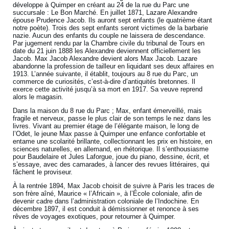
développe à Quimper en créant au 24 de la rue du Parc une
succursale : Le Bon Marché. En juillet 1871, Lazare Alexandre
épouse Prudence Jacob. Ils auront sept enfants (le quatrième étant
notre poète). Trois des sept enfants seront victimes de la barbarie
nazie. Aucun des enfants du couple ne laissera de descendance.
Par jugement rendu par la Chambre civile du tribunal de Tours en
date du 21 juin 1888 les Alexandre deviennent officiellement les
Jacob. Max Jacob Alexandre devient alors Max Jacob. Lazare
abandonne la profession de tailleur en liquidant ses deux affaires en
1913. L’année suivante, il établit, toujours au 8 rue du Parc, un
commerce de curiosités, c’est-à-dire d’antiquités bretonnes. Il
exerce cette activité jusqu’à sa mort en 1917. Sa veuve reprend
alors le magasin.
Dans la maison du 8 rue du Parc ; Max, enfant émerveillé, mais
fragile et nerveux, passe le plus clair de son temps le nez dans les
livres. Vivant au premier étage de l’élégante maison, le long de
l’Odet, le jeune Max passe à Quimper une enfance confortable et
entame une scolarité brillante, collectionnant les prix en histoire, en
sciences naturelles, en allemand, en rhétorique. Il s’enthousiasme
pour Baudelaire et Jules Laforgue, joue du piano, dessine, écrit, et
s’essaye, avec des camarades, à lancer des revues littéraires, qui
fâchent le proviseur.
À la rentrée 1894, Max Jacob choisit de suivre à Paris les traces de
son frère aîné, Maurice « l’Africain », à l’École coloniale, afin de
devenir cadre dans l’administration coloniale de l’Indochine. En
décembre 1897, il est conduit à démissionner et renonce à ses
rêves de voyages exotiques, pour retourner à Quimper.