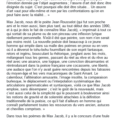
l’émotion donnée par l’objet augmentera ; l’œuvre d’art doit donc être
éloignée du sujet. C’est pourquoi elle doit être située… Un œuvre
d’art vaut pour elle-même et non par les confrontations qu’on en
peut faire avec la réalité… »
Max Jacob, nous dit le poète Jean Rousselot (qui fut son proche
ami et le mien aussi, bien plus tard, au tout début des années 1990,
et à qui je dois le fait de connaître Max Jacob), « imprimait à tout ce
qui sortait de sa plume ou de son pinceau une inflexion lyrique
réellement personnelle. N’eût-il été que peintre, son nom n’en serait
pas moins resté. La nouvelle poésie doit beaucoup à ce jeune
homme qui empile dans sa malle des poèmes en prose ou en vers
où il a déversé le tohu-bohu fourmillant de son esprit fantasque,
retors et ingénu, bousculant la rhétorique, jonglant avec les mots,
mélangeant tous les genres, passant du réel au rêve et du rêve au
réel avec une aisance, une logique, une conviction désarmantes et
réintroduisant dans la poésie française une cocasserie, une liberté,
une audace que l’on n’y avait guère rencontrées depuis les fatrasies
du moyen-âge et les vers macaroniques de Saint Amant. Le
calembour, l’allitération amusante, l’image insolite, la comparaison
burlesque, le déplacement ou l’interpolation systématique des
articulations grammaticales et syntaxiques, voilà ce que Max Jacob
emploie, sans désemparer ; c’est le goût de la nouveauté, mais
c’est aussi celui de la simplicité qui le poussent à bouleverser ainsi
les notions de gravité et de solennité attachées à la définition
traditionnelle de la poésie, ce qu’il fait d’ailleurs en homme qui
connaît parfaitement toutes les ressources du vers ancien, astuces
et chevilles comprises. »
Dans tous les poèmes de Max Jacob, il y a le concours d’une foule