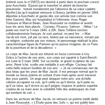
(interné sous le n°15872) est destiné à partir dans le prochain convoi
pour Auschwitz. Épuisé par le transfert et atteint de broncho-
pneumonie ; torturé moralement par l’absence de sa sœur cadette
Myrthe-Léa qu’il espérait retrouver à Drancy (arrêtée en janvier 1944,
déportée à Auschwitz et gazée dès son arrivée tout comme son
frère Gaston), Max est hospitalisé à l’infirmerie. Avec Roger
Toulouse et Marcel Béalu, Jean Rousselot se mobilise et avertit
tous les amis bien placés : Cocteau, Picasso, Salmon… Hélas ! Le
poète est mort le 5 mars 1944, à 20h. Dans l’infâme torchon
collaborationniste français
Je suis partout
, on peut lire : « Max
Jacob est mort, juif par sa race, breton par sa naissance, romain par
sa religion, sodomite par ses mœurs, le personnage réalisait la plus
caractéristique figure de Parisien qu’on puisse imaginer, de ce Paris
de la pourriture et de la décadence. »
Le corps de Max Jacob est inhumé en fosse commune à Ivry.
Grâce à l’action de ses amis, son corps est rapatrié à Saint-Benoît-
sur Loire le 5 mars 1949. Sur sa tombe, le grand sculpteur de ses
amis, René Iché, scelle une médaille à son effigie. Cocteau fait
cette belle oraison funèbre de son ami : « Je ne connaissais rien de
plus beau que les yeux de Max Jacob. Il est presque normal que le
monde se fasse poème en sortant d’une main après avoir traversé
des yeux pareils. Un ange peut attaquer notre ami, une échelle
céleste accaparer sa vue, qu’il veille ou qu’il dorme, qu’il parle ou
qu’il se taise, qu’il écrive ou qu’il peigne, toujours le poème superbe
coulera de sa main avec la volubilité folle des arabesques du miel
qui tombent du ciel. »
Dans les archives de Max Jacob, on retrouve un poème inédit dédié
à Jean Rousselot, « L’Étoile jaune des Juifs », qui est publié bien