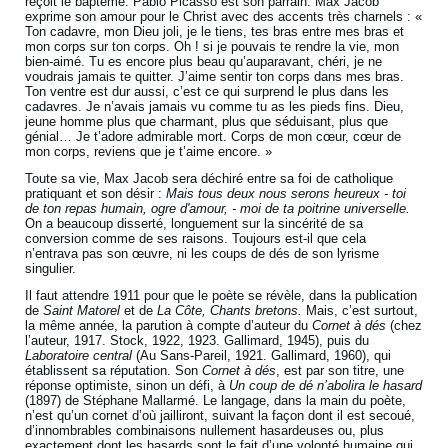
reçoit le baptême. Pablo Picasso est son parrain. Max Jacob
exprime son amour pour le Christ avec des accents très charnels : «
Ton cadavre, mon Dieu joli, je le tiens, tes bras entre mes bras et
mon corps sur ton corps. Oh ! si je pouvais te rendre la vie, mon
bien-aimé. Tu es encore plus beau qu’auparavant, chéri, je ne
voudrais jamais te quitter. J’aime sentir ton corps dans mes bras.
Ton ventre est dur aussi, c’est ce qui surprend le plus dans les
cadavres. Je n’avais jamais vu comme tu as les pieds fins. Dieu,
jeune homme plus que charmant, plus que séduisant, plus que
génial… Je t’adore admirable mort. Corps de mon cœur, cœur de
mon corps, reviens que je t’aime encore. »
Toute sa vie, Max Jacob sera déchiré entre sa foi de catholique
pratiquant et son désir :
Mais tous deux nous serons heureux - toi
de ton repas humain, ogre d'amour, - moi de ta poitrine universelle.
On a beaucoup disserté, longuement sur la sincérité de sa
conversion comme de ses raisons. Toujours est-il que cela
n’entrava pas son œuvre, ni les coups de dés de son lyrisme
singulier.
Il faut attendre 1911 pour que le poète se révèle, dans la publication
de
Saint Matorel
et de
La Côte, Chants bretons.
Mais, c’est surtout,
la même année, la parution à compte d’auteur du
Cornet à dés
(chez
l’auteur, 1917. Stock, 1922, 1923. Gallimard, 1945), puis du
Laboratoire central
(Au Sans-Pareil, 1921. Gallimard, 1960), qui
établissent sa réputation. Son
Cornet à dés
, est par son titre, une
réponse optimiste, sinon un défi, à
Un coup de dé n’abolira le hasard
(1897) de Stéphane Mallarmé. Le langage, dans la main du poète,
n’est qu’un cornet d’où jailliront, suivant la façon dont il est secoué,
d’innombrables combinaisons nullement hasardeuses ou, plus
exactement dont les hasards sont le fait d’une volonté humaine qui