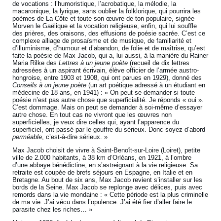
de vocations : l’humoristique, l’acrobatique, la mélodie, la
macaronique, la lyrique, sans oublier la folklorique, qui pourrira les
poèmes de La Côte et toute son œuvre de ton populaire, signée
Morven le Gaëlique et la vocation religieuse, enfin, qui lui souffle
des prières, des oraisons, des effusions de poésie sacrée. C’est ce
complexe alliage de prosaïsme et de musique, de familiarité et
d’illuminisme, d’humour et d’abandon, de folie et de maîtrise, qu’est
faite la poésie de Max Jacob, qui a, lui aussi, à la manière du Rainer
Maria Rilke des
Lettres à un jeune poète
(recueil de dix lettres
adressées à un aspirant écrivain, élève officier de l’armée austro-
hongroise, entre 1903 et 1908, qui ont parues en 1929), donné des
Conseils à un jeune poète
(un art poétique adressé à un étudiant en
médecine de 18 ans, en 1941) : « On peut se demander si toute
poésie n’est pas autre chose que superficialité. Je réponds « oui ».
C’est dommage. Mais on peut se demander à soi-même d’essayer
autre chose. En tout cas ne vivront que les œuvres non
superficielles, je veux dire celles qui, ayant l’apparence du
superficiel, ont passé par le gouffre du sérieux. Donc soyez d’abord
perméable
, c’est-à-dire sérieux. »
Max Jacob choisit de vivre à Saint-Benoît-sur-Loire (Loiret), petite
ville de 2.000 habitants, à 38 km d’Orléans, en 1921, à l’ombre
d’une abbaye bénédictine, en s’astreignant à la vie religieuse. Sa
retraite est coupée de brefs séjours en Espagne, en Italie et en
Bretagne. Au bout de six ans, Max Jacob revient s’installer sur les
bords de la Seine. Max Jacob se replonge avec délices, puis avec
remords dans la vie mondaine : « Cette période est la plus criminelle
de ma vie. J’ai vécu dans l’opulence. J’ai été fier d’aller faire le
parasite chez les riches… »