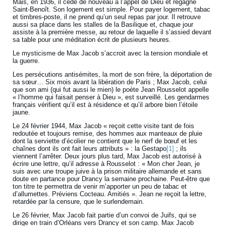
Mais, en 1936, il cède de nouveau à l’appel de Dieu et regagne
Saint-Benoît. Son logement est simple. Pour payer logement, tabac
et timbres-poste, il ne prend qu’un seul repas par jour. Il retrouve
aussi sa place dans les stalles de la Basilique et, chaque jour
assiste à la première messe, au retour de laquelle il s’assied devant
sa table pour une méditation écrit de plusieurs heures.
Le mysticisme de Max Jacob s’accroit avec la tension mondiale et
la guerre.
Les persécutions antisémites, la mort de son frère, la déportation de
sa sœur… Six mois avant la libération de Paris ; Max Jacob, celui
que son ami (qui fut aussi le mien) le poète Jean Rousselot appelle
« l’homme qui faisait penser à Dieu », est surveillé. Les gendarmes
français vérifient qu’il est à résidence et qu’il arbore bien l’étoile
jaune.
Le 24 février 1944, Max Jacob « reçoit cette visite tant de fois
redoutée et toujours remise, des hommes aux manteaux de pluie
dont la serviette d’écolier ne contient que le nerf de bœuf et les
chaînes dont ils ont fait leurs attributs » : la Gestapo
[1]
; ils
viennent l’arrêter. Deux jours plus tard, Max Jacob est autorisé à
écrire une lettre, qu’il adresse à Rousselot : « Mon cher Jean, je
suis avec une troupe juive à la prison militaire allemande et sans
doute en partance pour Drancy la semaine prochaine. Peut-être que
ton titre te permettra de venir m’apporter un peu de tabac et
d’allumettes. Préviens Cocteau. Amitiés ». Jean ne reçoit la lettre,
retardée par la censure, que le surlendemain.
Le 26 février, Max Jacob fait partie d’un convoi de Juifs, qui se
dirige en train d’Orléans vers Drancy et son camp. Max Jacob