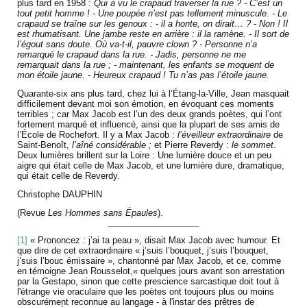
plus tard en 1958 :
Qui a vu le crapaud traverser la rue ?
-
C’est un
tout petit homme !
-
Une poupée n’est pas tellement minuscule.
-
Le
crapaud se traîne sur les genoux :
-
il a honte, on dirait… ?
-
Non ! Il
est rhumatisant. Une jambe reste en arrière : il la ramène.
-
Il sort de
l’égout sans doute. Où va-t-il, pauvre clown ?
-
Personne n’a
remarqué le crapaud dans la rue.
-
Jadis, personne ne me
remarquait dans la rue ;
-
maintenant, les enfants se moquent de
mon étoile jaune.
- Heureux crapaud ! Tu n’as pas l’étoile jaune.
Quarante-six ans plus tard, chez lui à l’Étang-la-Ville, Jean masquait
difficilement devant moi son émotion, en évoquant ces moments
terribles ; car Max Jacob est l’un des deux grands poètes, qui l’ont
fortement marqué et influencé, ainsi que la plupart de ses amis de
l’École de Rochefort. Il y a Max Jacob :
l’éveilleur extraordinaire
de
Saint-Benoît,
l’aîné considérable ;
et Pierre Reverdy :
le sommet
.
Deux lumières brillent sur la Loire : Une lumière douce et un peu
aigre qui était celle de Max Jacob, et une lumière dure, dramatique,
qui était celle de Reverdy.
Christophe DAUPHIN
(Revue
Les Hommes sans Épaules
).
[1]
« Prononcez : j’ai ta peau », disait Max Jacob avec humour. Et
que dire de cet extraordinaire « j’suis l’bouquet, j’suis l’bouquet,
j’suis l’bouc émissaire », chantonné par Max Jacob, et ce, comme
en témoigne Jean Rousselot,« quelques jours avant son arrestation
par la Gestapo, sinon que cette prescience sarcastique doit tout à
l'étrange vie oraculaire que les poètes ont toujours plus ou moins
obscurément reconnue au langage - à l'instar des prêtres de