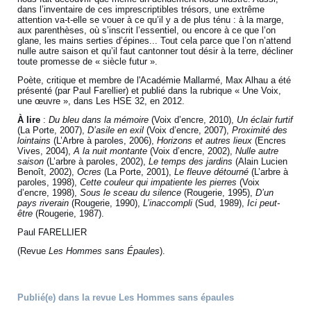
dans l’inventaire de ces imprescriptibles trésors, une extrême
attention va-t-elle se vouer à ce qu’il y a de plus ténu : à la marge,
aux parenthèses, où s’inscrit l’essentiel, ou encore à ce que l’on
glane, les mains serties d’épines... Tout cela parce que l’on n’attend
nulle autre saison et qu’il faut cantonner tout désir à la terre, décliner
toute promesse de « siècle futur ».
Poète, critique et membre de l'Académie Mallarmé, Max Alhau a été
présenté (par Paul Farellier) et publié dans la rubrique « Une Voix,
une œuvre », dans Les HSE 32, en 2012.
À lire
:
Du bleu dans la mémoire
(Voix d’encre, 2010),
Un éclair furtif
(La Porte, 2007),
D’asile en exil
(Voix d’encre, 2007),
Proximité des
lointains
(L’Arbre à paroles, 2006),
Horizons et autres lieux
(Encres
Vives, 2004),
A la nuit montante
(Voix d’encre, 2002),
Nulle autre
saison
(L’arbre à paroles, 2002),
Le temps des jardins
(Alain Lucien
Benoît, 2002),
Ocres
(La Porte, 2001),
Le fleuve détourné
(L’arbre à
paroles, 1998),
Cette couleur qui impatiente les pierres
(Voix
d’encre, 1998),
Sous le sceau du silence
(Rougerie, 1995),
D’un
pays riverain
(Rougerie, 1990),
L’inaccompli
(Sud, 1989),
Ici peut-
être
(Rougerie, 1987).
Paul FARELLIER
(Revue
Les Hommes sans Épaules
).
Publié(e) dans la revue Les Hommes sans épaules