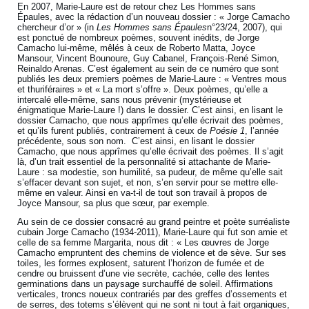
En 2007, Marie-Laure est de retour chez Les Hommes sans
Épaules, avec la rédaction d’un nouveau dossier : « Jorge Camacho
chercheur d’or » (in
Les Hommes sans Épaules
n°23/24, 2007), qui
est ponctué de nombreux poèmes, souvent inédits, de Jorge
Camacho lui-même, mêlés à ceux de Roberto Matta, Joyce
Mansour, Vincent Bounoure, Guy Cabanel, François-René Simon,
Reinaldo Arenas. C’est également au sein de ce numéro que sont
publiés les deux premiers poèmes de Marie-Laure : « Ventres mous
et thuriféraires » et « La mort s’offre ». Deux poèmes, qu’elle a
intercalé elle-même, sans nous prévenir (mystérieuse et
énigmatique Marie-Laure !) dans le dossier. C’est ainsi, en lisant le
dossier Camacho, que nous apprîmes qu’elle écrivait des poèmes,
et qu’ils furent publiés, contrairement à ceux de
Poésie 1
, l’année
précédente, sous son nom. C’est ainsi, en lisant le dossier
Camacho, que nous apprîmes qu’elle écrivait des poèmes. Il s’agit
là, d’un trait essentiel de la personnalité si attachante de Marie-
Laure : sa modestie, son humilité, sa pudeur, de même qu’elle sait
s’effacer devant son sujet, et non, s’en servir pour se mettre elle-
même en valeur. Ainsi en va-t-il de tout son travail à propos de
Joyce Mansour, sa plus que sœur, par exemple.
Au sein de ce dossier consacré au grand peintre et poète surréaliste
cubain Jorge Camacho (1934-2011), Marie-Laure qui fut son amie et
celle de sa femme Margarita, nous dit : « Les œuvres de Jorge
Camacho empruntent des chemins de violence et de sève. Sur ses
toiles, les formes explosent, saturent l’horizon de fumée et de
cendre ou bruissent d’une vie secrète, cachée, celle des lentes
germinations dans un paysage surchauffé de soleil. Affirmations
verticales, troncs noueux contrariés par des greffes d’ossements et
de serres, des totems s’élèvent qui ne sont ni tout à fait organiques,