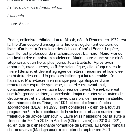
Et tes mains se refermeront sur
L’absente.
Laure Missir
Poète, collagiste, éditrice, Laure Missir, née, à Rennes, en 1972, est
la fille d’un couple d’enseignants bretons, également éditeurs de
livres d’artistes à l’enseigne des éditions Carré d’Encre. Le père,
Camille, est professeur de mathématiques. La mère, Marie-France,
est institutrice et artiste plasticienne. Marie-Laure a une sœur ainée,
Stéphanie, et un frère, plus jeune, Jean-Baptiste. Après avoir
emprunté, avec succès, la filière scientifique, elle bifurque vers la
filière littéraire, et devient agrégée de lettres modernes et licenciée
en histoire des arts. Un parcours brillant qui lui ressemble. De
l’aisance, Marie-Laure n’en manque pas, qui dispose d’une
remarquable esprit de synthèse, mais elle est avant tout,
consciencieuse, un véritable bourreau de travail. Marie-Laure est
une très grande lectrice, iconoclaste, toujours curieuse et avide de
découvertes, et s’y plongeant avec passion, de manière insatiable.
Son mémoire de maîtrise, en 1994, et son diplôme d’études
approfondies (DEA), en 1995, sont consacrés - c’est déjà tout un
programme ! - à la « poétique de la violence » et au « surréalisme
frénétique de Joyce Mansour ». Laure Missir enseigne par la suite à
Rennes de 2004 à 2018, à Abidjan (Côte d’Ivoire) de 2018 à 2021,
et, en qualité d’enseignante formatrice de Lettres, au Lycée français
de Tananarive (Madagascar), à compter de septembre 2021.