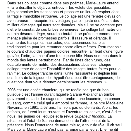
Dans ses collages comme dans ses poèmes, Marie-Laure entend
« faire dérailler le déjà vu, entrouvrir les volets des possibles,
désynchroniser les sensations et proposer un lieu où respirer dans
la fragile immobilité retrouvée. Le collage est une fenêtre d’évasion
aventureuse. Il récupère les vestiges, parfois juste des éclats des
milliers d’images qui nous sont données. Mais il ne se contente pas
d’être le constat de ces bribes éphémères. Le collage fait naître un
certain désordre, léger, sourd ou brutal. Il se présente comme une
menace pleine de promesses parfois. Il rassure et dérange. Il
s’arme des tranquilles habitudes, des apparences les plus
traditionnelles pour les retourner contre elles-mêmes. Perturbation :
le courant chaud des papiers colorés rencontre l’air froid d’une figure
gravée, l’ortie, la chair d’une toute jeune fille. Nous sommes dans le
monde des lentes perturbations. Par de fines déchirures, des
écartèlements de motifs, des dissociations abusives, chaque
collage tente de capter l’instabilité des images toutes faites pour la
ranimer. Le collage tranche dans l’unité rassurante et déploie loin
des filets de la logique des hypothèses peut-être contagieuses, des
questions dont vous détenez certainement les réponses. »
2008 est une année charnière, qui ne recèle pas que du bon,
puisque c’est l’année durant laquelle Sarane Alexandrian tombe
gravement malade. Le diagnostic tombe : une leucémie, un cancer
du sang, comme celui qui a emporté sa femme, la peintre Madeleine
Novarina, en 1991, à 67 ans. Ils n’ont pas eu d’enfants. Alors, les
enfants, ce furent leurs œuvres et l’aventure collective, c’est-à-dire
nous, les jeunes de l’équipe et la revue
Supérieur Inconnu
. La
situation et l’état de Sarane demandent de l’attention et de la
présence. Nous l’entourons de notre mieux, à tour de rôle. Il vit seul.
Mais voilà, Marie-Laure n’est pas là, prise par ailleurs. Elle me dit