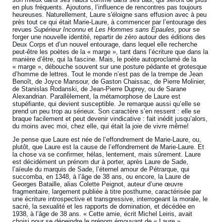
en plus fréquents. Ajoutons, l’influence de rencontres pas toujours
heureuses. Naturellement, Laure s'éloigne sans effusion avec à peu
près tout ce qui était Marie-Laure, à commencer par l’entourage des
revues
Supérieur Inconnu
et
Les Hommes sans Epaules,
pour se
forger une nouvelle identité, repartir de zéro autour des éditions des
Deux Corps et d’un nouvel entourage, dans lequel elle recherche
peut-être les poètes de la « marge », tant dans l’écriture que dans la
manière d’être, qui la fascine. Mais, le poète autoproclamé de la
« marge », débouche souvent sur une posture pédante et grotesque
d’homme de lettres. Tout le monde n’est pas de la trempe de Jean
Benoît, de Joyce Mansour, de Gaston Chaissac, de Pierre Molinier,
de Stanislas Rodanski, de Jean-Pierre Duprey, ou de Sarane
Alexandrian. Parallèlement, la métamorphose de Laure est
stupéfiante, qui devient susceptible. Je remarque aussi qu’elle se
prend un peu trop au sérieux. Son caractère s’en ressent : elle se
braque facilement et peut devenir vindicative : fait inédit jusqu’alors,
du moins avec moi, chez elle, qui était la joie de vivre même!
Je pense que Laure est née de l’effondrement de Marie-Laure, ou,
plutôt, que Laure est la cause de l’effondrement de Marie-Laure. Et
la chose va se confirmer, hélas, lentement, mais sûrement. Laure
est décidément un prénom dur à porter, après Laure de Sade,
l’aïeule du marquis de Sade, l’éternel amour de Pétrarque, qui
succomba, en 1348, à l’âge de 38 ans, ou encore, la Laure de
Georges Bataille, alias Colette Peignot, auteur d’une œuvre
fragmentaire, largement publiée à titre posthume, caractérisée par
une écriture introspective et transgressive, interrogeant la morale, le
sacré, la sexualité et les rapports de domination, et décédée en
1938, à l’âge de 38 ans. « Cette amie, écrit Michel Leiris, avait
choisi pour se dépeindre le prénom émouvant de « Laure »,