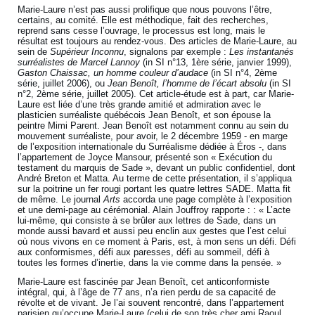
Marie-Laure n’est pas aussi prolifique que nous pouvons l’être,
certains, au comité. Elle est méthodique, fait des recherches,
reprend sans cesse l’ouvrage, le processus est long, mais le
résultat est toujours au rendez-vous. Des articles de Marie-Laure, au
sein de
Supérieur Inconnu
, signalons par exemple :
Les instantanés
surréalistes de Marcel Lannoy
(in SI n°13, 1ère série, janvier 1999),
Gaston Chaissac, un homme couleur d’audace
(in SI n°4, 2ème
série, juillet 2006), ou
Jean Benoît, l’homme de l’écart absolu
(in SI
n°2, 2ème série, juillet 2005). Cet article-étude est à part, car Marie-
Laure est liée d’une très grande amitié et admiration avec le
plasticien surréaliste québécois Jean Benoît, et son épouse la
peintre Mimi Parent. Jean Benoît est notamment connu au sein du
mouvement surréaliste, pour avoir, le 2 décembre 1959 - en marge
de l’exposition internationale du Surréalisme dédiée à Éros -, dans
l’appartement de Joyce Mansour, présenté son « Exécution du
testament du marquis de Sade », devant un public confidentiel, dont
André Breton et Matta. Au terme de cette présentation, il s’appliqua
sur la poitrine un fer rougi portant les quatre lettres SADE. Matta fit
de même. Le journal
Arts
accorda une page complète à l’exposition
et une demi-page au cérémonial. Alain Jouffroy rapporte : : « L’acte
lui-même, qui consiste à se brûler aux lettres de Sade, dans un
monde aussi bavard et aussi peu enclin aux gestes que l’est celui
où nous vivons en ce moment à Paris, est, à mon sens un défi. Défi
aux conformismes, défi aux paresses, défi au sommeil, défi à
toutes les formes d’inertie, dans la vie comme dans la pensée. »
Marie-Laure est fascinée par Jean Benoît, cet anticonformiste
intégral, qui, à l’âge de 77 ans, n’a rien perdu de sa capacité de
révolte et de vivant. Je l’ai souvent rencontré, dans l’appartement
parisien qu’occupe Marie-Laure (celui de son très cher ami Raoul