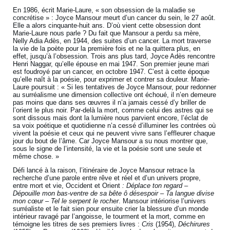
En 1986, écrit Marie-Laure, « son obsession de la maladie se
concrétise » : Joyce Mansour meurt d’un cancer du sein, le 27 août.
Elle a alors cinquante-huit ans. D’où vient cette obsession dont
Marie-Laure nous parle ? Du fait que Mansour a perdu sa mère,
Nelly Adia Adès, en 1944, des suites d’un cancer. La mort traverse
la vie de la poète pour la première fois et ne la quittera plus, en
effet, jusqu’à l’obsession. Trois ans plus tard, Joyce Adès rencontre
Henri Naggar, qu’elle épouse en mai 1947. Son premier jeune mari
est foudroyé par un cancer, en octobre 1947. C’est à cette époque
qu’elle naît à la poésie, pour exprimer et contrer sa douleur. Marie-
Laure poursuit : « Si les tentatives de Joyce Mansour, pour redonner
au surréalisme une dimension collective ont échoué, il n’en demeure
pas moins que dans ses œuvres il n’a jamais cessé d’y briller de
l’orient le plus noir. Par-delà la mort, comme celui des astres qui se
sont dissous mais dont la lumière nous parvient encore, l’éclat de
sa voix poétique et quotidienne n’a cessé d’illuminer les contrées où
vivent la poésie et ceux qui ne peuvent vivre sans l’effleurer chaque
jour du bout de l’âme. Car Joyce Mansour a su nous montrer que,
sous le signe de l’intensité, la vie et la poésie sont une seule et
même chose. »
Défi lancé à la raison, l’itinéraire de Joyce Mansour retrace la
recherche d’une parole entre rêve et réel et d’un univers propre,
entre mort et vie, Occident et Orient
: Déplace ton regard –
Dépouille mon bas-ventre de sa bête ô désespoir – Ta langue divise
mon cœur – Tel le serpent le rocher
. Mansour intériorise l’univers
surréaliste et le fait sien pour ensuite crier la blessure d’un monde
intérieur ravagé par l’angoisse, le tourment et la mort, comme en
témoigne les titres de ses premiers livres :
Cris
(1954),
Déchirures