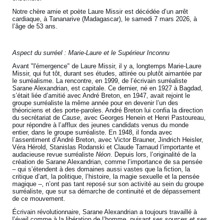
Notre chère amie et poète Laure Missir est décédée d’un arrêt
cardiaque, à Tananarive (Madagascar), le samedi 7 mars 2026, à
l’âge de 53 ans.
Aspect du surréel : Marie-Laure et le Supérieur Inconnu
Avant "l'émergence" de Laure Missir, il y a, longtemps Marie-Laure
Missir, qui fut tôt, durant ses études, attirée ou plutôt aimantée par
le surréalisme. La rencontre, en 1999, de l’écrivain surréaliste
Sarane Alexandrian, est capitale. Ce dernier, né en 1927 à Bagdad,
s’était liée d’amitié avec André Breton, en 1947, avait rejoint le
groupe surréaliste la même année pour en devenir l’un des
théoriciens et des porte-paroles. André Breton lui confia la direction
du secrétariat de
Cause
, avec Georges Henein et Henri Pastoureau,
pour répondre à l’afflux des jeunes candidats venus du monde
entier, dans le groupe surréaliste. En 1948, il fonda avec
l’assentiment d’André Breton, avec Victor Brauner, Jindrich Heisler,
Véra Hérold, Stanislas Rodanski et Claude Tarnaud l’importante et
audacieuse revue surréaliste
Néon
. Depuis lors, l’originalité de la
création de Sarane Alexandrian, comme l’importance de sa pensée
– qui s’étendent à des domaines aussi vastes que la fiction, la
critique d’art, la politique, l’histoire, la magie sexuelle et la pensée
magique –, n’ont pas tant reposé sur son activité au sein du groupe
surréaliste, que sur sa démarche de continuité et de dépassement
de ce mouvement.
Écrivain révolutionnaire, Sarane Alexandrian a toujours travaillé à
l’éveil comme à la libération de l’homme, puisant ses sources et ses