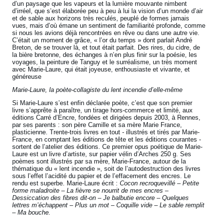
d’un paysage que les vapeurs et la lumière mouvante nimbent
d’irréel, que s’est élaborée peu à peu à lui la vision d’un monde d’air
et de sable aux horizons très reculés, peuplé de formes jamais
vues, mais d’où émane un sentiment de familiarité profonde, comme
si nous les avions déjà rencontrées en rêve ou dans une autre vie.
C’était un moment de grâce, « l’or du temps » dont parlait André
Breton, de se trouver là, et tout était parfait. Des rires, du cidre, de
la bière bretonne, des échanges à n’en plus finir sur la poésie, les
voyages, la peinture de Tanguy et le surréalisme, un très moment
avec Marie-Laure, qui était joyeuse, enthousiaste et vivante, et
généreuse
Marie-Laure, la poète-collagiste du lent incendie d’elle-même
Si Marie-Laure s’est enfin déclarée poète, c’est que son premier
livre s’apprête à paraître, un tirage hors-commerce et limité, aux
éditions Carré d’Encre, fondées et dirigées depuis 2003, à Rennes,
par ses parents : son père Camille et sa mère Marie France,
plasticienne. Trente-trois livres en tout - illustrés et tirés par Marie-
France, en comptant les éditions de tête et les éditions courantes -
sortent de l’atelier des éditions. Ce premier opus poétique de Marie-
Laure est un livre d’artiste, sur papier vélin d’Arches 250 g. Ses
poèmes sont illustrés par sa mère, Marie-France, autour de la
thématique du « lent incendie », soit de l’autodestruction des livres
sous l’effet l’acidité du papier et de l’effacement des encres. Le
rendu est superbe. Marie-Laure écrit :
Cocon recroquevillé – Petite
forme maladroite – La fièvre se nourrit de mes encres –
Dessiccation des fibres dit-on – Je balbutie encore – Quelques
lettres m’échappent – Plus un mot – Coquille vide – Le sable remplit
– Ma bouche.