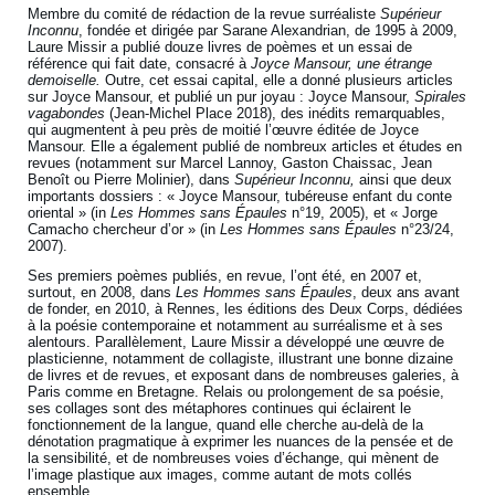
Membre du comité de rédaction de la revue surréaliste
Supérieur
Inconnu
, fondée et dirigée par Sarane Alexandrian, de 1995 à 2009,
Laure Missir a publié douze livres de poèmes et un essai de
référence qui fait date, consacré à
Joyce Mansour, une étrange
demoiselle.
Outre, cet essai capital, elle a donné plusieurs articles
sur Joyce Mansour, et publié un pur joyau : Joyce Mansour,
Spirales
vagabondes
(Jean-Michel Place 2018), des inédits remarquables,
qui augmentent à peu près de moitié l’œuvre éditée de Joyce
Mansour. Elle a également publié de nombreux articles et études en
revues (notamment sur Marcel Lannoy, Gaston Chaissac, Jean
Benoît ou Pierre Molinier), dans
Supérieur Inconnu,
ainsi que deux
importants dossiers : « Joyce Mansour, tubéreuse enfant du conte
oriental » (in
Les Hommes sans Épaules
n°19, 2005), et « Jorge
Camacho chercheur d’or » (in
Les Hommes sans Épaules
n°23/24,
2007).
Ses premiers poèmes publiés, en revue, l’ont été, en 2007 et,
surtout, en 2008, dans
Les Hommes sans Épaules
, deux ans avant
de fonder, en 2010, à Rennes, les éditions des Deux Corps, dédiées
à la poésie contemporaine et notamment au surréalisme et à ses
alentours. Parallèlement, Laure Missir a développé une œuvre de
plasticienne, notamment de collagiste, illustrant une bonne dizaine
de livres et de revues, et exposant dans de nombreuses galeries, à
Paris comme en Bretagne. Relais ou prolongement de sa poésie,
ses collages sont des métaphores continues qui éclairent le
fonctionnement de la langue, quand elle cherche au-delà de la
dénotation pragmatique à exprimer les nuances de la pensée et de
la sensibilité, et de nombreuses voies d’échange, qui mènent de
l’image plastique aux images, comme autant de mots collés
ensemble.