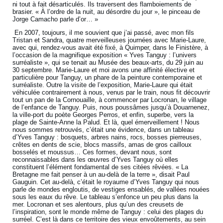
ni tout à fait désarticulés. Ils traversent des flamboiements de
brasier. « À l’ordre de la nuit, au désordre du jour », le pinceau de
Jorge Camacho parle d’or… »
En 2007, toujours, il me souvient que j’ai passé, avec mon fils
Tristan et Sandra, quatre merveilleuses journées avec Marie-Laure,
avec qui, rendez-vous avait été fixé, à Quimper, dans le Finistère, à
l’occasion de la magnifique exposition « Yves Tanguy : l’univers
surréaliste », qui se tenait au Musée des beaux-arts, du 29 juin au
30 septembre. Marie-Laure et moi avons une affinité élective et
particulière pour Tanguy, un phare de la peinture contemporaine et
surréaliste. Outre la visite de l’exposition, Marie-Laure qui était
véhiculée contrairement à nous, venus par le train, nous fit découvrir
tout un pan de la Cornouaille, à commencer par Locronan, le village
de l’enfance de Tanguy. Puis, nous poussâmes jusqu’à Douarnenez,
la ville-port du poète Georges Perros, et enfin, superbe, vers la
plage de Sainte-Anne la Palud. Et là, quel émerveillement ! Nous
nous sommes retrouvés, c’était une évidence, dans un tableau
d’Yves Tanguy : bosquets, arbres nains, rocs, bosses pierreuses,
crêtes en dents de scie, blocs massifs, amas de gros cailloux
bosselés et moussus… Ces formes, devant nous, sont
reconnaissables dans les œuvres d’Yves Tanguy où elles
constituent l’élément fondamental de ses citées rêvées. « La
Bretagne me fait penser à un au-delà de la terre », disait Paul
Gauguin. Cet au-delà, c’était le royaume d’Yves Tanguy qui nous
parle de mondes engloutis, de vestiges ensablés, de vallées nouées
sous les eaux du rêve. Le tableau s’enfonce un peu plus dans la
mer. Locronan et ses alentours, plus qu’un des creusets de
l’inspiration, sont le monde même de Tanguy : celui des plages du
surréel. C’est là dans ce territoire des vieux envoûtements, au sein