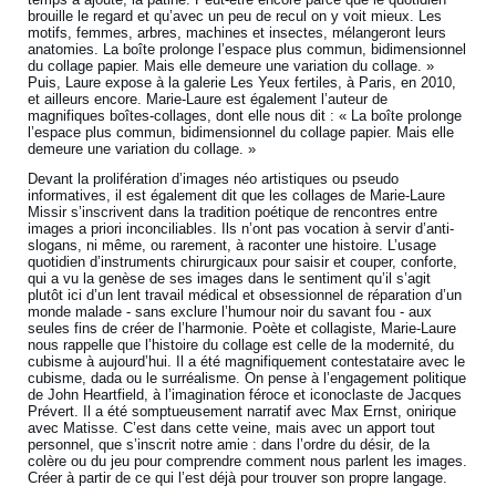
brouille le regard et qu’avec un peu de recul on y voit mieux. Les
motifs, femmes, arbres, machines et insectes, mélangeront leurs
anatomies. La boîte prolonge l’espace plus commun, bidimensionnel
du collage papier. Mais elle demeure une variation du collage. »
Puis, Laure expose à la galerie Les Yeux fertiles, à Paris, en 2010,
et ailleurs encore. Marie-Laure est également l’auteur de
magnifiques boîtes-collages, dont elle nous dit : « La boîte prolonge
l’espace plus commun, bidimensionnel du collage papier. Mais elle
demeure une variation du collage. »
Devant la prolifération d’images néo artistiques ou pseudo
informatives, il est également dit que les collages de Marie-Laure
Missir s’inscrivent dans la tradition poétique de rencontres entre
images a priori inconciliables. Ils n’ont pas vocation à servir d’anti-
slogans, ni même, ou rarement, à raconter une histoire. L’usage
quotidien d’instruments chirurgicaux pour saisir et couper, conforte,
qui a vu la genèse de ses images dans le sentiment qu’il s’agit
plutôt ici d’un lent travail médical et obsessionnel de réparation d’un
monde malade - sans exclure l’humour noir du savant fou - aux
seules fins de créer de l’harmonie. Poète et collagiste, Marie-Laure
nous rappelle que l’histoire du collage est celle de la modernité, du
cubisme à aujourd’hui. Il a été magnifiquement contestataire avec le
cubisme, dada ou le surréalisme. On pense à l’engagement politique
de John Heartfield, à l’imagination féroce et iconoclaste de Jacques
Prévert. Il a été somptueusement narratif avec Max Ernst, onirique
avec Matisse. C’est dans cette veine, mais avec un apport tout
personnel, que s’inscrit notre amie : dans l’ordre du désir, de la
colère ou du jeu pour comprendre comment nous parlent les images.
Créer à partir de ce qui l’est déjà pour trouver son propre langage.