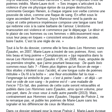
poèmes inédits. Marie-Laure écrit : « Ses images s’articulent à la
violence d’une vie physique éprise de sa propre destruction,
commente Georges Henein, à chaque organe son verbe comme une
poussée de sève, comme une flaque de sang. En effet sous le
signe ascendant de l’humour, Joyce Mansour rend la parole au
corps et cette présence impérieuse compose une langue sans fard
qui redonne voix à la saine barbarie de l’amour. L’érotisme
mansourien est violence et commence par le dépeçage. Le désir et
le plaisir de ces hommes ou ces femmes « délicieusement nous
sous leur peau en loques » consistent ensuite à dévorer, avaler,
boire l’autre. C’est là une règle de vie. »
Tout à la fin du dossier, comme elle le fera dans
Les Hommes sans
Épaules
, en 2007, Marie-Laure a inséré de ses poèmes. Ainsi, son
très beau et long poème « Complaisances » (qui reparaîtra dans la
revue
Les Hommes sans Épaules
n°26, en 2008, mais, amputée de
sa première strophe, que j’aime pourtant beaucoup :
De quels bois
sommes-nous faits ? - Fibres plus légères qu’un flocon de neige -
Nos étoiles s’étiolent sous l’acide
), et une longue suite de poèmes
intitulée « Du fil à la boîte » :
une fleur ensoleillée fait la roue –
l’engrenage lui emboîte le pas – c’est à peine l’aube – et déjà – un
mot se vide de son sang – le poème est-il – une maladie de
l’encre ?
En fait, des poèmes de cette suite seront retravaillés et
publiés dans
Les Hommes sans Epaules
, ainsi qu’en volume, pour
une part, dans
Je vous veux à nulle autre pareille
(2013). Mais,
contrairement aux
Hommes sans Épaules
, l’équipe de
Poésie 1
, ne
le remarque pas, et publie les poèmes de Marie-Laure sans les
signaler et les différencier de ceux de Mansour.
Dans ce dossier préparé pour la revue
Poésie 1
, Marie-Laure évoque