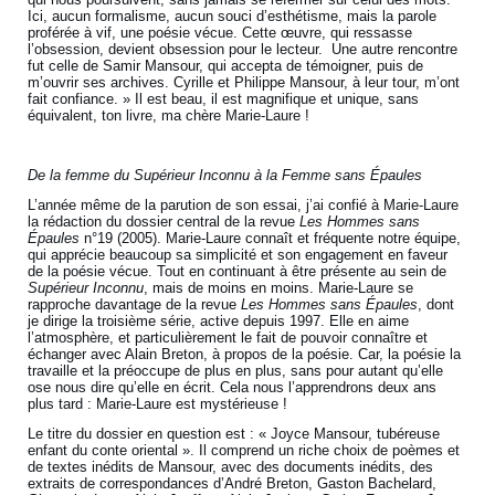
Ici, aucun formalisme, aucun souci d’esthétisme, mais la parole
proférée à vif, une poésie vécue. Cette œuvre, qui ressasse
l’obsession, devient obsession pour le lecteur. Une autre rencontre
fut celle de Samir Mansour, qui accepta de témoigner, puis de
m’ouvrir ses archives. Cyrille et Philippe Mansour, à leur tour, m’ont
fait confiance. » Il est beau, il est magnifique et unique, sans
équivalent, ton livre, ma chère Marie-Laure !
De la femme du Supérieur Inconnu à la Femme sans Épaules
L’année même de la parution de son essai, j’ai confié à Marie-Laure
la rédaction du dossier central de la revue
Les Hommes sans
Épaules
n°19 (2005). Marie-Laure connaît et fréquente notre équipe,
qui apprécie beaucoup sa simplicité et son engagement en faveur
de la poésie vécue. Tout en continuant à être présente au sein de
Supérieur Inconnu
, mais de moins en moins. Marie-Laure se
rapproche davantage de la revue
Les Hommes sans Épaules
, dont
je dirige la troisième série, active depuis 1997. Elle en aime
l’atmosphère, et particulièrement le fait de pouvoir connaître et
échanger avec Alain Breton, à propos de la poésie. Car, la poésie la
travaille et la préoccupe de plus en plus, sans pour autant qu’elle
ose nous dire qu’elle en écrit. Cela nous l’apprendrons deux ans
plus tard : Marie-Laure est mystérieuse !
Le titre du dossier en question est : « Joyce Mansour, tubéreuse
enfant du conte oriental ». Il comprend un riche choix de poèmes et
de textes inédits de Mansour, avec des documents inédits, des
extraits de correspondances d’André Breton, Gaston Bachelard,