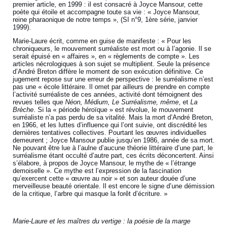
premier article, en 1999 : il est consacré à Joyce Mansour, cette
poète qui étoile et accompagne toute sa vie : « Joyce Mansour,
reine pharaonique de notre temps », (SI n°9, 1ère série, janvier
1999).
Marie-Laure écrit, comme en guise de manifeste : « Pour les
chroniqueurs, le mouvement surréaliste est mort ou à l’agonie. Il se
serait épuisé en « affaires », en « règlements de compte ». Les
articles nécrologiques à son sujet se multiplient. Seule la présence
d’André Breton diffère le moment de son exécution définitive. Ce
jugement repose sur une erreur de perspective : le surréalisme n’est
pas une « école littéraire. Il omet par ailleurs de prendre en compte
l’activité surréaliste de ces années, activité dont témoignent des
revues telles que
Néon, Médium, Le Surréalisme, même
, et
La
Brèche
. Si la « période héroïque » est révolue, le mouvement
surréaliste n’a pas perdu de sa vitalité. Mais la mort d’André Breton,
en 1966, et les luttes d’influence qui l’ont suivie, ont discrédité les
dernières tentatives collectives. Pourtant les œuvres individuelles
demeurent ; Joyce Mansour publie jusqu’en 1986, année de sa mort.
Ne pouvant être lue à l’aulne d’aucune théorie littéraire d’une part, le
surréalisme étant occulté d’autre part, ces écrits déconcertent. Ainsi
s’élabore, à propos de Joyce Mansour, le mythe de « l’étrange
demoiselle ». Ce mythe est l’expression de la fascination
qu’exercent cette « œuvre au noir » et son auteur douée d’une
merveilleuse beauté orientale. Il est encore le signe d’une démission
de la critique, l’arbre qui masque la forêt d’écriture. »
Marie-Laure et les maîtres du vertige : la poésie de la marge