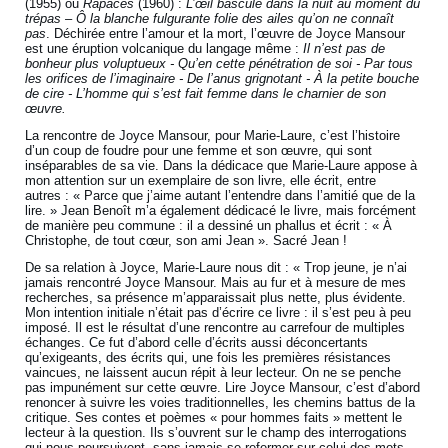
(1955) ou
Rapaces
(1960) :
L’œil bascule dans la nuit au moment du
trépas – Ô la blanche fulgurante folie des ailes qu’on ne connaît
pas
. Déchirée entre l’amour et la mort, l’œuvre de Joyce Mansour
est une éruption volcanique du langage même :
Il n’est pas de
bonheur plus voluptueux - Qu’en cette pénétration de soi - Par tous
les orifices de l’imaginaire - De l’anus grignotant - À la petite bouche
de cire - L’homme qui s’est fait femme dans le charnier de son
œuvre.
La rencontre de Joyce Mansour, pour Marie-Laure, c’est l’histoire
d’un coup de foudre pour une femme et son œuvre, qui sont
inséparables de sa vie. Dans la dédicace que Marie-Laure appose à
mon attention sur un exemplaire de son livre, elle écrit, entre
autres : « Parce que j’aime autant l’entendre dans l’amitié que de la
lire. » Jean Benoît m’a également dédicacé le livre, mais forcément
de manière peu commune : il a dessiné un phallus et écrit : « À
Christophe, de tout cœur, son ami Jean ». Sacré Jean !
De sa relation à Joyce, Marie-Laure nous dit : « Trop jeune, je n’ai
jamais rencontré Joyce Mansour. Mais au fur et à mesure de mes
recherches, sa présence m’apparaissait plus nette, plus évidente.
Mon intention initiale n’était pas d’écrire ce livre : il s’est peu à peu
imposé. Il est le résultat d’une rencontre au carrefour de multiples
échanges. Ce fut d’abord celle d’écrits aussi déconcertants
qu’exigeants, des écrits qui, une fois les premières résistances
vaincues, ne laissent aucun répit à leur lecteur. On ne se penche
pas impunément sur cette œuvre. Lire Joyce Mansour, c’est d’abord
renoncer à suivre les voies traditionnelles, les chemins battus de la
critique. Ses contes et poèmes « pour hommes faits » mettent le
lecteur à la question. Ils s’ouvrent sur le champ des interrogations
qui nous poursuivent, sans jamais se refermer sur celui des mots.