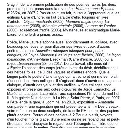
S’agit-il de la première publication de ses poèmes, après les deux
premiers qui ont parus dans la revue
Les Hommes sans Épaules
n°23/24, en 2007 ? Pas du tout, en fait, puisque j’apprendrai que les
éditions Carré d’Encre, on fait paraître d’elle, toujours en livre
d’artiste :
Objets méchants
(2003),
Mémoire fragile
(2005),
La
tristesse nue
(2005),
Mémoire végétale
(2006),
La roue de l’ombre
(2006), et
Mémoire fragile
(2006). Mystérieuse et énigmatique Marie-
Laure, on ne le dira jamais assez.
Poète, Marie-Laure s’adonne aussi abondamment au collage, avec
beaucoup de réussite, pour illustrer ses livres et ceux d’autres
poètes, ainsi les
Nouvelles rubriques lubriques pour petites
bringues
, de Joyce Mansour (Les loups sont fâchés, 2006),
La leçon
mélancolie,
d’Anne-Marie Beeckman (Carré d’encre, 2008) ou la
revue
Dissonances
n°32, en 2017. De ce travail, elle nous dit :
« Épeler l’alphabet des corps jetés au vent du désir, déchiffrer celui
des herbes folles, celui des vagues et d’autres encore. Quelle
langue parle le poète ? Une langue qui fait écho et qui me semblait
résonner dans mes collages. Il s’agissait donc d’ouvrir des pages au
dialogue, d’ouvrir des yeux et des oreilles. » Ses collages sont
exposés et présentés aux côtés d’œuvres de Jorge Camacho, Le
Maréchal, Jacques Lacomblez, aux expositions l’Envers du réel I et
II, à la galerie Nuit d’encre, à La Halle Saint-Pierre, à Paris, en 2007,
à l’Atelier de la gare, à Locminé, en 2010, exposition « Anatomie
comparée », une exposition qui est présentée ainsi : « Des ciseaux,
voire même un ou deux scalpels, de la colle PH neutre, des papiers
plutôt anciens. Pourquoi ces papiers-là ? Pour le plaisir, voyons,
d’un toucher moins glacé, d’une encre qui ne se répand pas et peut-
être aussi pour dépayser le regard, pour l’étrangeté familière que le
temps a ajouté, la patine. Peut-être encore parce que le quotidien