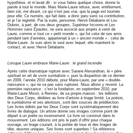
hypothèse, et m’avait dit : si vous faites quelque chose, donne la
parole à tout le monde. Mais Marie-Laure refuse, avec entêtement,
bien sûr, me disant, ce qui n’est pas vrai, que la page est tournée
pour elle. Ce numéro, qui fait date, a donc paru sans sa contribution,
et je l’ai regretté. Par la suite, personne, Hervé Delabarre et Lou
Dubois, à part, de ces deux groupes,
Supérieur Inconnu
et
Les
Hommes sans Épaules
, ne sera associé aux projets à venir de
Laure, comme si tout ce « petit monde », qui fut celui de ses amis
pendant tant d’années, appartenait à un « ancien monde » : celui de
Marie-Laure. Je suis alors le seul avec lequel, elle maintient le
contact, et avec Hervé Delabarre.
Lorsque Laure embrase Marie-Laure : le grand incendie
Après cette dramatique rupture avec Sarane Alexandrian, le « père
spirituel en art de vivre surréaliste », puis la disparition de ce dernier
en 2009, l’année 2010 débute, pour Marie-Laure, par une « double-
naissance », qui ne va pas sans ruptures. Nous allons y revenir. La
première naissance : c’est la fondation, en septembre 2010, par
Marie-Laure Missir, à Rennes, de sa propre maison : les éditions
des Deux Corps, dédiées au livre d’artiste à tirage limité. La poésie,
le surréalisme et ses alentours, sont des sources de prédilection.
Les livres édités par les Deux Corps sont systématiquement des
livres de dialogue. Un artiste donne ses images comme point de
départ à un poète ou inversement. Le livre se construit dans le
mouvement. Les éditions ont pris le parti d’ offrir pour chaque
ouvrage, un tirage courant, à la portée de tous et des tirages de
tête, œuvres uniques. Ses livres sont superbes ! Sa référence