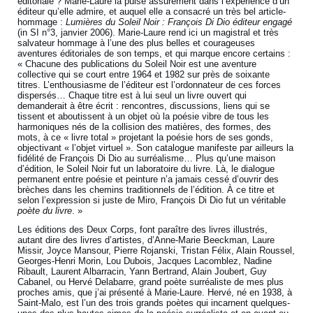
éditoriale ? Marie-Laure la puise assurément dans l’expérience d’un
éditeur qu’elle admire, et auquel elle a consacré un très bel article-
hommage :
Lumières du Soleil Noir : François Di Dio éditeur engagé
(in SI n°3, janvier 2006). Marie-Laure rend ici un magistral et très
salvateur hommage à l’une des plus belles et courageuses
aventures éditoriales de son temps, et qui marque encore certains :
« Chacune des publications du Soleil Noir est une aventure
collective qui se court entre 1964 et 1982 sur près de soixante
titres. L’enthousiasme de l’éditeur est l’ordonnateur de ces forces
dispersés… Chaque titre est à lui seul un livre ouvert qui
demanderait à être écrit : rencontres, discussions, liens qui se
tissent et aboutissent à un objet où la poésie vibre de tous les
harmoniques nés de la collision des matières, des formes, des
mots, à ce « livre total » projetant la poésie hors de ses gonds,
objectivant « l’objet virtuel ». Son catalogue manifeste par ailleurs la
fidélité de François Di Dio au surréalisme… Plus qu’une maison
d’édition, le Soleil Noir fut un laboratoire du livre. Là, le dialogue
permanent entre poésie et peinture n’a jamais cessé d’ouvrir des
brèches dans les chemins traditionnels de l’édition. À ce titre et
selon l’expression si juste de Miro, François Di Dio fut un véritable
poète du livre
. »
Les éditions des Deux Corps, font paraître des livres illustrés,
autant dire des livres d’artistes, d’Anne-Marie Beeckman, Laure
Missir, Joyce Mansour, Pierre Rojanski, Tristan Félix, Alain Roussel,
Georges-Henri Morin, Lou Dubois, Jacques Lacomblez, Nadine
Ribault, Laurent Albarracin, Yann Bertrand, Alain Joubert, Guy
Cabanel, ou Hervé Delabarre, grand poète surréaliste de mes plus
proches amis, que j’ai présenté à Marie-Laure. Hervé, né en 1938, à
Saint-Malo, est l’un des trois grands poètes qui incarnent quelques-