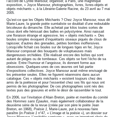
l’accord de Cyrille Mansour, organiser, à Paris, une magnifique
exposition, « Joyce Mansour, photographies, livres, livres-objets et
objets méchants », à la Librairie-Galerie Racine, du 23 avril au 7 mai
2005.
Qu’est-ce que les Objets Méchants ? Chez Joyce Mansour, nous dit
Marie-Laure, la grande poète surréaliste se doublait d’une redoutable
bricoleuse du dimanche. Elle achetait par kilos toutes sortes de
clous dont elle hérissait des balles en polystyrène. Ainsi naissait
une floraison étrange et agressive, les « objets méchants ». Des
boules simples évoquent d’inquiétants oiseaux piqués de clous de
tapissier, d’autres des grenades, petites bombes inoffensives.
Lorsqu’elle fichait ces boules sur de longues tiges en fer, Joyce
Mansour composait des bouquets de voluptueuses mais
dangereuses orchidées. Elle réalisait encore des boîtes qui sont
autant de pièges ou de tombeaux. Ces objets se font l’écho de sa
poésie. Entre l’humour et l’angoisse, ils donnent forme aux
obsessions. Quelques-unes de ces œuvres ont fait partie
d’expositions collectives. Joyce Mansour avait même envisagé de
les présenter seules. Elles ne figurent néanmoins dans aucun
catalogue. Ces « objets méchants » existent toujours chez des
amis de la poétesse et pour l’essentiel chez ses fils qui nous ont
permis de les photographier. De ces photographies sont nés des
textes puis des gravures et enfin le désir de rassembler le tout.
En 2006, sur l’invitation d’Alain Breton, poète et membre du comité
des
Hommes sans Épaules
, mais également collaborateur de la
deuxième série de la revue (créée par son père le poète Jean
Breton, en 1968),
Poésie 1
, Marie-Laure, put à nouveau faire
paraître (in
Poésie 1
n°47, « L’image et la poésie »), un dossier sur
Joyce Mansour, L’orchidée carnivore », avec un important choix de