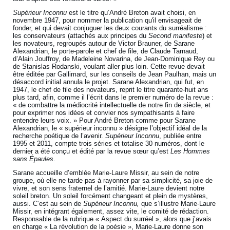
Supérieur Inconnu
est le titre qu’André Breton avait choisi, en
novembre 1947, pour nommer la publication qu'il envisageait de
fonder, et qui devait conjuguer les deux courants du surréalisme :
les conservateurs (attachés aux principes du
Second manifeste
) et
les novateurs, regroupés autour de Victor Brauner, de Sarane
Alexandrian, le porte-parole et chef de file, de Claude Tarnaud,
d’Alain Jouffroy, de Madeleine Novarina, de Jean-Dominique Rey ou
de Stanislas Rodanski, voulant aller plus loin. Cette revue devait
être éditée par Gallimard, sur les conseils de Jean Paulhan, mais un
désaccord initial annula le projet. Sarane Alexandrian, qui fut, en
1947, le chef de file des novateurs, reprit le titre quarante-huit ans
plus tard, afin, comme il l’écrit dans le premier numéro de la revue :
« de combattre la médiocrité intellectuelle de notre fin de siècle, et
pour exprimer nos idées et convier nos sympathisants à faire
entendre leurs voix. » Pour André Breton comme pour Sarane
Alexandrian, le « supérieur inconnu » désigne l’objectif idéal de la
recherche poétique de l’avenir.
Supérieur Inconnu
, publiée entre
1995 et 2011, compte trois séries et totalise 30 numéros, dont le
dernier a été conçu et édité par la revue sœur qu’est
Les Hommes
sans Épaules
.
Sarane accueille d’emblée Marie-Laure Missir, au sein de notre
groupe, où elle ne tarde pas à rayonner par sa simplicité, sa joie de
vivre, et son sens fraternel de l’amitié. Marie-Laure devient notre
soleil breton. Un soleil forcément changeant et plein de mystères,
aussi. C’est au sein de
Supérieur Inconnu,
que s’illustre Marie-Laure
Missir, en intégrant également, assez vite, le comité de rédaction.
Responsable de la rubrique « Aspect du surréel », alors que j’avais
en charge « La révolution de la poésie », Marie-Laure donne son