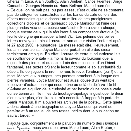
Gherasim Luca, Alain Jouffroy, Alain Joubert, Carlos Fuentes, Jorge
Camacho, Georges Henein ou Hans Bellmer. Marie-Laure écrit :
« Ce que l’on ne sait pas, ou pas assez, c’est qu’elle ne se contenta
pas de côtoyer les surréalistes sur les bancs du café ou lors des
dîners mondains qu’elle donnait au milieu de ses prodigieuses
collections d’objets et de tableaux : Joyce Mansour fut l’une des
plus grandes voix de la poésie surréaliste. Son œuvre a choqué,
choque encore ceux qui la réduisent à sa composante érotique (la
feuille de vigne qui masque la forêt ?)… Les pèlerins des belles
lettres renvoyaient ainsi l’œuvre et son auteur visiter l’enfer et après
le 27 août 1986, le purgatoire. La messe était dite. Heureusement,
les amis veillaient… Joyce Mansour portait en elle des dieux
terriblement ambigus. En effet, l’œuvre de cette « industrieuse Isis
de souffrance orientale » a moins la saveur du loukoum que la
rugosité des pierres et du sable. Loin des mollesses d’un Orient
fantasmé, ses textes brûlent le lecteur comme le sol surchauffé du
désert. Ils conjuguent le rire, l’horreur, le rêve, l’érotisme (oui !) et la
mort. Merveilleux outrages, ses poèmes arrachent à la langue des
pierres vivantes. Joyce Mansour est aussi douée d’un véritable
« pouvoir d’extraction » qui nous mène au-delà du déjà-vu. De fil
d’Ariane en aiguillon de la curiosité et par besoin d’une poésie vraie
qui se tienne à mille miles du tricotage-tripotage linguistique, le désir
d’en savoir plus, d’en lire plus m’a conduite à frapper à la porte de
Samir Mansour. Il m’a ouvert les archives de la poète… Cette quête
a donc abouti à une biographie de Joyce Mansour qui vient de
paraître et à un recueil de ses textes inédits dont la publication ne
saurait tarder. »
J’ajoute que, conjointement à la parution du numéro des
Hommes
sans Épaules
, nous avons pu, avec Marie Laure, Alain Breton, et