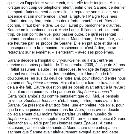
qu’elle va l’appeler et venir le voir, mais elle tarde toujours. Aussi,
lorsque son coup de téléphone retentit enfin chez Sarane, ce dernier
s’emporte furieusement contre elle, lui reproche son silence, son
absence et son indifférence : c’est la rupture ! Malgré tous mes
efforts, rien n’y fera, entre ces deux forts caractères et têtes de
cochon, il faut bien le dire. Ce qu’il aurait pu pardonner à d’autres,
Sarane ne le pardonne pas à Marie-Laure. Il l’adorait et l’estimait
trop, de son point de vue, pour passer outre, ce qu’il ressentait
comme un abandon et une trahison. Marie-Laure, de son côté, avait
été heurtée par les propos de Sarane. Elle en prit acte et tira les
conséquences à la « manière missirienne », c’est-à-dire, en se
rétractant sur elle-même, « s’enterrant » avec ses problèmes.
Sarane décède à l’hôpital d’Ivry-sur-Seine, où il était entré au
service des soins palliatifs, le 11 septembre 2009, à l’âge de 82 ans.
Il fallut assumer la suite : les obsèques, le vidage de l’appartement,
les archives, les tableaux, les meubles, etc. Une période très
douloureuse, en sus du deuil de notre ami, pour chacun d’entre nous
au sein de
Supérieur Inconnu
. Mais il a fallu « faire le travail » et
cela a été fait. L’autre question qui se posait avait attrait à la revue :
fallait-il ou non poursuivre la parution de
Supérieur Inconnu
?
Certain(e)s ami(e)s du comité pensaient que oui. Moi, je pensais
l’inverse.
Supérieur Inconnu
, c’était nous, certes, mais avant tout
Sarane. Sa présence était trop forte, une empreinte indélébile, pour
que la revue puisse continuer sans lui. Alors, nous avons décidé
collégialement d’au moins faire paraître un ultime numéro de
Supérieur Inconnu
, en septembre 2011 : un « numéro spécial Sarane
Alexandrian », édité par
Les Hommes sans Épaules
. À cette
occasion, j’ai bien sûr demandé à Marie-Laure une participation,
sachant que Sarane avait ultérieurement évoqué avec moi cette