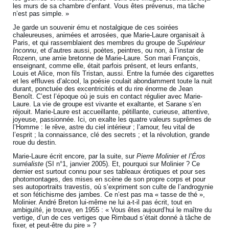
les murs de sa chambre d’enfant. Vous êtes prévenus, ma tâche
n’est pas simple. »
Je garde un souvenir ému et nostalgique de ces soirées
chaleureuses, animées et arrosées, que Marie-Laure organisait à
Paris, et qui rassemblaient des membres du groupe de
Supérieur
Inconnu
, et d’autres aussi, poètes, peintres, ou non, à l’instar de
Rozenn, une amie bretonne de Marie-Laure. Son mari François,
enseignant, comme elle, était parfois présent, et leurs enfants,
Louis et Alice, mon fils Tristan, aussi. Entre la fumée des cigarettes
et les effluves d’alcool, la poésie coulait abondamment toute la nuit
durant, ponctuée des excentricités et du rire énorme de Jean
Benoît. C’est l’époque où je suis en contact régulier avec Marie-
Laure. La vie de groupe est vivante et exaltante, et Sarane s’en
réjouit. Marie-Laure est accueillante, pétillante, curieuse, attentive,
joyeuse, passionnée. Ici, on exalte les quatre valeurs suprêmes de
l’Homme : le rêve, astre du ciel intérieur ; l’amour, feu vital de
l’esprit ; la connaissance, clé des secrets ; et la révolution, grande
roue du destin.
Marie-Laure écrit encore, par la suite, sur
Pierre Molinier et l’Éros
surréaliste
(SI n°1, janvier 2005). Et, pourquoi sur Molinier ? Ce
dernier est surtout connu pour ses tableaux érotiques et pour ses
photomontages, des mises en scène de son propre corps et pour
ses autoportraits travestis, où s’expriment son culte de l’androgynie
et son fétichisme des jambes. Ce n’est pas ma « tasse de thé »,
Molinier. André Breton lui-même ne lui a-t-il pas écrit, tout en
ambiguïté, je trouve, en 1955 : « Vous êtes aujourd’hui le maître du
vertige, d’un de ces vertiges que Rimbaud s’était donné à tâche de
fixer, et peut-être du pire » ?