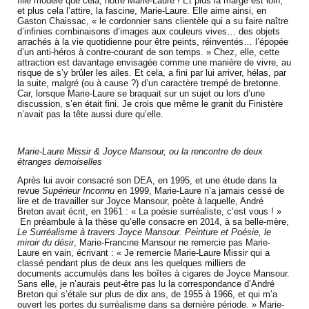
fille modèle que cela, notre Marie-Laure ! Et plus la marge est loin,
et plus cela l’attire, la fascine, Marie-Laure. Elle aime ainsi, en
Gaston Chaissac, « le cordonnier sans clientèle qui a su faire naître
d’infinies combinaisons d’images aux couleurs vives… des objets
arrachés à la vie quotidienne pour être peints, réinventés… l’épopée
d’un anti-héros à contre-courant de son temps. » Chez, elle, cette
attraction est davantage envisagée comme une manière de vivre, au
risque de s’y brûler les ailes. Et cela, a fini par lui arriver, hélas, par
la suite, malgré (ou à cause ?) d’un caractère trempé de bretonne.
Car, lorsque Marie-Laure se braquait sur un sujet ou lors d’une
discussion, s’en était fini. Je crois que même le granit du Finistère
n’avait pas la tête aussi dure qu’elle.
Marie-Laure Missir & Joyce Mansour, ou la rencontre de deux
étranges demoiselles
Après lui avoir consacré son DEA, en 1995, et une étude dans la
revue
Supérieur Inconnu
en 1999, Marie-Laure n’a jamais cessé de
lire et de travailler sur Joyce Mansour, poète à laquelle, André
Breton avait écrit, en 1961 : « La poésie surréaliste, c’est vous ! »
En préambule à la thèse qu’elle consacre en 2014, à sa belle-mère,
Le Surréalisme à travers Joyce Mansour. Peinture et Poésie, le
miroir du désir
, Marie-Francine Mansour ne remercie pas Marie-
Laure en vain, écrivant : « Je remercie Marie-Laure Missir qui a
classé pendant plus de deux ans les quelques milliers de
documents accumulés dans les boîtes à cigares de Joyce Mansour.
Sans elle, je n’aurais peut-être pas lu la correspondance d’André
Breton qui s’étale sur plus de dix ans, de 1955 à 1966, et qui m’a
ouvert les portes du surréalisme dans sa dernière période. » Marie-