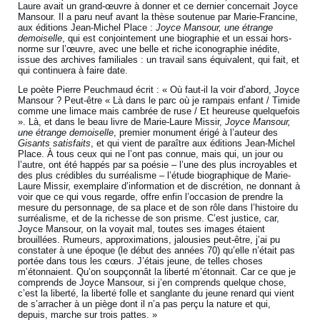
Laure avait un grand-œuvre à donner et ce dernier concernait Joyce
Mansour. Il a paru neuf avant la thèse soutenue par Marie-Francine,
aux éditions Jean-Michel Place :
Joyce Mansour, une étrange
demoiselle
, qui est conjointement une biographie et un essai hors-
norme sur l’œuvre, avec une belle et riche iconographie inédite,
issue des archives familiales : un travail sans équivalent, qui fait, et
qui continuera à faire date.
Le poète Pierre Peuchmaud écrit : « Où faut-il la voir d’abord, Joyce
Mansour ? Peut-être « Là dans le parc où je rampais enfant / Timide
comme une limace mais cambrée de ruse / Et heureuse quelquefois
». Là, et dans le beau livre de Marie-Laure Missir,
Joyce Mansour,
une étrange demoiselle
, premier monument érigé à l’auteur des
Gisants satisfaits
, et qui vient de paraître aux éditions Jean-Michel
Place. À tous ceux qui ne l’ont pas connue, mais qui, un jour ou
l’autre, ont été happés par sa poésie – l’une des plus incroyables et
des plus crédibles du surréalisme – l’étude biographique de Marie-
Laure Missir, exemplaire d’information et de discrétion, ne donnant à
voir que ce qui vous regarde, offre enfin l’occasion de prendre la
mesure du personnage, de sa place et de son rôle dans l’histoire du
surréalisme, et de la richesse de son prisme. C’est justice, car,
Joyce Mansour, on la voyait mal, toutes ses images étaient
brouillées. Rumeurs, approximations, jalousies peut-être, j’ai pu
constater à une époque (le début des années 70) qu’elle n’était pas
portée dans tous les cœurs. J’étais jeune, de telles choses
m’étonnaient. Qu’on soupçonnât la liberté m’étonnait. Car ce que je
comprends de Joyce Mansour, si j’en comprends quelque chose,
c’est la liberté, la liberté folle et sanglante du jeune renard qui vient
de s’arracher à un piège dont il n’a pas perçu la nature et qui,
depuis, marche sur trois pattes. »