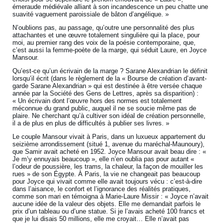
émeraude médiévale alliant à son incandescence un peu chatte une
suavité vaguement paroissiale de bâton d’angélique. »
N’oublions pas, au passage, qu’outre une personnalité des plus
attachantes et une œuvre totalement singulière qui la place, pour
moi, au premier rang des voix de la poésie contemporaine, que,
c’est aussi la femme-poète de la marge, qui séduit Laure, en Joyce
Mansour.
Qu’est-ce qu’un écrivain de la marge ? Sarane Alexandrian le définit
lorsqu’il écrit (dans le règlement de la « Bourse de création d’avant-
garde Sarane Alexandrian » qui est destinée à être versée chaque
année par la Société des Gens de Lettres, après sa disparition) :
« Un écrivain dont l’œuvre hors des normes est totalement
méconnue du grand public, auquel il ne se soucie même pas de
plaire. Ne cherchant qu’à cultiver son idéal de création personnelle,
il a de plus en plus de difficultés à publier ses livres. »
Le couple Mansour vivait à Paris, dans un luxueux appartement du
seizième arrondissement (situé 1, avenue du maréchal-Maunoury),
que Samir avait acheté en 1952. Joyce Mansour avait beau dire : «
Je m’y ennuyais beaucoup », elle n’en oublia pas pour autant «
l’odeur de poussière, les trams, la chaleur, la façon de mouiller les
rues » de son Égypte. À Paris, la vie ne changeait pas beaucoup
pour Joyce qui vivait comme elle avait toujours vécu : c’est-à-dire
dans l’aisance, le confort et l’ignorance des réalités pratiques,
comme son mari en témoigna à Marie-Laure Missir : « Joyce n’avait
aucune idée de la valeur des objets. Elle me demandait parfois le
prix d’un tableau ou d’une statue. Si je l’avais acheté 100 francs et
que je lui disais 50 millions, elle me croyait… Elle n’avait pas