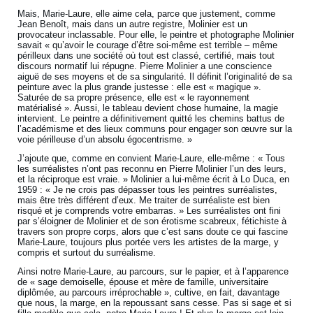
Mais, Marie-Laure, elle aime cela, parce que justement, comme
Jean Benoît, mais dans un autre registre, Molinier est un
provocateur inclassable. Pour elle, le peintre et photographe Molinier
savait « qu’avoir le courage d’être soi-même est terrible – même
périlleux dans une société où tout est classé, certifié, mais tout
discours normatif lui répugne. Pierre Molinier a une conscience
aiguë de ses moyens et de sa singularité. Il définit l’originalité de sa
peinture avec la plus grande justesse : elle est « magique ».
Saturée de sa propre présence, elle est « le rayonnement
matérialisé ». Aussi, le tableau devient chose humaine, la magie
intervient. Le peintre a définitivement quitté les chemins battus de
l’académisme et des lieux communs pour engager son œuvre sur la
voie périlleuse d’un absolu égocentrisme. »
J’ajoute que, comme en convient Marie-Laure, elle-même : « Tous
les surréalistes n’ont pas reconnu en Pierre Molinier l’un des leurs,
et la réciproque est vraie. » Molinier a lui-même écrit à Lo Duca, en
1959 : « Je ne crois pas dépasser tous les peintres surréalistes,
mais être très différent d’eux. Me traiter de surréaliste est bien
risqué et je comprends votre embarras. » Les surréalistes ont fini
par s’éloigner de Molinier et de son érotisme scabreux, fétichiste à
travers son propre corps, alors que c’est sans doute ce qui fascine
Marie-Laure, toujours plus portée vers les artistes de la marge, y
compris et surtout du surréalisme.
Ainsi notre Marie-Laure, au parcours, sur le papier, et à l’apparence
de « sage demoiselle, épouse et mère de famille, universitaire
diplômée, au parcours irréprochable », cultive, en fait, davantage
que nous, la marge, en la repoussant sans cesse. Pas si sage et si