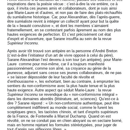
inspirations dans la poésie vécue : c’est-à-dire la vie entière, ce à
quoi, il invita ces jeunes amis et collaborateurs, dont je suis ainsi
que Marie-Laure et d’autres, et non pas de faire des plats-réchauffés
du surréalisme historique. Car, pour Alexandrian, dès l’après-guerre,
être surréaliste revint à intégrer un collectif ayant pour but la quête
de la « beauté convulsive », et dont les membres s’aimaient
fraternellement, en se contestant parfois âprement au nom des plus
hautes exigences de perfection. Et c’est précisément cet état
d’esprit et d’ouverture, que Sarane insuffla au sein de la revue
Supérieur Inconnu
.
Après avoir tôt trouvé son antipère en la personne d’André Breton
(c’est-à-dire l’initiateur d’un art de vivre opposé à celui du père),
Sarane Alexandrian l’est devenu à son tour (un antipère), pour Marie-
Laure comme pour moi-même, car il a toujours manifesté
passionnément, comme son aîné, sa croyance au génie de la
jeunesse, adjurant sans cesse ses jeunes collaborateurs, de ne pas
« se laisser déposséder de leur faculté de révolte et
d’enthousiasme », les exhortant, bien au contraire, à emprunter les
sentiers du non-conformisme avec la plus haute tenue et la plus
haute exigence. Autre aspect qui séduit Marie-Laure : la revue
Supérieur Inconnu
se revendique du « non-conformisme intégral »
dans les domaines abordés (littérature, art, sciences). Qu’est-ce à
dire ? Sarane répond : « Un non-conformiste authentique, peut être
complètement indifférent au monde social, comme le furent les
sceptiques grecs, les taoïstes chinois, et tant d’esprits supérieurs
de la France, de Fontenelle à Marcel Duchamp. Quand on est
révolté, on ne se conduit pas en chien aboyant ou en sectaire borné,
mais en homme rejetant les formules stéréotypées, pour juger de
tout d’après ses réflexions libres. »