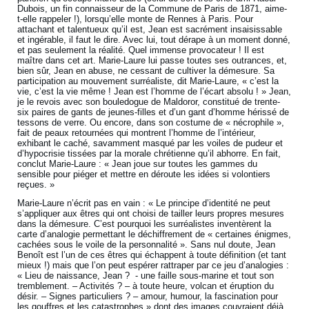
Dubois, un fin connaisseur de la Commune de Paris de 1871, aime-
t-elle rappeler !), lorsqu’elle monte de Rennes à Paris. Pour
attachant et talentueux qu’il est, Jean est sacrément insaisissable
et ingérable, il faut le dire. Avec lui, tout dérape à un moment donné,
et pas seulement la réalité. Quel immense provocateur ! Il est
maître dans cet art. Marie-Laure lui passe toutes ses outrances, et,
bien sûr, Jean en abuse, ne cessant de cultiver la démesure. Sa
participation au mouvement surréaliste, dit Marie-Laure, « c’est la
vie, c’est la vie même ! Jean est l’homme de l’écart absolu ! » Jean,
je le revois avec son bouledogue de Maldoror, constitué de trente-
six paires de gants de jeunes-filles et d’un gant d’homme hérissé de
tessons de verre. Ou encore, dans son costume de « nécrophile »,
fait de peaux retournées qui montrent l’homme de l’intérieur,
exhibant le caché, savamment masqué par les voiles de pudeur et
d’hypocrisie tissées par la morale chrétienne qu’il abhorre. En fait,
conclut Marie-Laure : « Jean joue sur toutes les gammes du
sensible pour piéger et mettre en déroute les idées si volontiers
reçues. »
Marie-Laure n’écrit pas en vain : « Le principe d’identité ne peut
s’appliquer aux êtres qui ont choisi de tailler leurs propres mesures
dans la démesure. C’est pourquoi les surréalistes inventèrent la
carte d’analogie permettant le déchiffrement de « certaines énigmes,
cachées sous le voile de la personnalité ». Sans nul doute, Jean
Benoît est l’un de ces êtres qui échappent à toute définition (et tant
mieux !) mais que l’on peut espérer rattraper par ce jeu d’analogies :
« Lieu de naissance, Jean ? - une faille sous-marine et tout son
tremblement. – Activités ? – à toute heure, volcan et éruption du
désir. – Signes particuliers ? – amour, humour, la fascination pour
les gouffres et les catastrophes » dont des images couvraient déjà