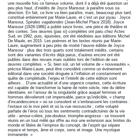
une nouvelle fois ce fameux volume, dont il a déjà été question un
peu plus haut, d’inédits de Joyce Mansour, à paraître sous sa
direction. En fait, ce livre va bien paraître, mais, beaucoup plus tard,
constitué entièrement par Marie-Laure, et c’est un pur joyau : Joyce
Mansour,
Spirales vagabondes
(Jean-Michel Place 2018). Joyce
Mansour (1928-1986) a publié seize livres, une pièce de théâtre et
des contes. Ses œuvres (pas si) complètes ont paru chez Actes
Sud, en 1992, puis, épuisées, ont été rééditées aux éditions Michel
De Maule, en 2015. Les poèmes et les textes réunis par Marie-
Laure, augmentent à peu près de moitié l’œuvre éditée de Joyce
Mansour : plus des trois quarts sont totalement inédits, certains
sont des variantes d’écrits déjà parus, d’autres encore ont été
publiés dans des revues mais oubliés lors de l’édition de ses
œuvres complètes. « Si, bien sûr, un tel volume de « nouveautés »,
précise Marie-Laure, peut être considéré comme un événement
éditorial dans une société droguée à l’inflation et constamment en
quête de complétude, l’enjeu et l’intérêt de cette édition sont
ailleurs… D’une actualité et d’une urgence criantes, cette écriture
est capable de transformer la haine de notre siècle, née du délire
identitaire, en l’amour de la singularité grâce auquel femmes et
hommes dévoileront cet impensable, parce qu’indicible, « champ
d’incandescence » où se consolent et s’embrassent les contraires :
l’extase où le moi périt et où la vue ressuscite ; cette volupté
parfaite de l’éros où tous les sentiments contradictoires de la vie
utile - amour-colère, joie-douleur, triomphe-angoisse - se trouvent
réunis en un tout mêlé qui offre au moi une extension aux limites du
monde et libère de l’emprise du concept, de l’esprit qui sépare
espace et temps, âme et corps, sens et image. Une mystique
immanente. »