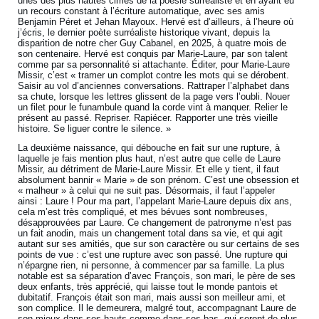
unes des plus hautes cimes de la poésie surréaliste et en ayant eu
un recours constant à l’écriture automatique, avec ses amis
Benjamin Péret et Jehan Mayoux. Hervé est d’ailleurs, à l’heure où
j’écris, le dernier poète surréaliste historique vivant, depuis la
disparition de notre cher Guy Cabanel, en 2025, à quatre mois de
son centenaire. Hervé est conquis par Marie-Laure, par son talent
comme par sa personnalité si attachante. Éditer, pour Marie-Laure
Missir, c’est « tramer un complot contre les mots qui se dérobent.
Saisir au vol d’anciennes conversations. Rattraper l’alphabet dans
sa chute, lorsque les lettres glissent de la page vers l’oubli. Nouer
un filet pour le funambule quand la corde vint à manquer. Relier le
présent au passé. Repriser. Rapiécer. Rapporter une très vieille
histoire. Se liguer contre le silence. »
La deuxième naissance, qui débouche en fait sur une rupture, à
laquelle je fais mention plus haut, n’est autre que celle de Laure
Missir, au détriment de Marie-Laure Missir. Et elle y tient, il faut
absolument bannir « Marie » de son prénom. C’est une obsession et
« malheur » à celui qui ne suit pas. Désormais, il faut l’appeler
ainsi : Laure ! Pour ma part, l’appelant Marie-Laure depuis dix ans,
cela m’est très compliqué, et mes bévues sont nombreuses,
désapprouvées par Laure. Ce changement de patronyme n’est pas
un fait anodin, mais un changement total dans sa vie, et qui agit
autant sur ses amitiés, que sur son caractère ou sur certains de ses
points de vue : c’est une rupture avec son passé. Une rupture qui
n’épargne rien, ni personne, à commencer par sa famille. La plus
notable est sa séparation d’avec François, son mari, le père de ses
deux enfants, très apprécié, qui laisse tout le monde pantois et
dubitatif. François était son mari, mais aussi son meilleur ami, et
son complice. Il le demeurera, malgré tout, accompagnant Laure de
son mieux dans ses hauts comme dans ses bas, qui seront de plus