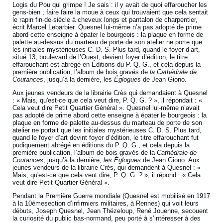
Logis du Pou qui grimpe ! Je sais : il y avait de quoi effaroucher les
gens-bien ; faire faire la moue à ceux qui trouvaient que cela sentait
le rapin fin-de-siècle à cheveux longs et pantalon de charpentier,
écrit Marcel Lebarbier. Quesnel lui-même n’a pas adopté de prime
abord cette enseigne à épater le bourgeois : la plaque en forme de
palette au-dessus du marteau de porte de son atelier ne porte que
les initiales mystérieuses C. D. S. Plus tard, quand le foyer d’art,
situé 13, boulevard de l’Ouest, devient foyer d’édition, le titre
effarouchant est abrégé en Éditions du P. Q. G., et cela depuis la
première publication, l’album de bois gravés de
la Cathédrale de
Coutances
, jusqu’à la dernière, les
Églogues
de Jean Giono.
Aux jeunes vendeurs de la librairie Crès qui demandaient à Quesnel
: « Mais, qu'est-ce que cela veut dire, P. Q. G. ? », il répondait : «
Cela veut dire Petit Quartier Général ». Quesnel lui-même n’avait
pas adopté de prime abord cette enseigne à épater le bourgeois : la
plaque en forme de palette au-dessus du marteau de porte de son
atelier ne portait que les initiales mystérieuses C. D. S. Plus tard,
quand le foyer d’art devint foyer d’édition, le titre effarouchant fut
pudiquement abrégé en éditions du P. Q. G., et cela depuis la
première publication, l’album de bois gravés de la
Cathédrale de
Coutances
, jusqu’à la dernière,
les Églogues
de Jean Giono. Aux
jeunes vendeurs de la librairie Crès, qui demandent à Quesnel : «
Mais, qu'est-ce que cela veut dire, P. Q. G. ? », il répond : « Cela
veut dire Petit Quartier Général ».
Pendant la Première Guerre mondiale (Quesnel est mobilisé en 1917
à la 10èmesection d’infirmiers militaires, à Rennes) qui voit leurs
débuts, Joseph Quesnel, Jean Thézeloup, René Jouenne, secouent
la curiosité du public bas-normand, peu porté à s’intéresser à des