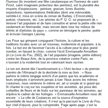
l’humour (ils inventent une fête canularesque en l’honneur de saint
Pinxit, saint imaginaire protecteur des peintres), est la pluralité des
moyens d’expressions : peinture, gravure, livres illustrés,
expositions, représentations théâtrales (dont une mémorable,
semble-t-il, mise en scène du roman de Barbey,
L’Ensorcelée
),
poésie, chansons, etc. Les artistes du P. Q. G. se proposent de «
rénover l’art populaire et de faire connaître et aimer la petite ville non
seulement en Normandie, mais encore dans tous les milieux de
lettrés et d'artistes du pays », comme en témoigne le peintre, poète
et écrivain Georges Laisney.
Les Poux qui grimpent conjuguent l’histoire, la culture et les
traditions locales avec un art nouveau, moderniste et populaire, à la
fois. Le but est de favoriser l’accès à la culture pour le plus grand
nombre, en faisant le choix, comme l’écrit Emmanuelle Amsellem
(in
Le Livre du Pou
, 2002), de l’art populaire (imagerie, petite édition)
contre les Beaux-Arts, de la province créative contre Paris, en
s’ouvrant à la modernité tout en valorisant leurs racines.
Le ton est donné dès l’avertissement à « l’Ami lecteur » du premier
numéro de
l’Almanach de la destinée la rose au bois
: « Nous
parlons le même langage enrichi d’un patois que les académies et
leurs employés n’arriveront jamais à tuer. Nous avons les mêmes
coutumes, nous vénérons le même art, art si simple et si grand qui
fit chanter le coq sur tes soupières et tes assiettes, qui posa des
corbeilles de fleurs et de fruits sur les panneaux de tes armoires, qui
enjoliva le cadran de tes horloges. » Emmanuelle Amsellem nous dit
encore : « La ville de Coutances est la source d’inspiration
essentielle de leurs créations. Il n’est qu’à parcourir le
Livre du Pou
,
leur chef-d’œuvre, pour le comprendre. Page après page, c’est la