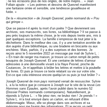
; ne les écrasons plus de nos ongles, de notre mépris... » Jean
Follain ajoute : « Les poèmes et dessins de Quesnel manifestent
une fantaisie ornée et sensible, une tendresse gouailleuse et
futée. »
De la « résurrection » de Joseph Quesnel, poète normand du « Pou
qui grimpe ».
Que se passe-t-il après la mort d’un poète ? Que deviennent ses
archives, ses manuscrits, ses livres, sa bibliothèque ? Il se passe à
peu près toujours la même chose, je le vois depuis trente ans, mis à
part quelques exceptions. La famille s’empresse de tout jeter à la
déchetterie. Dans le meilleur des cas, il y a une tentative avortée de
don auprès d’une bibliothèque, ou une braderie en brocante ou aux
enchères. Mais, parfois, il y a des surprises et des bonnes. Je
reçois ainsi le 5 novembre 2022 un message par mail de Sylvie L. :
« En train de ranger ma maison, je trouve un carton rempli de petits
bouquins de Joseph Quesnel. Et une centaine de lettres d’amour
adressées à une demoiselle vivant à la Haye Pesnel, proche de
Coutances. Je m’apprêtais à brûler les lettres et mettre à la poubelle
les livres. Et puis je trouve ce texte relatant sa vie sur votre site.
Est-ce que cela intéresse encore quelqu’un ou puis je tout brûler ? »
Joseph Quesnel de mon
pays
normand venait de ressusciter. Sylvie
L. a lu la notice que je consacre à Joseph sur le site de la revue
Les
Hommes sans Épaules
, après l’avoir publié dans le numéro 52
(Dossier Poètes normands contemporains). Naturellement, je
réponds à Sylvie L. : « Ne jetez rien, ne brulez rien ! Je prends ! »
Sylvie L. m’a tout envoyé dans un carton, en refusant d’être
dédommagée. Mieux, elle se plonge dans ses archives et sa
mémoire pour me fournir des informations. Et je reçois un petit