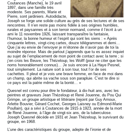
Coutances (Manche), le 19 avril
1897, dans une famille très
modeste. Ses parents, Marie et
Pierre, sont jardiniers. Autodidacte,
Joseph se forge une solide culture au grès de ses lectures et de ses
rencontres. Il n’en reste pas moins fidèle à ses origines humbles,
rurales et paysannes et à son terroir normand, comme il l’écrit à un
ami le 11 novembre 1926, laissant transparaître la fantaisie,
l’humour, la bonne humeur et l’esprit qui sont les siens : « Après
cinquante lettres, vingt-cinq cartes, douze télégrammes et demi…
Que j’ai eu envie de l’envoyer je m’étonne de n’avoir pas de toi la
moindre réponse. Mais de partout j’apprends que tu es assez inquiet
au sujet de l’emplacement de mon point de contact avec la terre ; si
j’en crois les Beuve, les Thézeloup, les Wolff (pour ne citer que les
noms honorablement connus)… Je suis encore à La Haye Pesnel,
tout simplement. La nature sort à son tour, tout l’or de ses
cachettes. Il pleut et je vois une brave femme, en face de moi dans
un champ, qui abrite sa vache sous son parapluie. C’est te dire si
ce pays est la patrie même de la bonté… »
Quesnel est connu pour être le fondateur, à dix-huit ans, avec les
peintres et graveurs Jean Thézeloup et René Jouenne, du Pou Qui
Grimpe, un groupe artistique et littéraire (rejoint par Guy Arnoux,
Arlette Bouvier, Gérard Cochet, Georges Laisney ou Edmond-Marie
Poullain), qui a sévi à Coutances de 1915 à 1923, année de la mort
de René Jouenne, à l’âge de vingt-six ans, de la tuberculose.
Joseph Quesnel décède en 1931 et Jean Thézeloup, le survivant du
groupe, en 1968.
L’une des caractéristiques du groupe, adepte de l’ironie et de