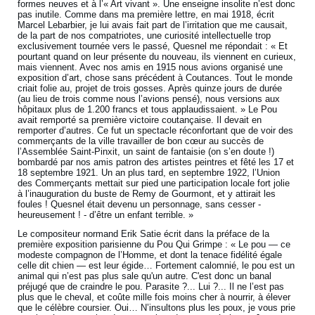
formes neuves et à l’« Art vivant ». Une enseigne insolite n’est donc
pas inutile. Comme dans ma première lettre, en mai 1918, écrit
Marcel Lebarbier, je lui avais fait part de l’irritation que me causait,
de la part de nos compatriotes, une curiosité intellectuelle trop
exclusivement tournée vers le passé, Quesnel me répondait : « Et
pourtant quand on leur présente du nouveau, ils viennent en curieux,
mais viennent. Avec nos amis en 1915 nous avions organisé une
exposition d’art, chose sans précédent à Coutances. Tout le monde
criait folie au, projet de trois gosses. Après quinze jours de durée
(au lieu de trois comme nous l’avions pensé), nous versions aux
hôpitaux plus de 1.200 francs et tous applaudissaient. » Le Pou
avait remporté sa première victoire coutançaise. Il devait en
remporter d’autres. Ce fut un spectacle réconfortant que de voir des
commerçants de la ville travailler de bon cœur au succès de
l’Assemblée Saint-Pinxit, un saint de fantaisie (on s’en doute !)
bombardé par nos amis patron des artistes peintres et fêté les 17 et
18 septembre 1921. Un an plus tard, en septembre 1922, l’Union
des Commerçants mettait sur pied une participation locale fort jolie
à l’inauguration du buste de Remy de Gourmont, et y attirait les
foules ! Quesnel était devenu un personnage, sans cesser -
heureusement ! - d’être un enfant terrible. »
Le compositeur normand Erik Satie écrit dans la préface de la
première exposition parisienne du Pou Qui Grimpe : « Le pou — ce
modeste compagnon de l’Homme, et dont la tenace fidélité égale
celle dit chien — est leur égide… Fortement calomnié, le pou est un
animal qui n’est pas plus sale qu'un autre. C'est donc un banal
préjugé que de craindre le pou. Parasite ?... Lui ?... Il ne l’est pas
plus que le cheval, et coûte mille fois moins cher à nourrir, à élever
que le célèbre coursier. Oui… N’insultons plus les poux, je vous prie