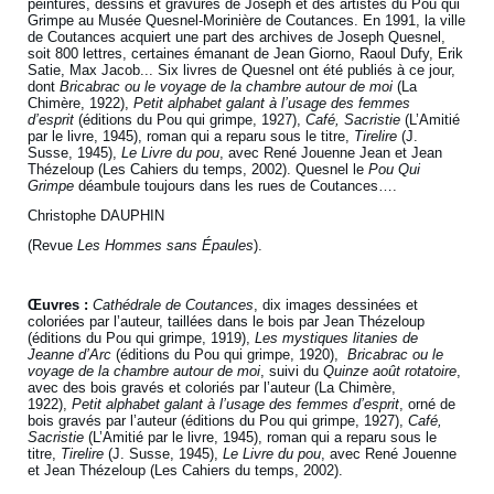
peintures, dessins et gravures de Joseph et des artistes du Pou qui
Grimpe au Musée Quesnel-Morinière de Coutances. En 1991, la ville
de Coutances acquiert une part des archives de Joseph Quesnel,
soit 800 lettres, certaines émanant de Jean Giorno, Raoul Dufy, Erik
Satie, Max Jacob... Six livres de Quesnel ont été publiés à ce jour,
dont
Bricabrac ou le voyage de la chambre autour de moi
(La
Chimère, 1922),
Petit alphabet galant à l’usage des femmes
d’esprit
(éditions du Pou qui grimpe, 1927),
Café, Sacristie
(L’Amitié
par le livre, 1945), roman qui a reparu sous le titre,
Tirelire
(J.
Susse, 1945),
Le Livre du pou
, avec René Jouenne Jean et Jean
Thézeloup (Les Cahiers du temps, 2002). Quesnel le
Pou Qui
Grimpe
déambule toujours dans les rues de Coutances….
Christophe DAUPHIN
(Revue
Les Hommes sans Épaules
).
Œuvres :
Cathédrale de Coutances
, dix images dessinées et
coloriées par l’auteur, taillées dans le bois par Jean Thézeloup
(éditions du Pou qui grimpe, 1919),
Les mystiques litanies de
Jeanne d’Arc
(éditions du Pou qui grimpe, 1920),
Bricabrac ou le
voyage de la chambre autour de moi
, suivi du
Quinze août rotatoire
,
avec des bois gravés et coloriés par l’auteur (La Chimère,
1922),
Petit alphabet galant à l’usage des femmes d’esprit
, orné de
bois gravés par l’auteur (éditions du Pou qui grimpe, 1927),
Café,
Sacristie
(L’Amitié par le livre, 1945), roman qui a reparu sous le
titre,
Tirelire
(J. Susse, 1945),
Le Livre du pou
, avec René Jouenne
et Jean Thézeloup (Les Cahiers du temps, 2002).