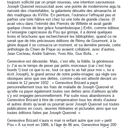
toujours sollicité par un projet nouveau, une intention savoureuse.
Joseph Quesnel ressuscitait avec une pointe de modernisme aigu la
naïveté des chantefables, la galanterie désuète des almanachs et
des madrigaux du XVIIIe. En peinture, l’outrance l’effrayait peu et
parfois une toile hâtive est chez lui une toile de grande classe. (Il
avait vécu dans l’intimité des Pierrots de Willette et avait gardé
quelque chose de leur grâce funambulesque.) Enfin, comme éditeur,
à l’enseigne capricieuse du Pou qui grimpe, il a donné quelques
livres et brochures que rechercheront les bibliophiles, quand ce ne
serait que de très précieuses éditions de Rémy de Gourmont, à la
gloire duquel il se consacra un moment, et sa dernière pensée, cette
anthologie du Chien de Pique où avaient collaboré, avec d’autres,
Jean Cocteau, André Salmon, Yves Alix, Gus Bofa… »
Geneviève est dévastée. Mais, c’est elle, la fidèle, la généreuse
(« J’ai eu le temps de peser par petits morceaux (car c’est trop
lourds !) tout ce que tu es, tout ce que tu as fait pour moi », lui a
écrit Joseph), le grand amour de notre poète-imagier, qui règle ses
obsèques ainsi que ses dettes, comme cela est attesté devant un
notaire le 12 janvier 1932 : « Geneviève Brizard a payé
personnellement tous les frais de maladie de Joseph Quesnel et
qu’elle va payer également toutes ses dettes ainsi d’ailleurs qu’elle
s’y est engagée personnellement. Par suite nous abandonnons à
Geneviève Brizard à titre de compensation tous les droits d’auteur
et autres droits qu’avait ou pourrait avoir Joseph Quesnel sur toutes
publications en cours, œuvres littéraires et picturales ainsi que sur
toutes éditions faites par Joseph Quesnel. »
Geneviève Brizard n’aura ni mari ni enfant autre que son « petit
Pou » À sa mort en 1986, à l’âge de 96 ans, Geneviève lègue 200