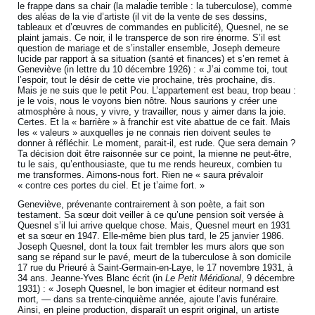
le frappe dans sa chair (la maladie terrible : la tuberculose), comme
des aléas de la vie d’artiste (il vit de la vente de ses dessins,
tableaux et d’œuvres de commandes en publicité), Quesnel, ne se
plaint jamais. Ce noir, il le transperce de son rire énorme. S’il est
question de mariage et de s’installer ensemble, Joseph demeure
lucide par rapport à sa situation (santé et finances) et s’en remet à
Geneviève (in lettre du 10 décembre 1926) : « J’ai comme toi, tout
l’espoir, tout le désir de cette vie prochaine, très prochaine, dis.
Mais je ne suis que le petit Pou. L’appartement est beau, trop beau :
je le vois, nous le voyons bien nôtre. Nous saurions y créer une
atmosphère à nous, y vivre, y travailler, nous y aimer dans la joie.
Certes. Et la « barrière » à franchir est vite abattue de ce fait. Mais
les « valeurs » auxquelles je ne connais rien doivent seules te
donner à réfléchir. Le moment, parait-il, est rude. Que sera demain ?
Ta décision doit être raisonnée sur ce point, la mienne ne peut-être,
tu le sais, qu’enthousiaste, que tu me rends heureux, combien tu
me transformes. Aimons-nous fort. Rien ne « saura prévaloir
« contre ces portes du ciel. Et je t’aime fort. »
Geneviève, prévenante contrairement à son poète, a fait son
testament. Sa sœur doit veiller à ce qu’une pension soit versée à
Quesnel s’il lui arrive quelque chose. Mais, Quesnel meurt en 1931
et sa sœur en 1947. Elle-même bien plus tard, le 25 janvier 1986.
Joseph Quesnel, dont la toux fait trembler les murs alors que son
sang se répand sur le pavé, meurt de la tuberculose à son domicile
17 rue du Prieuré à Saint-Germain-en-Laye, le 17 novembre 1931, à
34 ans. Jeanne-Yves Blanc écrit (in
Le Petit Méridional
, 9 décembre
1931) : « Joseph Quesnel, le bon imagier et éditeur normand est
mort, — dans sa trente-cinquième année, ajoute l’avis funéraire.
Ainsi, en pleine production, disparaît un esprit original, un artiste