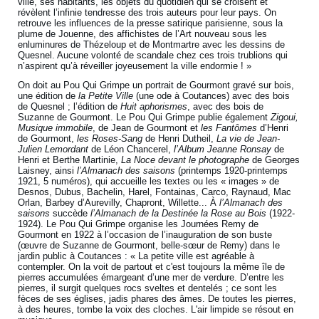
ville, ses habitants, les objets du quotidien qui se croisent et
révèlent l’infinie tendresse des trois auteurs pour leur pays. On
retrouve les influences de la presse satirique parisienne, sous la
plume de Jouenne, des affichistes de l’Art nouveau sous les
enluminures de Thézeloup et de Montmartre avec les dessins de
Quesnel. Aucune volonté de scandale chez ces trois trublions qui
n’aspirent qu’à réveiller joyeusement la ville endormie ! »
On doit au Pou Qui Grimpe un portrait de Gourmont gravé sur bois,
une édition de
la Petite Ville
(une ode à Coutances) avec des bois
de Quesnel ; l’édition de
Huit aphorismes
, avec des bois de
Suzanne de Gourmont. Le Pou Qui Grimpe publie également
Zigoui,
Musique immobile
, de Jean de Gourmont et
les Fantômes
d’Henri
de Gourmont,
les Roses-Sang
de Henri Dutheil,
La vie de Jean-
Julien Lemordant
de Léon Chancerel,
l’Album Jeanne Ronsay
de
Henri et Berthe Martinie,
La Noce devant le photographe
de Georges
Laisney, ainsi
l’Almanach des saisons
(printemps 1920-printemps
1921, 5 numéros), qui accueille les textes ou les « images » de
Desnos, Dubus, Bachelin, Harel, Fontainas, Carco, Raynaud, Mac
Orlan, Barbey d’Aurevilly, Chapront, Willette... À
l’Almanach des
saisons
succède
l’Almanach de la Destinée la Rose au Bois
(1922-
1924). Le Pou Qui Grimpe organise les Journées Remy de
Gourmont en 1922 à l’occasion de l’inauguration de son buste
(œuvre de Suzanne de Gourmont, belle-sœur de Remy) dans le
jardin public à Coutances : « La petite ville est agréable à
contempler. On la voit de partout et c'est toujours la même île de
pierres accumulées émargeant d’une mer de verdure. D’entre les
pierres, il surgit quelques rocs sveltes et dentelés ; ce sont les
fèces de ses églises, jadis phares des âmes. De toutes les pierres,
à des heures, tombe la voix des cloches. L'air limpide se résout en