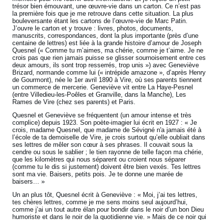
trésor bien émouvant, une œuvre-vie dans un carton. Ce n’est pas
la première fois que je me retrouve dans cette situation. La plus
bouleversante étant les cartons de l’œuvre-vie de Marc Patin.
J’ouvre le carton et y trouve : livres, photos, documents,
manuscrits, correspondances, dont la plus importante (près d’une
centaine de lettres) est liée à la grande histoire d’amour de Joseph
Quesnel (« Comme tu m’aimes, ma chérie, comme je t’aime. Je ne
crois pas que rien jamais puisse se glisser sournoisement entre ces
deux amours, ils sont trop resserrés, trop unis ») avec Geneviève
Brizard, normande comme lui (« intrépide amazone », d’après Henry
de Gourmont), née le 1er avril 1890 à Vire, où ses parents tiennent
un commerce de mercerie. Geneviève vit entre La Haye-Pesnel
(entre Villedieu-les-Poêles et Granville, dans la Manche), Les
Rames de Vire (chez ses parents) et Paris.
Quesnel et Geneviève se fréquentent (un amour intense et très
complice) depuis 1923. Son poète-imagier lui écrit en 1927 : « Je
crois, madame Quesnel, que madame de Sévigné n'a jamais été à
l’école de ta demoiselle de Vire, je crois surtout qu’elle oubliait dans
ses lettres de mêler son cœur à ses phrases. Il couvait sous la
cendre ou sous le sablier ; le tien rayonne de telle façon ma chérie,
que les kilomètres qui nous séparent ou croient nous séparer
(comme tu le dis si justement) doivent être bien vexés. Tes lettres
sont ma vie. Baisers, petits pois. Je te donne une marée de
baisers… »
Un an plus tôt, Quesnel écrit à Geneviève : « Moi, j’ai tes lettres,
tes chères lettres, comme je me sens moins seul aujourd’hui,
comme j’ai un tout autre élan pour bondir dans le noir d’un bon Dieu
humoriste et dans le noir de la quotidienne vie. » Mais de ce noir qui