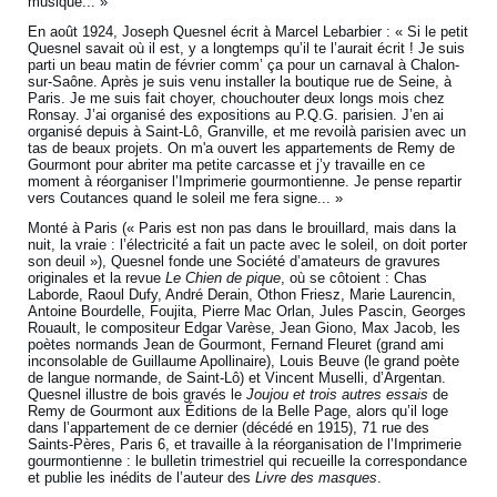
musique... »
En août 1924, Joseph Quesnel écrit à Marcel Lebarbier : « Si le petit
Quesnel savait où il est, y a longtemps qu’il te l’aurait écrit ! Je suis
parti un beau matin de février comm’ ça pour un carnaval à Chalon-
sur-Saône. Après je suis venu installer la boutique rue de Seine, à
Paris. Je me suis fait choyer, chouchouter deux longs mois chez
Ronsay. J’ai organisé des expositions au P.Q.G. parisien. J’en ai
organisé depuis à Saint-Lô, Granville, et me revoilà parisien avec un
tas de beaux projets. On m'a ouvert les appartements de Remy de
Gourmont pour abriter ma petite carcasse et j’y travaille en ce
moment à réorganiser l’Imprimerie gourmontienne. Je pense repartir
vers Coutances quand le soleil me fera signe... »
Monté à Paris (« Paris est non pas dans le brouillard, mais dans la
nuit, la vraie : l’électricité a fait un pacte avec le soleil, on doit porter
son deuil »), Quesnel fonde une Société d’amateurs de gravures
originales et la revue
Le Chien de pique
, où se côtoient : Chas
Laborde, Raoul Dufy, André Derain, Othon Friesz, Marie Laurencin,
Antoine Bourdelle, Foujita, Pierre Mac Orlan, Jules Pascin, Georges
Rouault, le compositeur Edgar Varèse, Jean Giono, Max Jacob, les
poètes normands Jean de Gourmont, Fernand Fleuret (grand ami
inconsolable de Guillaume Apollinaire), Louis Beuve (le grand poète
de langue normande, de Saint-Lô) et Vincent Muselli, d’Argentan.
Quesnel illustre de bois gravés le
Joujou et trois autres essais
de
Remy de Gourmont aux Éditions de la Belle Page, alors qu’il loge
dans l’appartement de ce dernier (décédé en 1915), 71 rue des
Saints-Pères, Paris 6, et travaille à la réorganisation de l’Imprimerie
gourmontienne : le bulletin trimestriel qui recueille la correspondance
et publie les inédits de l’auteur des
Livre des masques
.