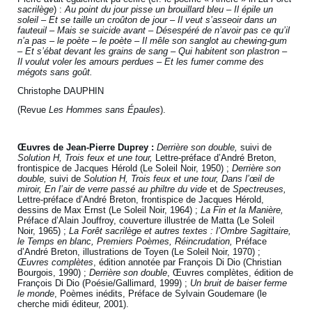
sacrilège
) :
Au point du jour pisse un brouillard bleu – Il épile un
soleil – Et se taille un croûton de jour – Il veut s’asseoir dans un
fauteuil – Mais se suicide avant – Désespéré de n’avoir pas ce qu’il
n’a pas – le poète – le poète – Il mêle son sanglot au chewing-gum
– Et s’ébat devant les grains de sang – Qui habitent son plastron –
Il voulut voler les amours perdues – Et les fumer comme des
mégots sans goût.
Christophe DAUPHIN
(Revue
Les Hommes sans Épaules
).
Œuvres de Jean-Pierre Duprey :
Derrière son double,
suivi de
Solution H, Trois feux et une tour,
Lettre-préface d’André Breton,
frontispice de Jacques Hérold (Le Soleil Noir, 1950) ;
Derrière son
double,
suivi de
Solution H, Trois feux et une tour, Dans l’œil de
miroir, En l’air de verre passé au philtre du vide
et de
Spectreuses,
Lettre-préface d’André Breton, frontispice de Jacques Hérold,
dessins de Max Ernst (Le Soleil Noir, 1964) ;
La Fin et la Manière,
Préface d’Alain Jouffroy, couverture illustrée de Matta (Le Soleil
Noir, 1965) ;
La Forêt sacrilège
et autres textes : l’Ombre Sagittaire,
le Temps en blanc, Premiers Poèmes, Réincrudation,
Préface
d’André Breton, illustrations de Toyen (Le Soleil Noir, 1970) ;
Œuvres complètes
, édition annotée par François Di Dio (Christian
Bourgois, 1990) ;
Derrière son double
, Œuvres complètes, édition de
François Di Dio (Poésie/Gallimard, 1999) ;
Un bruit de baiser ferme
le monde
, Poèmes inédits, Préface de Sylvain Goudemare (le
cherche midi éditeur, 2001).