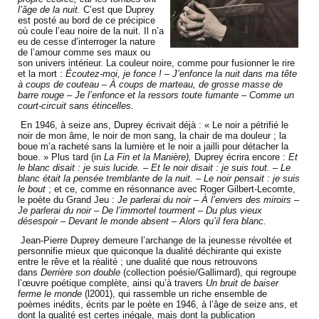
l’âge de la nuit.
C’est que Duprey
est posté au bord de ce précipice
où coule l’eau noire de la nuit. Il n’a
eu de cesse d’interroger la nature
de l’amour comme ses maux ou
son univers intérieur. La couleur noire, comme pour fusionner le rire
et la mort :
Écoutez-moi, je fonce ! – J’enfonce la nuit dans ma tête
à coups de couteau – À coups de marteau, de grosse masse de
barre rouge – Je l’enfonce et la ressors toute fumante – Comme un
court-circuit sans étincelles.
En 1946, à seize ans, Duprey écrivait déjà : « Le noir a pétrifié le
noir de mon âme, le noir de mon sang, la chair de ma douleur ; la
boue m’a racheté sans la lumière et le noir a jailli pour détacher la
boue. » Plus tard (in
La Fin et la Manière),
Duprey écrira encore :
Et
le blanc disait : je suis lucide. – Et le noir disait : je suis tout. – Le
blanc était la pensée tremblante de la nuit. – Le noir pensait : je suis
le bout
; et ce, comme en résonnance avec Roger Gilbert-Lecomte,
le poète du Grand Jeu :
Je parlerai du noir –
À l’envers des miroirs –
Je parlerai du noir – De l’immortel tourment – Du plus vieux
désespoir – Devant le monde absent – Alors qu’il fera blanc.
Jean-Pierre Duprey demeure l’archange de la jeunesse révoltée et
personnifie mieux que quiconque la dualité déchirante qui existe
entre le rêve et la réalité ; une dualité que nous retrouvons
dans
Derrière son double
(collection poésie/Gallimard), qui regroupe
l’œuvre poétique complète, ainsi qu’à travers
Un bruit de baiser
ferme le monde
(l2001), qui rassemble un riche ensemble de
poèmes inédits, écrits par le poète en 1946, à l’âge de seize ans, et
dont la qualité est certes inégale, mais dont la publication