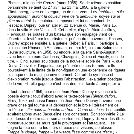
Phases, à la galerie Creuze (mars 1955). Sa deuxième exposition
personnelle se tient du 27 avril au 13 mai 1956, à la galerie
Fürstenberg, avec en exergue, un de ses vers :
Les fantômes, s’ils
apparaissent, auront la couleur vive de la demi-lune, noyée sur le
plan du métal.
La sculpture s’imposant et lui demandant de
l’espace, Duprey loue un atelier, 21 avenue du Maine, Paris 15,
dans la villa Marie Vassilieff. Cet atelier, d’après Alain Jouffroy,
« évoquait les soutes d’un bateau que son équipage vient de
déserter. » Invité par les artistes et poètes du mouvement Phases,
Duprey expose ensuite à la galerie Kléber, à Paris. Il participe à
l’exposition Phasen, à Amsterdam, en mai 57, puis au Salon de la
Jeune sculpture, en 1958, ou encore, à la galerie Saint-Augustin,
avec les sculpteurs Cardenas, Chavignier, Guino et Hiquily, sous le
titre, « Cinq jeunes sculpteurs de la nouvelle école de Paris », que
Denys Chevalier, l’organisateur, présente en ces termes : « Ils
poursuivent à la limite de la non-figuration une expérience de rigueur
plastique et de magique envoutement. Cet art de synthèse et
d’exploration révèle jusque dans l’abstraction, l’exaltation poétique
de la vie. Et telle gageure n’est pas des plus facile à remporter. »
Il faut attendre 1959, pour que Jean-Pierre Duprey revienne à la
poésie écrite ; tout d’abord avec le texte-poème
Réincrudation,
.
Mais, 1959, est aussi l’année où Jean-Pierre Duprey traverse une
grave crise qui tourne à la dépression et le broie littéralement de
l’intérieur :
J’ai dans la bouche un trou – Cerné de clous
. Les conflits
et altercations avec Jacqueline sont constants. Schizophrénie ? Le
soir, lorsqu’il rentre dans son appartement, Duprey dit voir des êtres
monstrueux sur les murs qui le provoquent et l’attaquent. Il se
cogne la tête contre les murs et boxe ses visions, se blesse :
Frappe le visage, frappe – Le visage lisse comme une glace ; -