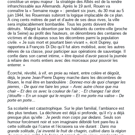
constitue un enjeu majeur : la stratégie des Alliés est de la rendre
infranchissable aux Allemands. Après le 19 avril, Rouen va
connaître la « Semaine rouge » : pendant six jours, du 30 mai au 5
juin 1944, les Rouennais subiront la logique implacable de ce plan.
À cinq cents mètres de part et d’autre de ses deux rives, la ville
sera implacablement bombardée. Tous les ponts doivent être
détruits. Malgré la désertion par les habitants du centre-ville (proche
de la Seine) au profit des hauteurs, on dénombrera des centaines de
victimes et de disparus sous les décombres parmi la population
civile. « Je suis mort et pourtant bien vivant », écrit Duprey, qui
rapportera à François Di Dio qu’il fut alors mobilisé, avec les autres
élèves de sa classe, pour participer aux opérations de sauvetage. Il
confie dans son carnet intime, « être épuisé d’avoir passé la journée
à refaire des morts entiers avec des morceaux pour pouvoir les
enterrer. »
Écorché, révolté, à vif, en proie au néant, entre colère et dégoût,
déjà, le jeune Jean-Pierre Duprey marche dans les décombres de
Rouen, le mal être en bandoulière :
Donnez-moi de quoi changer les
pierres, - De quoi me faire les yeux – Avec autre chose que ma
chair – Et des os avec la couleur de l’air ; - Et changez l’air dont
j’étouffe – En un soupir qui le respire – Et me porte ma valise – De
porte en porte…
Sa scolarité est catastrophique. Sur le plan familial, l’ambiance est
des plus tendues. La déchirure est déjà si profonde, qu’il n’y a déjà
presque plus qu’elle :
Je perds mon corps par dedans
. Seuls son
humour forcément noir et son imaginaire débridé font pare-feu à
cette solitude qui l’carse et l’écrasera sa vie durant :
Dans ma
grande solitude, j’ai inventé le fruit de chagrin, cultivé dans la région