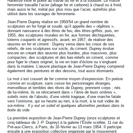
Hanesse initie le poète au travail du fer et à la soudure. Le maître
ferronnier travaille l’acier (alliage fer et carbone) à chaud ou à froid,
mais aussi le fer, métal pur, plus mou que l’acier, autrefois plus
utilisé dans les ouvrages de ferronnerie.
Jean-Pierre Duprey réalise en 1950/54 un grand nombre de
sculptures en fer forgé et soudé, qu’il appelle des « objêtres »,
donnant naissance à des êtres de feu, des êtres-griffes; puis, en
1955, des sculptures murales en fer, aux formes déchiquetées,
totems coupants et agressifs, avant, en 1957, de réaliser des
œuvres en fer et ciment : Duprey verse dans les creux de ses
reliefs, de ses sculptures sur socle, du ciment. Duprey évolue
encore en créant des œuvres plus lourdes, plus massives, plus
compactes; des sculptures et des bas-reliefs en ciment, comme
pour figer le chaos originel, la vie en train d’éclore ou s’engluant
dans la matière. L’œuvre plastique de Jean-Pierre Duprey comprend
également des peintures et des dessins, tout aussi étonnants.
Le mot s’est couvert de fer comme moyen d’expression. En poésie
comme en sculpture, sans cesse les personnages étranges,
merveilleux et terribles des rêves de Duprey, prennent corps ; nés
de lui-même, ils se réincarnent dans « l’âme de leurs ombres »,
soleils noirs de l’absolu, d’une vérité tragique, d’une marche fatale
vers l’onirisme, qui se heurte au rien, à la mort, à la nuit vidée de
soi-même :
Il y eut un soleil et quelques allumettes perdues dans la
boite du vide
.
La première exposition de Jean-Pierre Duprey (onze sculptures et
cinq tableaux de J.-P. Duprey) à la galerie l’Étoile scellée, 11 rue du
Pré-aux-Clercs, à Paris, du 16 février au 13 mars 1954. Il participe
ensuite à une exposition collective organisée par le mouvement