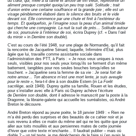
du cœur, qui, mêlé à la farine et arrosé de vin vieux, représente un
aliment presque complet quoiqu’un peu trop salé. Solitude ; trait
d’union entre une certaine souffrance et la grande joie ; elle est un
visage péniblement élaboré dans le silence des bruits et le vide
devant soi. Elle commence par une chute et finit à l’extérieur du
temps. Et quelquefois, je l’imagine sous la peau d’un animal timide
qui cherche une compagnie. La nuit la suit de près… Solitude autour
de soi, poursuivie à l’intérieur de soi,
écrira Duprey (cf. « Dans l’œil
du miroir » in
Derrière son double
).
C’est au cours de l’été 1948, sur une plage de Normandie, qu’il fait
la rencontre de Jacqueline Sénard, laquelle, Infirmière d’État, plus
âgée que lui, travaille comme assistante sociale dans
l’administration des PTT, à Paris : « Je nous veux uniques à nous
seuls, visibles pour nos seuls yeux lorsqu’ils se ferment d’un même
battement, tangibles pour nos seules bouches lorsqu’elles se
touchent. » Jacqueline sera la femme de sa vie :
Je serai fort de
notre amour… Ton absence m’est une mort lente, je suis aveugle
pour le reste »,
fera-t-il dire à son double Estern (in
La Forêt
sacrilège
, août 1949). Duprey quitte sa famille, Rouen et les études,
pour s’installer avec elle à Paris où Duprey achève l’écriture
de
Derrière son double,
dont il adresse le manuscrit par la poste à la
Dragonne, la librairie-galerie qui accueille les surréalistes, où André
Breton le découvre.
André Breton répond au jeune poète, le 18 janvier 1949 : « Rien ne
m’a été perdu des surprises et des beautés de ce cahier noir et je
suis revenu à elles ce matin du même œil qui ne les quitte que pour
aller aux toits mouillés et aux persiennes mates de cette journée
d’hiver que votre texte m’enchante… Il faudrait publier – mais où
diable ? – un tel texte, je me dépêcherais de le faire si j’en avais le