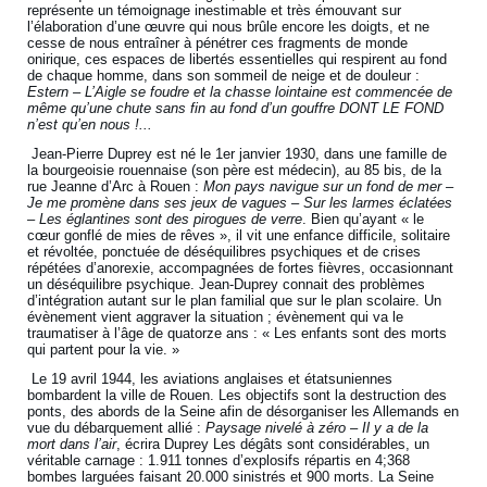
représente un témoignage inestimable et très émouvant sur
l’élaboration d’une œuvre qui nous brûle encore les doigts, et ne
cesse de nous entraîner à pénétrer ces fragments de monde
onirique, ces espaces de libertés essentielles qui respirent au fond
de chaque homme, dans son sommeil de neige et de douleur :
Estern – L’Aigle se foudre et la chasse lointaine est commencée de
même qu’une chute sans fin au fond d’un gouffre DONT LE FOND
n’est qu’en nous !...
Jean-Pierre Duprey est né le 1er janvier 1930, dans une famille de
la bourgeoisie rouennaise (son père est médecin), au 85 bis, de la
rue Jeanne d’Arc à Rouen :
Mon pays navigue sur un fond de mer –
Je me promène dans ses jeux de vagues – Sur les larmes éclatées
– Les églantines sont des pirogues de verre
. Bien qu’ayant « le
cœur gonflé de mies de rêves », il vit une enfance difficile, solitaire
et révoltée, ponctuée de déséquilibres psychiques et de crises
répétées d’anorexie, accompagnées de fortes fièvres, occasionnant
un déséquilibre psychique. Jean-Duprey connait des problèmes
d’intégration autant sur le plan familial que sur le plan scolaire. Un
évènement vient aggraver la situation ; évènement qui va le
traumatiser à l’âge de quatorze ans : « Les enfants sont des morts
qui partent pour la vie. »
Le 19 avril 1944, les aviations anglaises et étatsuniennes
bombardent la ville de Rouen. Les objectifs sont la destruction des
ponts, des abords de la Seine afin de désorganiser les Allemands en
vue du débarquement allié :
Paysage nivelé à zéro – Il y a de la
mort dans l’air
, écrira Duprey Les dégâts sont considérables, un
véritable carnage : 1.911 tonnes d’explosifs répartis en 4;368
bombes larguées faisant 20.000 sinistrés et 900 morts. La Seine