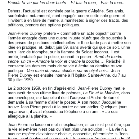
Prends ta vie par les deux bouts – Et fais la roue, - Fais la roue…
.
Dehors, l’actualité est dominée par la guerre d’Algérie. Ses amis,
surréalistes notamment, sont engagés contre cette sale guerre et
l’invitent à en faire de même, à manifester, à signer des tracts, des
pétitions, prendre des options politiques.
Jean-Pierre Duprey préfère « commettre un acte objectif contre
l’armée engagée dans une guerre injuste plutôt que de souscrire à
des prises de positions intellectuelles. » Il ne tarde pas à mettre son
idée en pratique, et, début juin 59, sans avertir qui que ce soit, urine
sous l’arc de triomphe, sur la flamme du Soldat inconnu. Il est
arrêté, brutalisé par la police, connaît la prison :
Armé de foudre
sèche, un cri – Arrache la voix et crache la bouche…
. Relâché, il
consacre les derniers mois de sa vie à écrire sa dernière œuvre
poétique :
Une main de roses clouées sur un objet noir…
Jean-
Pierre Duprey est ensuite interné à l'Hôpitak Sainte-Anne, du 7 au
30 juillet 1959.
Le 2 octobre 1959, en fin d’après-midi, Jean-Pierre Duprey met le
manuscrit de son ultime livre de poèmes,
La Fin et la Manière
, dans
une enveloppe, sur laquelle il écrit l’adresse d’André Breton et
demande à sa femme d’aller le poster. À son retour, Jacqueline
trouve Jean-Pierre pendu à la poutre de son atelier. Quelques jours
auparavant, il avait répondu au téléphone à un ami : « Je suis
allergique à la planète. »
Jean-Pierre ne laisse ni mot ni explication, si ce n’est peut-être, que
la vie elle-même n’est pas ou n’est plus une solution : « La vie n’a
aucune espèce d’existence choisie, consentie, déterminée. » Jean-
Pierre avait également pu écrire (cf. le poème « Amère » in
La Forêt