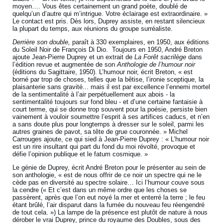
moyen…. Vous êtes certainement un grand poète, doublé de
quelqu’un d’autre qui m’intrigue. Votre éclairage est extraordinaire. »
Le contact est pris. Dès lors, Duprey assiste, en restant silencieux
la plupart du temps, aux réunions du groupe surréaliste.
Derrière son double,
paraît à 330 exemplaires, en 1950, aux éditions
du Soleil Noir de François Di Dio. Toujours en 1950, André Breton
ajoute Jean-Pierre Duprey et un extrait de
La Forêt
sacrilège
dans
l’édition revue et augmentée de son
Anthologie de l’humour noir
(éditions du Sagittaire, 1950). L’humour noir, écrit Breton, « est
borné par trop de choses, telles que la bêtise, l’ironie sceptique, la
plaisanterie sans gravité... mais il est par excellence l’ennemi mortel
de la sentimentalité à l’air perpétuellement aux abois - la
sentimentalité toujours sur fond bleu - et d’une certaine fantaisie à
court terme, qui se donne trop souvent pour la poésie, persiste bien
vainement à vouloir soumettre l’esprit à ses artifices caducs, et n’en
a sans doute plus pour longtemps à dresser sur le soleil, parmi les
autres graines de pavot, sa tête de grue couronnée. » Michel
Carrouges ajoute, ce qui sied à Jean-Pierre Duprey : « L’humour noir
est un rire insultant qui part du fond du moi révolté, provoque et
défie l’opinion publique et le fatum cosmique. »
Le génie de Duprey, écrit André Breton pour le présenter au sein de
son anthologie, « est de nous offrir de ce noir un spectre qui ne le
cède pas en diversité au spectre solaire… Ici l’humour couve sous
la cendre (« Et c’est dans un même ordre que les choses se
passèrent, après que l’on eut noyé la mer et enterré la terre ; le feu
étant brûlé, l’air disparut dans la fumée du nouveau feu réengendré
de tout cela. ») La lampe de la présence est plutôt de nature à nous
dérober le vrai Duprey, prince du royaume des Doubles, sous des