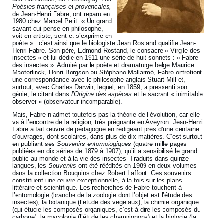
Poésies françaises et provençales,
de Jean-Henri Fabre, ont reparu en
1980 chez Marcel Petit. « Un grand
savant qui pense en philosophe,
voit en artiste, sent et s’exprime en
poète » ; c’est ainsi que le biologiste Jean Rostand qualifie Jean-
Henri Fabre. Son père, Edmond Rostand, le consacre « Virgile des
insectes » et lui dédie en 1911 une série de huit sonnets : « Fabre
des insectes ». Admiré par le poète et dramaturge belge Maurice
Maeterlinck, Henri Bergson ou Stéphane Mallarmé, Fabre entretient
une correspondance avec le philosophe anglais Stuart Mill et,
surtout, avec Charles Darwin, lequel, en 1859, a pressenti son
génie, le citant dans
l’Origine des espèces
et le sacrant « inimitable
observer » (observateur incomparable).
Mais, Fabre n’admet toutefois pas la théorie de l’évolution, car elle
va à l’encontre de la religion, très prégnante en Aveyron. Jean-Henri
Fabre a fait œuvre de pédagogue en rédigeant près d’une centaine
d’ouvrages, dont scolaires, dans plus de dix matières. C’est surtout
en publiant ses
Souvenirs entomologiques
(quatre mille pages
publiées en dix séries de 1879 à 1907), qu’il a sensibilisé le grand
public au monde et à la vie des insectes. Traduits dans quinze
langues, les
Souvenirs
ont été réédités en 1989 en deux volumes
dans la collection Bouquins chez Robert Laffont. Ces souvenirs
constituent une œuvre exceptionnelle, à la fois sur les plans
littéraire et scientifique. Les recherches de Fabre touchent à
l’entomologie (branche de la zoologie dont l’objet est l’étude des
insectes), la botanique (l’étude des végétaux), la chimie organique
(qui étudie les composés organiques, c’est-à-dire les composés du
carbone), la mycologie (l’étude les champignons) et la biologie (la