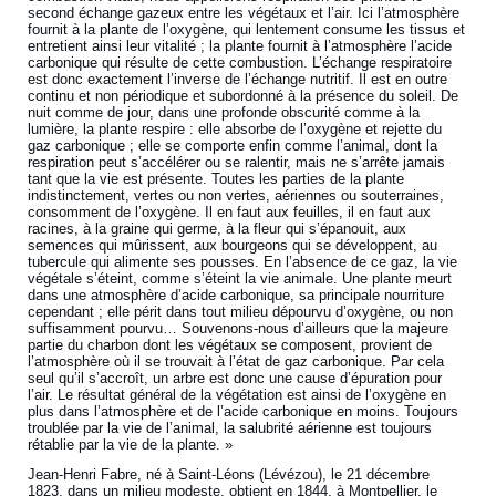
second échange gazeux entre les végétaux et l’air. Ici l’atmosphère
fournit à la plante de l’oxygène, qui lentement consume les tissus et
entretient ainsi leur vitalité ; la plante fournit à l’atmosphère l’acide
carbonique qui résulte de cette combustion. L’échange respiratoire
est donc exactement l’inverse de l’échange nutritif. Il est en outre
continu et non périodique et subordonné à la présence du soleil. De
nuit comme de jour, dans une profonde obscurité comme à la
lumière, la plante respire : elle absorbe de l’oxygène et rejette du
gaz carbonique ; elle se comporte enfin comme l’animal, dont la
respiration peut s’accélérer ou se ralentir, mais ne s’arrête jamais
tant que la vie est présente. Toutes les parties de la plante
indistinctement, vertes ou non vertes, aériennes ou souterraines,
consomment de l’oxygène. Il en faut aux feuilles, il en faut aux
racines, à la graine qui germe, à la fleur qui s’épanouit, aux
semences qui mûrissent, aux bourgeons qui se développent, au
tubercule qui alimente ses pousses. En l’absence de ce gaz, la vie
végétale s’éteint, comme s’éteint la vie animale. Une plante meurt
dans une atmosphère d’acide carbonique, sa principale nourriture
cependant ; elle périt dans tout milieu dépourvu d’oxygène, ou non
suffisamment pourvu… Souvenons-nous d’ailleurs que la majeure
partie du charbon dont les végétaux se composent, provient de
l’atmosphère où il se trouvait à l’état de gaz carbonique. Par cela
seul qu’il s’accroît, un arbre est donc une cause d’épuration pour
l’air. Le résultat général de la végétation est ainsi de l’oxygène en
plus dans l’atmosphère et de l’acide carbonique en moins. Toujours
troublée par la vie de l’animal, la salubrité aérienne est toujours
rétablie par la vie de la plante. »
Jean-Henri Fabre, né à Saint-Léons (Lévézou), le 21 décembre
1823, dans un milieu modeste, obtient en 1844, à Montpellier, le