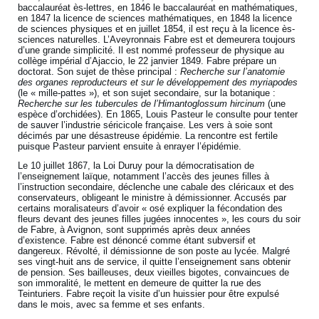
baccalauréat ès-lettres, en 1846 le baccalauréat en mathématiques,
en 1847 la licence de sciences mathématiques, en 1848 la licence
de sciences physiques et en juillet 1854, il est reçu à la licence ès-
sciences naturelles. L’Aveyronnais Fabre est et demeurera toujours
d’une grande simplicité. Il est nommé professeur de physique au
collège impérial d’Ajaccio, le 22 janvier 1849. Fabre prépare un
doctorat. Son sujet de thèse principal :
Recherche sur l’anatomie
des organes reproducteurs et sur le développement des myriapodes
(le « mille-pattes »), et son sujet secondaire, sur la botanique :
Recherche sur les tubercules de l’Himantoglossum hircinum
(une
espèce d’orchidées). En 1865, Louis Pasteur le consulte pour tenter
de sauver l’industrie séricicole française. Les vers à soie sont
décimés par une désastreuse épidémie. La rencontre est fertile
puisque Pasteur parvient ensuite à enrayer l’épidémie.
Le 10 juillet 1867, la Loi Duruy pour la démocratisation de
l’enseignement laïque, notamment l’accès des jeunes filles à
l’instruction secondaire, déclenche une cabale des cléricaux et des
conservateurs, obligeant le ministre à démissionner. Accusés par
certains moralisateurs d’avoir « osé expliquer la fécondation des
fleurs devant des jeunes filles jugées innocentes », les cours du soir
de Fabre, à Avignon, sont supprimés après deux années
d’existence. Fabre est dénoncé comme étant subversif et
dangereux. Révolté, il démissionne de son poste au lycée. Malgré
ses vingt-huit ans de service, il quitte l’enseignement sans obtenir
de pension. Ses bailleuses, deux vieilles bigotes, convaincues de
son immoralité, le mettent en demeure de quitter la rue des
Teinturiers. Fabre reçoit la visite d’un huissier pour être expulsé
dans le mois, avec sa femme et ses enfants.