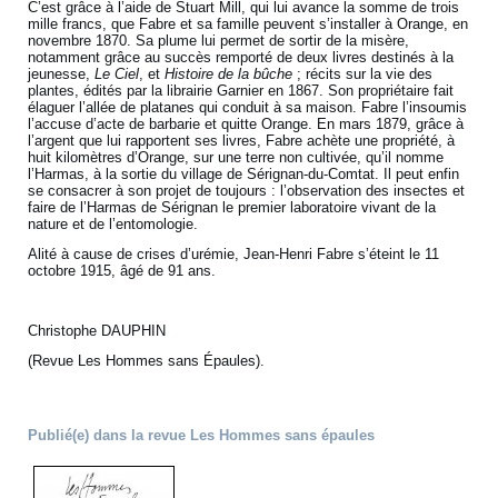
C’est grâce à l’aide de Stuart Mill, qui lui avance la somme de trois
mille francs, que Fabre et sa famille peuvent s’installer à Orange, en
novembre 1870. Sa plume lui permet de sortir de la misère,
notamment grâce au succès remporté de deux livres destinés à la
jeunesse,
Le Ciel
, et
Histoire de la bûche
; récits sur la vie des
plantes, édités par la librairie Garnier en 1867. Son propriétaire fait
élaguer l’allée de platanes qui conduit à sa maison. Fabre l’insoumis
l’accuse d’acte de barbarie et quitte Orange. En mars 1879, grâce à
l’argent que lui rapportent ses livres, Fabre achète une propriété, à
huit kilomètres d’Orange, sur une terre non cultivée, qu’il nomme
l’Harmas, à la sortie du village de Sérignan-du-Comtat. Il peut enfin
se consacrer à son projet de toujours : l’observation des insectes et
faire de l’Harmas de Sérignan le premier laboratoire vivant de la
nature et de l’entomologie.
Alité à cause de crises d’urémie, Jean-Henri Fabre s’éteint le 11
octobre 1915, âgé de 91 ans.
Christophe DAUPHIN
(Revue Les Hommes sans Épaules).
Publié(e) dans la revue Les Hommes sans épaules