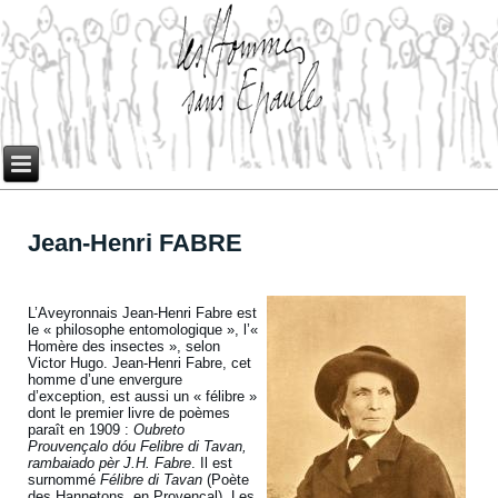
Jean-Henri FABRE
L’Aveyronnais Jean-Henri Fabre est
le « philosophe entomologique », l’«
Homère des insectes », selon
Victor Hugo. Jean-Henri Fabre, cet
homme d’une envergure
d’exception, est aussi un « félibre »
dont le premier livre de poèmes
paraît en 1909 :
Oubreto
Prouvençalo dóu Felibre di Tavan,
rambaiado pèr J.H. Fabre
. Il est
surnommé
Félibre di Tavan
(Poète
des Hannetons, en Provençal). Les