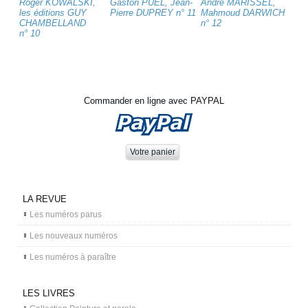
Roger KOWALSKI,
Gaston PUEL, Jean-
André MARISSEL,
les éditions GUY
Pierre DUPREY n° 11
Mahmoud DARWICH
CHAMBELLAND
n° 12
n° 10
Commander en ligne avec PAYPAL
LA REVUE
Les numéros parus
Les nouveaux numéros
Les numéros à paraître
LES LIVRES