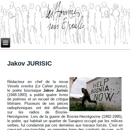
Jakov JURISIC
Rédacteur en chef de la revue
Vesela sveska
(
Le Cahier joyeux
),
le poète bosniaque
Jakov Jurisic
(1948-1993) a publié quatre livres
de poèmes et un recueil de critique
littéraire. Plusieurs de ses pièces
radiophoniques ont été diffusées
sur les radios de Bosnie-
Herzégovine. Lors de la guerre de Bosnie-Herzégovine (1992-1995),
le poète, qui habitait un quartier de Sarajevo occupé par les milices
serbes, fut condamné par ces dernières aux travaux forcés. C'est en
creusant une tranchée, en première ligne des combats de rues, qu'il