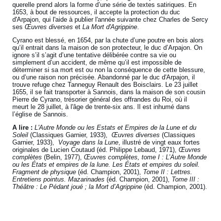
querelle prend alors la forme d’une série de textes satiriques. En
1653, à bout de ressources, il accepte la protection du duc
d'Arpajon, qui l'aide à publier l'année suivante chez Charles de Sercy
ses
Œuvres diverses
et
La Mort d'Agrippine
.
Cyrano est blessé, en 1654, par la chute d’une poutre en bois alors
qu’il entrait dans la maison de son protecteur, le duc d’Arpajon. On
ignore s’il s’agit d’une tentative délibérée contre sa vie ou
simplement d’un accident, de même qu’il est impossible de
déterminer si sa mort est ou non la conséquence de cette blessure,
ou d’une raison non précisée. Abandonné par le duc d'Arpajon, il
trouve refuge chez Tanneguy Renault des Boisclairs. Le 23 juillet
1655, il se fait transporter à Sannois, dans la maison de son cousin
Pierre de Cyrano, trésorier général des offrandes du Roi, où il
meurt le 28 juillet, à l'âge de trente-six ans. Il est inhumé dans
l’église de Sannois.
A lire :
L'Autre Monde ou les Estats et Empires de la Lune et du
Soleil
(Classiques Garnier, 1933),
Œuvres diverses
(Classiques
Garnier, 1933),
Voyage dans la Lune
, illustré de vingt eaux fortes
originales de Lucien Coutaud (éd. Philippe Lebaud, 1971),
Œuvres
complètes
(Belin, 1977),
Œuvres complètes, tome I : L’Autre Monde
ou les États et empires de la lune. Les États et empires du soleil.
Fragment de physique
(éd. Champion, 2001),
Tome II : Lettres.
Entretiens pointus. Mazarinades
(éd. Champion, 2001),
Tome III :
Théâtre : Le Pédant joué ; la Mort d’Agrippine
(éd. Champion, 2001).