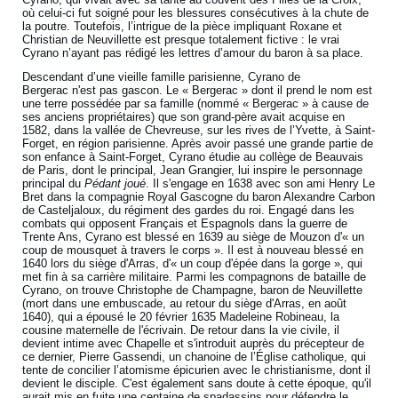
où celui-ci fut soigné pour les blessures consécutives à la chute de
la poutre. Toutefois, l’intrigue de la pièce impliquant Roxane et
Christian de Neuvillette est presque totalement fictive : le vrai
Cyrano n’ayant pas rédigé les lettres d’amour du baron à sa place.
Descendant d’une vieille famille parisienne, Cyrano de
Bergerac n'est pas gascon. Le « Bergerac » dont il prend le nom est
une terre possédée par sa famille (nommé « Bergerac » à cause de
ses anciens propriétaires) que son grand-père avait acquise en
1582, dans la vallée de Chevreuse, sur les rives de l’Yvette, à Saint-
Forget, en région parisienne. Après avoir passé une grande partie de
son enfance à Saint-Forget, Cyrano étudie au collège de Beauvais
de Paris, dont le principal, Jean Grangier, lui inspire le personnage
principal du
Pédant joué
. Il s'engage en 1638 avec son ami Henry Le
Bret dans la compagnie Royal Gascogne du baron Alexandre Carbon
de Casteljaloux, du régiment des gardes du roi. Engagé dans les
combats qui opposent Français et Espagnols dans la guerre de
Trente Ans, Cyrano est blessé en 1639 au siège de Mouzon d'« un
coup de mousquet à travers le corps ». Il est à nouveau blessé en
1640 lors du siège d'Arras, d'« un coup d'épée dans la gorge », qui
met fin à sa carrière militaire. Parmi les compagnons de bataille de
Cyrano, on trouve Christophe de Champagne, baron de Neuvillette
(mort dans une embuscade, au retour du siège d'Arras, en août
1640), qui a épousé le 20 février 1635 Madeleine Robineau, la
cousine maternelle de l'écrivain. De retour dans la vie civile, il
devient intime avec Chapelle et s'introduit auprès du précepteur de
ce dernier, Pierre Gassendi, un chanoine de l’Église catholique, qui
tente de concilier l’atomisme épicurien avec le christianisme, dont il
devient le disciple. C'est également sans doute à cette époque, qu'il
aurait mis en fuite une centaine de spadassins pour défendre le