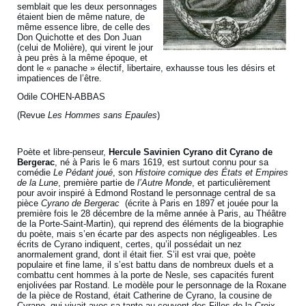
semblait que les deux personnages
étaient bien de même nature, de
même essence libre, de celle des
Don Quichotte et des Don Juan
(celui de Molière), qui virent le jour
à peu près à la même époque, et
dont le « panache » électif, libertaire, exhausse tous les désirs et
impatiences de l’être.
Odile COHEN-ABBAS
(Revue
Les Hommes sans Epaules
)
Poète et libre-penseur,
Hercule Savinien Cyrano dit Cyrano de
Bergerac
, né à Paris le 6 mars 1619, est surtout connu pour sa
comédie
Le Pédant joué
, son
Histoire comique des États et Empires
de la Lune
, première partie de
l’Autre Monde
, et particulièrement
pour avoir inspiré à Edmond Rostand le personnage central de sa
pièce
Cyrano de Bergerac
(écrite à Paris en 1897 et jouée pour la
première fois le 28 décembre de la même année à Paris, au Théâtre
de la Porte-Saint-Martin), qui reprend des éléments de la biographie
du poète, mais s’en écarte par des aspects non négligeables. Les
écrits de Cyrano indiquent, certes, qu’il possédait un nez
anormalement grand, dont il était fier. S’il est vrai que, poète
populaire et fine lame, il s’est battu dans de nombreux duels et a
combattu cent hommes à la porte de Nesle, ses capacités furent
enjolivées par Rostand. Le modèle pour le personnage de la Roxane
de la pièce de Rostand, était Catherine de Cyrano, la cousine de
Cyrano, qui vivait avec sa tante au couvent des Filles de la Croix,