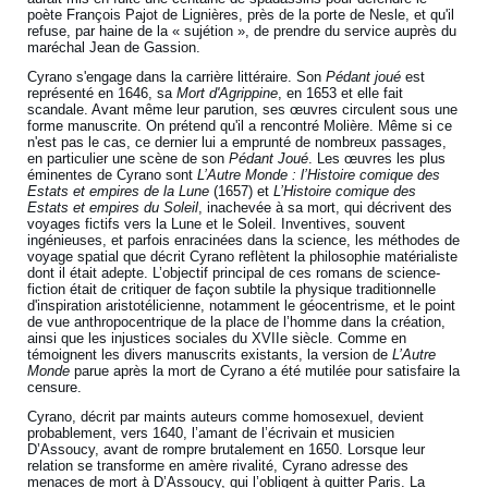
poète François Pajot de Lignières, près de la porte de Nesle, et qu'il
refuse, par haine de la « sujétion », de prendre du service auprès du
maréchal Jean de Gassion.
Cyrano s'engage dans la carrière littéraire. Son
Pédant joué
est
représenté en 1646, sa
Mort d'Agrippine
, en 1653 et elle fait
scandale. Avant même leur parution, ses œuvres circulent sous une
forme manuscrite. On prétend qu'il a rencontré Molière. Même si ce
n'est pas le cas, ce dernier lui a emprunté de nombreux passages,
en particulier une scène de son
Pédant Joué
. Les œuvres les plus
éminentes de Cyrano sont
L’Autre Monde : l’Histoire comique des
Estats et empires de la Lune
(1657) et
L’Histoire comique des
Estats et empires du Soleil
, inachevée à sa mort, qui décrivent des
voyages fictifs vers la Lune et le Soleil. Inventives, souvent
ingénieuses, et parfois enracinées dans la science, les méthodes de
voyage spatial que décrit Cyrano reflètent la philosophie matérialiste
dont il était adepte. L’objectif principal de ces romans de science-
fiction était de critiquer de façon subtile la physique traditionnelle
d'inspiration aristotélicienne, notamment le géocentrisme, et le point
de vue anthropocentrique de la place de l’homme dans la création,
ainsi que les injustices sociales du XVIIe siècle. Comme en
témoignent les divers manuscrits existants, la version de
L’Autre
Monde
parue après la mort de Cyrano a été mutilée pour satisfaire la
censure.
Cyrano, décrit par maints auteurs comme homosexuel, devient
probablement, vers 1640, l’amant de l’écrivain et musicien
D’Assoucy, avant de rompre brutalement en 1650. Lorsque leur
relation se transforme en amère rivalité, Cyrano adresse des
menaces de mort à D’Assoucy, qui l’obligent à quitter Paris. La