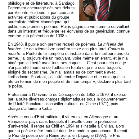
philologie et de littérature, à Santiago.
Fortement encouragé dès ses débuts
par Vicente Huidobro, il participe aux
activités et publications du groupe
surréaliste chilien Mandrágora, qui
publie ses premiers poèmes. Rojas gagne sa vie comme surveillant
dans un internat et fréquente les écrivains de sa génération, connue
comme « la génération de 1938 ».
En 1948, il publie son premier recueil de poèmes,
La miseria del
hombre
. Le deuxième livre paraîtra seize ans plus tard,
Contra la
muerte
. « Poète de l’intempérie et instable dans le meilleur sens du
terme, j’ai toujours été un mouvant, voire même un errant, et je n’ai
aimé que la liberté avec tous ses risques… C’est pour cela que je
n’ai pas été l’homme de l’adhésion totale et je me suis toujours
éloigné du sectarisme. Je n’ai jamais eu de commerce avec
l’orthodoxie. Pourtant, j’ai lutté contre l’injustice et je crois que j’ai
été un témoin de mon peuple et de mon temps », déclarera plus tard
le poète.
Professeur à l’Université de Concepción de 1952 à 1970, il exerce
par la suite diverses charges diplomatiques sous le gouvernement
de l’Unité Populaire : conseiller culturel en Chine (1971), puis
chargé d’affaires à Cuba.
Après le coup d’Etat militaire, il vit en exil en Allemagne et au
Vénézuela, pays dans lesquels il travaille comme professeur
d’université. Il rentre au Chili en 1994 et s’installe à Chillán, alors
que sa poésie a été traduite dans le monde hispanophone. Il reçoit
le Prix de poésie de la Reine Sofia, en Espagne (1992), le Prix