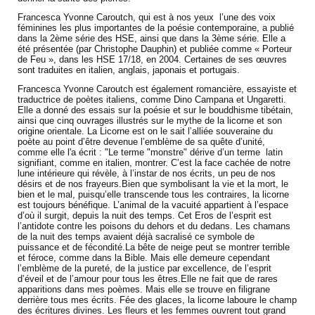
Francesca Yvonne Caroutch, qui est à nos yeux l’une des voix
féminines les plus importantes de la poésie contemporaine, a publié
dans la 2ème série des HSE, ainsi que dans la 3ème série. Elle a
été présentée (par Christophe Dauphin) et publiée comme « Porteur
de Feu », dans les HSE 17/18, en 2004. Certaines de ses œuvres
sont traduites en italien, anglais, japonais et portugais.
Francesca Yvonne Caroutch est également romancière, essayiste et
traductrice de poètes italiens, comme Dino Campana et Ungaretti.
Elle a donné des essais sur la poésie et sur le bouddhisme tibétain,
ainsi que cinq ouvrages illustrés sur le mythe de la licorne et son
origine orientale. La Licorne est on le sait l’alliée souveraine du
poète au point d’être devenue l’emblème de sa quête d’unité,
comme elle l'a écrit : "Le terme "monstre" dérive d’un terme latin
signifiant, comme en italien, montrer. C’est la face cachée de notre
lune intérieure qui révèle, à l’instar de nos écrits, un peu de nos
désirs et de nos frayeurs.Bien que symbolisant la vie et la mort, le
bien et le mal, puisqu’elle transcende tous les contraires, la licorne
est toujours bénéfique. L’animal de la vacuité appartient à l’espace
d’où il surgit, depuis la nuit des temps. Cet Eros de l’esprit est
l’antidote contre les poisons du dehors et du dedans. Les chamans
de la nuit des temps avaient déjà sacralisé ce symbole de
puissance et de fécondité.La bête de neige peut se montrer terrible
et féroce, comme dans la Bible. Mais elle demeure cependant
l’emblème de la pureté, de la justice par excellence, de l’esprit
d’éveil et de l’amour pour tous les êtres.Elle ne fait que de rares
apparitions dans mes poèmes. Mais elle se trouve en filigrane
derrière tous mes écrits. Fée des glaces, la licorne laboure le champ
des écritures divines. Les fleurs et les femmes ouvrent tout grand