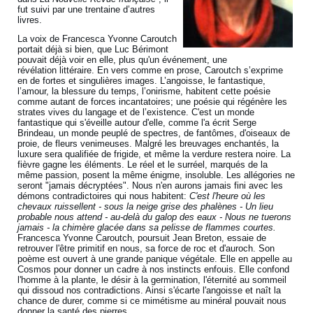
fut suivi par une trentaine d’autres
livres.
La voix de Francesca Yvonne Caroutch
portait déjà si bien, que Luc Bérimont
pouvait déjà voir en elle, plus qu'un événement, une
révélation littéraire. En vers comme en prose, Caroutch s’exprime
en de fortes et singulières images. L’angoisse, le fantastique,
l’amour, la blessure du temps, l’onirisme, habitent cette poésie
comme autant de forces incantatoires; une poésie qui régénère les
strates vives du langage et de l’existence. C'est un monde
fantastique qui s'éveille autour d'elle, comme l'a écrit Serge
Brindeau, un monde peuplé de spectres, de fantômes, d'oiseaux de
proie, de fleurs venimeuses. Malgré les breuvages enchantés, la
luxure sera qualifiée de frigide, et même la verdure restera noire. La
fièvre gagne les éléments. Le réel et le surréel, marqués de la
même passion, posent la même énigme, insoluble. Les allégories ne
seront "jamais décryptées". Nous n'en aurons jamais fini avec les
démons contradictoires qui nous habitent:
C'est l'heure où les
chevaux ruissellent - sous la neige grise des phalènes - Un lieu
probable nous attend - au-delà du galop des eaux - Nous ne tuerons
jamais - la chimère glacée dans sa pelisse de flammes courtes.
Francesca Yvonne Caroutch, poursuit Jean Breton, essaie de
retrouver l'être primitif en nous, sa force de roc et d'auroch. Son
poème est ouvert à une grande panique végétale. Elle en appelle au
Cosmos pour donner un cadre à nos instincts enfouis. Elle confond
l'homme à la plante, le désir à la germination, l'éternité au sommeil
qui dissoud nos contradictions. Ainsi s'écarte l'angoisse et naît la
chance de durer, comme si ce mimétisme au minéral pouvait nous
donner la santé des pierres.