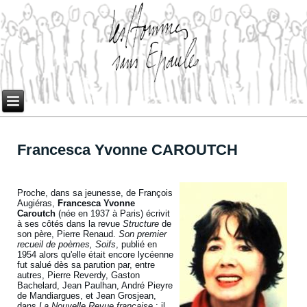
Francesca Yvonne CAROUTCH
Proche, dans sa jeunesse, de François
Augiéras,
Francesca Yvonne
Caroutch
(née en 1937 à Paris) écrivit
à ses côtés dans la revue
Structure
de
son père, Pierre Renaud.
Son premier
recueil de poèmes, Soifs
, publié en
1954 alors qu'elle était encore lycéenne
fut salué dès sa parution par, entre
autres, Pierre Reverdy, Gaston
Bachelard, Jean Paulhan, André Pieyre
de Mandiargues, et Jean Grosjean,
dans
La Nouvelle Revue française
; il