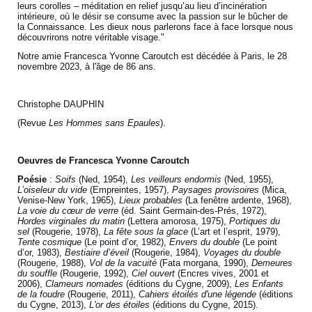
leurs corolles – méditation en relief jusqu’au lieu d’incinération
intérieure, où le désir se consume avec la passion sur le bûcher de
la Connaissance. Les dieux nous parlerons face à face lorsque nous
découvrirons notre véritable visage."
Notre amie Francesca Yvonne Caroutch est décédée à Paris, le 28
novembre 2023, à l'âge de 86 ans.
Christophe DAUPHIN
(Revue
Les Hommes sans Epaules
).
Oeuvres de Francesca Yvonne Caroutch
Poésie
:
Soifs
(Ned, 1954),
Les veilleurs endormis
(Ned, 1955),
L’oiseleur du vide
(Empreintes, 1957),
Paysages provisoires
(Mica,
Venise-New York, 1965),
Lieux probables
(La fenêtre ardente, 1968),
La voie du cœur de verre
(éd. Saint Germain-des-Prés, 1972),
Hordes virginales du matin
(Lettera amorosa, 1975),
Portiques du
sel
(Rougerie, 1978),
La fête sous la glace
(L’art et l’esprit, 1979),
Tente cosmique
(Le point d’or, 1982),
Envers du double
(Le point
d’or, 1983),
Bestiaire d’éveil
(Rougerie, 1984),
Voyages du double
(Rougerie, 1988),
Vol de la vacuité
(Fata morgana, 1990),
Demeures
du souffle
(Rougerie, 1992),
Ciel ouvert
(Encres vives, 2001 et
2006),
Clameurs nomades
(éditions du Cygne, 2009),
Les Enfants
de la foudre
(Rougerie, 2011),
Cahiers étoilés d'une légende
(éditions
du Cygne, 2013),
L'or des étoiles
(éditions du Cygne, 2015).