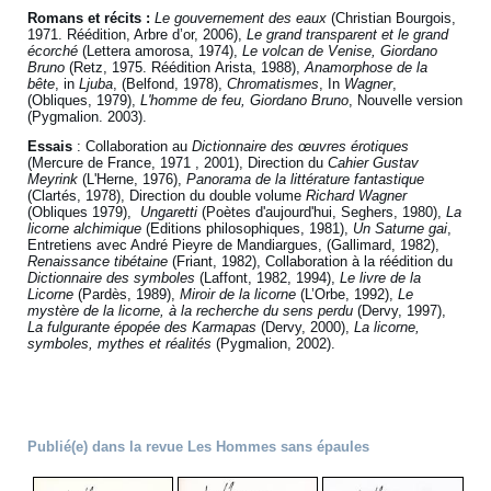
Romans et récits :
Le gouvernement des eaux
(Christian Bourgois,
1971. Réédition, Arbre d’or, 2006),
Le grand transparent et le grand
écorché
(Lettera amorosa, 1974),
Le volcan de Venise, Giordano
Bruno
(Retz, 1975. Réédition Arista, 1988),
Anamorphose de la
bête
, in
Ljuba
, (Belfond, 1978),
Chromatismes
, In
Wagner
,
(Obliques, 1979),
L'homme de feu, Giordano Bruno
, Nouvelle version
(Pygmalion. 2003).
Essais
: Collaboration au
Dictionnaire des œuvres érotiques
(Mercure de France, 1971 , 2001), Direction du
Cahier Gustav
Meyrink
(L'Herne, 1976),
Panorama de la littérature fantastique
(Clartés, 1978), Direction du double volume
Richard Wagner
(Obliques 1979),
Ungaretti
(Poètes d'aujourd'hui, Seghers, 1980),
La
licorne alchimique
(Editions philosophiques, 1981),
Un Saturne gai
,
Entretiens avec André Pieyre de Mandiargues, (Gallimard, 1982),
Renaissance tibétaine
(Friant, 1982), Collaboration à la réédition du
Dictionnaire des symboles
(Laffont, 1982, 1994),
Le livre de la
Licorne
(Pardès, 1989),
Miroir de la licorne
(L’Orbe, 1992),
Le
mystère de la licorne, à la recherche du sens perdu
(Dervy, 1997),
La fulgurante épopée des Karmapas
(Dervy, 2000),
La licorne,
symboles, mythes et réalités
(Pygmalion, 2002).
Publié(e) dans la revue Les Hommes sans épaules