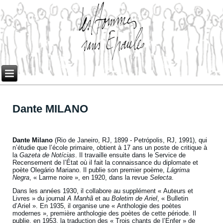
Dante MILANO
Dante Milano
(Rio de Janeiro, RJ, 1899 - Petrópolis, RJ, 1991), qui
n’étudie que l’école primaire, obtient à 17 ans un poste de critique à
la
Gazeta de Notícias
. Il travaille ensuite dans le Service de
Recensement de l’État où il fait la connaissance du diplomate et
poète Olegário Mariano. Il publie son premier poème,
Lágrima
Negra
, « Larme noire », en 1920, dans la revue
Selecta
.
Dans les années 1930, il collabore au supplément « Auteurs et
Livres » du journal
A Manhã
et au
Boletim de Ariel
, « Bulletin
d’Ariel ». En 1935, il organise une « Anthologie des poètes
modernes », première anthologie des poètes de cette période. Il
publie, en 1953, la traduction des « Trois chants de l’Enfer » de