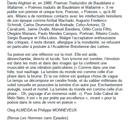
Dante Alighieri et, en 1988,
Poemas Traduzidos de Baudelaire e
Mallarmé
, « Poèmes traduits de Baudelaire et Mallarmé ». Il ne
publie son premier et unique livre,
Poesias
, « Poèsies », qu’à 49
ans. Milano a de nombreux contacts avec les intellectuels brésiliens
de son époque comme Aníbal Machado, Augusto Frederico
Schmidt, Carlos Drummond de Andrade, Celso Antonio, Di
Cavalcanti, Jaime Ovalle, Manuel Bandeira, Odilo Costa Filho,
Olegário Mariano, Paulo Mendes Campos, Portinari, Ribeiro Couto,
Sérgio Buarque et Villa-Lobos. Malgré l’acceptation enthousiaste
des critiques, il reste distant, allergique à la mondanité, se refusant
en particulier à postuler à l’Académie Brésilienne des Lettres.
Sa poésie est une réflexion sur la mort. Elle est aride,
désenchantée, directe et lucide. Son lyrisme est sombre, l’émotion
est dans les mots et dans des images qui lui confèrent une
musicalité et une vibration particulières (« Comme dans une mer
folle, tout naufrage. La lumière du monde est comme celle d’un
phare dans la brume. Et la vie même est quelque chose de vague.
Le temps se décompose en cendre froide, et du sablier millénaire du
soleil ruisselle en poussière la lumière d’un autre jour. Enchantement
aveugle, sourd et mortel. La lumière du monde est comme celle d’un
phare... Oh, paysage d’un immense oubli. »). Pour João Cabral de
Melo Neto, il est « le pur poète par excellence », vivant « pour la
poésie dans le sens de vivre en poésie ».
Oleg ALMEIDA et Philippe MONNEVEUX
(Revue
Les Hommes sans Epaules
).