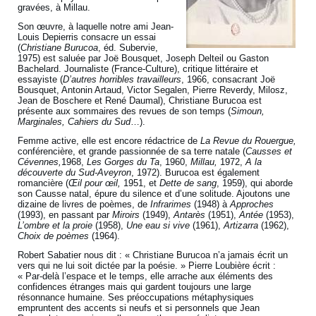
gravées, à Millau.
Son œuvre, à laquelle notre ami Jean-
Louis Depierris consacre un essai
(
Christiane Burucoa
, éd. Subervie,
1975) est saluée par Joë Bousquet, Joseph Delteil ou Gaston
Bachelard. Journaliste (France-Culture), critique littéraire et
essayiste (
D’autres horribles travailleurs
, 1966, consacrant Joë
Bousquet, Antonin Artaud, Victor Segalen, Pierre Reverdy, Milosz,
Jean de Boschere et René Daumal), Christiane Burucoa est
présente aux sommaires des revues de son temps (
Simoun,
Marginales, Cahiers du Sud
…).
Femme active, elle est encore rédactrice de
La Revue du Rouergue,
conférencière, et grande passionnée de sa terre natale (
Causses et
Cévennes,
1968,
Les Gorges du Ta
, 1960,
Millau,
1972,
A la
découverte du Sud-Aveyron
, 1972). Burucoa est également
romancière (
Œil pour œil,
1951, et
Dette de sang
, 1959), qui aborde
son Causse natal, épure du silence et d’une solitude. Ajoutons une
dizaine de livres de poèmes, de
Infrarimes
(1948) à
Approches
(1993), en passant par
Miroirs
(1949),
Antarès
(1951),
Antée
(1953),
L’ombre et la proie
(1958),
Une eau si vive
(1961),
Artizarra
(1962),
Choix de poèmes
(1964).
Robert Sabatier nous dit : « Christiane Burucoa n’a jamais écrit un
vers qui ne lui soit dictée par la poésie. » Pierre Loubière écrit :
« Par-delà l’espace et le temps, elle arrache aux éléments des
confidences étranges mais qui gardent toujours une large
résonnance humaine. Ses préoccupations métaphysiques
empruntent des accents si neufs et si personnels que Jean