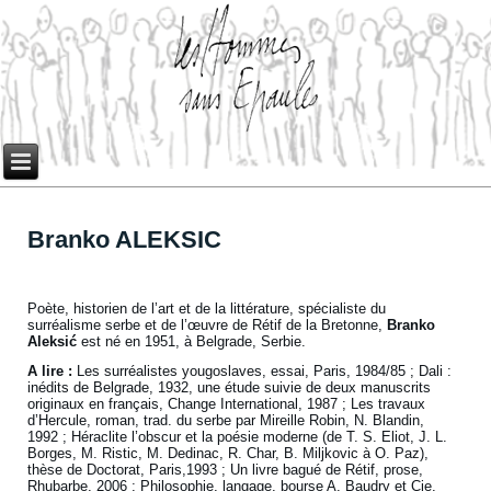
Branko ALEKSIC
Poète, historien de l’art et de la littérature, spécialiste du
surréalisme serbe et de l’œuvre de Rétif de la Bretonne,
Branko
Aleksić
est né en 1951, à Belgrade, Serbie.
A lire :
Les surréalistes yougoslaves, essai, Paris, 1984/85 ; Dali :
inédits de Belgrade, 1932, une étude suivie de deux manuscrits
originaux en français, Change International, 1987 ; Les travaux
d’Hercule, roman, trad. du serbe par Mireille Robin, N. Blandin,
1992 ; Héraclite l’obscur et la poésie moderne (de T. S. Eliot, J. L.
Borges, M. Ristic, M. Dedinac, R. Char, B. Miljkovic à O. Paz),
thèse de Doctorat, Paris,1993 ; Un livre bagué de Rétif, prose,
Rhubarbe, 2006 ; Philosophie, langage, bourse A. Baudry et Cie,