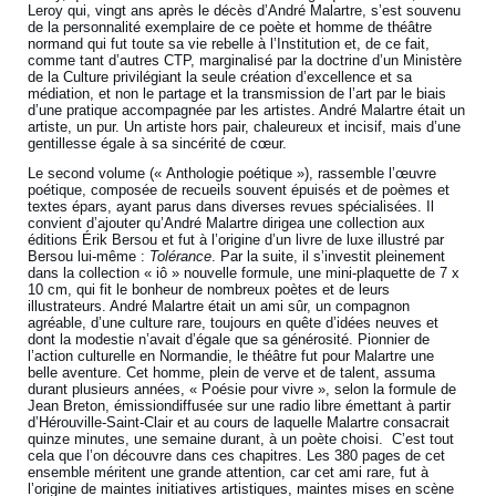
Leroy qui, vingt ans après le décès d’André Malartre, s’est souvenu
de la personnalité exemplaire de ce poète et homme de théâtre
normand qui fut toute sa vie rebelle à l’Institution et, de ce fait,
comme tant d’autres CTP, marginalisé par la doctrine d’un Ministère
de la Culture privilégiant la seule création d’excellence et sa
médiation, et non le partage et la transmission de l’art par le biais
d’une pratique accompagnée par les artistes. André Malartre était un
artiste, un pur. Un artiste hors pair, chaleureux et incisif, mais d’une
gentillesse égale à sa sincérité de cœur.
Le second volume (« Anthologie poétique »), rassemble l’œuvre
poétique, composée de recueils souvent épuisés et de poèmes et
textes épars, ayant parus dans diverses revues spécialisées. Il
convient d’ajouter qu’André Malartre dirigea une collection aux
éditions Érik Bersou et fut à l’origine d’un livre de luxe illustré par
Bersou lui-même :
Tolérance
. Par la suite, il s’investit pleinement
dans la collection « iô » nouvelle formule, une mini-plaquette de 7 x
10 cm, qui fit le bonheur de nombreux poètes et de leurs
illustrateurs. André Malartre était un ami sûr, un compagnon
agréable, d’une culture rare, toujours en quête d’idées neuves et
dont la modestie n’avait d’égale que sa générosité. Pionnier de
l’action culturelle en Normandie, le théâtre fut pour Malartre une
belle aventure. Cet homme, plein de verve et de talent, assuma
durant plusieurs années, « Poésie pour vivre », selon la formule de
Jean Breton, émissiondiffusée sur une radio libre émettant à partir
d’Hérouville-Saint-Clair et au cours de laquelle Malartre consacrait
quinze minutes, une semaine durant, à un poète choisi. C’est tout
cela que l’on découvre dans ces chapitres. Les 380 pages de cet
ensemble méritent une grande attention, car cet ami rare, fut à
l’origine de maintes initiatives artistiques, maintes mises en scène