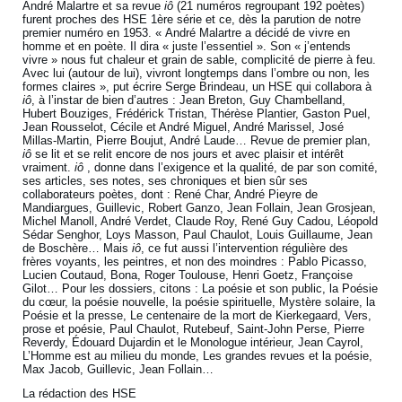
André Malartre et sa revue
iô
(21 numéros regroupant 192 poètes)
furent proches des HSE 1ère série et ce, dès la parution de notre
premier numéro en 1953. « André Malartre a décidé de vivre en
homme et en poète. Il dira « juste l’essentiel ». Son « j’entends
vivre » nous fut chaleur et grain de sable, complicité de pierre à feu.
Avec lui (autour de lui), vivront longtemps dans l’ombre ou non, les
formes claires », put écrire Serge Brindeau, un HSE qui collabora à
iô
, à l’instar de bien d’autres : Jean Breton, Guy Chambelland,
Hubert Bouziges, Frédérick Tristan, Thérèse Plantier, Gaston Puel,
Jean Rousselot, Cécile et André Miguel, André Marissel, José
Millas-Martin, Pierre Boujut, André Laude… Revue de premier plan,
iô
se lit et se relit encore de nos jours et avec plaisir et intérêt
vraiment.
iô
, donne dans l’exigence et la qualité, de par son comité,
ses articles, ses notes, ses chroniques et bien sûr ses
collaborateurs poètes, dont : René Char, André Pieyre de
Mandiargues, Guillevic, Robert Ganzo, Jean Follain, Jean Grosjean,
Michel Manoll, André Verdet, Claude Roy, René Guy Cadou, Léopold
Sédar Senghor, Loys Masson, Paul Chaulot, Louis Guillaume, Jean
de Boschère… Mais
iô
, ce fut aussi l’intervention régulière des
frères voyants, les peintres, et non des moindres : Pablo Picasso,
Lucien Coutaud, Bona, Roger Toulouse, Henri Goetz, Françoise
Gilot… Pour les dossiers, citons : La poésie et son public, la Poésie
du cœur, la poésie nouvelle, la poésie spirituelle, Mystère solaire, la
Poésie et la presse, Le centenaire de la mort de Kierkegaard, Vers,
prose et poésie, Paul Chaulot, Rutebeuf, Saint-John Perse, Pierre
Reverdy, Édouard Dujardin et le Monologue intérieur, Jean Cayrol,
L’Homme est au milieu du monde, Les grandes revues et la poésie,
Max Jacob, Guillevic, Jean Follain…
La rédaction des HSE