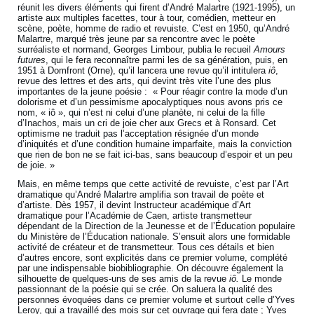
réunit les divers éléments qui firent d’André Malartre (1921-1995), un
artiste aux multiples facettes, tour à tour, comédien, metteur en
scène, poète, homme de radio et revuiste. C’est en 1950, qu’André
Malartre, marqué très jeune par sa rencontre avec le poète
surréaliste et normand, Georges Limbour, publia le recueil
Amours
futures
, qui le fera reconnaître parmi les de sa génération, puis, en
1951 à Domfront (Orne), qu’il lancera une revue qu’il intitulera
iô
,
revue des lettres et des arts, qui devint très vite l’une des plus
importantes de la jeune poésie : « Pour réagir contre la mode d’un
dolorisme et d’un pessimisme apocalyptiques nous avons pris ce
nom, « iô », qui n’est ni celui d’une planète, ni celui de la fille
d’Inachos, mais un cri de joie cher aux Grecs et à Ronsard. Cet
optimisme ne traduit pas l’acceptation résignée d’un monde
d’iniquités et d’une condition humaine imparfaite, mais la conviction
que rien de bon ne se fait ici-bas, sans beaucoup d’espoir et un peu
de joie. »
Mais, en même temps que cette activité de revuiste, c’est par l’Art
dramatique qu’André Malartre amplifia son travail de poète et
d’artiste. Dès 1957, il devint Instructeur académique d’Art
dramatique pour l’Académie de Caen, artiste transmetteur
dépendant de la Direction de la Jeunesse et de l’Éducation populaire
du Ministère de l’Éducation nationale. S’ensuit alors une formidable
activité de créateur et de transmetteur. Tous ces détails et bien
d’autres encore, sont explicités dans ce premier volume, complété
par une indispensable biobibliographie. On découvre également la
silhouette de quelques-uns de ses amis de la revue
iô.
Le monde
passionnant de la poésie qui se crée. On saluera la qualité des
personnes évoquées dans ce premier volume et surtout celle d’Yves
Leroy, qui a travaillé des mois sur cet ouvrage qui fera date ; Yves