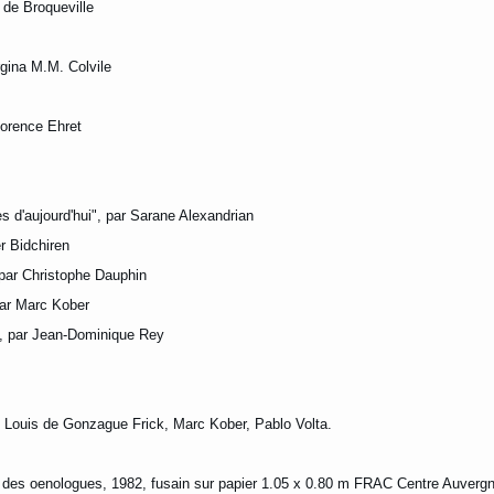
 de Broqueville
orgina M.M. Colvile
lorence Ehret
s d'aujourd'hui", par Sarane Alexandrian
r Bidchiren
 par Christophe Dauphin
 par Marc Kober
s", par Jean-Dominique Rey
, Louis de Gonzague Frick, Marc Kober, Pablo Volta.
r des oenologues, 1982, fusain sur papier 1.05 x 0.80 m FRAC Centre Auvergn